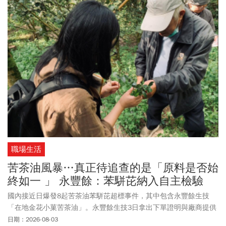
職場生活
苦茶油風暴…真正待追查的是「原料是否始
終如一 」 永豐餘：苯駢芘納入自主檢驗
國內接近日爆發8起苦茶油苯駢芘超標事件，其中包含永豐餘生技
「在地金花小菓苦茶油」。永豐餘生技3日拿出下單證明與廠商提供
的採收影片澄清，強調該公司產品的苦茶油籽來源絕非中國，而是
日期：2026-08-03