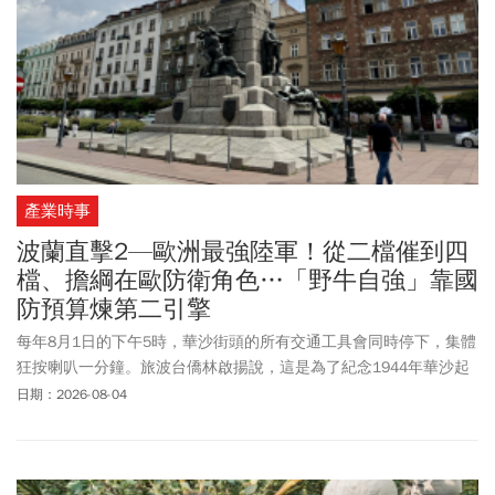
產業時事
波蘭直擊2—歐洲最強陸軍！從二檔催到四
檔、擔綱在歐防衛角色…「野牛自強」靠國
防預算煉第二引擎
每年8月1日的下午5時，華沙街頭的所有交通工具會同時停下，集體
狂按喇叭一分鐘。旅波台僑林啟揚說，這是為了紀念1944年華沙起
義「W時刻」爆發的瞬間。在他看來，這種舉國一致的凝聚力，「正
日期：2026-08-04
是台灣目前比較缺的」。他觀察，波蘭人民族意識核心，正是那種
「兩邊（俄、德）都不能信，只能靠自己」的心態。俄烏戰爭爆發
之初，德國等國援烏「七零八落」，更坐實這種戒慎心態。