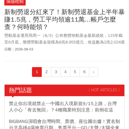
保險稅制
新制勞退分紅來了！新制勞退基金上半年暴
賺1.5兆，勞工平均領逾11萬...帳戶怎麼
查？何時能領？
勞動基金運用局周一（8/3）公布整體勞動基金最新績效，115年截
至6月底，整體勞動基金規模為8兆8,955億元，收益數為2兆2,024億
元，收益率為28.46%。大家最關注的新制勞退基金規模為5兆7963
日期：2026-08-03
億元，收益數為1.527兆元，收益率28.19%，若以目前參與收益分配
的新制勞退有效帳戶1292萬戶來估算，平均每位勞工分紅帳面多
11.82萬元。而舊制勞退基金規模為1兆1623億元，收益率40.74%；
1
2
3
4
5
6
»
勞保基金規模為1兆6821億元，收益率25.17%，國保基金規模9,043
億元，收益率26.98%，受農退基金規模303億元，收益率36.96%。
這筆勞退分紅何時才能領？勞退基金每年3月都會分配前1年績效收
熱門話題
/ HOT ARTICLES /
益，分紅依照勞工帳戶內金額、投保年資、月提撥金額比例分配，
這筆錢勞保退休金要60歲才能開始提領！基於個人資料保護法之規
禁止你出境就禁止…中國出入境新規9/15上路，台灣
範，並保護勞工隱私權，勞工本人可透過勞保局e化服務系統、或以
人小心「有去無回」？4種職業特別注意：前例在這
勞動保障卡及郵政金融卡至發卡銀行(郵局)ATM、或親至勞保局各地
BIGBANG演唱會台灣時間、票價、座位圖出爐！實名制
辦事處臨櫃查詢勞工退休金個人專戶資料。年滿60歲之勞工申請退
台北高雄4場搶票日期、售票平台…GD/大聲/太陽全來
休金前，亦可先至勞保局e化服務系統試算個人專戶核發金額，或至