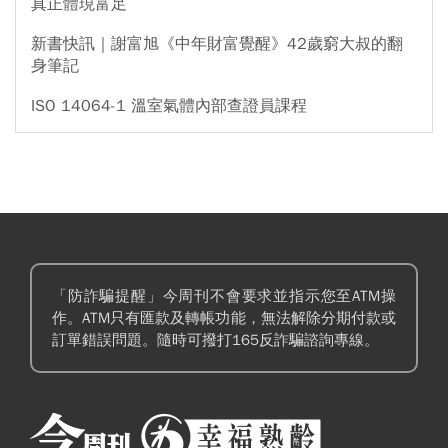
真正體現富足
新書快訊｜謝富旭《中年財富覺醒》42歲窮大叔的翻
身筆記
ISO 14064-1 溫室氣體內部查證員課程
「防詐騙提醒」今周刊不會要求並指示您至ATM操
作。ATM只有匯款及轉帳功能，無法解除分期付款或
訂單錯誤問題。隨時可撥打165反詐騙諮詢專線。