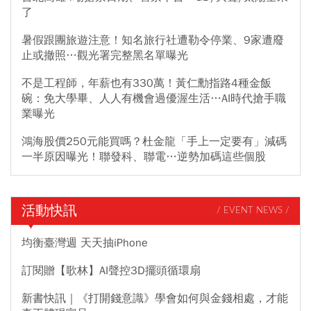
了
勞保局各地辦事處以臨櫃方式查詢及試算核發金額。
暑假跟團旅遊注意！知名旅行社遭勒令停業、9家遭廢
止或撤照…觀光署完整黑名單曝光
不是工程師，年薪也有330萬！黃仁勳指路4種金飯
碗：免大學畢、人人有機會過優渥生活…AI時代搶手職
業曝光
鴻海股價250元能買嗎？杜金龍「手上一定要有」減碼
一半原因曝光！聯發科、聯電…逆勢加碼這些個股
活動快訊
/ EVENT NEWS /
均衡臺灣週 天天抽iPhone
訂閱贈【歌林】AI聲控3D擺頭循環扇
新書快訊｜《打開錢意識》學會如何與金錢相處，才能