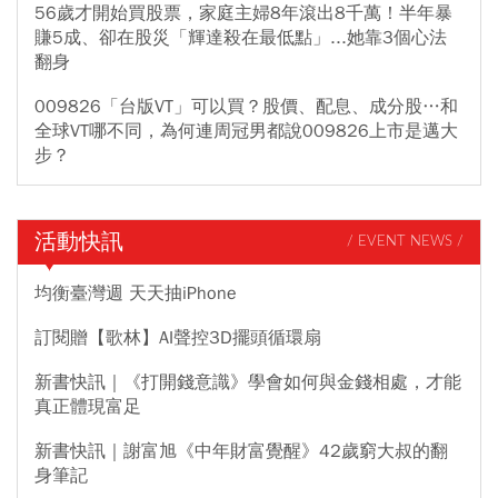
56歲才開始買股票，家庭主婦8年滾出8千萬！半年暴
賺5成、卻在股災「輝達殺在最低點」...她靠3個心法
翻身
009826「台版VT」可以買？股價、配息、成分股…和
全球VT哪不同，為何連周冠男都說009826上市是邁大
步？
活動快訊
/ EVENT NEWS /
均衡臺灣週 天天抽iPhone
訂閱贈【歌林】AI聲控3D擺頭循環扇
新書快訊｜《打開錢意識》學會如何與金錢相處，才能
真正體現富足
新書快訊｜謝富旭《中年財富覺醒》42歲窮大叔的翻
身筆記