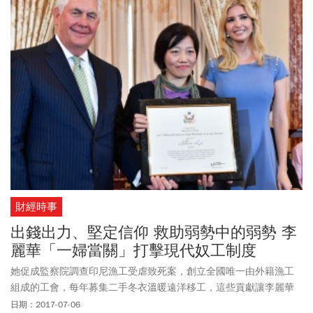
財經時事
出錢出力、堅定信仰 救助弱勢中的弱勢 李
麗華「一婦當關」打擊現代奴工制度
她促成監察院調查印尼漁工受虐致死案，創立全國唯一由外籍漁工
組成的工會，每年募集二手冬衣溫暖遠洋移工，這些貢獻讓李麗華
獲美國國務院頒發「英雄獎」，卻也昭示台灣苛待移工的陰暗面。
日期：2017-07-06