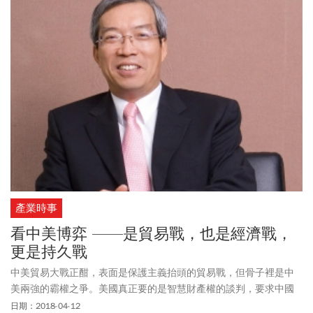
報》更指出，川普這次沒有談出什麼具體成果，意在和金正恩「搏
感情」，打算未來要藉雙方情誼說服金正恩，放棄核武換經濟繁
榮。
產業時事
看中美博弈 ——是貿易戰，也是經濟戰，
更是持久戰
中美貿易大戰正酣，表面是保護主義抬頭的貿易戰，但骨子裡是中
美兩強的霸權之爭。美國真正要的是智慧財產權的談判，要求中國
遵守國際遊戲規則，未來雙方可有得周旋。
日期：2018-04-12