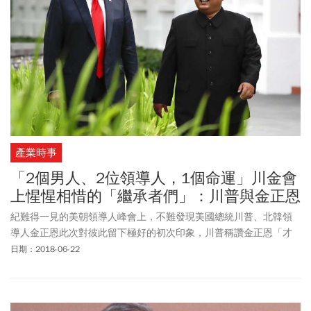
產業時事
「2個男人、2位領導人，1個命運」川金會
上惺惺相惜的「繼承者們」：川普與金正恩
紀難得一見的美朝領導人峰會上，不難發現美國總統川普、北韓領
導人金正恩此次對彼此留下極好的初次印象，川普稱讚金正恩「才
華洋溢」、「極度可敬與聰明的談判者」，並邀請他到白宮作客，
日期：2018-06-22
未來還會「見面多次」。《衛報》分析，川普與金正恩有一個重要
的共同點：都是「家族事業」的繼承人。對於年紀輕輕就從父親手
中接下政權的金正恩，川普有一種惺惺相惜的認同感。《紐約時