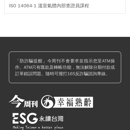
ISO 14064-1 溫室氣體內部查證員課程
「防詐騙提醒」今周刊不會要求並指示您至ATM操
作。ATM只有匯款及轉帳功能，無法解除分期付款或
訂單錯誤問題。隨時可撥打165反詐騙諮詢專線。