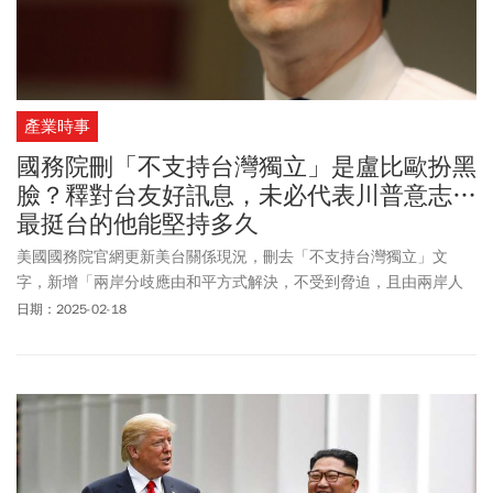
產業時事
國務院刪「不支持台灣獨立」是盧比歐扮黑
臉？釋對台友好訊息，未必代表川普意志…
最挺台的他能堅持多久
美國國務院官網更新美台關係現況，刪去「不支持台灣獨立」文
字，新增「兩岸分歧應由和平方式解決，不受到脅迫，且由兩岸人
民都能接受的方法」。「盧比歐版本」力挺台灣的語氣、用詞與強
日期：2025-02-18
度皆更勝以往。「盧比歐版本」上線後，似乎讓愛台派安心不少，
有人對此叫好，日本資深媒體人矢板明夫發文指出，美國務院此舉
是在打臉天天拋出疑美論的人，部分學者專家提醒，盧比歐坐鎮下
的國務院，對台釋出友好訊息，卻未必完全代表川普本人意志。