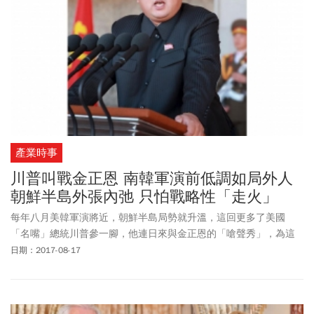
產業時事
川普叫戰金正恩 南韓軍演前低調如局外人
朝鮮半島外張內弛 只怕戰略性「走火」
每年八月美韓軍演將近，朝鮮半島局勢就升溫，這回更多了美國
「名嘴」總統川普參一腳，他連日來與金正恩的「嗆聲秀」，為這
場歷史難解的對峙，再添不少變數及關注。
日期：2017-08-17