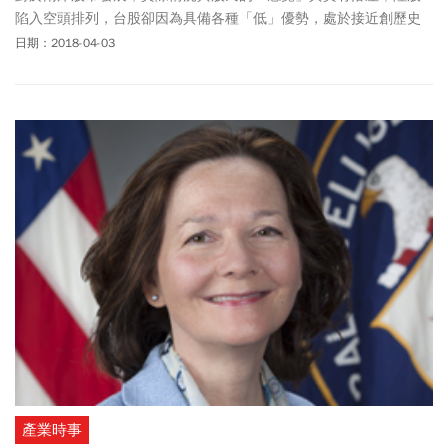
陷入空頭排列，台股卻因為具備各種「低」優勢，處於接近創歷史
新高的多頭架式。
日期：2018-04-03
產業時事