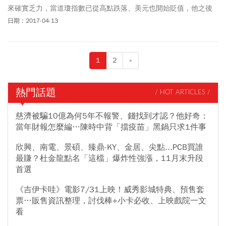
來確實乏力，當道瓊指數已從高點跌落、美元也開始貶值，他之後
的政策推動，錢又要從哪變出來？
日期：2017-04-13
1
2
»
熱門話題
/ HOT ARTICLES /
慈濟被騙10億為何5年不報警、錢找到才認？他好奇：
當年財報怎麼編…陳時中背「擋疫苗」黑鍋只求1件事
欣興、南電、景碩、臻鼎-KY、金居、尖點...PCB買誰
最賺？杜金龍點名「這檔」爆炸性強漲，11月末升段
首選
《吉伊卡哇》電影7/31上映！威秀影城特典、預售套
票…販售資訊整理，討伐棒+小卡必收、上映戲院一文
看