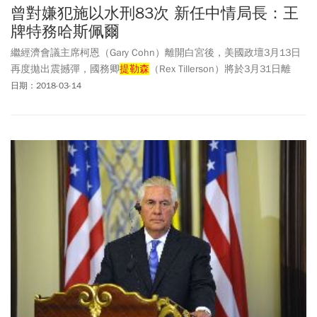
曾對嫌犯施以水刑83次 新任中情局長：王
牌特務哈斯佩爾
繼經濟會議主席柯恩（Gary Cohn）離開白宮後，美國政壇3月13日
再度拋出震撼彈，國務卿
提勒森
（Rex Tillerson）將於3月31日離
任。
日期：2018-03-14