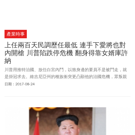
產業時事
上任兩百天民調歷任最低 連手下愛將也對
內開槍 川普陷跌停危機 翻身得靠女婿庫許
納
川普用推特治國、放任白宮內鬥，以致身邊的要員不是被鬥走，就
是掛冠求去。維吉尼亞州的種族衝突更凸顯他的治國危機，眾叛親
離的川普唯一能靠的恐怕只有他女婿。
日期：2017-08-24