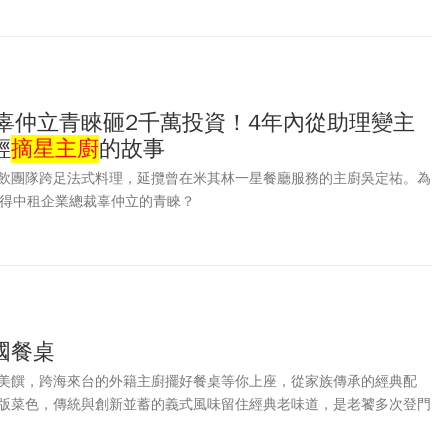
獲辜仲立青睞砸2千萬投資！4年內從助理變主
輕
摘星主廚
的故事
飲團隊跨足法式料理，延攬曾在米其林一星餐廳服務的主廚吳定祐。為
獲得中租企業總裁辜仲立的青睞？
國餐桌
美饌，跨海來台的外籍主廚擺好餐桌等你上座，從家族傳承的經典配
版菜色，傳統與創新並蓄的義式風味留住經典老味道，是老饕多次登門