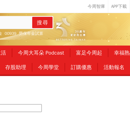
搜尋
金
00939
勞保年金試算
生活
今周大耳朵 Podcast
富足今周起
幸福熟
存股助理
今周學堂
訂購優惠
活動報名