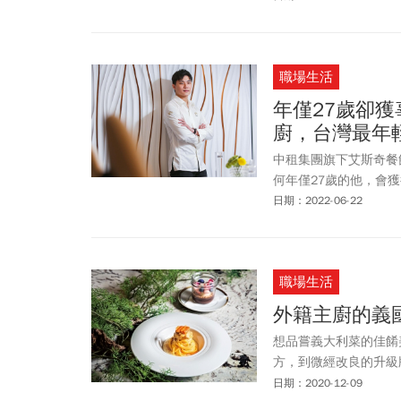
職場生活
年僅27歲卻
廚，台灣最年
中租集團旗下艾斯奇餐
何年僅27歲的他，會
日期：2022-06-22
職場生活
外籍主廚的義
想品嘗義大利菜的佳餚
方，到微經改良的升級
尋香的美味。
日期：2020-12-09