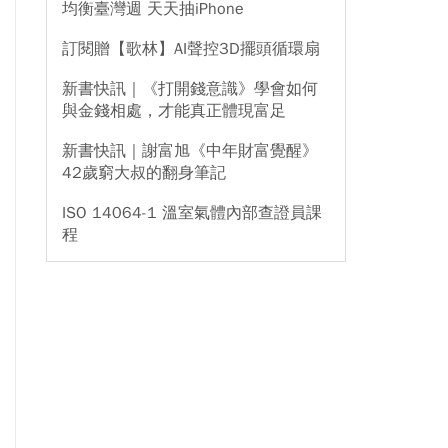
均衡臺灣週 天天抽iPhone
訂閱贈【歌林】AI聲控3D擺頭循環扇
新書快訊｜《打開錢意識》學會如何
與金錢相處，才能真正體現富足
新書快訊｜謝富旭《中年財富覺醒》
42歲窮大叔的翻身筆記
ISO 14064-1 溫室氣體內部查證員課
程