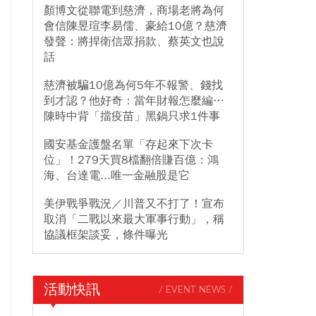
顏博文從聯電到慈濟，商場老將為何
會信陳昱瑄李易儒、豪給10億？慈濟
發聲：將捍衛信眾捐款、蔡英文也說
話
慈濟被騙10億為何5年不報警、錢找
到才認？他好奇：當年財報怎麼編…
陳時中背「擋疫苗」黑鍋只求1件事
國安基金護盤名單「存起來下次卡
位」！279天買8檔翻倍賺百億：鴻
海、台達電...唯一金融股是它
美伊戰爭戰況／川普又不打了！宣布
取消「二戰以來最大軍事行動」，稱
協議框架談妥，條件曝光
活動快訊
/ EVENT NEWS /