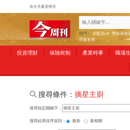
在今天看見明天
熱門：
月配息etf
勞保退休
存股名單
投資理財
保險稅制
產業時事
職場
搜尋條件：
摘星主廚
搜尋指定關鍵字：
搜尋結果排序規則：
最新
最相關