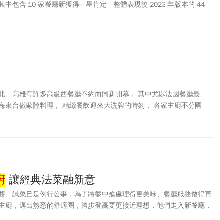
包含 10 家餐廳新獲得一星肯定，整體表現較 2023 年版本的 44
：A、Circum-、盈科、雋、L’Atelier par Yao、MINIMAL、
ok by O’BOND、元紀，今周刊專訪新進榜的新秀，來看他們如何料理、走
北、高雄有許多高級西餐廳不約而同新開幕， 其中尤以法國餐廳最
海來台做歐陸料理， 精緻餐飲迎來大洗牌的時刻， 各家主廚不分國
家本領，以法餐技巧融入在地食材， 再創台灣西式餐飲新版圖。
廚
讓經典法菜融新意
醬、試菜已是例行公事，為了將盤中飧處理得更美味、餐廳服務做得再
主廚，邁出熟悉的舒適圈，跨步登高要更接近理想，他們走入新餐廳，
味俱全的料理，吃得到台灣味，也內藏異國、實驗性的風味。