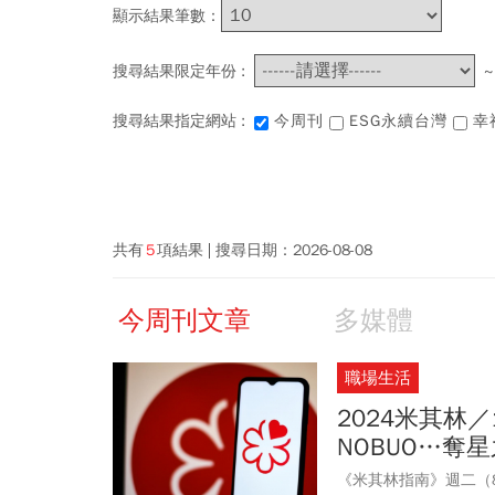
顯示結果筆數：
搜尋結果限定年份 :
搜尋結果指定網站 :
今周刊
ESG永續台灣
幸
共有
5
項結果
搜尋日期：
2026-08-08
今周刊文章
多媒體
職場生活
2024米其林／
NOBUO…奪
《米其林指南》週二（8