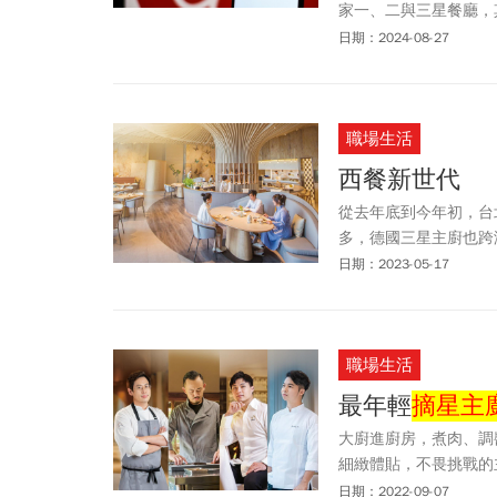
家一、二與三星餐廳，其中
間星級餐廳成長。本次新進榜有
日期：2024-08-27
NOBUO、Sens、W
向奪星之路！
職場生活
西餐新世代
從去年底到今年初，台
多，德國三星主廚也跨
籍，拿出深藏多年的看
日期：2023-05-17
職場生活
最年輕
摘星主
大廚進廚房，煮肉、調
細緻體貼，不畏挑戰的
摸索新滋味，一盤色香
日期：2022-09-07