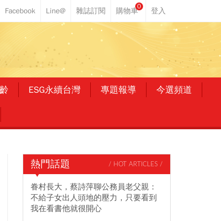
0
齡
ESG永續台灣
專題報導
今選頻道
熱門話題
/ HOT ARTICLES /
眷村長大，蔡詩萍聊公務員老父親：
不給子女出人頭地的壓力，只要看到
我在看書他就很開心