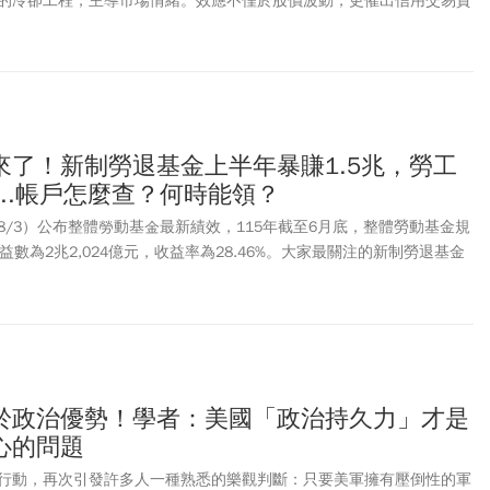
的冷卻工程，主導市場情緒。效應不僅於股價波動，更催出信用交易資
度的熱烈討論。向上延伸，槓桿鬧劇的源頭韓國股市，火速急推降溫新
務風險，正被華爾街放大檢視。一場去槓桿的修正後，或許，也將微調
美視角。
來了！新制勞退基金上半年暴賺1.5兆，勞工
...帳戶怎麼查？何時能領？
8/3）公布整體勞動基金最新績效，115年截至6月底，整體勞動基金規
收益數為2兆2,024億元，收益率為28.46%。大家最關注的新制勞退基金
收益數為1.527兆元，收益率28.19%，若以目前參與收益分配的新制勞
來估算，平均每位勞工分紅帳面多11.82萬元。而舊制勞退基金規模為1
0.74%；勞保基金規模為1兆6821億元，收益率25.17%，國保基金規模
6.98%，受農退基金規模303億元，收益率36.96%。這筆勞退分紅何時才
月都會分配前1年績效收益，分紅依照勞工帳戶內金額、投保年資、月提
錢勞保退休金要60歲才能開始提領！基於個人資料保護法之規範，並保
於政治優勢！學者：美國「政治持久力」才是
人可透過勞保局e化服務系統、或以勞動保障卡及郵政金融卡至發卡銀
心的問題
至勞保局各地辦事處臨櫃查詢勞工退休金個人專戶資料。年滿60歲之勞工
至勞保局e化服務系統試算個人專戶核發金額，或至勞保局各地辦事處
行動，再次引發許多人一種熟悉的樂觀判斷：只要美軍擁有壓倒性的軍