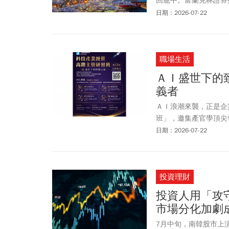
回籠中。富蘭克林證券
本面不變，必要時會配
持，後市水漲船高，進
日期：2026-07-22
可期，已是當前資產配
職場生活
ＡＩ盛世下的
義者
ＡＩ浪潮來襲，正是企
班」，邀集產官學頂尖
義者。
日期：2026-07-22
投資理財
投資人用「攻
市場分化加劇
7月中旬，南韓股市上