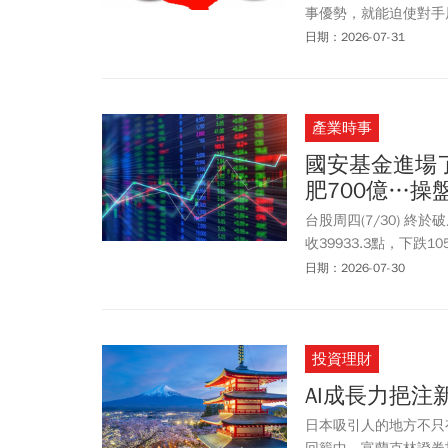
以臨櫃方式查詢及試算
事優勢，就能迫使對手
推論並不成立。從越戰
日期：2026-07-31
必能達成原先設定的政
擁有更強的「政治持久力」（P
產業時事
國安基金進場
肥700億…
台股周四(7/30) 終
收39933.3點，下跌
嗎？國民黨立委賴士葆
日期：2026-07-30
否要進場護盤，阮清華
信心崩潰、市場失序，才
爭及升息、台美關稅等
投資理財
際股市高度連動，國際
天走跌，今天又上漲，
AI成長力挹注
果出現特殊狀況，國安
日本吸引人的地方不只
行庫已動手護盤，兩天