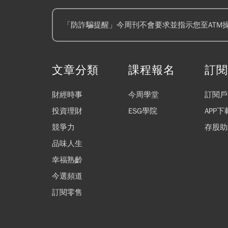
「防詐騙提醒」今周刊不會要求並指示您至ATM
文章分類
課程報名
訂
財經時事
今周學堂
訂閱戶
投資理財
ESG學院
APP下
競爭力
存股助
品味人生
幸福熟齡
今選頻道
訂閱零售