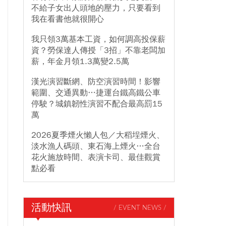
不給子女出人頭地的壓力，只要看到
我在看書他就很開心
我只領3萬基本工資，如何調高投保薪
資？勞保達人傳授「3招」不靠老闆加
薪，年金月領1.3萬變2.5萬
漢光演習斷網、防空演習時間！影響
範圍、交通異動…捷運台鐵高鐵公車
停駛？城鎮韌性演習不配合最高罰15
萬
2026夏季煙火懶人包／大稻埕煙火、
淡水漁人碼頭、東石海上煙火…全台
花火施放時間、表演卡司、最佳觀賞
點必看
活動快訊
/ EVENT NEWS /