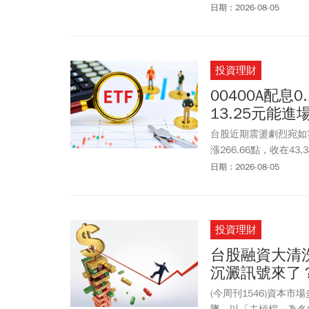
日期：2026-08-05
投資理財
00400A配
13.25元能
台股近期震盪劇烈宛如雲
漲266.66點，收在43
主動選股優勢，台股進入
日期：2026-08-05
息。00400A日前公
8月31日入帳，以周一收
括台積電(2330)、致茂(
投資理財
(3037)、旺矽(622
選股掌握市場強勢族群
台股融資大清洗
能打造穩定現金流，對
沉澱訊號來了？
(今周刊1546)資本