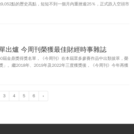
旬約9,052點的歷史高點，短短不到一個月內重挫逾25％，正式跌入空頭市
日大跌近9％，寫下今年以來第七次觸發熔斷的紀錄。
名單出爐 今周刊榮獲最佳財經時事雜誌
第50屆金鼎獎得獎名單，《今周刊》在本屆眾多參賽作品中出類拔萃，榮
」。繼2018年、2019年及2022年三度獲獎後，《今周刊》今年再獲
第四度奪下金鼎獎最佳財經時事類殊榮，展現長期深耕財經新聞與公共
3
4
5
6
»