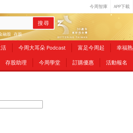
搜尋
金融股
存股
生活
今周大耳朵 Podcast
富足今周起
幸福熟
存股助理
今周學堂
訂購優惠
活動報名