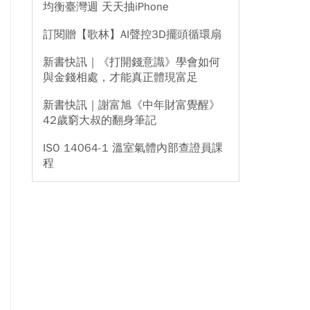
均衡臺灣週 天天抽iPhone
訂閱贈【歌林】AI聲控3D擺頭循環扇
新書快訊｜《打開錢意識》學會如何
與金錢相處，才能真正體現富足
新書快訊｜謝富旭《中年財富覺醒》
42歲窮大叔的翻身筆記
ISO 14064-1 溫室氣體內部查證員課
程