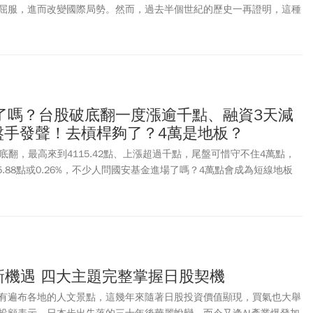
核發金額。
屈服，進而改變國際局勢。然而，過去半個世紀的歷史一再證明，這種
、阿富汗到近年的中東衝突，美軍幾乎都能迅速取得戰場主導權，卻未
治目標。真正決定戰略成敗的，往往不是誰擁有更強大的武力，而是誰
olitical Endurance）。
了嗎？台股破底翻一度漲逾千點、融資3天減
操盤手發聲！去槓桿夠了？4萬是地板？
於破底翻，最高來到4115.42點、上漲超過千點，尾盤可惜守不住4萬點，
105.88點或0.26%，不少人問國安基金進場了嗎？4萬點會成為短線地板
在立院公聽會上詢問財政部次長、國安基金操盤手阮清華，國安基金是
回應，國安基金進場有一定條件限制，必須遇到重大事件，導致投資人
會啟動進場機制。「回顧最近幾次進場包括COVID-19疫情、俄烏戰
情況，一般來講我們對市場是不會進入干預的」。阮清華說，台股與國
股市表現不佳，台股也跟著受到影響，但有漲有跌情況很正常，台股昨
「國安基金的立場很簡單，就是持續密切關注國內、國外
政經
情勢，如
新機遇 四大主題完整掌握日股契機
基金將適時處理」。週三尾盤台股硬拉上4萬點穩軍心，傳出八大公股
有遍布各地的人文景點，這幾年來隨著日股投資價值顯現，買氣也大舉
加碼金額高達226億元，證交所晚間也發出新聞稿喊話投資人，台股基