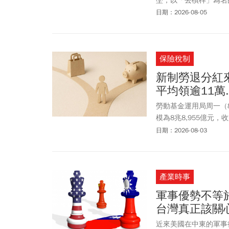
墜，以「去槓桿」為名
訊揭露、「關禁閉」制
日期：2026-08-05
制，美國科技巨頭的財
資本市場對AI浪潮的審
保險稅制
新制勞退分紅
平均領逾11萬
勞動基金運用局周一（
模為8兆8,955億元，
規模為5兆7963億元，
日期：2026-08-03
退有效帳戶1292萬戶
兆1623億元，收益率4
9,043億元，收益率2
產業時事
能領？勞退基金每年3
撥金額比例分配，這筆
軍事優勢不等
護勞工隱私權，勞工本
台灣真正該關
行(郵局)ATM、或親
申請退休金前，亦可先
近來美國在中東的軍事