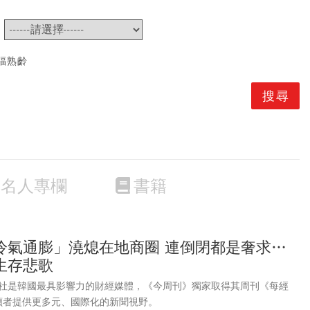
~
福熟齡
名人專欄
書籍
冷氣通膨」澆熄在地商圈 連倒閉都是奢求…
生存悲歌
社是韓國最具影響力的財經媒體，《今周刊》獨家取得其周刊《每經
為讀者提供更多元、國際化的新聞視野。