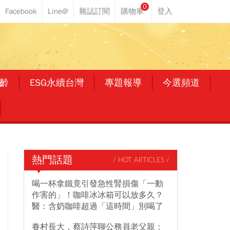
0
齡
ESG永續台灣
專題報導
今選頻道
熱門話題
/ HOT ARTICLES /
喝一杯拿鐵竟引發急性腎損傷「一動
作害的」！咖啡冰冰箱可以放多久？
醫：含奶咖啡超過「這時間」別喝了
眷村長大，蔡詩萍聊公務員老父親：