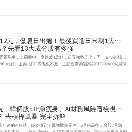
息0.12元，發息日出爐！最後買進日只剩1天…
進場？先看10大成分股有多強
霄飛車，上周盤中一度跌破4萬點，週五強勢反攻，周一(8/3)終場上
,386.41點。主動式ETF表現也不差，主動國泰動能高息ETF(00400A)展現
反彈，週三(8/5)大漲1400多點，突破季線反壓，也讓00400A順利填
布配息0.12元，除息日訂於8月5日，最後買進日是8月4日，股息預計將於
盤價13.25元計算，年化配息率約為11%。觀察00400A前10大持股包
2360)、台光電(2383)、聯發科(2454)、緯穎(6669)、奇鋐(3017)、欣興
3)、川湖(2059)及信驊(5274)，上周五單日漲幅多介於9%至10%，展現主動
的優勢。理財作家楊倩琳過往曾在臉書粉專分享，00400A月配息設計
、韓個股ETF急瘦身、AI財務風險遭檢視…
小資族來說很重要的是，現金流不是1年1次，而是每個月都有感。
 去槓桿風暴 完全拆解
市場多年來的AI狂熱，終於找到了最強散熱元件。6月衝高後，台股7月急