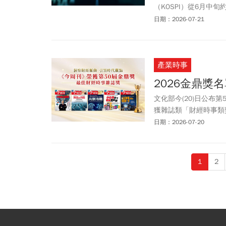
（KOSPI）從6月中
場，並在7月13日單
日期：2026-07-21
產業時事
2026金鼎獎
文化部今(20)日公布
獲雜誌類「財經時事類獎
評審肯定，近十年來，
日期：2026-07-20
議題的專業實力。
1
2