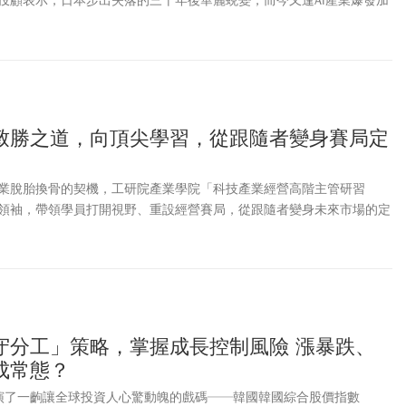
投顧表示，日本步出失落的三十年後華麗蛻變，而今又逢AI產業爆發加
合主管機關採取穩定措施。
一步盤點日本擁有獨特的三大結構性優勢、四大產業亮點，中長期行情
置中不可或缺的主角。
致勝之道，向頂尖學習，從跟隨者變身賽局定
業脫胎換骨的契機，工研院產業學院「科技產業經營高階主管研習
領袖，帶領學員打開視野、重設經營賽局，從跟隨者變身未來市場的定
守分工」策略，掌握成長控制風險 漲暴跌、
成常態？
演了一齣讓全球投資人心驚動魄的戲碼──韓國韓國綜合股價指數