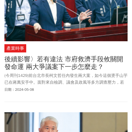
產業時事
後續影響〉若有違法 市府救濟手段攸關開
發命運 兩大爭議案下一步怎麼走？
(今周刊1429)前台北市長柯文哲任內發生兩大案，如今這個燙手山芋
已在蔣萬安手中。面對來自檢調、議會及政風等多方調查壓力，若
違法屬實，蔣市府將如何救濟成為重要下一步。
日期：2024-05-08