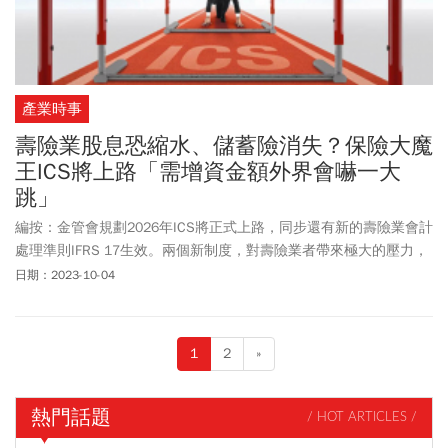
產業時事
壽險業股息恐縮水、儲蓄險消失？保險大魔
王ICS將上路「需增資金額外界會嚇一大
跳」
編按：金管會規劃2026年ICS將正式上路，同步還有新的壽險業會計
處理準則IFRS 17生效。兩個新制度，對壽險業者帶來極大的壓力，
並且恐怕會造成負債金額增加，也會影響股息。立法委員鍾佳濱週
日期：2023-10-04
一（10/16）在立院質詢金管會主委黃天牧，他拿著《今周刊》
1398期封面故事《壽險大挑戰-「魔王」新制ICS將上路，牽動35兆
資金運用》內文質詢，請教他報導中點出的問題對不對？得到了黃
1
2
»
天牧的認可。鍾佳濱指出，壽險業接軌ICS的難關，像是過往賣太多
高利保單，資本需求大增，但監理需求卻納財報，導致業者資產負
債管理困難、難以增資。其次則是保單價值差額準備金列負債，讓
熱門話題
/ HOT ARTICLES /
業者得提更多額外資本因應。他對金管會有兩個訴求，一是要求成