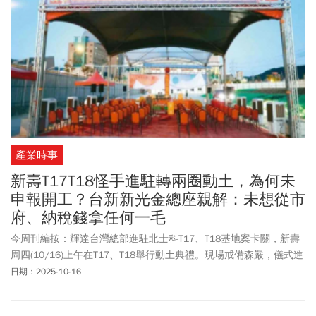
產業時事
新壽T17T18怪手進駐轉兩圈動土，為何未
申報開工？台新新光金總座親解：未想從市
府、納稅錢拿任何一毛
今周刊編按：輝達台灣總部進駐北士科T17、T18基地案卡關，新壽
周四(10/16)上午在T17、T18舉行動土典禮。現場戒備森嚴，儀式進
行後放鞭炮，挖土機轉兩下結束。台北市建管處表示，未收到任何
日期：2025-10-16
開工申報，已派員前往現場，確認並無施工情形。台新新光金總經
理林維俊會後接受媒體採訪，被媒體問到未申報開工一事，他說，