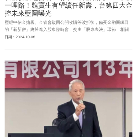
一哩路！魏寶生有望續任新壽，台第四大金
控未來藍圖曝光
歷經中信金搶親、金管會駁回公開收購等波折後，備受金融圈矚目
的「新新併」終於進入股東臨時會，交由「股東表決」環節，相關
規劃也陸續出爐。
日期：2024-10-08