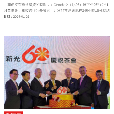
「我們沒有拖延增資的時間，」新光金今（1/26）日下午2點召開1
月董事會，相較過往冗長發言，此次非常迅速地在2個小時15分就結
束，針對外界關注的新壽增資案，新壽副董事長洪士琪會後受訪時
日期：2024-01-26
說，「大家都很有共識，沒有火花，增資疑慮應該算是很心平氣和
的單純落幕。」洪士琪表示，金控對人壽增資是一定要做的，誠如
之前的聲明所說，經過我們的努力一定會找到方法，「所有的增資
都是一個手段，讓RBC達到200%才是目的，」但最重要的是要取得
金管會主管機關的支持，才有辦法一步步往前走。