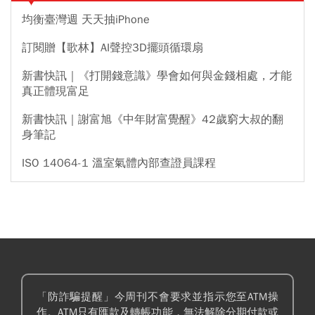
均衡臺灣週 天天抽iPhone
訂閱贈【歌林】AI聲控3D擺頭循環扇
新書快訊｜《打開錢意識》學會如何與金錢相處，才能
真正體現富足
新書快訊｜謝富旭《中年財富覺醒》42歲窮大叔的翻
身筆記
ISO 14064-1 溫室氣體內部查證員課程
「防詐騙提醒」今周刊不會要求並指示您至ATM操
作。ATM只有匯款及轉帳功能，無法解除分期付款或