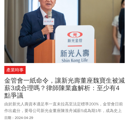
產業時事
金管會一紙命令，讓新光壽董座魏寶生被減
薪3成合理嗎？律師陳業鑫解析：至少有4
點爭議
由於新光人壽資本適足率一直未拉高至法定標準200%，金管會日前
作出處分，要母公司新光金董座陳淮舟減薪5成為期1年，成為史上
首位因子公司增資不力遭裁罰的金控董座，新光人壽董座魏寶生也
日期：2024-04-29
被裁處減薪3成為期1年。對此，曾任富邦金控董事、地院法官、台