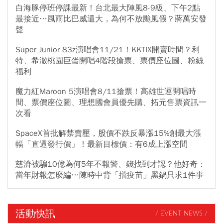
立「金融發展局」的可能性，並於3個月內提交書面報告；二是針對
白海豚停班停課最新！台北最大陣風8-9級、下午2點
「壽險業接軌IFRS 17及ICS2.0，保障國內投保人權益，建立獨立監
最接近…風雨比巴威還大，為何不放颱風假？蔣萬安發
理報表」可行性研究，並於2個月內提交書面報告。
聲
Super Junior 83z演唱會11/21！KKTIX開賣時間？利
特、希澈桃園巨蛋開唱4階段搶票、票價座位圖、粉絲
福利
魔力紅Maroon 5演唱會8/11搶票！高雄世運開唱時
間、票價座位圖、理想國會員優先購、拓元售票資訊一
次看
SpaceX首批解禁賣壓，股價不跌反暴漲15%創最大漲
幅「直逼發行價」！最新目標價：有6成上漲空間
慈濟被騙10億為何5年不報警、錢找到才認？他好奇：
當年財報怎麼編…陳時中背「擋疫苗」黑鍋只求1件事
活動快訊
/ EVENT NEWS /