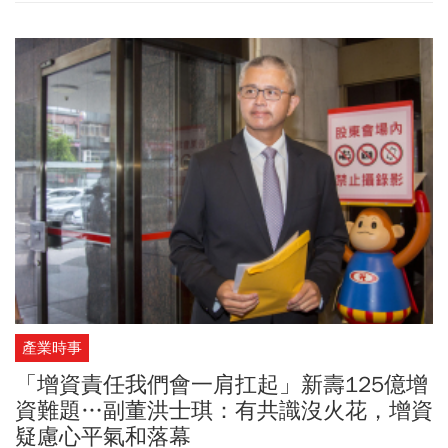
北市勞動局長的律師陳業鑫分析：「從法理來探討此案例，金管會
處分有許多問題可以探討。」
產業時事
「增資責任我們會一肩扛起」新壽125億增
資難題…副董洪士琪：有共識沒火花，增資
疑慮心平氣和落幕