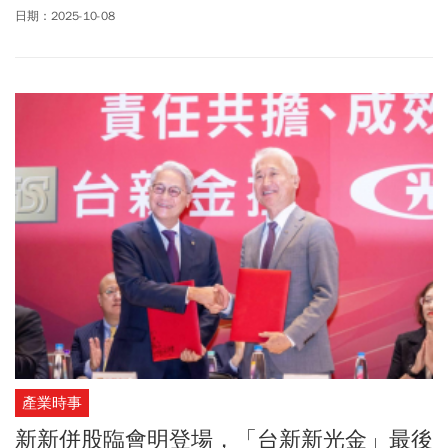
致計畫陷入僵局，但這道難題未必無解。
日期：2025-10-08
產業時事
新新併股臨會明登場，「台新新光金」最後