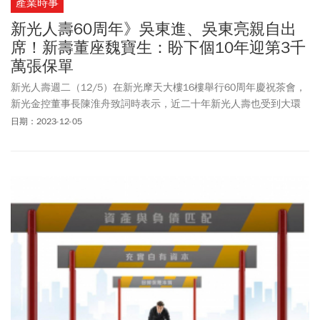
產業時事
新光人壽60周年》吳東進、吳東亮親自出
席！新壽董座魏寶生：盼下個10年迎第3千
萬張保單
新光人壽週二（12/5）在新光摩天大樓16樓舉行60周年慶祝茶會，
新光金控董事長陳淮舟致詞時表示，近二十年新光人壽也受到大環
境影響，遭遇嚴峻挫折，要感謝新光金名譽董事長吳東進的付出，
日期：2023-12-05
面對瞬息萬變市場，尤其2026年要接軌IFRS17，期盼大家繼續給予
新壽指教。