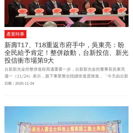
產業時事
新壽T17、T18重返市府手中，吳東亮：盼
全民給予肯定！整併啟動，台新投信、新光
投信衝市場第9大
台新新光金控整併進程再邁重要一步，台新新光金控董事長吳東亮
週一（11/24）表示，旗下事業整合陸續依進度推進，「今天由台新
投信與新光投信打頭陣，率先完成合併」，象徵台新新光金控正式
日期：2025-11-24
進入多引擎發展的新階段。另外，北市府上午11點半與新壽完成
T17、T18解約，並正式塗銷地上權，土地已回到北市府，吳東亮說
此案能結束，除感謝北市府、市長給予肯定，他還是要替新壽講幾
句話。「新壽已成立60年，一直和民眾站在一起想讓台灣更發展，
也拜託台灣民眾給新壽董監事及員工，以及
新壽董事長
魏寶生一個
最大肯定，齊心把輝達留下來，也期許北市府跟輝達談判順利，讓
輝達真正留在台灣、越快越好」。