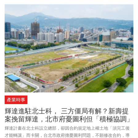
新壽10/9取得雜項執照，「今天是單純內部活動不敢驚擾長官，所
以都沒邀請，我們所有作為一切合法合規，依照民間習俗去做動土
典禮，該怎麼申請、什麼時候做什麼事，一定都照法規」。林維俊
說，新壽和北市府是夥伴關係，「我們立場一致希望把輝達留下
來，但依照地上權契約去做事，過去3年不是不動、不是養草，我們
沒有動是依法不能動，今天動是拿到雜項執照、是依契約，並依照
台灣民俗舉辦動土」。「雙方各自有困難，但我們都是夥伴，一起
討論怎麼做法解決彼此困難，新壽在北士科基地一切作為合法合規
合契約」。被問到解約金107億是否是真的？林維俊說新壽依照規定
標到地上權，希望用什麼樣的法律架構去解決這個問題，「輝達未
來有開發利益、這補償金是輝達和新壽間的問題，新壽從沒想要在
北市府、台灣納稅人的錢拿取任何一毛錢」。
產業時事
輝達進駐北士科， 三方僵局有解？新壽提
案挽留輝達，北市府憂圖利但「積極協調」
輝達計畫在北士科設立總部，卻因合約規定地上權土地「須完工後
才能轉讓」而卡關，台北市政府擔憂圖利問題，不願修改合約，導