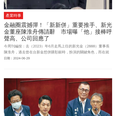
產業時事
金融圈震撼彈！「新新併」重要推手、新光
金董座陳淮舟傳請辭 市場曝「他」接棒呼
聲高、公司回應了
今周刊編按：去（2023）年6月走馬上任的新光金（2888）董事長
陳淮舟，過去曾在台新金想併購彰銀時，扮演的關鍵角色，而在就
任新光金董座前，也是受吳東亮親自請託才扛下大位，同時也被視
日期：2024-06-29
為這次台新金、新光金「新新併」的重要推手。沒想到近日卻傳
出，陳淮舟傳出以身體因素為由，向董事會請辭，但新光新對此回
應毫無所悉。