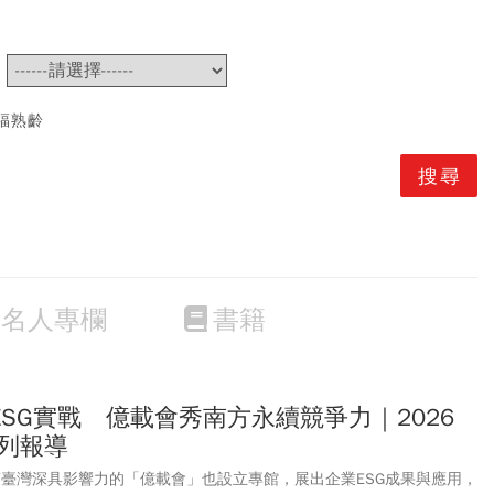
~
福熟齡
名人專欄
書籍
SG實戰 億載會秀南方永續競爭力｜2026
系列報導
」南臺灣深具影響力的「億載會」也設立專館，展出企業ESG成果與應用，