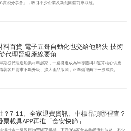
SG實踐分享會」，吸引不少企業及新創團體前來取經。
材料百貨 電子五哥自動化也交給他解決 技術
立從代理晉級產線要角
早期從代理造船業材料起家，一路挺進成為半導體與AI運算核心供應
隨著客戶需求不斷升級、擴大產品版圖，正準備迎向下一波成長。
肚？7-11、全家退費資訊、中標品項哪裡查？
發票載具APP再推「食安快篩」
油爆出含一級致癌物苯駢芘超標，下游364家食品業者遭到波及，不少