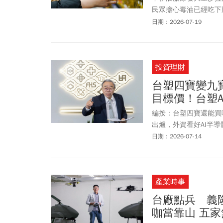
民眾擔心毒油已經吃下肚
鮮食，退貨時間、方法
日期：2026-07-19
對此，7-ELEVEN表
詢退款資訊；至於疑慮
APP推出「食安快篩
投資理財
快速查詢是否曾購買受
台塑四寶變九
目標價！台塑
編按：台塑四寶還能買嗎？台
出爐，外資看好AI半
「九寶」的關鍵、特化
日期：2026-07-14
產業時事
台廠點兵 義
咖當靠山 五