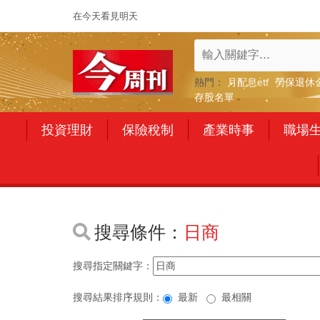
在今天看見明天
熱門：
月配息etf
勞保退休
存股名單
投資理財
保險稅制
產業時事
職場
搜尋條件：
日商
搜尋指定關鍵字：
搜尋結果排序規則：
最新
最相關