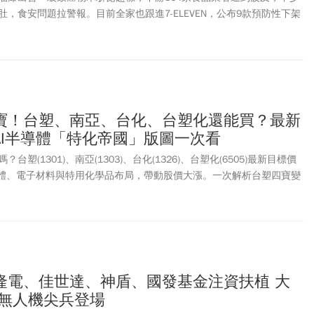
，食安問題拉警報。目前全家也跟進7-ELEVEN，公布9款預防性下架
曝光。另外，網傳在發票載具APP能快速查詢是否曾買過有疑慮商品，
示，發票載具APP並非官方認證的查詢管道，會員應透過OPENPOINT APP查
商品也因以官方公布資料為準。究竟自己吃下多少疑慮食品？發票載具
」功能，只要輸入載具條碼或使用財政部帳密登入，即可讀取消費紀錄，
影響商品。
寶！台塑、南亞、台化、台塑化還能買？最新
AI半導體「特化帝國」版圖一次看
塑(1301)、南亞(1303)、台化(1326)、台塑化(6505)最新目標價
導體、電子材料與特用化學品布局，帶動股價大漲。一次解析台塑四寶變
帝國組織圖，以及未來營運與投資亮點。
隆電、佳世達、神盾、國發基金注資扶植 大
家無人機尖兵登場