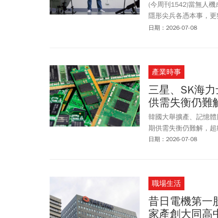
(今周刊1542)當無
隱形尖兵各憑本事，更
門，站上非紅供應鏈的
日期：2026-07-08
產業時事
三星、SK海
供需失衡仍難解
韓國大舉擴產、記憶體
期供需失衡仍難解，超
日期：2026-07-08
職場生活
昔日電機第一
家產創大同高中