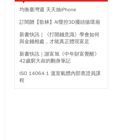
均衡臺灣週 天天抽iPhone
訂閱贈【歌林】AI聲控3D擺頭循環扇
新書快訊｜《打開錢意識》學會如何
與金錢相處，才能真正體現富足
新書快訊｜謝富旭《中年財富覺醒》
42歲窮大叔的翻身筆記
ISO 14064-1 溫室氣體內部查證員課
程