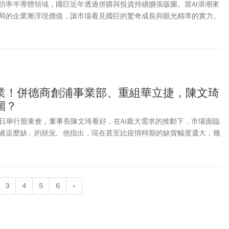
功率半導體領域，國巨近年透過併購與投資持續擴張版圖。當AI浪潮來
局的企業漸浮現價值，讓市場看見國巨的驚奇成長與眼光精準的實力。
業！併德商創浦事業部、重組華立捷，陳文琦
圍？
18日舉行股東會，董事長陳文琦看好，在AI龐大需求的推動下，市場面臨
過這麼缺」的狀況。他指出，現在甚至比疫情時期的缺貨幅度還大，幾
都缺」。他也高度看好未來光通訊將會在資料中心扮演核心角色。
3
4
5
6
»