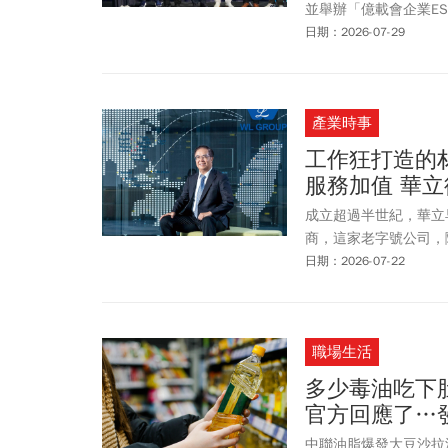
並舉辦「億載會企業E
日期：2026-07-29
產業時事
工作狂打造的
服務加值 華
成立超過半世紀，華立
商，這家老字號公司，
日期：2026-07-22
職場生活
多少毒油吃下
官方回應了…
中聯油脂爆發大豆沙拉