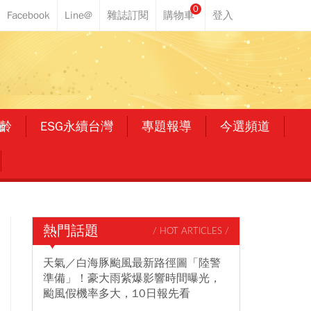
0
齡
ESG永續台灣
專題報導
今選頻道
熱門話題
/ HOT ARTICLES /
天氣／白海豚颱風最新路徑圖「陸警
準備」！豪大雨紫爆影響時間曝光，
颱風假機率多大，10日報先看