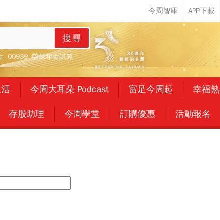
搜尋
金
00939
勞保年金試算
生活
今周大耳朵 Podcast
富足今周起
幸福熟
存股助理
今周學堂
訂購優惠
活動報名