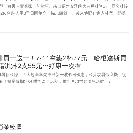
型「移民＋實業家」的故事。來自福建安溪的大農戶林尚志（原名林煶
年與2位合夥人用3千日圓創立「協志商號」。後來他延伸進入林業、開採
灣人蔡溪在1939年創立的「大同鐵工所」，經營鋼筋與機械鍛造。這一
日後工業化發展的起跑線。
買一送一！7-11拿鐵2杯77元「哈根達斯買
霜淇淋2支55元…好康一次看
月暑假來臨，四大超商率先推出新一波假日優惠，來搶攻暑假商機！從
！搶搭近期2026世界盃足球熱，推出各項世足優惠活動。7-
」：CITY CAFE大杯美式2杯66元、拿鐵2杯77元，哈根達斯冰品也祭出
多項動漫商品與聯名抽獎活動，包含：《名偵探柯南》、《獵人》、「湯
 and …」《PIXAR》多項經典作品周邊商品等。至於全家便利商店，同步
多項商品有買1送1優惠。OKmart 迎接週末金曲獎，更推出限時3天的
！萊爾富大杯美式、拿鐵咖啡也祭出2杯優惠組活動、還能把超萌
PY 杯塞帶回家！《今周刊》整理超商多項商品的限時促銷懶人包，一次看懂怎
霸業藍圖