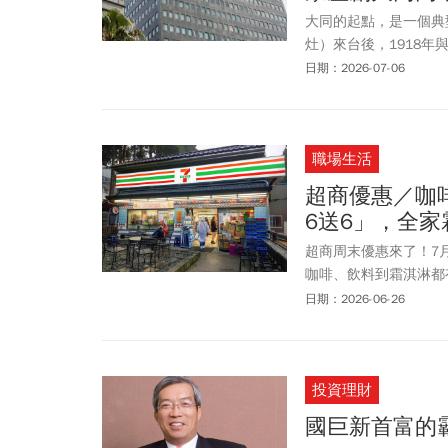
大同的起點，是一個典
灶）來台後，1918
木材，1941年收購台
日期：2026-07-06
步，也讓林家提前踏入
職場生活
超商優惠／咖啡
6送6」，全家
超商周末優惠來了！7
咖啡、飲料到霜淇淋都有
ELEVEN「超值五六日
日期：2026-06-26
「買6送6」。同步有
姆貓與傑利鼠x niko
推出「全家5天5好康」
投資理財
「杜老爺甜筒」優惠 
ZANMANG LOO
國巨新首富的
麼買最划算！