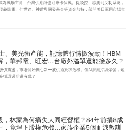
人機成為戰場主角，台灣供應鏈也迎來卡位戰。從飛控、感測到反制系統，
獲義隆電、佳世達、神盾與國發基金等資金加持，敲開美日軍用市場窄
浪頭。
力士、美光衝產能，記憶體行情掀波動！HBM
，華邦電、旺宏...台廠外溢單還能接多久？
股價震盪，市場開始擔心新一波供過於求危機。但AI浪潮持續爆發，短
級循環週期還有戲？
股，林家為何痛失大同經營權？84年前捐8成
，竟埋下股權危機...家族企業5個血淚教訓