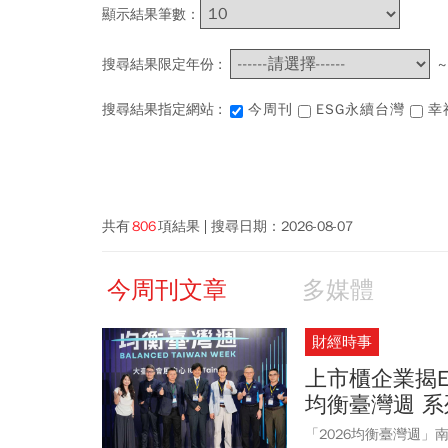
顯示結果筆數：
搜尋結果限定年份 :
搜尋結果指定網站 :
今周刊
ESG永續台灣
幸
共有
806
項結果
搜尋日期：
2026-08-07
今周刊文章
多媒體
財經時事
上市櫃企業揭E
均衡臺灣週 
「2026均衡臺灣週