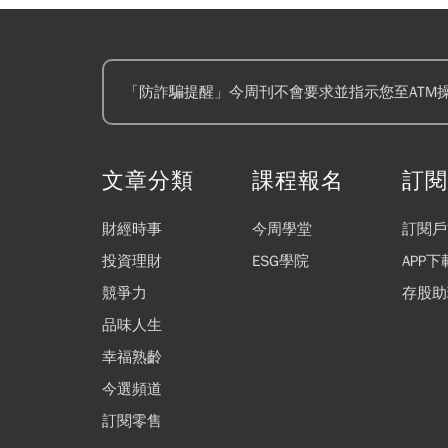
「防詐騙提醒」今周刊不會要求並指示您至ATM
文章分類
課程報名
訂
財經時事
今周學堂
訂閱戶
投資理財
ESG學院
APP下
競爭力
存股助
品味人生
幸福熟齡
今選頻道
訂閱零售