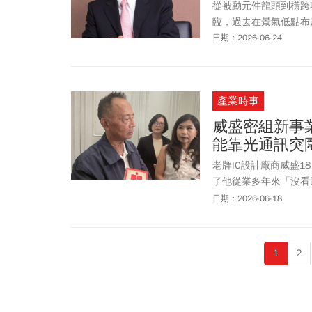
從被動元件龍頭到橫跨
臨，過去在景氣低點布
日期：2026-06-24
產業時事
威盛密組新事
能靠光通訊突
老牌IC設計廠商威盛
了他從業多年來「沒看
乎是「全面缺貨、什麼
日期：2026-06-18
1
2