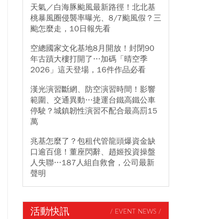
天氣／白海豚颱風最新路徑！北北基
桃暴風圈侵襲率曝光、8/7颱風假？三
颱怎麼走，10日報先看
空總國家文化基地8月開放！封閉90
年古蹟大樓打開了…加碼「晴空季
2026」這天登場，16件作品必看
漢光演習斷網、防空演習時間！影響
範圍、交通異動…捷運台鐵高鐵公車
停駛？城鎮韌性演習不配合最高罰15
萬
兆基怎麼了？包租代管龍頭爆資金缺
口逾百億！董座閃辭、趙姬投資操盤
人失聯…187人組自救會，公司最新
聲明
活動快訊
/ EVENT NEWS /