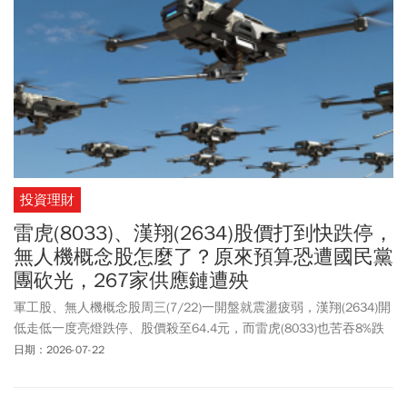
7/27則是反手買超58024張，以外資56496張手筆最大，而友達三
大法人周一則是賣超9095張，外資從連兩買轉賣7944張。
投資理財
雷虎(8033)、漢翔(2634)股價打到快跌停，
無人機概念股怎麼了？原來預算恐遭國民黨
團砍光，267家供應鏈遭殃
軍工股、無人機概念股周三(7/22)一開盤就震盪疲弱，漢翔(2634)開
低走低一度亮燈跌停、股價殺至64.4元，而雷虎(8033)也苦吞8%跌
幅，最低來到197元，主要是國民黨團周二(7/21)提案要求行政院暫
日期：2026-07-22
停「無人載具產業發展統籌型計畫」，並減列115年度全數預算，恐
衝擊產業發展。經濟部周二晚間指出，若預算全數遭刪，恐衝擊逾