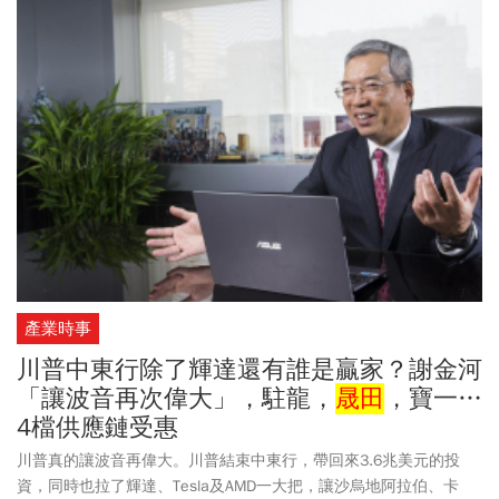
迫，市場傳出，美方已正式向台灣無人機供應鏈拋出橄欖枝，邀請
組成「國家隊」赴美投資。據了解，此次行動將由漢翔出面領軍結
合國內相關廠商，共同搶攻北美龐大的無人機市場。資深分析師看
好，軍工題材可望延燒至10月中公布財報，甚至能旺到年底，但目
前雷虎股價已經來到相對滿足點，空手投資人現在進場或許有點壓
力，也可轉向買進軍工股相關基金。
產業時事
川普中東行除了輝達還有誰是贏家？謝金河
「讓波音再次偉大」，駐龍，
晟田
，寶一…
4檔供應鏈受惠
川普真的讓波音再偉大。川普結束中東行，帶回來3.6兆美元的投
資，同時也拉了輝達、Tesla及AMD一大把，讓沙烏地阿拉伯、卡