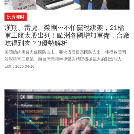
投資理財
漢翔、雷虎、榮剛…不怕關稅綁架，21檔
軍工航太股出列！歐洲各國增加軍備，台廠
吃得到肉？3優勢解析
美國總統川普力促國防自主，要求盟國提高國防支出，使得各國開
始深耕軍工產業。而台灣憑藉半導體與精密機械強大的製造能力，
有望在軍工產業獲得一席之地。
日期：2025-04-16