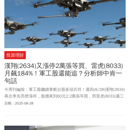
衍生出巨大商機，例如漢翔整合20家業者爭取國防部F16維修商機，
並且進而爭取波音、奇異公司商機。目前協助業者取得國防部3422
架軍用無人機68.8億量產標案，並打入美國第一大無人機Skydio、
全球第二大無人機Parrot（法）供應鏈。
投資理財
漢翔(2634)又漲停2萬張等買、雷虎(8033)
月飆184%！軍工股還能追？分析師中肯一
句話
今周刊編按：軍工股繼續掌舵台股多頭兵符！週四(8/28)漢翔(2634)
再次率先亮燈漲停，股價來到60元2.2萬張等買，而雷虎(8033)週三
漲停後，週四攻勢暫歇，但從7月起漲點62.2元來計算，短短1個多
日期：2025-08-28
月來到177元，已經大漲超過184%！另外，
晟田
(4541)也漲停、寶
一(8222)漲逾5%，週三有表現的中光電(5371)、龍德造船(6753)週四
暫時休息，整體軍工族群再度成為盤面最亮眼的焦點。台北國際航
太暨國防工業展將於9月登場，隨著美國對「非紅供應鏈」需求急