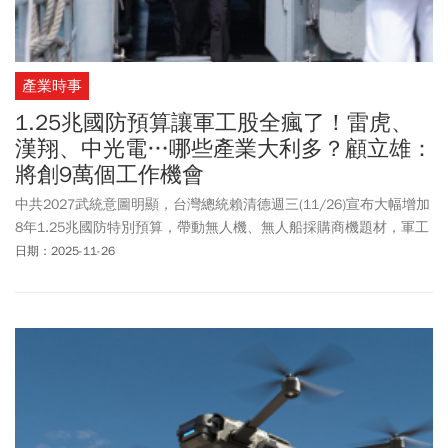
產業時事
1.25兆國防預算讓軍工股全瘋了！雷虎、
漢翔、中光電…哪些產業大利多？顧立雄：
將創9萬個工作機會
中共2027武統意圖明顯，台灣總統賴清德週三(11/26)宣布大幅增加
8年1.25兆國防特別預算，帶動無人機、無人船採購商機題材，軍工
族群週三股價全面點火，雷虎、漢翔、亞航、
晟田
、中光電等均亮
日期：2025-11-26
燈漲停。不過，這筆預算仍必須通過藍白多數的立法院。國民黨主
席鄭麗文質疑，賴清德此舉是在玩火，重提兩國論、向台獨邁進，
並非台灣人民和國際社會樂見，「千萬不要成為麻煩的製造者、台
海變成了火藥庫。」國防部長顧立雄、經濟部長龔明鑫在記者會中
公布相關細目，顧立雄表示，未來重點籌購精準火炮、遠程精準打
擊飛彈等7大項目，強化所需作戰能力；且本次國防帶動龐大經濟效
益，預估可創造4000億產值、9萬名以上工作機會。龔明鑫表示，將
聚焦無人機／船、航太、船艦、機器狗、衛星，國防產業發展可以