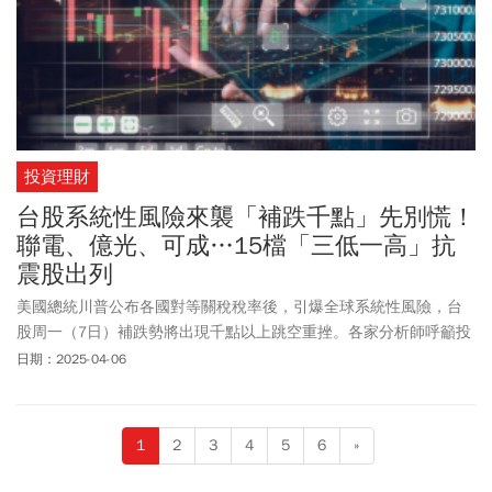
投資理財
台股系統性風險來襲「補跌千點」先別慌！
聯電、億光、可成…15檔「三低一高」抗
震股出列
美國總統川普公布各國對等關稅稅率後，引爆全球系統性風險，台
股周一（7日）補跌勢將出現千點以上跳空重挫。各家分析師呼籲投
資人操作宜側重防禦性，包括聯電、億光、可成等15檔「三低一高
日期：2025-04-06
股」將躍居抗震首選。
1
2
3
4
5
6
»