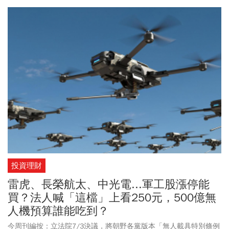
267家供應鏈業者及數十家上市櫃公司，經濟部長龔明鑫受訪直言，
企業界對上次國防部特別條例刪除無人機預算已相當失落，此次若
再遭刪減，等同企業「另一條手臂也被砍掉」。
投資理財
雷虎、長榮航太、中光電...軍工股漲停能
買？法人喊「這檔」上看250元，500億無
人機預算誰能吃到？
今周刊編按：立法院7/3決議，將朝野各黨版本「無人載具特別條例