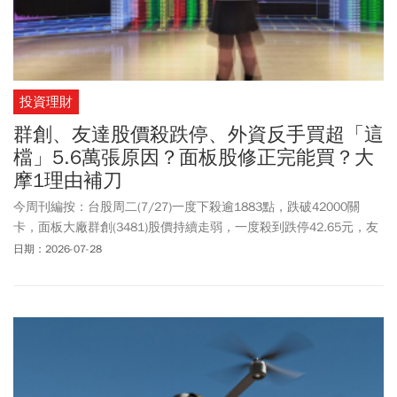
投資理財
群創、友達股價殺跌停、外資反手買超「這
檔」5.6萬張原因？面板股修正完能買？大
摩1理由補刀
今周刊編按：台股周二(7/27)一度下殺逾1883點，跌破42000關
卡，面板大廠群創(3481)股價持續走弱，一度殺到跌停42.65元，友
達(2409)也觸碰21.55元亮燈。許多分析師認為，群創技術面已由多
日期：2026-07-28
頭轉為空頭，短線5日均線更形成反壓，在股價重新站穩5日均線
前，建議投資人以控制持股、保留現金為主。而根據大摩最新報告
指出，即使市場情緒獲提振，實質營收貢獻需時間發酵。群創目前
與台積電及Ibiden合作推動玻璃核心基板計畫，預估量產時間點，落
在2028下半年或是2029年。 至於友達規劃將玻璃技術應用在低軌衛
星(LEO)天線模組及Micro LED光學模組，目前尚無明確量產時間表。
觀察群創、友達3大法人動態，在7/24聯手甩賣群創20781張後，