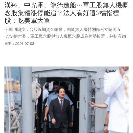
漢翔、中光電、龍德造船…軍工股無人機概
念股集體漲停能追？法人看好這2檔指標
股：吃美軍大單
今周刊編按：台股近期資金輪動，由於無人機特別條例立院周五
(7/3)拚付委，軍工概念股與無人機概念股成為強勢族群，包括漢翔
(2634)、中光電(5371)、邑錡(7402)、亞航(2630)、台船(2208)、
晟
日期：2026-07-03
田
(4541)、龍德造船(6753)、長榮航太(2645)等個股強勢漲停表態。
至於軍工股跟無人機概念股該怎麼挑？不能只看誰最會漲，而是要
看訂單能見度、認證技術門檻、營收占比等方面，目前法人與市場
最看好的指標股首推漢翔和雷虎(8033)。其原因在於漢翔技術壁壘極
高、營收規模龐大且獲利穩定；而雷虎成功打入美軍供應鏈、具備
全球「去紅化」無人機題材，是台灣極少數能真正吃到美軍大單的
無人機廠商。不過，無人機或軍工大廠目前仍處於「題材大於營
收」階段，而軍工股也常因政治議題或標案公布而集體亮燈漲停，
投資人若盲目追高，容易面臨利多出盡後的短線劇烈修正。