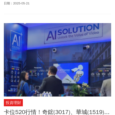
達、阿拉伯聯合大公國大手筆掏錢，闢建Ai基地。
日期：2025-05-21
投資理財
卡位520行情！奇鋐(3017)、華城(1519)...