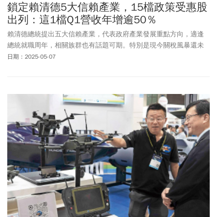
鎖定賴清德5大信賴產業，15檔政策受惠股
出列：這1檔Q1營收年增逾50％
賴清德總統提出五大信賴產業，代表政府產業發展重點方向，適逢
總統就職周年，相關族群也有話題可期。特別是現今關稅風暴還未
平息之際，520行情似乎更值得留意。
日期：2025-05-07