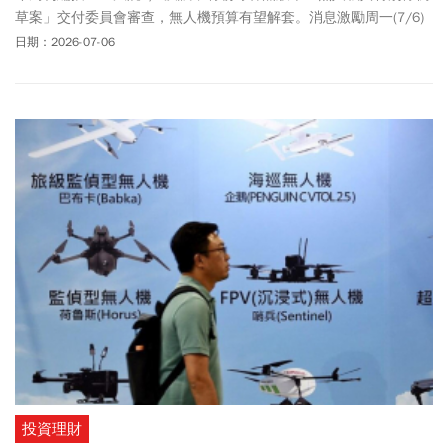
草案」交付委員會審查，無人機預算有望解套。消息激勵周一(7/6)
軍工股漲勢，包括雷虎(8033)、長榮航太(2645)、
晟田
(4541)、中光
日期：2026-07-06
電(5371)等個股多檔漲停、漲幅8-9%，長榮航太、
晟田
、中光電均
以漲停價作收。其中，雷虎無畏近期被打入處置股，早盤飆上漲停
價224.5元，隨後高檔獲利了結賣壓湧現、漲停打開，終場收在222
元、漲幅約8.5%；近期被法人投顧點名目標價上看250元的長榮航
太，早盤也攻上238元漲停價，盤中後續打開漲停，不過終場仍收在
漲停價。中光電盤中報102元、漲幅9.56%，股價走強直逼漲停，終
場就收在漲停價102元，同樣延續近期軍工與無人機概念股的族群行
情。
投資理財