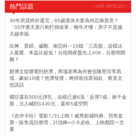
熱門話題
/ HOT ARTICLES /
30年房貸終於還完，65歲退休夫妻為何忍痛賣房？
「55坪透天厝只剩打掃拔草」晚年才懂：房子不是越
大越幸福
欣興、景碩、威剛、南亞科…15檔「三高股」這檔法
人最愛、本益比超低！台指期夜盤先上45K，台股明開
飆？
顏博文從聯電到慈濟，商場老將為何會信陳昱瑄李易
儒、豪給10億？慈濟發聲：將捍衛信眾捐款、蔡英文
也說話
國巨還在500元掙扎，這檔已連6漲「反彈7成」衝千金
股，法人喊到1430元，還有5成空間
《吉伊卡哇》電影7/31上映！威秀影城特典、預售套
票…販售資訊整理，討伐棒+小卡必收、上映戲院一文
看