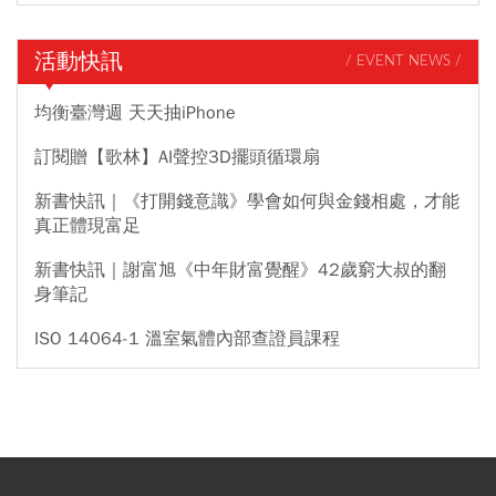
活動快訊
/ EVENT NEWS /
均衡臺灣週 天天抽iPhone
訂閱贈【歌林】AI聲控3D擺頭循環扇
新書快訊｜《打開錢意識》學會如何與金錢相處，才能
真正體現富足
新書快訊｜謝富旭《中年財富覺醒》42歲窮大叔的翻
身筆記
ISO 14064-1 溫室氣體內部查證員課程