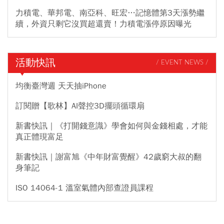
力積電、華邦電、南亞科、旺宏…記憶體第3天漲勢繼
續，外資只剩它沒買超還賣！力積電漲停原因曝光
活動快訊
/ EVENT NEWS /
均衡臺灣週 天天抽iPhone
訂閱贈【歌林】AI聲控3D擺頭循環扇
新書快訊｜《打開錢意識》學會如何與金錢相處，才能
真正體現富足
新書快訊｜謝富旭《中年財富覺醒》42歲窮大叔的翻
身筆記
ISO 14064-1 溫室氣體內部查證員課程