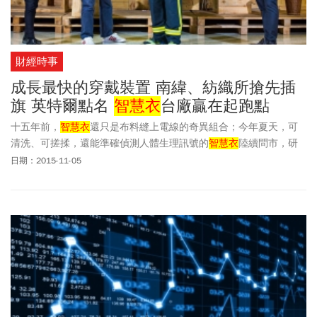
財經時事
成長最快的穿戴裝置 南緯、紡織所搶先插
旗 英特爾點名
智慧衣
台廠贏在起跑點
十五年前，
智慧衣
還只是布料縫上電線的奇異組合；今年夏天，可
清洗、可搓揉，還能準確偵測人體生理訊號的
智慧衣
陸續問市，研
究機構預測，二○二○年將有五十億美元產值，而在這波
智慧衣
熱
日期：2015-11-05
潮裡，台灣廠商已贏在起跑線！