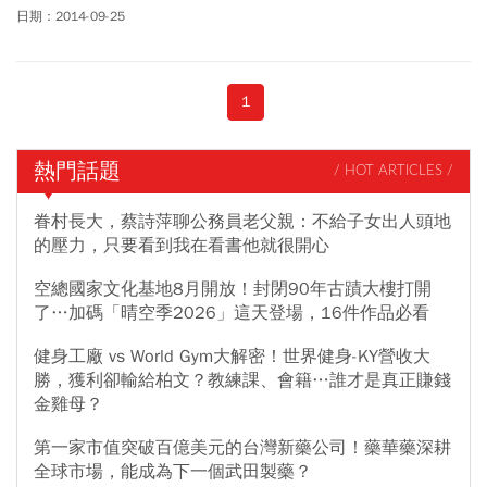
才正要滲透入你我的生活。
日期：2014-09-25
1
熱門話題
/ HOT ARTICLES /
眷村長大，蔡詩萍聊公務員老父親：不給子女出人頭地
的壓力，只要看到我在看書他就很開心
空總國家文化基地8月開放！封閉90年古蹟大樓打開
了…加碼「晴空季2026」這天登場，16件作品必看
健身工廠 vs World Gym大解密！世界健身-KY營收大
勝，獲利卻輸給柏文？教練課、會籍…誰才是真正賺錢
金雞母？
第一家市值突破百億美元的台灣新藥公司！藥華藥深耕
全球市場，能成為下一個武田製藥？