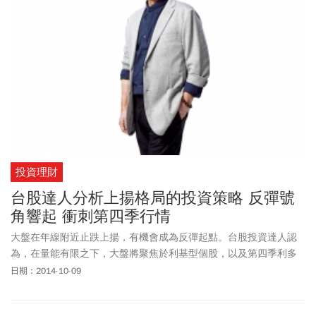
投資理財
台股達人分析上揚格局的投資策略 反彈號
角響起 衝刺第四季行情
大盤在年線附近止跌上揚，有機會成為反彈起點。台股投資達人認
為，在量能有限之下，大盤將聚焦於利基型個股，以及第四季利多
將發酵的金融股，建議投資人可以趁勢做好布局。
日期：2014-10-09