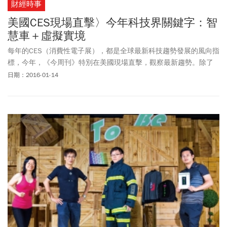
財經時事
美國CES現場直擊〉今年科技界關鍵字：智
慧車＋虛擬實境
每年的CES（消費性電子展），都是全球最新科技趨勢發展的風向指
標，今年，《今周刊》特別在美國現場直擊，觀察最新趨勢。除了
智慧車延續去年熱度，持續成為展場上最受矚目焦點；新崛起的
日期：2016-01-14
VR（虛擬實境），一樣展現出超高人氣，預期兩者都將是未來幾
年，不能錯過的關鍵科技趨勢。