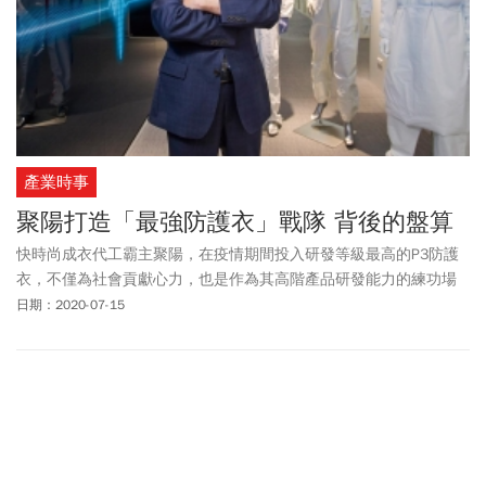
產業時事
聚陽打造「最強防護衣」戰隊 背後的盤算
快時尚成衣代工霸主聚陽，在疫情期間投入研發等級最高的P3防護
衣，不僅為社會貢獻心力，也是作為其高階產品研發能力的練功場
域。
日期：2020-07-15