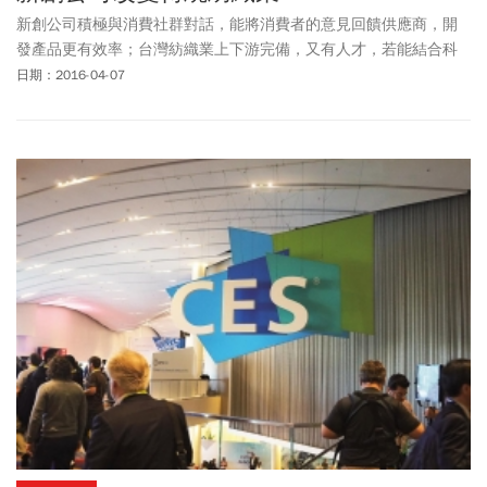
新創公司積極與消費社群對話，能將消費者的意見回饋供應商，開
發產品更有效率；台灣紡織業上下游完備，又有人才，若能結合科
技，將有機會成為國際一流品牌。
日期：2016-04-07