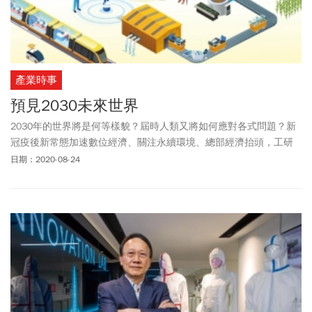
產業時事
預見2030未來世界
2030年的世界將是何等樣貌？屆時人類又將如何應對各式問題？新
冠疫後新常態加速數位經濟、關注永續環境、總部經濟抬頭，工研
院積極超前部署，擘畫「2030技術策略與藍圖」，研擬未來10年科
日期：2020-08-24
技研發方向，帶領臺灣產業開創嶄新藍海。