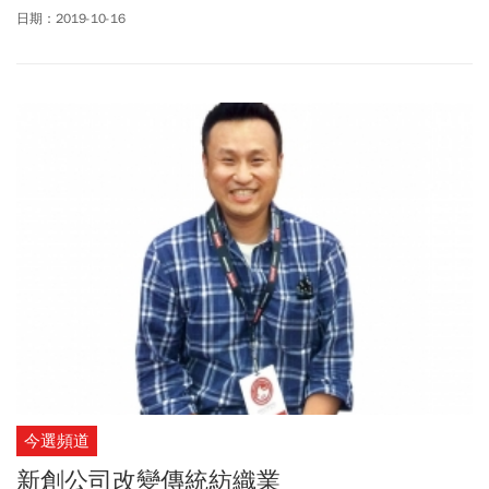
從5G、微網紅、區塊鏈、AI談到C2B電商新零售，幾乎今年所有最
日期：2019-10-16
夯的數位經濟議題一次完整呈現給您。
今選頻道
新創公司改變傳統紡織業