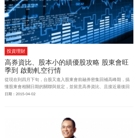
投資理財
高券資比、股本小的績優股攻略 股東會旺
季到 啟動軋空行情
從現在到四月下旬，台股又進入股東會前融券密集回補高峰期，搞
懂股東會相關日期的關聯與規定，並留意高券資比、且接近最後回
補日的公司，就有機會搶賺一波軋空行情。
日期：2015-04-02