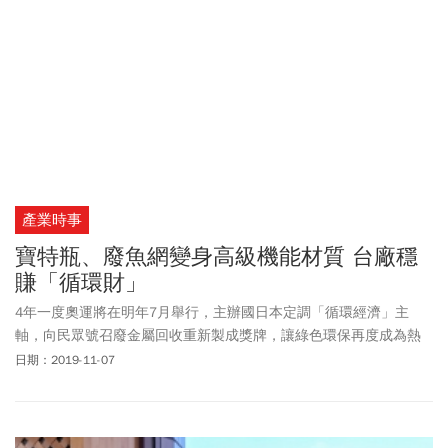
產業時事
寶特瓶、廢魚網變身高級機能材質 台廠穩
賺「循環財」
4年一度奧運將在明年7月舉行，主辦國日本定調「循環經濟」主
軸，向民眾號召廢金屬回收重新製成獎牌，讓綠色環保再度成為熱
議焦點，儘管環保已是主流，但從大型國際賽事仍舊可一窺新材料
日期：2019-11-07
與應用正在發酵。