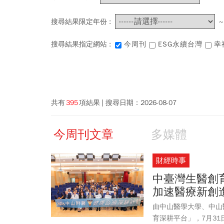
搜尋結果限定年份 :
搜尋結果指定網站 :
今周刊
ESG永續台灣
幸
共有
395
項結果
搜尋日期：
2026-08-07
今周刊文章
多媒體
財經時事
中臺灣生醫創
加速醫療新創
由中山醫學大學、中山
育深耕平台」，7月3