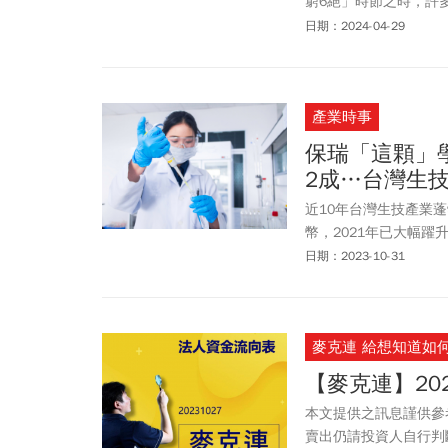
窮6絕」時節之時，許
際策略長谷月涵分析，
日期：2024-04-29
產業時事
保瑞「這顆」
2成…台灣生
近10年台灣生技產業蓬
幣，2021年已大幅躍
炎的商業打擊，但台灣
日期：2023-10-31
速產品外銷，除了證明
鍵。
麥克連 給想知道如
【麥克連】20
本文提供之訊息謹供參
賣出仍請投資人自行判