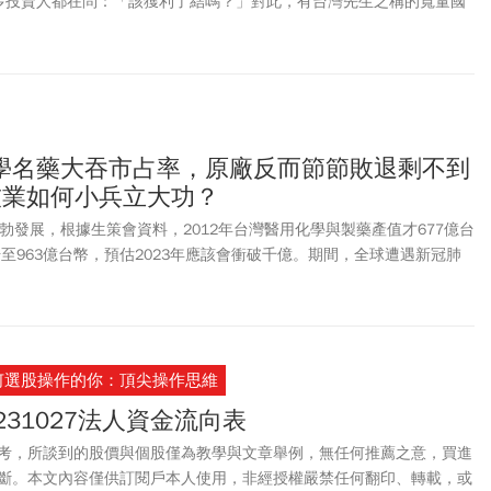
多投資人都在問：「該獲利了結嗎？」對此，有台灣先生之稱的寬量國
不管是台灣、美國或全球股市都到了極限，也就是說風險會比較高。
學名藥大吞市占率，原廠反而節節敗退剩不到
技業如何小兵立大功？
勃發展，根據生策會資料，2012年台灣醫用化學與製藥產值才677億台
升至963億台幣，預估2023年應該會衝破千億。期間，全球遭遇新冠肺
生醫產業不僅挺過這3年的衝擊，甚至趁全球受傷之際，大力收購或加
台灣生醫實力與商業運籌提升外，資本市場的融資與股市的支持也是關
何選股操作的你：頂尖操作思維
231027法人資金流向表
考，所談到的股價與個股僅為教學與文章舉例，無任何推薦之意，買進
斷。本文內容僅供訂閱戶本人使用，非經授權嚴禁任何翻印、轉載，或