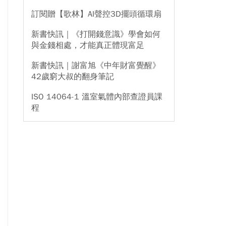
訂閱贈【歌林】AI聲控3D擺頭循環扇
新書快訊｜《打開錢意識》學會如何
與金錢相處，才能真正體現富足
新書快訊｜謝富旭《中年財富覺醒》
42歲窮大叔的翻身筆記
ISO 14064-1 溫室氣體內部查證員課
程