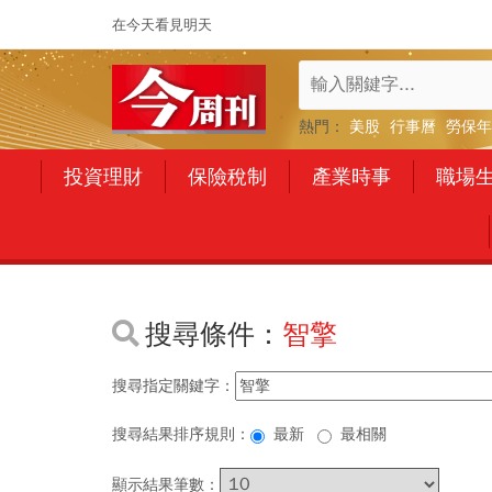
在今天看見明天
熱門：
美股
行事曆
勞保年
投資理財
保險稅制
產業時事
職場
搜尋條件：
智擎
搜尋指定關鍵字：
搜尋結果排序規則：
最新
最相關
顯示結果筆數：