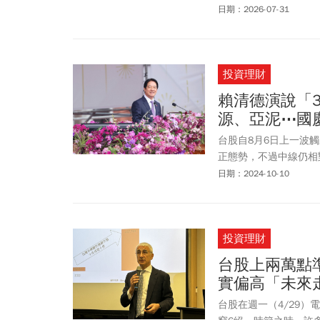
市場及生醫新創團隊等
日期：2026-07-31
勢，與會專家圍繞醫療
等關鍵門檻展開交流，
果。
投資理財
賴清德演說「
源、亞泥⋯國
台股自8月6日上一波
正態勢，不過中線仍相
足點，約落在23,20
日期：2024-10-10
以國慶雙十後，包括A
同時也具有基本面、籌
投資理財
台股上兩萬點
實偏高「未來
台股在週一（4/29