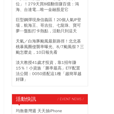
位」！279天買8檔翻倍賺百億：鴻
海、台達電...唯一金融股是它
巨型鋼彈現身信義區！20個人氣IP登
場，航海王、哥吉拉、七龍珠、寶可
夢…盤點打卡熱點，活動只到這天
天氣／白海豚颱風最新路徑！北北基
桃暴風圈侵襲率曝光、8/7颱風假？三
颱怎麼走，10日報先看
淡大教授41歲才投資，靠1招年賺
15％！小資族「勝率最高」ETF配置
法公開：0050搭配這1種「越簡單越
好賺」
活動快訊
/ EVENT NEWS /
均衡臺灣週 天天抽iPhone