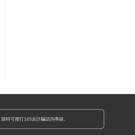
隨時可撥打165反詐騙諮詢專線。