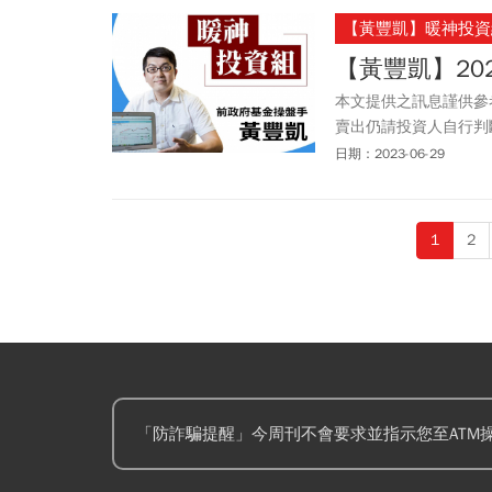
【黃豐凱】暖神投資
【黃豐凱】20
本文提供之訊息謹供參
賣出仍請投資人自行判
以任何型態傳播於他人
日期：2023-06-29
1
2
「防詐騙提醒」今周刊不會要求並指示您至ATM