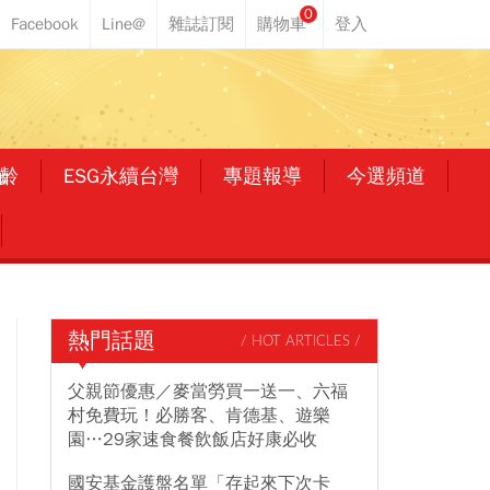
0
齡
ESG永續台灣
專題報導
今選頻道
熱門話題
/ HOT ARTICLES /
父親節優惠／麥當勞買一送一、六福
村免費玩！必勝客、肯德基、遊樂
園…29家速食餐飲飯店好康必收
國安基金護盤名單「存起來下次卡