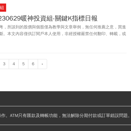
組
230629暖神投資組-關鍵K指標日報
考，所談到的股價與個股僅為教學與文章舉例，無任何推薦之意，買進
斷。本文內容僅供訂閱戶本人使用，非經授權嚴禁任何翻印、轉載，或
。
3
4
5
6
»
操作。ATM只有匯款及轉帳功能，無法解除分期付款或訂單錯誤問題。