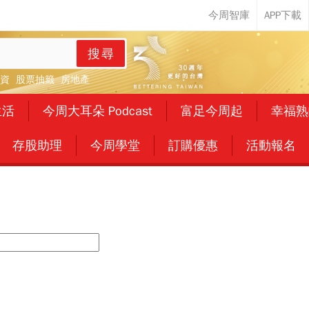
搜尋
資
股票抽籤
房地產
生活
今周大耳朵 Podcast
富足今周起
幸福熟
存股助理
今周學堂
訂購優惠
活動報名