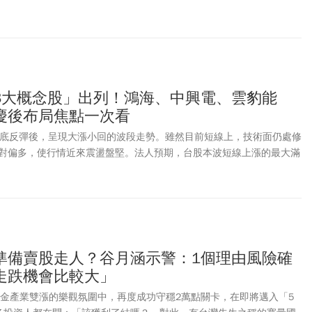
逾百位產官學界代表齊聚一堂。面對高齡化社會與醫療科技快速發展趨
創新如何從臨床需求出發，跨越法規、治理、場域驗證、商業化及募資
現場並安排新創團隊Pitch發表，展現中部生醫創新量能與產業落地成
3大概念股」出列！鴻海、中興電、雲豹能
慶後布局焦點一次看
觸底反彈後，呈現大漲小回的波段走勢。雖然目前短線上，技術面仍處修
對偏多，使行情近來震盪盤堅。法人預期，台股本波短線上漲的最大滿
0點至23,500點左右。在此趨勢下，法人更側重投資布局的選股方向，尤
I概念股、政策概念股、及中概股等三大領域最受關注，除了題材性外，
碼面、與技術面等三大優勢。
準備賣股走人？谷月涵示警：1個理由風險確
走跌機會比較大」
）電金產業雙漲的樂觀氛圍中，再度成功守穩2萬點關卡，在即將邁入「5