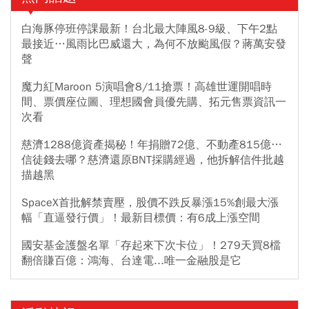
白海豚停班停課最新！台北最大陣風8-9級、下午2點
最接近…風雨比巴威還大，為何不放颱風假？蔣萬安發
聲
魔力紅Maroon 5演唱會8/11搶票！高雄世運開唱時
間、票價座位圖、理想國會員優先購、拓元售票資訊一
次看
慈濟1288億資產揭秘！年捐贈72億、不動產815億…
信徒錢去哪？慈濟還原BNT採購經過，他拆解信件批越
描越黑
SpaceX首批解禁賣壓，股價不跌反暴漲15%創最大漲
幅「直逼發行價」！最新目標價：有6成上漲空間
國安基金護盤名單「存起來下次卡位」！279天買8檔
翻倍賺百億：鴻海、台達電...唯一金融股是它