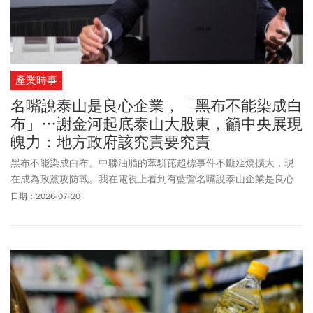
產業時事
名嘴說泰山是良心企業，「黑布不能染成白
布」…謝金河起底泰山大股東，籲中央展現
魄力：地方政府該究責要究責
黑布不能染成白布。中聯油脂的苯駢芘超標事件不斷延燒擴大，現
在成為政黨攻防戰。我在電視上看到有藍營名嘴說泰山企業是良心
企業，一下子被驚嚇到！本來不想再對這個事件發言，還是要說一
日期：2026-07-20
下！