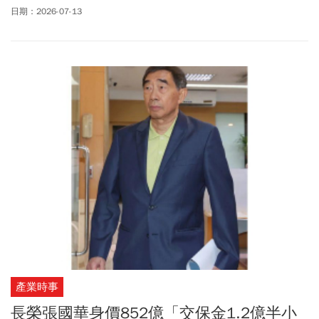
油等三家油品大廠共有11名高層被列為被告。對此，台灣經濟民主
日期：2026-07-13
連合智庫召集人賴中強昨(7/12)晚在臉書質疑，泰山背後的大股東就
是龍邦的
朱國榮
。賴中強指出，
朱國榮
在中國廣東出生，從中共先
鋒隊、香港大圈仔、澳門殺人搶銀行，到偷渡台灣、綠島感訓後取
得台灣身分證，近年涉及眾多財經犯罪，他質問：「這種人適合成
為上市食品公司的大股東嗎？」台中市食品藥物安全處12日晚間接
獲福壽公司通報2件產品的「苯駢芘」超標，食安處表示，福壽在7
月6日收到檢驗報告，但未依規定即時通報，2件產品各裁處最高額
度300萬元，合計600萬元。
產業時事
長榮張國華身價852億「交保金1.2億半小