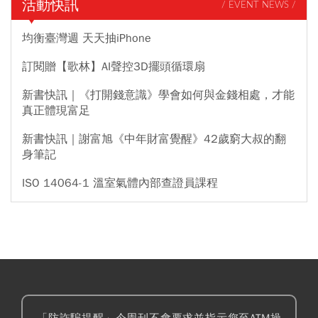
活動快訊
/ EVENT NEWS /
均衡臺灣週 天天抽iPhone
訂閱贈【歌林】AI聲控3D擺頭循環扇
新書快訊｜《打開錢意識》學會如何與金錢相處，才能
真正體現富足
新書快訊｜謝富旭《中年財富覺醒》42歲窮大叔的翻
身筆記
ISO 14064-1 溫室氣體內部查證員課程
「防詐騙提醒」今周刊不會要求並指示您至ATM操