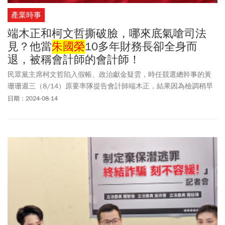
產業時事
端木正和柯文哲撕破臉，哪來底氣嗆司法
見？他當
朱國榮
10多年財務長卻全身而
退，被稱會計師的會計師！
民眾黨主席柯文哲陷入假帳、政治獻金疑雲，時任競選總幹事的黃
珊珊週三（8/14）原要率隊提告會計師端木正，結果因為檢調稍早
前往位於台玻大樓的木可公關進行搜查，民眾黨發言人吳怡萱指
日期：2024-08-14
出，目前都在配合搜索，因此「延後提告」。台北地檢署目前已展
開偵辦，除調閱監察院有關柯文哲政治獻金申報資料，傳出今天也
將約談端木正並搜索會計師事務所，不過北檢尚未證實。政治工作
者周軒在臉書上指出，端木正會計師是個神秘的人物，但原來他曾
擔任已棄保潛逃的國寶人壽前董事長
朱國榮
財務長，「是個跟特偵
組還有檢調長時間交手還可以全身而退的會計師。」柯文哲和民眾
黨在12日記者會中，質疑是會計師便宜行事，將款項自行調節到廠
商，所以才導致這場「烏龍」。端木正不甘受辱，發聲明反擊民眾
黨自清，柯文哲受訪直接嗆「直接叫律師告他。」民眾黨內部人士
指出，端木正已經和柯文哲撕破臉。端木正究竟是何許人也？他畢
業於東吳大學會計系，曾在政大第28屆企業家班、台大以及美國卓