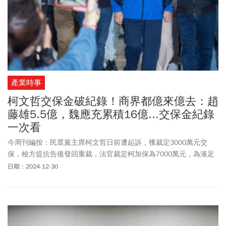
審理，包括審判長江俊彥、受命法官許芳瑜、陪席法官楊世賢，宛
如超強明星陣容，其中江俊彥曾經手「潤寅詐貸、im.B吸金案」等
重大案件，被法界稱為「百億犯罪剋星」。
產業時事
柯文哲交保金破紀錄！商界都億來億去：趙
藤雄5.5億，魏應充累積16億...交保金紀錄
一次看
今周刊編按：民眾黨主席柯文哲日前遭起訴，獲裁定3000萬元交
保，檢方提抗告後發回重裁，法官裁定柯加保為7000萬元，為湊足
4000萬元保釋金，柯妻陳佩琪、黨團立委多方籌錢，終於湊齊，由
日期：2024-12-30
陳佩琪在台北地院辦保，柯再度獲釋。政界、商界歷來交保金額排
行榜數字驚人，不乏商界大咖和政界人物，政界NO.1 原是前國民黨
投管會主委劉泰英，他涉12案6000萬寫紀錄，不過現在已經被柯文
哲打破了。而商界常見破億，遠雄集團創辦人趙藤雄5.5億、頂新集
團前董座魏應充累積保金超過16億元，創下最高累積交保金額紀