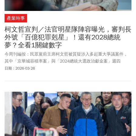
產業時事
柯文哲宣判／法官明星隊陣容曝光，審判長
外號「百億犯罪剋星」！還有2028總統
夢？全看1關鍵數字
今周刊編按：民眾黨前主席柯文哲被質疑涉入多起重大爭議案件，
其中「京華城容積率案」與「2024總統大選政治獻金案」週四
(3/26)下午14:30一審宣判，外界高度關注。關於柯文哲一審宣判，
日期：2026-03-26
分析可能會出現3種結果：一是判10年以上重罪。根據法律規定，將
不得參選正副總統，等於2028總統夢碎。二是部分有罪（收賄無
罪、圖利有罪）。圖利罪的法定刑期為5年以上；刑法公益侵占罪為
1年以上、7年以下之刑；刑法背信罪為5年以下。若判刑10年以下，
柯文哲就可以參選2028總統大選，國民黨也可能需要在2026年的縣
市長、議員席次上有較大程度的妥協。三則是無罪或僅輕微行政違
失。柯陣營可以更大力抨擊北檢是政治打手，強化被政治迫害的形
象，為民眾黨2026地方大選助選加溫，可能對主要競爭政黨造成威
脅。柯文哲案將由重金庭（重大金融及社會矚目案件）合議庭負責