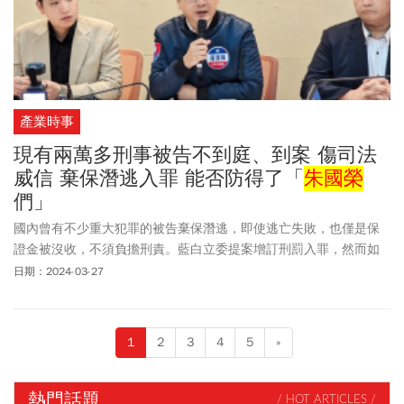
克索大學（Drexel University）進修，目前是精華會計師事務所執業
會計師、民眾黨不分區立委名單內的一員，更曾經被柯文哲指派到
台北市政府有股份的富邦證券擔任獨立董事，也曾是民眾黨中央委
員。端木正之所以能發強硬聲明嗆民眾黨「司法見」，也是源自於
他的專業底氣。根據中華民國仲裁協會的仲裁人名冊資料，端木正
產業時事
不僅曾任職各大會計師事務所，還曾擔任台灣省會計師公會法規委
員會副主委、台北市會計師公會的會計審計委員會執行長。相關人
現有兩萬多刑事被告不到庭、到案 傷司法
士分析「他可說是會計師的會計師」，對於相關法規非常嫻熟，也
威信 棄保潛逃入罪 能否防得了「
朱國榮
才能在特偵組、檢調調查
朱國榮
案之中全身而退。
們」
國內曾有不少重大犯罪的被告棄保潛逃，即使逃亡失敗，也僅是保
證金被沒收，不須負擔刑責。藍白立委提案增訂刑罰入罪，然而如
何有效防逃，又不違反比例原則，成為修法難題。
日期：2024-03-27
1
2
3
4
5
»
熱門話題
/ HOT ARTICLES /