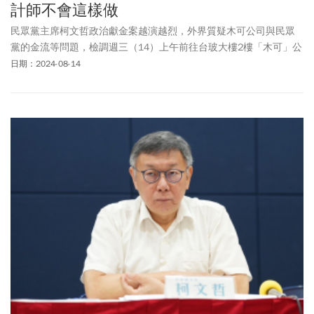
計師不會這樣做
民眾黨主席柯文哲政治獻金案越演越烈，外界質疑木可公司與民眾
黨的金流等問題，檢調週三（14）上午前往台玻大樓2樓「木可」公
司搜索，民眾黨表示，搜索部分不含民眾黨部和柯文哲辦公室，但
日期：2024-08-14
民眾黨主動提交6箱憑證。柯文哲則是向黨員發信致歉，表示自己身
為黨主席責無旁貸，也說時任競選總幹事黃珊珊已主動請辭黨職
（中央委員），李文宗、端木正、黃珊珊3人皆移送中評會議處。黃
珊珊下午前往北檢，遞狀提告端木正，「我們也不相信會計師會為
了一點點的勞務報酬做假帳，但是這的確是事實，不會有正常的會
計師這樣做，但就是發生了」。希望可以提供資料，還原真相。據
了解，檢調除了搜索會計師事務所，另赴其他多處相關地點搜索，
預計將約談端木正等相關人士說明。