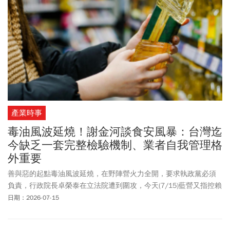
產業時事
毒油風波延燒！謝金河談食安風暴：台灣迄
今缺乏一套完整檢驗機制、業者自我管理格
外重要
善與惡的起點毒油風波延燒，在野陣營火力全開，要求執政黨必須
負責，行政院長卓榮泰在立法院遭到圍攻，今天(7/15)藍營又指控賴
清德總統和福壽實業董事長洪堯昆關係良好。綠營則攤出政治獻
日期：2026-07-15
金，收錢的人都是藍營民代。