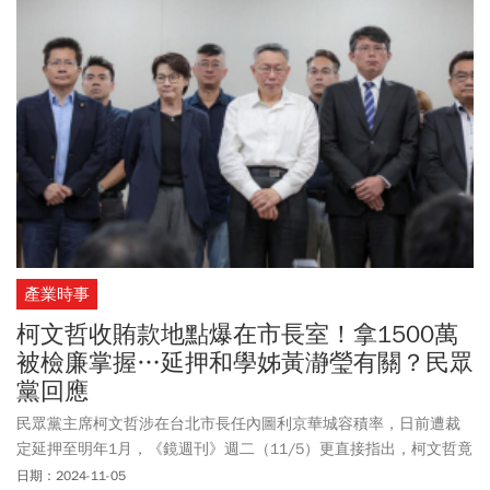
錄。
產業時事
柯文哲收賄款地點爆在市長室！拿1500萬
被檢廉掌握…延押和學姊黃瀞瑩有關？民眾
黨回應
民眾黨主席柯文哲涉在台北市長任內圖利京華城容積率，日前遭裁
定延押至明年1月，《鏡週刊》週二（11/5）更直接指出，柯文哲竟
然膽大包天，在市長室內收受1500萬元現金賄款，其他收賄地點還
日期：2024-11-05