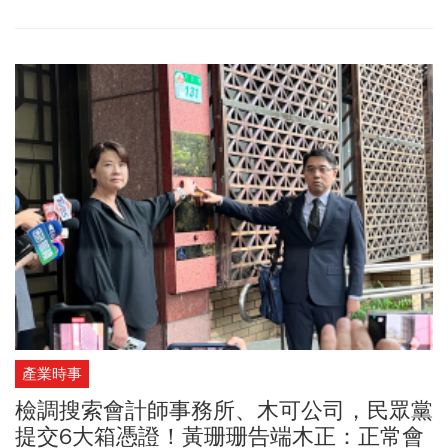
包括京華城動土典禮和工地，而柯文哲延押的關鍵之一，竟然跟民
眾黨及台北市議員「學姐」黃瀞瑩有關。黃瀞瑩在網路節目意外洩
露柯拒絕出庭緣由及相關案情，讓法官認為柯有能力與特定人隔空
串證，因此裁定延押對於相關爆料，民眾黨則是緊咬偵查不公開，
未回應相關案情。民眾黨立法院黨團總召黃國昌5日回應，法務部次
長都承認，鏡週刊跑到檢察官辦公室是不允許的行為，他們說要檢
討，到今天還是不知道要怎麼辦。民眾黨立法院黨團主任陳智菡
說，報導將洩密責任推給受害一方，這種邪惡做法難以認同。熟悉
政治案件的律師黃帝穎分析，據週刊報導，柯文哲至少有兩次收賄
犯行，在法律上難逃最重無期徒刑的違背職務收賄罪。
產業時事
檢調搜索會計師事務所、木可公司，民眾黨
提交6大箱憑證！黃珊珊告端木正：正常會