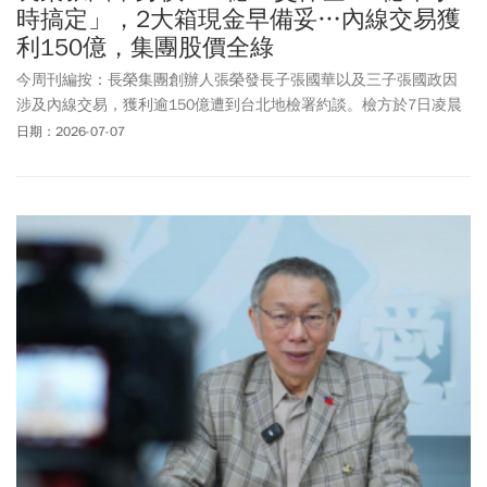
時搞定」，2大箱現金早備妥…內線交易獲
利150億，集團股價全綠
今周刊編按：長榮集團創辦人張榮發長子張國華以及三子張國政因
涉及內線交易，獲利逾150億遭到台北地檢署約談。檢方於7日凌晨
諭知1.2億元天價交保，並限制其住居及出境、出海，實施科技監
日期：2026-07-07
控。而張國華親友老早就準備好現金，1.2億的交保金僅約半小時就
籌足辦保，創下近年的司法紀錄。受到此消息影響，長榮集團包括
長榮海運(2603)週二(7/7)開盤後一度跌至187元，跌幅約3%~4%。
長榮航太(2645)跌幅4.41%最高，而長榮航空(2618)跌幅0.57%、中
再保(2851)跌幅0.51%，榮運(2607)平盤。