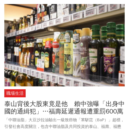
職場生活
泰山背後大股東竟是他 賴中強曝「出身中
國的通緝犯」…福壽延遲通報遭重罰600萬
「中聯油脂」大豆沙拉油驗出一級致癌物「苯駢芘（BaP）」超標，
引發社會高度關注，包含中聯油脂及共同投資的泰山、福壽、福懋