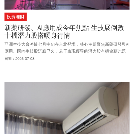
投資理財
新藥研發、AI應用成今年焦點 生技展倒數
十檔潛力股搭暖身行情
亞洲生技大會將於七月中旬在台北登場，核心主題聚焦新藥研發與AI
應用。國內生技股沉寂已久，若干表現優異的潛力股有機會藉此題
材重獲市場目光。
日期：2026-07-08