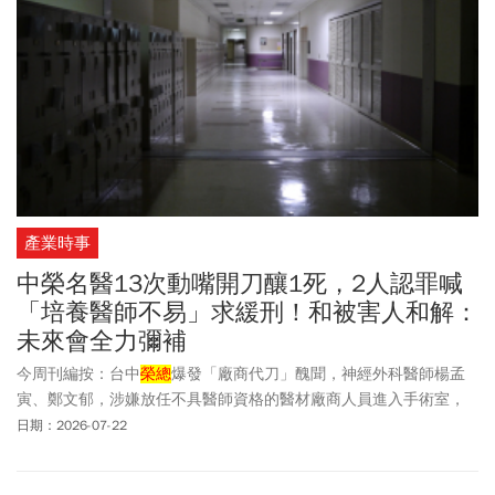
產業時事
中榮名醫13次動嘴開刀釀1死，2人認罪喊
「培養醫師不易」求緩刑！和被害人和解：
未來會全力彌補
今周刊編按：台中
榮總
爆發「廠商代刀」醜聞，神經外科醫師楊孟
寅、鄭文郁，涉嫌放任不具醫師資格的醫材廠商人員進入手術室，
執行醫療行為，其中有5人術後病況惡化，1人於年初過世。台中地
日期：2026-07-22
院週二(7/21)開準備程序庭，5名被告全數認罪，楊、鄭2名醫師均
盼法官宣告緩刑。檢方調查，楊孟寅、鄭文郁自2023年起，貪圖勞