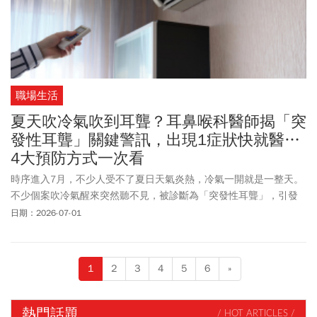
職場生活
夏天吹冷氣吹到耳聾？耳鼻喉科醫師揭「突
發性耳聾」關鍵警訊，出現1症狀快就醫…
4大預防方式一次看
時序進入7月，不少人受不了夏日天氣炎熱，冷氣一開就是一整天。
不少個案吹冷氣醒來突然聽不見，被診斷為「突發性耳聾」，引發
外界擔憂，難道冷氣真的會吹到耳聾？對此，耳鼻喉科醫師王曜解
日期：2026-07-01
釋，所謂「吹冷氣吹到耳聾」，其實冷氣本身不是元兇，而是「溫
差」與「循環」出了問題。他分享4招護耳方式，提醒民眾在享受涼
爽之餘，也別忽略聽力健康。
1
2
3
4
5
6
»
熱門話題
/ HOT ARTICLES /