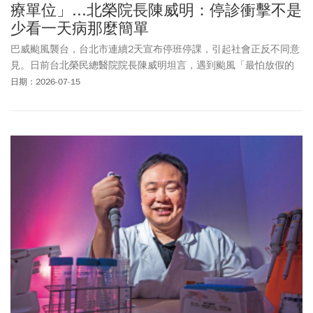
療單位」...北榮院長陳威明：停診衝擊不是
少看一天病那麼簡單
巴威颱風襲台，台北市連續2天宣布停班停課，引起社會正反不同意
見。日前台北榮民總醫院院長陳威明坦言，遇到颱風「最怕放假的
是醫療單位」，因為颱風假對醫療院所造成極大的困難，相關言論
日期：2026-07-15
引發討論。15日陳威明再度發出千字公開信，他說一個颱風假對醫
院的影響相當大，原因在於醫院每天的醫療服務幾乎都是滿載運
作，北榮每日門診約1萬人次，還有抽血、電腦斷層、內視鏡等大量
醫療服務。然而，真正的挑戰卻在颱風過後，延期的門診、檢查與
手術都必須重新安排，絕非少看1天病那麼簡單。