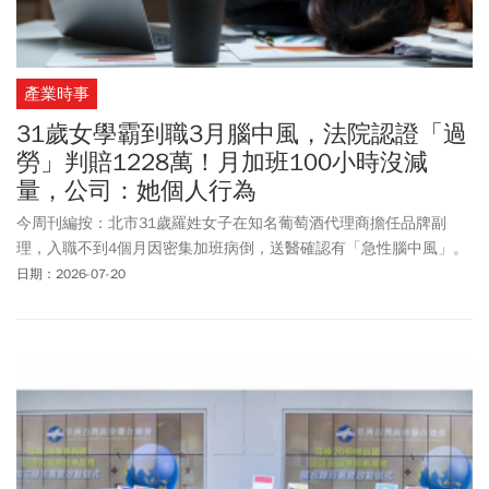
產業時事
31歲女學霸到職3月腦中風，法院認證「過
勞」判賠1228萬！月加班100小時沒減
量，公司：她個人行為
今周刊編按：北市31歲羅姓女子在知名葡萄酒代理商擔任品牌副
理，入職不到4個月因密集加班病倒，送醫確認有「急性腦中風」。
並有失語、認知及肢體障礙等狀況，她為此向公司求償1344萬3514
日期：2026-07-20
元。羅女是國立中央大學學士、國立臺北藝術大學碩士，曾到波蘭
研修，專精英文、西班牙文、波蘭文等外語，2019年3月到知名葡萄
酒代理商任職，工作內容有品牌行銷、銷售規劃、外語口譯及管
理，月薪5萬5000元。酒商指出，她就職短短4個月，工作量與其他
同等職務人員無異，從未反應有工時過長、負荷過重情形，相關加
班行為是個人行為，酒商曾透過同事請羅休息，但羅執意不聽、自
身也有過失。據媒體綜合報導，法院調查後指出，羅女實際投入工
作時間不能僅以正式加班申請紀錄計算，包含：活動場地布置、事