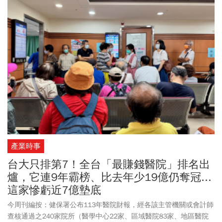
產業時事
台大只排第7！全台「最賺錢醫院」排名出
爐，它連9年霸榜、比去年少19億仍奪冠...
這家慘虧近7億墊底
今周刊編按：健保署公布113年醫院財報，經各該主管機關或會計師
查核通過之240家院所（醫學中心22家、區域醫院83家、地區醫院