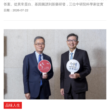
答案。從異常蛋白、基因圖譜到新藥研發，三位中研院科學家從實
驗室到轉譯，一步步尋找改變病人命運的可能。
日期：2026-07-22
品味人生