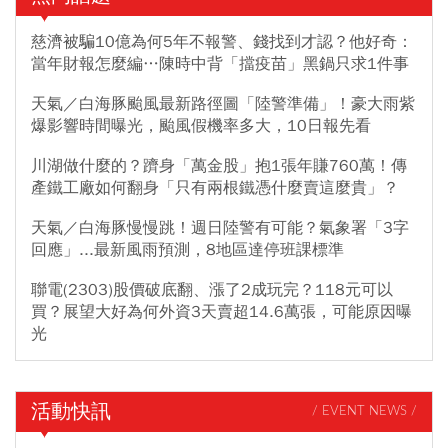
慈濟被騙10億為何5年不報警、錢找到才認？他好奇：
當年財報怎麼編…陳時中背「擋疫苗」黑鍋只求1件事
天氣／白海豚颱風最新路徑圖「陸警準備」！豪大雨紫
爆影響時間曝光，颱風假機率多大，10日報先看
川湖做什麼的？躋身「萬金股」抱1張年賺760萬！傳
產鐵工廠如何翻身「只有兩根鐵憑什麼賣這麼貴」？
天氣／白海豚慢慢跳！週日陸警有可能？氣象署「3字
回應」...最新風雨預測，8地區達停班課標準
聯電(2303)股價破底翻、漲了2成玩完？118元可以
買？展望大好為何外資3天賣超14.6萬張，可能原因曝
光
活動快訊
/ EVENT NEWS /