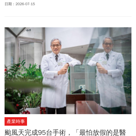
130家、基層診所3家及2家醫事檢驗所），以整體結餘（整體餘絀）
日期：2026-07-15
來看，林口長庚醫院年賺新台幣37.26億元、連9年蟬聯最賺錢醫
院，但跟前一年（112年）56.31億元相比仍少了近20億元。若單純
由醫務收入來看，則是中國醫藥大學附設醫院的醫務利益結餘17.80
億元，連續11年排名第一。虧損前十大機構部分，高雄岡山醫院年
虧損6.76億元，成為2024年虧損最多的醫院。對此，台灣醫務管理
學會理事長、新光醫院副院長洪子仁分析，從財報可看出台灣醫療
體系正面臨結構性問題。洪子仁指出，目前不少醫院必須依靠停車
場、餐飲等業外收入補貼醫療本業，形成「副業養醫療」的經營模
式，但這並非長久之計。以林口長庚醫院為例，雖然連續9年拿下整
體結餘第1名，但2024年37.26億元結餘中，真正來自醫療本業的醫
務利益僅4.44億元，其餘超過32億元主要來自非醫務收入，例如企
業股利。一旦股利減少，醫院財務表現就會明顯受到影響。
產業時事
颱風天完成95台手術，「最怕放假的是醫