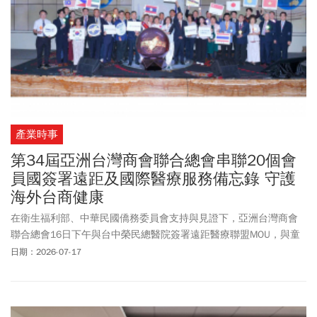
後整理、主管透過LINE交辦事項，假日被要求參與的相關課程，都
應納入實際工作時數。法官認定，羅女發病前一個月確實累積97小
時加班，且6月籌辦酒展期間，經常工作至晚上10點甚至凌晨才下
班。公司卻未幫她減少工作量，判公司賠償1228萬餘元，全案仍可
上訴。
產業時事
第34屆亞洲台灣商會聯合總會串聯20個會
員國簽署遠距及國際醫療服務備忘錄 守護
海外台商健康
在衛生福利部、中華民國僑務委員會支持與見證下，亞洲台灣商會
聯合總會16日下午與台中榮民總醫院簽署遠距醫療聯盟MOU，與童
綜合醫院簽署「Formosa SOS服務」MOU，亞總20個會員國台商會
日期：2026-07-17
員均可獲得線上遠距、緊急救援與轉送台灣醫院的溫暖守護。