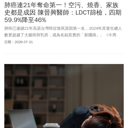
肺癌連21年奪命第一！空污、燒香、家族
史都是成因 陳晉興醫師：LDCT篩檢，四期
59.9%降至46%
肺癌已連續21年高居台灣癌症致死原因第一名，2024年其發生總人
數更超越了大腸癌與乳癌，成為名副其實的「新國病」。《今周
刊》發行人梁永煌指出，台灣每年有超過兩萬人罹患肺癌，2023年
日期：2026-07-21
死亡人數更達10,495人。