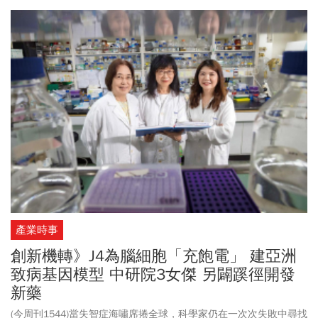
務便利、鞏固與醫材廠商合作關係。讓陳姓、林姓等3名廠商人員進
入手術室「代刀」，違法替13名患者執行部分手術，並由醫師掛
名、廠商執行核心醫療行為，再以「公關費」名義來回饋醫師，形
成私下分利模式。楊、鄭兩名醫師與律師除了坦承犯罪之外，希望
法官給予緩刑宣告。主張培養醫師不易，知道錯誤，未來會盡力彌
補，楊已與全部被害人達成和解，而鄭女尚未與一名被害人達成和
解，後續盡全力去達成和解。法官詢問檢察官與告訴人、律師、健
保署等多方意見後，全案改採簡式程序審理，預計9月中旬宣判。
產業時事
創新機轉》J4為腦細胞「充飽電」 建亞洲
致病基因模型 中研院3女傑 另闢蹊徑開發
新藥
(今周刊1544)當失智症海嘯席捲全球，科學家仍在一次次失敗中尋找