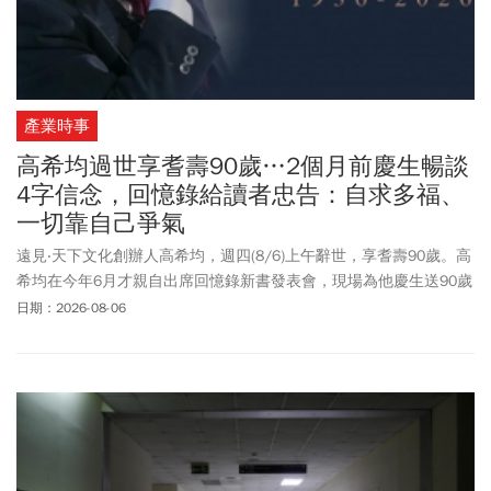
產業時事
高希均過世享耆壽90歲…2個月前慶生暢談
4字信念，回憶錄給讀者忠告：自求多福、
一切靠自己爭氣
遠見‧天下文化創辦人高希均，週四(8/6)上午辭世，享耆壽90歲。高
希均在今年6月才親自出席回憶錄新書發表會，現場為他慶生送90歲
生日蛋糕，更寫著核心信念「和平幸福」4個字。當天高希均回顧一
日期：2026-08-06
生分享，自己從童年經歷戰亂流離、到台灣及美國創業及讀書，成
就學術與出版事業，靠的就是核心信念「和平幸福」。遠見向北
榮
總
院長陳威明率領的醫療團隊表達謝意，關於治喪事宜，遠見天下
文化指出，遵照高教授遺願一切從簡，不設靈堂、不辦公祭，懇辭
花籃輓聯，遠見・天下文化事業群將另行舉辦追思會，緬懷其一生
貢獻與風範。