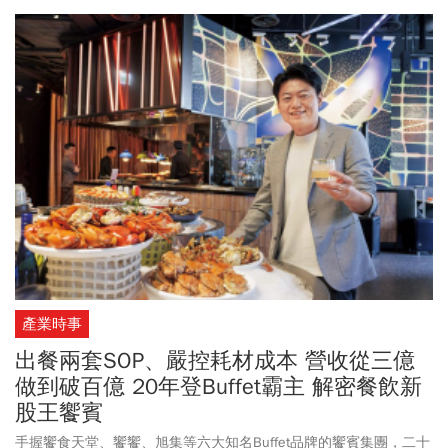
說：「如果保師傅沒有提早退休，米其林的頭銜就是他的」。王瑞
瑤在社群上特別感謝姚舜出現，美食圈也對「高手間的惺惺相惜」
傳為佳話。
產業時事
出餐兩套SOP、嚴控耗材成本 營收從三億
做到破百億 20年登Buffet霸主 解密餐飲新
股王饗賓
手握饗食天堂、饗饗、旭集等六大知名Buffet品牌的饗賓集團，二十