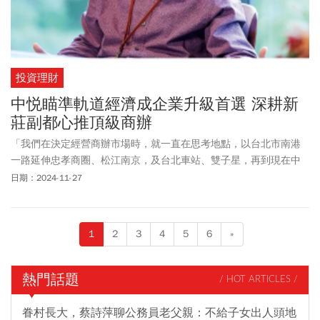
投資理財
中悦瞄準軌道經濟成企業升級首選 深耕新
莊副都心推頂級商辦
「我們在決定經營商辦市場時，就一直在思考地點，以台北市南港
一路延伸忠孝商圈、松江南京，及台北車站、雙子星，再到現在中
悦落腳的的新莊副都心，因其有機場捷運沿線，是大台北國門特區
日期：2024-11-27
第一站，我們決定在此落地深耕。」中悦建設機構總經理陳再河表
示。
1
2
3
4
5
6
»
熱門話題
/ HOT ARTICLES /
眷村長大，蔡詩萍聊公務員老父親：不給子女出人頭地