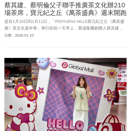
蔡其建、蔡明倫父子聯手推廣茶文化辦210
場茶席，寶元紀之丘《萬茶盛典》週末開跑
趕在1月10日到1月11日，「POUYUENJI HILLS寶元紀之丘《萬茶盛
典》茶文化嘉年華」舉行的前一天早上，寶成集團創辦人蔡其建，
戴著印有家鄉廟宇「鹿港天后宮」字樣的宮廟帽、漾起微笑，一派
日期：2026-01-10
悠閒地在記者會前獨自「遊園」。