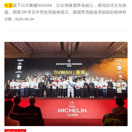
欣葉
旗下日式餐廳NAGOMI，以女將陳麗華為核心，展現款待文化精
髓，開業3年單店年營收突破兩億元。陳麗華憑她追求細節的精神和
永不衰退的熱情，成就台灣餐飲獨特女將價值。
日期：2025-09-24