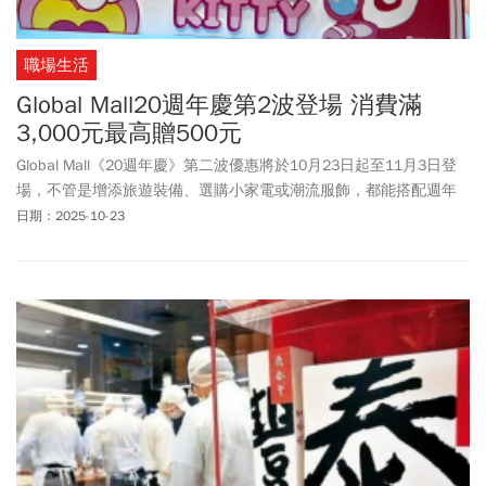
職場生活
Global Mall20週年慶第2波登場 消費滿
3,000元最高贈500元
Global Mall《20週年慶》第二波優惠將於10月23日起至11月3日登
場，不管是增添旅遊裝備、選購小家電或潮流服飾，都能搭配週年
慶回饋更加划算，全台8店力推「週年慶購物攻略」精選輕巧機能服
日期：2025-10-23
飾、入冬彩妝保養品、暖冬小家電及冬季寢具等20大商品折扣下殺6
折起，Global Mall新北中和、桃園A8、A19及屏東市搭GMpay首綁
Global Mall聯名卡享消費滿3,000元最高贈500元電子商品禮券，而
板橋車站、南港車站、林口A9、新左營車站則為消費滿2,000元最高
贈400元電子商品禮券，另Global Mall新北中和店再推指定業種消費
滿萬贈500元電子商品禮券，大省荷包更有感。