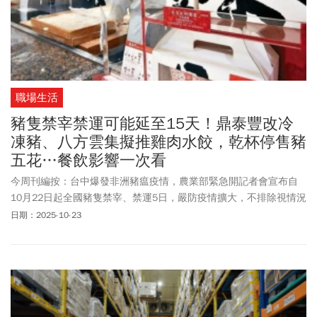
職場生活
豬隻禁宰禁運可能延至15天！鼎泰豐改冷
凍豬、八方雲集擬推雞肉水餃，乾杯停售豬
五花…餐飲影響一次看
今周刊編按：台中爆發非洲豬瘟疫情，農業部緊急開記者會宣布自
10月22日起全國豬隻禁宰、禁運5日，嚴防疫情擴大，不排除視情況
延長。農業部長陳駿季指出，非洲豬瘟病毒潛伏期長達15天，未來
日期：2025-10-23
會以5天為一個周期進行觀察。若15天內疫情與疫調結果沒問題，管
制時間不排除提前或延後。受非洲豬瘟禁宰豬隻影響，各餐飲集
團、小吃也紛紛發出聲明及營運狀況。包含榮獲必比登推薦的「雙
月食品社」停售滷肉飯，黃記魯肉飯、阿璋肉圓、阿泉爌肉飯、南
豐魯肉飯都將暫停營業數日。