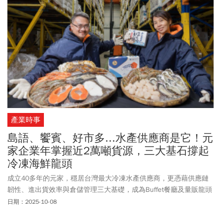
產業時事
島語、饗賓、好市多...水產供應商是它！元
家企業年掌握近2萬噸貨源，三大基石撐起
冷凍海鮮龍頭
成立40多年的元家，穩居台灣最大冷凍水產供應商，更憑藉供應鏈
韌性、進出貨效率與倉儲管理三大基礎，成為Buffet餐廳及量販龍頭
的首選夥伴。
日期：2025-10-08