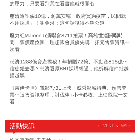
的壓力，只要看到我在看書他就很開心
慈濟遭詐騙10億，蔣萬安稱「政府買夠疫苗，民間就
不用採購」！謝金河：這句話說得不夠公道
魔力紅Maroon 5演唱會8/11搶票！高雄世運開唱時
間、票價座位圖、理想國會員優先購、拓元售票資訊一
次看
慈濟1288億資產揭秘！年捐贈72億、不動產815億…
信徒錢去哪？慈濟還原BNT採購經過，他拆解信件批越
描越黑
《吉伊卡哇》電影7/31上映！威秀影城特典、預售套
票…販售資訊整理，討伐棒+小卡必收、上映戲院一文
看
活動快訊
/ EVENT NEWS /