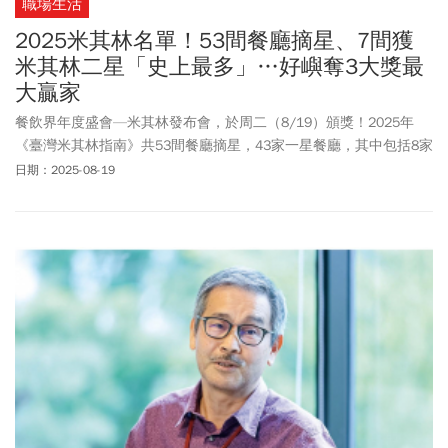
職場生活
2025米其林名單！53間餐廳摘星、7間獲
米其林二星「史上最多」…好嶼奪3大獎最
大贏家
餐飲界年度盛會—米其林發布會，於周二（8/19）頒獎！2025年
《臺灣米其林指南》共53間餐廳摘星，43家一星餐廳，其中包括8家
新入選的一星餐廳。今年有3家餐廳獲得米其林3星，其中，頤宮連
日期：2025-08-19
續8年獲獎，相當不容易。態芮Taïrroir及JL Studio連續2年獲得肯
定。7家餐廳榮獲米其林2星，其中，彧割烹、盈科、A、渥達尼斯磨
坊為今年晉升，以及logy、牡丹、侯布雄。今年最大贏家是好嶼
（Hosu），一口氣榮獲3個獎項，包括米其林一星、米其林綠星，以
及服務大獎：陳玉錡。2024年8月開業的「心宴」，營業才一年就獲
得米其林一星及年度開業大獎。今年是台南納入評選城市第4年，連
續4年都沒有任何一間餐廳摘星。今年新納入評選的新北、新竹縣市
也沒摘星。