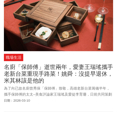
米其林遺珠之憾，千呼萬喚，今年終於獲獎。晶華軒主廚鄔海明表
示，他來台灣10年，感謝台灣和台灣人的包容和支持，讓香港來的
粵菜主廚可以實現米其林夢想。有餐廳新進榜，但也有落榜者，台
北「巴黎廳1930X高山英紀」和台中的「鹽之華」未能蟬聯一星。
職場生活
名廚「保師傅」逝世兩年，愛妻王瑞瑤攜手
老新台菜重現手路菜！姚舜：沒提早退休，
米其林該是他的
為了向已故名廚曾秀保「保師傅」致敬，高雄老新台菜籌備半年，
攜手保師傅的太太–美食評論家王瑞瑤及愛徒李育珊，日前共同策劃
一場「曾秀保大師 一味永傳回味饗宴」，重現保師傅經典手路菜。
日期：2026-03-10
現場36桌宴席，國內餐飲界大咖雲集，在晚宴正式舉辦前幾天的記
者會上，同樣是資深媒體人、美食評論家姚舜也特別當場支持，並