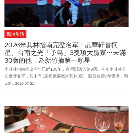
職場生活
2026米其林指南完整名單！晶華軒首摘
星、台南之光「予島」3獎項大贏家…未滿
30歲的他，為新竹摘第一顆星
米其林指南推出今年已經100年，台灣則邁入第9屆。今年米其林公
布獲獎名單，其中有3家餐廳榮獲米其林3星，頤宮連續9年獲獎，態
芮Taïrroir及JL Studio連續3年獲肯定。有9家餐廳榮獲米其林2星，其
日期：2026-07-21
中，NOBUO為今年晉升，Mizue為首度獲獎的餐廳，一新進就獲二
星，實屬不易。有49家餐廳獲米其林一星，其中9家為新進餐廳。今
年最大贏家是予島，不但是台南首間榮獲米其林一星，更一口氣榮
獲3個獎項，包括米其林一星、米其林綠星，以及年度開業大獎。還
不滿30歲的「鮨安」創辦人許劉安，獲得「年輕主廚大獎」並首度
晉升為一星。他是土生土長的新竹人，為新竹摘下第一顆米其林。
今年最大的亮點還包括首次摘下一星的晶華軒。晶華軒被老饕視為