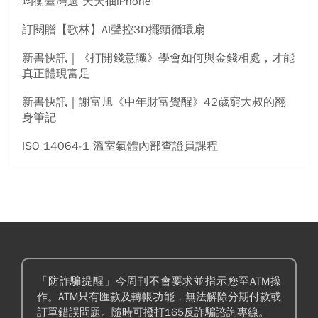
均衡臺灣週 天天抽iPhone
訂閱贈【歌林】AI聲控3D擺頭循環扇
新書快訊｜《打開錢意識》學會如何與金錢相處，才能
真正體現富足
新書快訊｜謝富旭《中年財富覺醒》42歲窮大叔的翻
身筆記
ISO 14064-1 溫室氣體內部查證員課程
「防詐騙提醒」今周刊不會要求並指示您至ATM操
作。ATM只有匯款及轉帳功能，無法解除分期付款或
訂單錯誤問題。隨時可撥打165反詐騙諮詢專線。