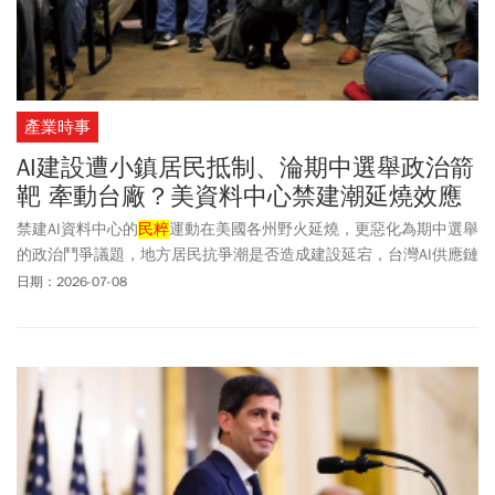
產業時事
AI建設遭小鎮居民抵制、淪期中選舉政治箭
靶 牽動台廠？美資料中心禁建潮延燒效應
禁建AI資料中心的
民粹
運動在美國各州野火延燒，更惡化為期中選舉
的政治鬥爭議題，地方居民抗爭潮是否造成建設延宕，台灣AI供應鏈
與投資人應該高度關注。
日期：2026-07-08