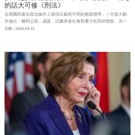
的話大可修《刑法》
近期國民黨在政治操作上展現出截然不同的兩套標準，一方面大動
作拋出「鞭刑公投」議題，試圖承接社會對重大犯罪的憤怒，另一
方面，卻在攸關國家安全的立法院國防軍購專案報告中集體缺席，
日期：2026-04-21
引發外界對其「喊監督卻不作為」的強烈質疑。