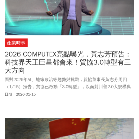
產業時事
2026 COMPUTEX亮點曝光，黃志芳預告：
科技界天王巨星都會來！貿協3.0轉型有三
大方向
面對2026年AI、地緣政治等趨勢與挑戰，貿協董事長黃志芳周四
（1/15）預告，貿協已啟動「3.0轉型」，以面對川普2.0大規模典
範轉移時代。黃志芳說明，「貿協3.0」轉型三大方向，包括要成為
日期：2026-01-15
「全球戰略情報與供應鏈韌性協調中心」、「情報、資本、貿易三
位一體的戰略執行機構」以及「經貿決策智庫、數位生態系統營運
者、風險管理引導者」。黃志芳也預告，2026年台北國際電腦展
（COMPUTEX）將盛況可期。他說，今年將首度單獨設置「AI
ROBOTICS（智慧機器人）」專區，也同樣會有大家熟悉的多位科技
界巨星、CEO，出席參與論壇與主題演講。