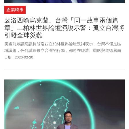
產業時事
裴洛西喻烏克蘭、台灣「同一故事兩個篇
章」...柏林世界論壇演說示警：孤立台灣將
引發全球災難
美國前眾議院議長裴洛西在柏林世界論壇致詞表示，台灣不僅是區
域議題，任何試圖孤立台灣的行動，都將在經濟、戰略與道德層面
引發「全球性災難」，呼籲民主國家採取行動，共同嚇阻威權擴
日期：2026-02-20
張。