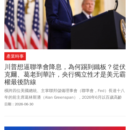
產業時事
川普想逼聯準會降息，為何踢到鐵板？從伏
克爾、葛老到華許，央行獨立性才是美元霸
權最後防線
橫跨四位美國總統、主掌聯邦儲備理事會（聯準會，Fed）長達十八
年的前主席葛林斯潘（Alan Greenspan），2026年6月以百歲高齡
辭世。這位「葛老」以及其前任的伏克爾（Paul Volcker），其最大
日期：2026-06-30
的遺產就是美國中央銀行獨立性：即使是位高權重的美國總統，也
不能左右貨幣政策方向。而美國中央銀行體系決策獨立性所建立的
公信力，正是美元作為全球主要儲備貨幣的制度基石。