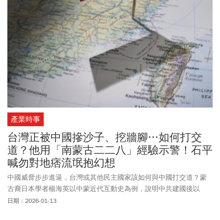
產業時事
台灣正被中國摻沙子、挖牆腳…如何打交
道？他用「南蒙古二二八」經驗示警！石平
喊勿對地痞流氓抱幻想
中國威脅步步進逼，台灣或其他民主國家該如何與中國打交道？蒙
古裔日本學者楊海英以中蒙近代互動史為例，說明中共建國後以
「摻沙子、挖牆腳」策略併吞南蒙古（內蒙古），到1960年代，境
日期：2026-01-13
內僅150萬蒙古人，漢人卻有1300萬人，也因此失去原被允諾的自