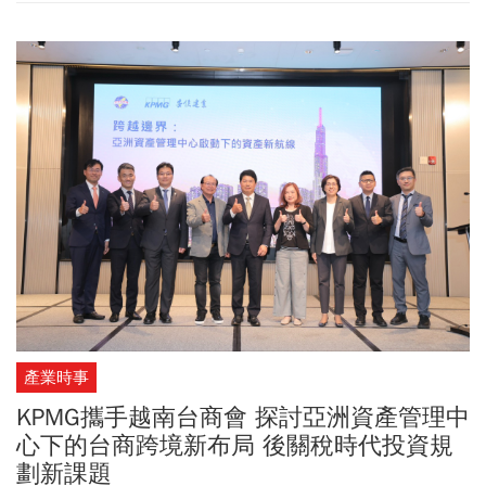
治權。楊海英示警，台灣也正處於被中國「摻沙子、挖牆腳」狀
態，中國在做的，就是放他們的人如第五縱隊進來（摻沙子），待
時機成熟就開始為中共說話、「挖牆腳」，例如不讓總預算通過
等。至於該如何應對中共滲透？美國哈德遜研究所中國中心主任余
茂春提出「強、斷、識、選、守」五字訣：強，具備嚇阻實力；
斷，去風險而非脫鉤；識，識別中共政治戰，別把滲透當交流；
選，選擇性接觸；守，把民主守好。最後，華裔日本參議員石平示
警台灣人「不要對中國抱希望」，要認識其是「地痞流氓國家」。
他以「香港經驗」為例，直言有台灣人仍幻想，被中國統一後還有
一國兩制、維持現有生活方式，「這是不可能的」。
產業時事
KPMG攜手越南台商會 探討亞洲資產管理中
心下的台商跨境新布局 後關稅時代投資規
劃新課題