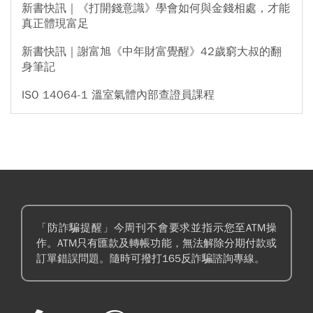
新書快訊｜《打開錢意識》學會如何與金錢相處，才能
真正體現富足
新書快訊｜謝富旭《中年財富覺醒》42歲窮大叔的翻
身筆記
ISO 14064-1 溫室氣體內部查證員課程
「防詐騙提醒」今周刊不會要求並指示您至ATM操
作。ATM只有匯款及轉帳功能，無法解除分期付款或
訂單錯誤問題。隨時可撥打165反詐騙諮詢專線。