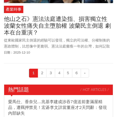
產業時事
他山之石》憲法法庭遭染指、損害獨立性
波蘭女性痛失自主墮胎權 波蘭民主倒退 劇
本在台重演？
從東歐國家民主倒退的經驗可以發現，獨立的司法權、分權制衡的
憲政體制，比想像中更脆弱。憲法法庭癱瘓一年的台灣，如何記取
其他國家的慘痛教訓、建起防火牆，避免憲政繼續失控？
日期：2025-12-10
1
2
3
4
5
6
»
熱門話題
/ HOT ARTICLES /
愛馬仕、香奈兒...兆基李建成涉吞7億送前妻滿屋精
品，遭羈押禁見！宏碁李文詳當董座才2天閃辭：發現
內部缺失