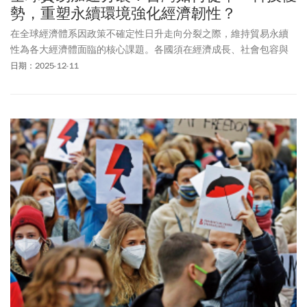
勢，重塑永續環境強化經濟韌性？
在全球經濟體系因政策不確定性日升走向分裂之際，維持貿易永續
性為各大經濟體面臨的核心課題。各國須在經濟成長、社會包容與
環境保護間權衡，在供應鏈效率與國家戰略自主間取捨，在短期成
日期：2025-12-11
長與長期社會凝聚力間利益分配，在控制氣候變遷的承諾與維持經
濟發展及國家主權間平衡。作為高度依賴外貿的台灣，如何在經濟
隨貿易規模擴大之下持續成長，確保各階層的公平分配又不至於扼
殺新創動力，成為重大的課題。