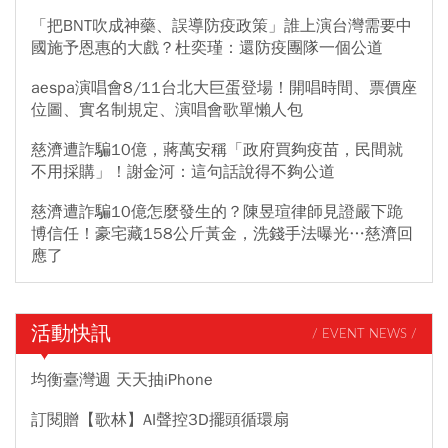
「把BNT吹成神藥、誤導防疫政策」誰上演台灣需要中
國施予恩惠的大戲？杜奕瑾：還防疫團隊一個公道
aespa演唱會8/11台北大巨蛋登場！開唱時間、票價座
位圖、實名制規定、演唱會歌單懶人包
慈濟遭詐騙10億，蔣萬安稱「政府買夠疫苗，民間就
不用採購」！謝金河：這句話說得不夠公道
慈濟遭詐騙10億怎麼發生的？陳昱瑄律師見證嚴下跪
博信任！豪宅藏158公斤黃金，洗錢手法曝光…慈濟回
應了
活動快訊
/ EVENT NEWS /
均衡臺灣週 天天抽iPhone
訂閱贈【歌林】AI聲控3D擺頭循環扇