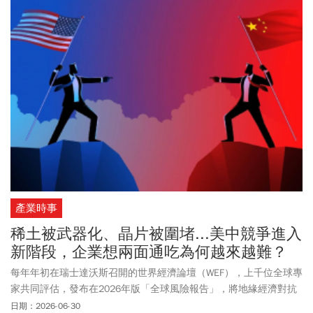
產業時事
稀土被武器化、晶片被圍堵...美中競爭進入
新階段，企業想兩面通吃為何越來越難？
每年年初在瑞士達沃斯召開的世界經濟論壇（WEF），上千位全球專
家共同評估，發布在2026年版「全球風險報告」，將地緣經濟對抗
列為全球首要單一風險，較前一年躍升八位，超越國際武裝衝突、
日期：2026-06-30