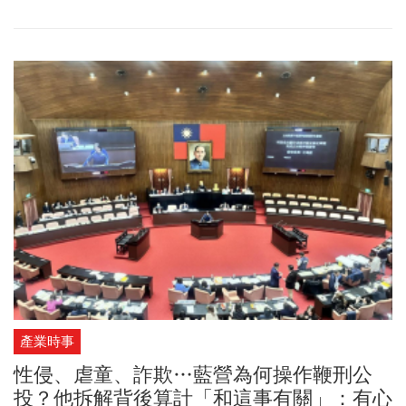
極端氣候事件及社會極化，在所有33項受評風險中升幅為最大。半
年後回首來看，確伴隨其他因素，地緣經濟風險儼然已為國際企業
難以迴避的議題。
產業時事
性侵、虐童、詐欺…藍營為何操作鞭刑公
投？他拆解背後算計「和這事有關」：有心