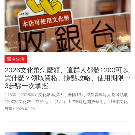
職場生活
2026文化幣怎麼領、這群人都發1200可以
買什麼？領取資格、賺點攻略、使用期限…
3步驟一次掌握
115年（2026年）文化幣再擴大，全國13到22歲青年每人都可領取
1200點文化幣，並於元旦（1/1）上午8時起開放領用。115年文化
幣領取資格、文化幣怎麼領、文化幣APP遊戲化怎麼玩、加碼賺點有
日期：2026-02-26
哪些攻略，今周刊一文整理給您。另外，即日起至3月31日，文化部
加碼「青春早安場」，中午12點前看國片，消費350點可多拿100點
歐趴金，搭配原有回饋機制，單次最高可回饋200點，還不限次數，