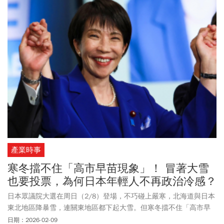
寒假看國片更划算！
產業時事
寒冬擋不住「高市早苗現象」！ 冒著大雪
也要投票，為何日本年輕人不再政治冷感？
日本眾議院大選在周日（2/8）登場，不巧碰上嚴寒，北海道與日本
東北地區降暴雪，連關東地區都下起大雪。但寒冬擋不住「高市早
苗現象」，原本政治冷漠的日本青年，紛紛頂著風雪，出門投票。
日期：2026-02-09