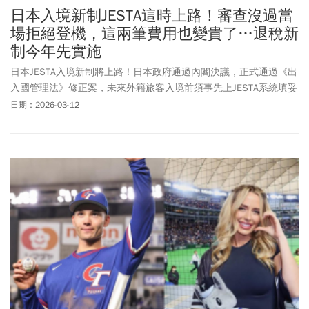
日本入境新制JESTA這時上路！審查沒過當
場拒絕登機，這兩筆費用也變貴了…退稅新
制今年先實施
日本JESTA入境新制將上路！日本政府通過內閣決議，正式通過《出
入國管理法》修正案，未來外籍旅客入境前須事先上JESTA系統填妥
個人資料，以供日方審查，若審查未過，則無法登機或登船入境日
日期：2026-03-12
本。除此之外，外籍人士的居留證及永住權申請費也將進行調漲，
最快2026年4月就會實施！