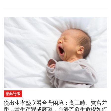
日本首相高市早苗的政治豪賭，解散眾院，提前大選，最終帶領自
民黨獲得前所未有的勝利。讓執政黨從朝小野大的執政困境，扭轉
為豪取三分之一以上席次的完全執政。「鎖定年輕選民，保衛日本
國民。」成了高市早苗勝選的關鍵，也讓自民黨得以擺脫「消費
稅」的枷鎖，更取得未來修憲改革門票。
產業時事
從出生率墊底看台灣困境：高工時、貧富差
距...當生存變成奢望，台海若發生危機如何