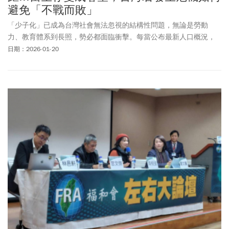
避免「不戰而敗」
「少子化」已成為台灣社會無法忽視的結構性問題，無論是勞動
力、教育體系到長照，勢必都面臨衝擊。每當公布最新人口概況，
國內PTT論壇總會掀起熱議，顯見民眾對台灣少子化問題的擔憂。然
日期：2026-01-20
而，現在就連國外論壇Reddit也針對「台灣生育率全球最低」現況廣
泛討論。