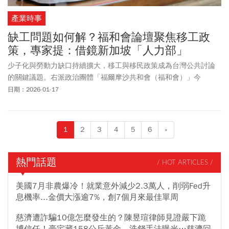
產業時事
缺工問題如何解？福和會論壇聚焦移工政
策，專家提：借鏡新加坡「人力部」
少子化與勞動力缺口持續擴大，移工與移民政策成為台灣公共討論
的關鍵議題。右派政治團體「福爾摩沙共和會（福和會）」今
（17）日舉辦「左右大論壇」系列第三場，聚焦「移工與移民」，
日期：2026-01-17
邀集法律、政黨及產業界代表，嘗試從左右派政治框架切入，探討
台灣的移工及移民政策問題。
1
2
3
4
5
6
»
熱門話題
/ HOT ARTICLES /
美國7月非農爆冷！就業意外減少2.3萬人，削弱Fed升
息機率...金價大漲逾7%，創7個月來最佳單周
慈濟遭詐騙10億怎麼發生的？陳昱瑄律師見證嚴下跪