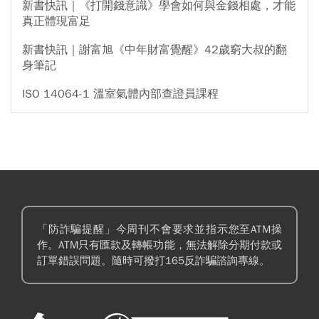
新書快訊｜《打開錢意識》學會如何與金錢相處，才能
真正體現富足
新書快訊｜謝富旭《中年財富覺醒》42歲窮大叔的翻
身筆記
ISO 14064-1 溫室氣體內部查證員課程
「防詐騙提醒」今周刊不會要求並指示您至ATM操
作。ATM只有匯款及轉帳功能，無法解除分期付款或
訂單錯誤問題。隨時可撥打165反詐騙諮詢專線。