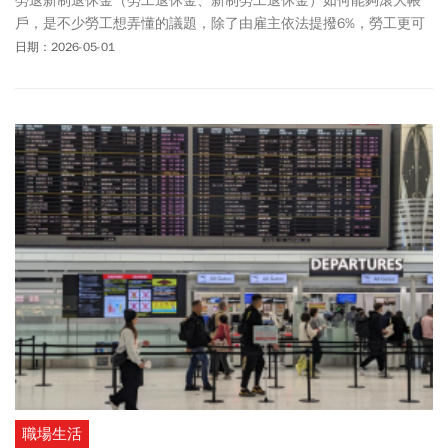
勞退新制退休金（勞工退休金、新制勞工退休金）如何能夠滾大帳
戶，是不少勞工想弄懂的議題，除了由雇主依法提撥6%，勞工更可
自提最高6%勞退新制帳戶，只要年滿60歲、提繳年資滿15年以上，
日期：2026-05-01
就可選擇請領月退休金或一次退休金，而提繳年資不到15年的，就
只能一次領出。新制勞工退休金選擇勞退自提，能夠累積退休儲
蓄，甚至有人自提18年，勞退新制帳戶累到500萬元一次領回！而在
5月所得稅報稅時，勞退自提部分，還能享有節稅效益！勞動部表
示，勞工如在114年有自願提繳退休金，今年申報114年度綜合所得
稅時，扣繳憑單薪資總額可扣除114年已自願提繳勞工退休金金額。
職場生活