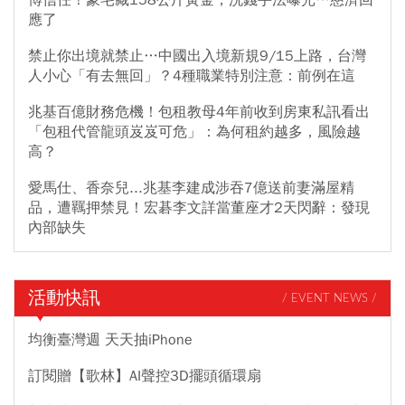
博信任！豪宅藏158公斤黃金，洗錢手法曝光…慈濟回
應了
禁止你出境就禁止…中國出入境新規9/15上路，台灣
人小心「有去無回」？4種職業特別注意：前例在這
兆基百億財務危機！包租教母4年前收到房東私訊看出
「包租代管龍頭岌岌可危」：為何租約越多，風險越
高？
愛馬仕、香奈兒...兆基李建成涉吞7億送前妻滿屋精
品，遭羈押禁見！宏碁李文詳當董座才2天閃辭：發現
內部缺失
活動快訊
/ EVENT NEWS /
均衡臺灣週 天天抽iPhone
訂閱贈【歌林】AI聲控3D擺頭循環扇