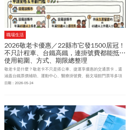
職場生活
2026敬老卡優惠／22縣市它發1500居冠！
不只計程車、台鐵高鐵，連掛號費都能抵…
使用範圍、方式、期限總整理
敬老卡是什麼？敬老卡不只是搭公車、捷運享優惠的交通票卡，還
涵蓋台鐵票價補助、運動中心、醫療掛號費、藝文場館門票等多項
福利。2026年全台各縣市敬老卡福利全面升級，福利額度與用途再
日期：2026-05-24
提升。以台東縣為例，每月發放高達 1500點（1點1元）居全台之
冠；而台北、新北、台中、彰化等縣市則擴大用途，不只搭計程
車、台鐵有補助，連診所掛號費也能折抵。《今周刊》整理2026年
各縣市敬老卡、六都敬老卡福利，以及申請資格和如何申請，帶您
一次看懂敬老卡福利。