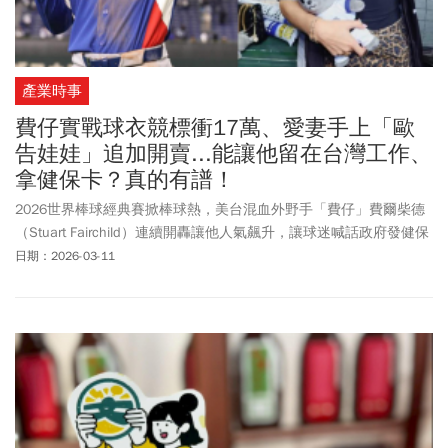
產業時事
費仔實戰球衣競標衝17萬、愛妻手上「歐
告娃娃」追加開賣...能讓他留在台灣工作、
拿健保卡？真的有譜！
2026世界棒球經典賽掀棒球熱，美台混血外野手「費仔」費爾柴德
（Stuart Fairchild）連續開轟讓他人氣飆升，讓球迷喊話政府發健保
卡、就業金卡。對此，國發會副主委高仙桂表示，台灣就業金卡設
日期：2026-03-11
有運動領域，已進行相關研議，將主動和費柴德接洽、協助申請。
此外，費仔老婆漢娜（Hanna Fairchild）也成最強帶貨王，她社群
PO出多張隨身攜帶中華隊應援吉祥物「歐告娃娃」，近期也意外爆
紅、開賣即秒殺。中華職棒聯盟CPBL因此宣布限量追加，想買歐告
娃娃與鑰匙圈，可要留意預購開賣時間、購買方式、售價與出貨時
間。