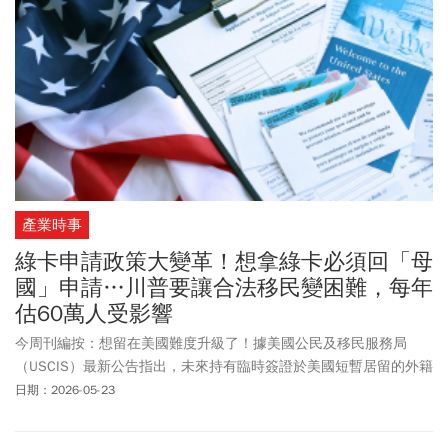
產業時事
綠卡申請政策大變革！想拿綠卡必須回「母
國」申請…川普要讓合法移民變困難，每年
估60萬人受影響
今周刊編按：想留在美國難度升級了！據美國公民及移民服務局
（USCIS）最新公告指出，未來持有臨時簽證於美國短暫居留的外籍
人士，若想申請綠卡，需先返回原籍國申請，僅特殊狀況可例外。
日期：2026-05-23
此項政策一出，預計將衝擊每年約60萬名的申請者。