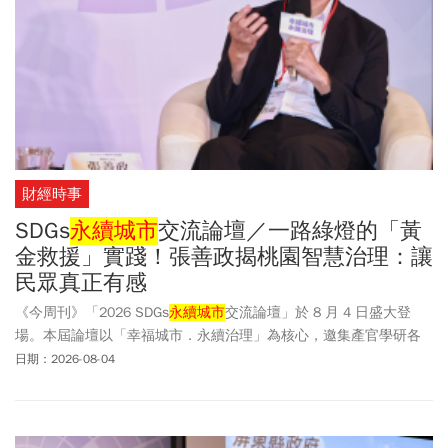
財經時事
SDGs
永續城市
交流論壇／一路綠燈的「黃
金救援」實踐！張善政揭桃園智慧治理：讓
民眾真正有感
《今周刊》「2026 SDGs
永續城市
交流論壇」於 8 月 4 日盛大登
場。本屆論壇以「幸福城市．永續治理」為核心，邀集產官學研各
界代表齊聚一堂。在備受矚目的「
永續城市
首長圓桌論壇」中，桃
日期：2026-08-04
園市長張善政分享桃園如何透過跨局處的組織變革、智慧交通的拯
救生命實踐，以及極具前瞻性的AI算力園區布局，為臺灣打造兼具
「科技影響力」與「永續韌性」的城市治理新標竿。