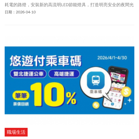
耗電的路燈，安裝新的高流明LED節能燈具，打造明亮安全的夜間光
環境，並大幅降低能源消耗與碳排放，一盞盞路燈正點亮台中的永
日期：2026-04-10
續之路。Taichung,s streets are getting brighter! The city is replacing
outdated, energy-intensive streetlights with high-lumen LED fixtures
to improve nighttime safety and visibility. The program also
significantly reduces energy use and carbon emissions, supporting
Taichung,s broader push toward sustainability with each light
contributing to a more livable, low-carbon city.
職場生活