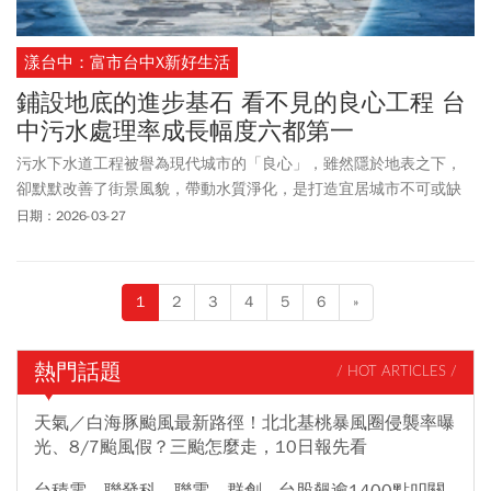
漾台中：富市台中X新好生活
鋪設地底的進步基石 看不見的良心工程 台
中污水處理率成長幅度六都第一
污水下水道工程被譽為現代城市的「良心」，雖然隱於地表之下，
卻默默改善了街景風貌，帶動水質淨化，是打造宜居城市不可或缺
的一環。近年來，台中市政府致力於這項艱鉅的隱形工程，透過
日期：2026-03-27
「污水用戶接管倍增計畫」，在不被看見的地方深耕，讓清新的空
氣與乾淨的河川，成為市民觸手可及的日常。Sewer infrastructure is
often described as the hidden backbone of a modern city. Buried
1
2
3
4
5
6
»
underground, it quietly improves the urban environment and water
quality, forming an essential foundation for a livable city. In recent
years, the Taichung City Government has devoted sustained effort
熱門話題
/ HOT ARTICLES /
to this demanding yet largely invisible work. Through its Household
Sewer Connection Expansion Program, the city has continued
天氣／白海豚颱風最新路徑！北北基桃暴風圈侵襲率曝
strengthening underground infrastructure so that cleaner rivers and
光、8/7颱風假？三颱怎麼走，10日報先看
fresher air become part of daily life for residents.
台積電、聯發科、聯電、群創...台股飆逾1400點叩關