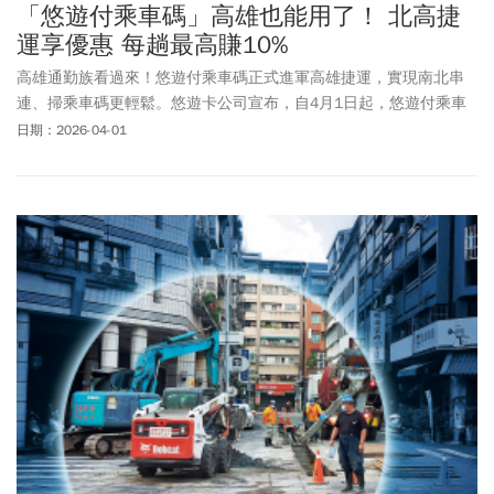
「悠遊付乘車碼」高雄也能用了！ 北高捷
運享優惠 每趟最高賺10%
高雄通勤族看過來！悠遊付乘車碼正式進軍高雄捷運，實現南北串
連、掃乘車碼更輕鬆。悠遊卡公司宣布，自4月1日起，悠遊付乘車
碼於高雄捷運正式上線，民眾只需開啟手機悠遊付Easy Wallet APP
日期：2026-04-01
中的「乘車碼」，不論使用iPhone或Android，掃描QR Code即可輕
鬆搭乘。為歡慶悠遊付乘車碼於高雄捷運上線，悠遊卡公司特地推
出優惠活動，自4月1日至4月30日止，使用悠遊付乘車碼搭乘高雄捷
運、雙北捷運或公車，筆筆最高可享10%回饋金，常搭乘高捷的民
眾，千萬別錯過！