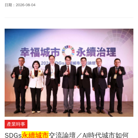
壇以「幸福城市．永續治理」為核心主題，邀集中央部會官員、地
日期：2026-08-04
方縣市首長以及各局處治理團隊齊聚一堂，共同探討在氣候變遷、
數位轉型與高齡化挑戰下，臺灣城市發展的新方向與永續解方。
產業時事
SDGs
永續城市
交流論壇／AI時代城市如何