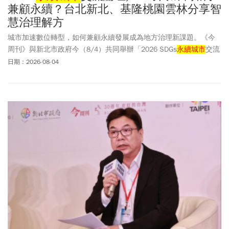
兼顧永續？台北新北、基隆桃園雲林分享智
慧治理解方
城市加速數位轉型，如何兼顧永續發展成為地方治理新課題。《今
周刊》與新北市政府今（8/4）共同舉辦「2026 SDGs
永續城市
交流
論壇」，邀請台北、新北、基隆、桃園、雲林等縣市代表，分享智
日期：2026-08-04
慧治理、市政韌性與永續發展策略，探討地方政府如何以科技創新
回應城市未來挑戰。