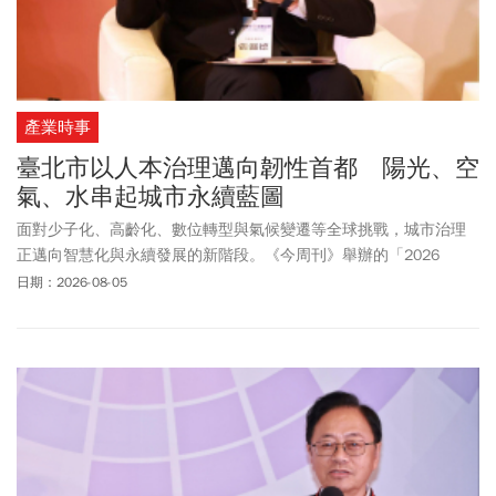
產業時事
臺北市以人本治理邁向韌性首都 陽光、空
氣、水串起城市永續藍圖
面對少子化、高齡化、數位轉型與氣候變遷等全球挑戰，城市治理
正邁向智慧化與永續發展的新階段。《今周刊》舉辦的「2026
SDGs
永續城市
交流論壇」，邀集全臺地方首長共同分享城市治理經
日期：2026-08-05
驗，探討如何透過科技創新、跨域合作與人本思維，打造兼具韌性
與宜居的
永續城市
。臺北市今年甫獲得「城市界諾貝爾獎」之稱的
李光耀世界城市獎特別獎，副市長張溫德也以「智慧治理 × 城市韌
性：建構具人本關懷的永續生活環境」為題，分享臺北市推動永續
治理的實踐成果。