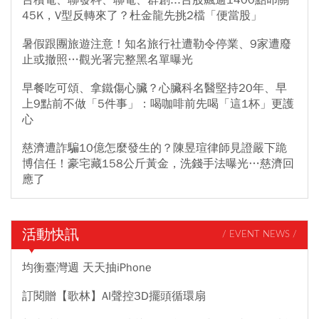
45K，V型反轉來了？杜金龍先挑2檔「便當股」
暑假跟團旅遊注意！知名旅行社遭勒令停業、9家遭廢
止或撤照…觀光署完整黑名單曝光
早餐吃可頌、拿鐵傷心臟？心臟科名醫堅持20年、早
上9點前不做「5件事」：喝咖啡前先喝「這1杯」更護
心
慈濟遭詐騙10億怎麼發生的？陳昱瑄律師見證嚴下跪
博信任！豪宅藏158公斤黃金，洗錢手法曝光…慈濟回
應了
活動快訊
/ EVENT NEWS /
均衡臺灣週 天天抽iPhone
訂閱贈【歌林】AI聲控3D擺頭循環扇