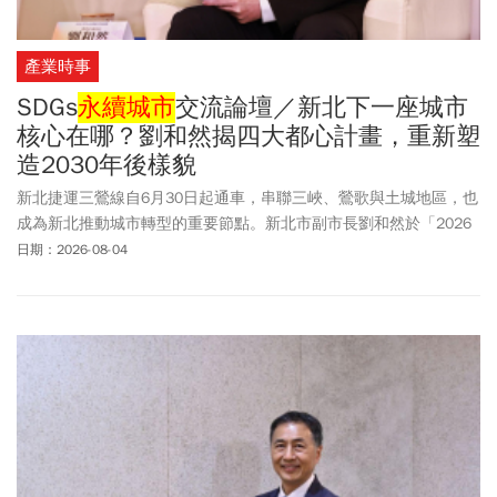
產業時事
SDGs
永續城市
交流論壇／新北下一座城市
核心在哪？劉和然揭四大都心計畫，重新塑
造2030年後樣貌
新北捷運三鶯線自6月30日起通車，串聯三峽、鶯歌與土城地區，也
成為新北推動城市轉型的重要節點。新北市副市長劉和然於「2026
SDGs
永續城市
交流論壇」表示，隨著捷運路網持續擴張，新北將從
日期：2026-08-04
過去「三環六線」逐步邁向「四環八線」，串聯台北、桃園等北部
城市生活圈。除了交通建設，新北也將透過新板特區、三重第二行
政中心、新莊塭仔圳都市開發，以及新北大巨蛋等四大核心發展計
畫，重新塑造2030年後城市樣貌。