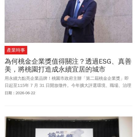
產業時事
為何桃金企業獎值得關注？透過ESG、真善
美，將桃園打造成永續宜居的城市
用永續力點亮企業品牌！桃園市政府主辦「第二屆桃金企業獎」即
日起至115年 7 月 31 日開放徵件。今年擴大評選環境、職場、治理
等六大核心面向，獲獎企業享有跨局處獎勵與多元媒體專題報導，
日期：2026-06-22
大幅提升品牌影響力。歡迎桃園在地企業踴躍報名，讓卓越實力被
世界看見。