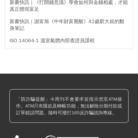
新書快訊｜《打開錢意識》學會如何與金錢相處，才能
真正體現富足
新書快訊｜謝富旭《中年財富覺醒》42歲窮大叔的翻
身筆記
ISO 14064-1 溫室氣體內部查證員課程
「防詐騙提醒」今周刊不會要求並指示您至ATM操
作。ATM只有匯款及轉帳功能，無法解除分期付款或
訂單錯誤問題。隨時可撥打165反詐騙諮詢專線。