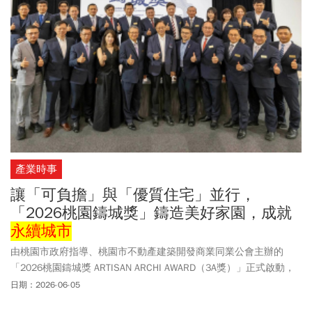
產業時事
讓「可負擔」與「優質住宅」並行，
「2026桃園鑄城獎」鑄造美好家園，成就
永續城市
由桃園市政府指導、桃園市不動產建築開發商業同業公會主辦的
「2026桃園鑄城獎 ARTISAN ARCHI AWARD（3A獎）」正式啟動，
宣告桃園首個以「城市發展、居住品質、永續建築」為核心的建築
日期：2026-06-05
評選制度正式展開。此一獎項將透過專業、公正且具前瞻性的評選