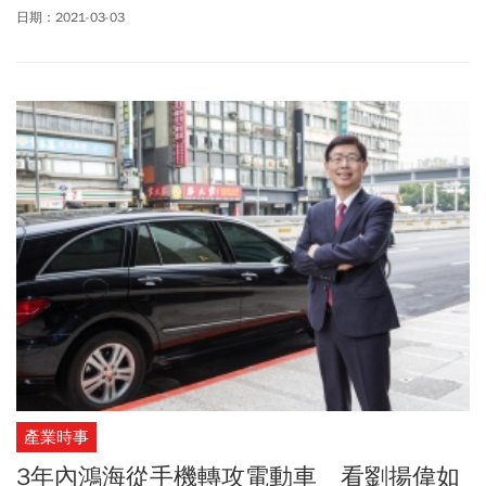
催起油門。除了MIH會員突破八百大關，眼看一路往「千」邁進，在
日期：2021-03-03
合作的車廠方面，更一路拿下拜騰、
法拉第未來
（Faraday
Future）、Fisker等來自美中不同的新創車廠合作，速度之快令外界
刮目相看。
產業時事
3年內鴻海從手機轉攻電動車 看劉揚偉如