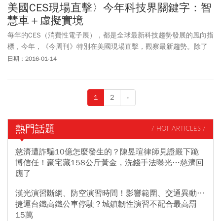
美國CES現場直擊〉今年科技界關鍵字：智
慧車＋虛擬實境
每年的CES（消費性電子展），都是全球最新科技趨勢發展的風向指
標，今年，《今周刊》特別在美國現場直擊，觀察最新趨勢。除了
智慧車延續去年熱度，持續成為展場上最受矚目焦點；新崛起的
日期：2016-01-14
VR（虛擬實境），一樣展現出超高人氣，預期兩者都將是未來幾
年，不能錯過的關鍵科技趨勢。
1
2
»
熱門話題
/ HOT ARTICLES /
慈濟遭詐騙10億怎麼發生的？陳昱瑄律師見證嚴下跪
博信任！豪宅藏158公斤黃金，洗錢手法曝光…慈濟回
應了
漢光演習斷網、防空演習時間！影響範圍、交通異動…
捷運台鐵高鐵公車停駛？城鎮韌性演習不配合最高罰
15萬