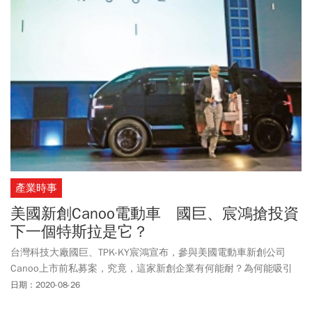
產業時事
美國新創Canoo電動車 國巨、宸鴻搶投資
下一個特斯拉是它？
台灣科技大廠國巨、TPK-KY宸鴻宣布，參與美國電動車新創公司
Canoo上市前私募案，究竟，這家新創企業有何能耐？為何能吸引
台灣供應鏈爭相投資？
日期：2020-08-26