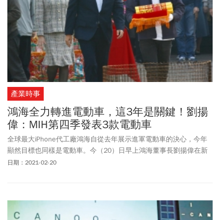
產業時事
鴻海全力轉進電動車，這3年是關鍵！劉揚
偉：MIH第四季發表3款電動車
全球最大iPhone代工廠鴻海自從去年展示進軍電動車的決心，今年
顯然目標也同樣是電動車。今（20）日早上鴻海董事長劉揚偉在新
春開工團拜後接受媒體採訪時就指出， 「今年對集團來講，電動車
日期：2021-02-20
是非常重要的一個新產品線。」