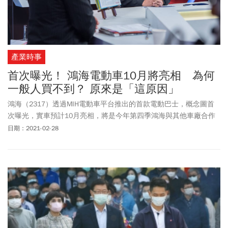
產業時事
首次曝光！ 鴻海電動車10月將亮相 為何
一般人買不到？ 原來是「這原因」
鴻海（2317）透過MIH電動車平台推出的首款電動巴士，概念圖首
次曝光，實車預計10月亮相，將是今年第四季鴻海與其他車廠合作
的多款電動車之一。鴻海希望流著自家血液的電動巴士，能從國內
日期：2021-02-28
公車市場耕耘壯大，未來放眼國際市場。董事長劉揚偉也強調，
2025年前是台灣衝刺電動車市場的關鍵期，因為多家國際電動車廠
商都準備在2024年推出重要車款，若沒有把握這個機會，「台灣只
能繼續幫別人打工」。