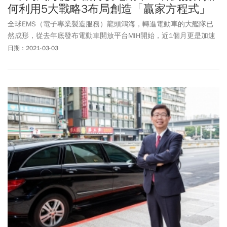
何利用5大戰略3布局創造「贏家方程式」
全球EMS（電子專業製造服務）龍頭鴻海，轉進電動車的大艦隊已
然成形，從去年底發布電動車開放平台MIH開始，近1個月更是加速
催起油門。除了MIH會員突破八百大關，眼看一路往「千」邁進，在
日期：2021-03-03
合作的車廠方面，更一路拿下拜騰、
法拉第未來
（Faraday
Future）、Fisker等來自美中不同的新創車廠合作，速度之快令外界
刮目相看。