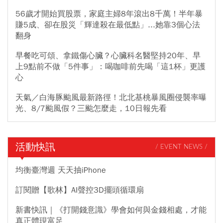
56歲才開始買股票，家庭主婦8年滾出8千萬！半年暴
賺5成、卻在股災「輝達殺在最低點」...她靠3個心法
翻身
早餐吃可頌、拿鐵傷心臟？心臟科名醫堅持20年、早
上9點前不做「5件事」：喝咖啡前先喝「這1杯」更護
心
天氣／白海豚颱風最新路徑！北北基桃暴風圈侵襲率曝
光、8/7颱風假？三颱怎麼走，10日報先看
活動快訊
/ EVENT NEWS /
均衡臺灣週 天天抽iPhone
訂閱贈【歌林】AI聲控3D擺頭循環扇
新書快訊｜《打開錢意識》學會如何與金錢相處，才能
真正體現富足