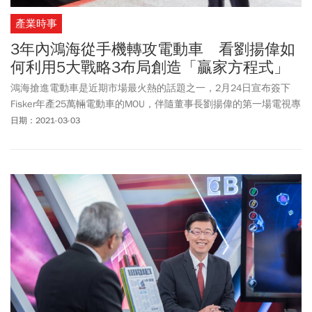
產業時事
3年內鴻海從手機轉攻電動車 看劉揚偉如
何利用5大戰略3布局創造「贏家方程式」
鴻海搶進電動車是近期市場最火熱的話題之一，2月24日宣布簽下
Fisker年產25萬輛電動車的MOU，伴隨董事長劉揚偉的第一場電視專
訪，熱度更加延燒，究竟劉揚偉的電動車大夢，背後的優勢與挑戰
日期：2021-03-03
是什麼？