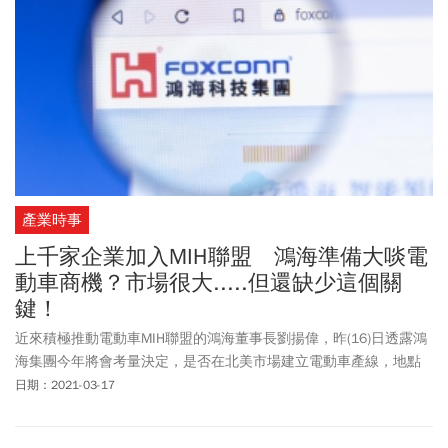
產業時事
上千家企業加入MIH聯盟 鴻海準備大啖電
動車商機？市場很大.....但還缺少這個關
鍵！
近來積極推動電動車MIH聯盟的鴻海董事長劉揚偉，昨(16)日透露鴻
海集團今年將會考量決定，是否在北美市場建立電動車產線，地點
可能是在美國威斯康辛州或是墨西哥。他強調，由於鴻海在威州和
日期：2021-03-17
墨西哥都已設有廠區，在那裡生產電動車，不用等待基礎建設且有
縮短時間的效益。