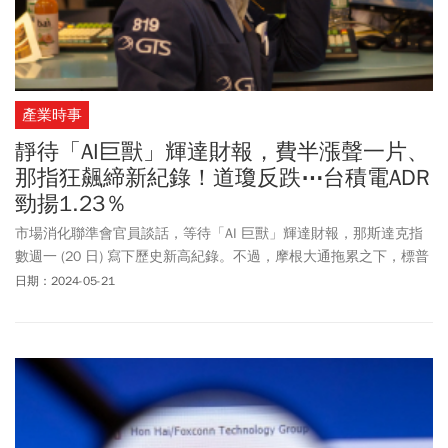
產業時事
靜待「AI巨獸」輝達財報，費半漲聲一片、
那指狂飆締新紀錄！道瓊反跌⋯台積電ADR
勁揚1.23％
市場消化聯準會官員談話，等待「AI 巨獸」輝達財報，那斯達克指
數週一 (20 日) 寫下歷史新高紀錄。不過，摩根大通拖累之下，標普
500 指數收盤近乎持平，道瓊指數較上週五創紀錄的收盤價下跌約
日期：2024-05-21
197 點。聯準會將在週三公布最新貨幣政策會議紀錄，聯準會下一
次政策會議於 6 月 11 日至 12 日召開，市場預計九月份後，美國央
行將啟動降息。