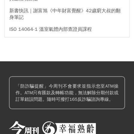
新書快訊｜謝富旭《中年財富覺醒》42歲窮大叔的翻
身筆記
ISO 14064-1 溫室氣體內部查證員課程
「防詐騙提醒」今周刊不會要求並指示您至ATM操
作。ATM只有匯款及轉帳功能，無法解除分期付款或
訂單錯誤問題。隨時可撥打165反詐騙諮詢專線。