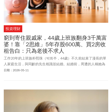
投資理財
窮到寄住親戚家，44歲上班族翻身3千萬富
婆！靠「2思維」5年存股600萬、買2房收
租告白：只為老後不求人
工作20年的上班族朴熙珠（박희주，44歲）不久前結束了漫長的單
人家庭生活，與同齡的先生相識並結婚。結婚前，周遭的人稱她為
「黃金單身族」。事實上，她雖然不樂見這個外號，但是卻很滿意
日期：2026-05-11
黃金這個詞中蘊含的意義，那就是「有錢且踏實的經濟獨立」。