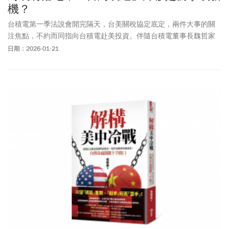
機？
台積電第一季法說會開完隔天，台美關稅協定底定，兩件大事的關
注焦點，不約而同指向台積電赴美投資。伴隨台積電董事長魏哲家
宣布，規畫在美國總計蓋9座廠，究竟會對台灣帶來哪些效應？諸多
日期：2026-01-21
疑慮，一次解答。