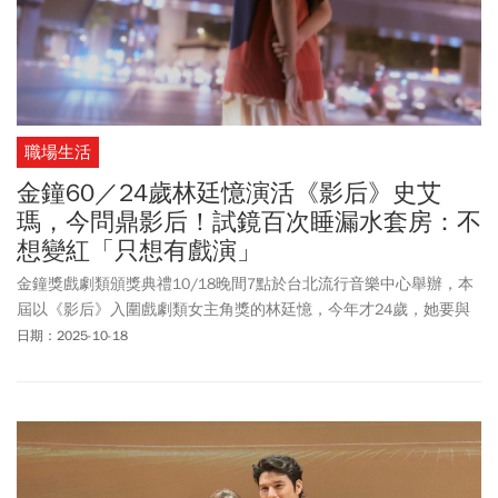
職場生活
金鐘60／24歲林廷憶演活《影后》史艾
瑪，今問鼎影后！試鏡百次睡漏水套房：不
想變紅「只想有戲演」
金鐘獎戲劇類頒獎典禮10/18晚間7點於台北流行音樂中心舉辦，本
屆以《影后》入圍戲劇類女主角獎的林廷憶，今年才24歲，她要與
柯佳嬿、張鈞甯、曾沛慈，以及一起以《影后》入圍的楊謹華、謝
日期：2025-10-18
盈萱，共同角逐「影后」。林廷憶說，在得知自己入圍的那一刻，
真的滿是緊張與驚訝。「能與優秀前輩們同列，非常不可思議！感
謝《影后》劇組與史艾瑪陪我走過這段旅程，也謝謝夥伴們的祝福
與集氣，得不得獎已非重點，能再次相聚回味拍攝時光才是最幸福
的事」。林廷憶本次要與在2024年12月接受今周刊專訪時曾提到，
不斷遭逢挫折的那段時間，她經常懷疑自己：「是不是沒有天