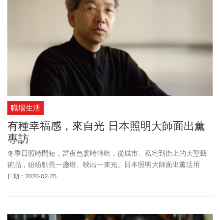
職場生活
有種幸福感，來自光 日本照明大師面出薰
專訪
冬季日照時間短，當夜色霎時轉暗，從城市、私宅到街上的大型藝
術品，紛紛點亮一盞燈、映出一束光。日本照明大師面出薰活用
「光」與「影」，替建築上妝，溫暖的光色不僅指引回家方向，設
日期：2026-02-25
計師巧用光線設計情境、氛圍，也讓生活添一分韻味，更有情調。