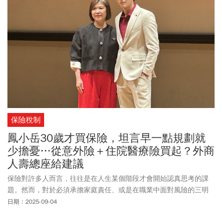
賦」、「為什麼全世界沒有人要幫我？」但林廷憶並沒有被這些低
潮擊垮，「我是自己最大的黑粉，在別人批評我之前，我已想過500
萬次自己演得有多差了。」她說，勇於承認不足，才有跌倒後再站
起來的勇氣。而以《影后》「史艾瑪」初露鋒芒的林廷憶，現在則
是已準備好飛向更寬廣的天空：「不用變影后，也不想變紅，只要
有戲演就好！」想像未來，林廷憶笑著說，只要快樂就會繼續演下
去。以下為今周刊專訪全文。
保險稅制
鳳小岳30歲才買保險，坦言早一點規劃就
少擔憂…從意外險＋住院醫療險買起？外商
人壽總座給建議
保險對許多人而言，往往是在人生某個階段才會開始認真思考的課
題。然而，對於必須承擔家庭責任、或是在職業中面對風險的三明
治族來說，保險規劃的重要性更顯而易見。週三（9/3）保誠人壽公
日期：2025-09-04
布最新一年的代言人為知名演員鳳小岳，他分享了自己的保險經