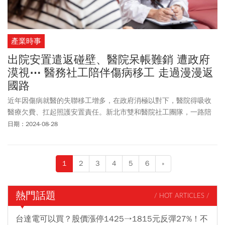
產業時事
出院安置遣返碰壁、醫院呆帳難銷 遭政府
漠視⋯ 醫務社工陪伴傷病移工 走過漫漫返
國路
近年因傷病就醫的失聯移工增多，在政府消極以對下，醫院得吸收
醫療欠費、扛起照護安置責任。新北市雙和醫院社工團隊，一路陪
伴移工走過術後艱難時刻，獲得今年「南山醫務社工獎」肯定。
日期：2024-08-28
1
2
3
4
5
6
»
熱門話題
/ HOT ARTICLES /
台達電可以買？股價漲停1425→1815元反彈27%！不