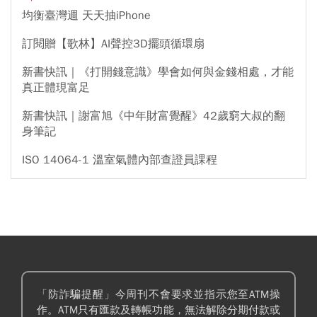
均衡臺灣週 天天抽iPhone
訂閱贈【歌林】AI聲控3D擺頭循環扇
新書快訊｜《打開錢意識》學會如何與金錢相處，才能
真正體現富足
新書快訊｜謝富旭《中年財富覺醒》42歲窮大叔的翻
身筆記
ISO 14064-1 溫室氣體內部查證員課程
「防詐騙提醒」今周刊不會要求並指示您至ATM操
作。ATM只有匯款及轉帳功能，無法解除分期付款或