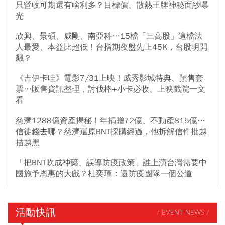
只營收可期還有啥利多？目標價、散熱王牌神秘面紗曝
光
欣興、景碩、威剛、南亞科…15檔「三高股」這檔法
人最愛、本益比超低！台指期夜盤先上45K，台股明開
飆？
《吉伊卡哇》電影7/31上映！威秀影城特典、預售套
票…販售資訊整理，討伐棒+小卡必收、上映戲院一文
看
慈濟1288億資產揭秘！年捐贈72億、不動產815億…
信徒錢去哪？慈濟還原BNT採購經過，他拆解信件批越
描越黑
「把BNT吹成神藥、誤導防疫政策」誰上演台灣需要中
國施予恩惠的大戲？杜奕瑾：還防疫團隊一個公道
活動快訊
/ EVENT NEWS /