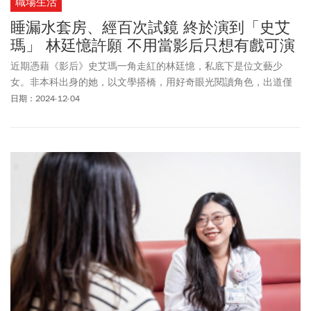
職場生活
睡漏水套房、經百次試鏡 終於演到「史艾
瑪」 林廷憶許願 不用當影后只想有戲可演
近期憑藉《影后》史艾瑪一角走紅的林廷憶，私底下是位文藝少
女。非本科出身的她，以文學搭橋，用好奇眼光閱讀角色，出道僅
四年，便成功蛻變實力派演員。
日期：2024-12-04