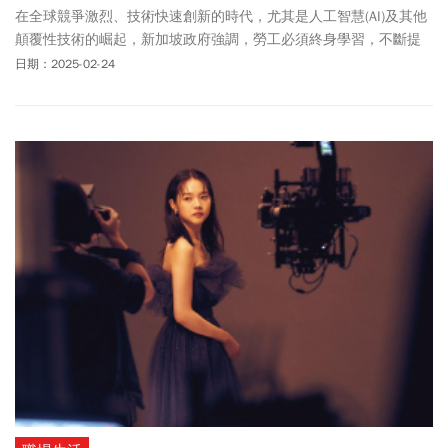
在全球競爭激烈、技術快速創新的時代，尤其是人工智慧(AI)及其他
顛覆性技術的崛起，新加坡政府強調，勞工必須終身學習，不斷提
升技能，以應對職場挑戰、提高生產力與薪資，並推動企業轉型升
日期：2025-02-24
級。在今年的預算案中，新加坡政府進一步加大對人力資本的投
資，擴大全民終身學習機會，推動技能提升與職業轉型，幫助企業
進行勞動力轉型，培養跨國企業領袖，並支持年長者與前受刑人就
業。