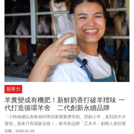
競爭力
羊糞變成有機肥！新鮮奶香打破羊羶味 一
代打造循環羊舍 二代創新永續品牌
「小時候總以為每個同學回家都要擠羊奶、照顧小羊，直到高中才
發現，原來只有我家這樣！」鮮羊奶品牌「乙木羊」創辦人黃怡菁
笑著說起童年回憶。
日期：2026-01-29