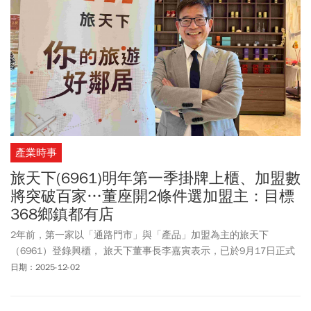
產業時事
旅天下(6961)明年第一季掛牌上櫃、加盟數
將突破百家…董座開2條件選加盟主：目標
368鄉鎮都有店
2年前，第一家以「通路門市」與「產品」加盟為主的旅天下
（6961）登錄興櫃， 旅天下董事長李嘉寅表示，已於9月17日正式
向櫃買中心申請上櫃，過程很順利，已走完所有程序，預計於明年
日期：2025-12-02
第一季正式掛牌。為配合初次上櫃作業，旅天下辦理現金增資 320
萬股，發行價暫定為每股 58 元。其中，提供15%給員工認購，展現