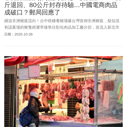
斤退回、80公斤封存待驗...中國電商肉品
成破口？郵局回應了
續追非洲豬瘟流向！台中梧棲養豬場爆台灣首例非洲豬瘟，疑似混
有該案場的豬隻經屠宰後售往彰化肉品加工廠分切，並流入新北市
下游共688公斤，其中468公斤已賣出。新北市長侯友宜週日視訊出
日期：2025-10-26
席非洲豬瘟中央災害應變中心會議時表示，220公斤沒有賣出，其中
140公斤請廠商退回上游彰化分切場，另外80公斤是豬排，已就地封
存，希望中央協助檢驗是否有非洲豬瘟病株。此外，有郵局人員表
示近3個月以來，中國跨境電商包裹數量暴增，其中不乏含有豬肉製
品的食品，引發各界對非洲豬瘟防疫網可能出現破口的擔憂。對
此，中華郵政回應，包裹先經海關X光檢查，有可疑動植物包裹，會
立即通知農業部防檢署檢驗。