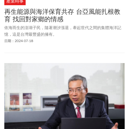
產業時事
再生能源與海洋保育共存 台亞風能扎根教
育 找回對家鄉的情感
依海而生的澎湖子民，隨著潮汐漲退，牽起世代之間的集體海洋記
憶，這是台灣最豐盛的擁有。
日期：2024-07-18