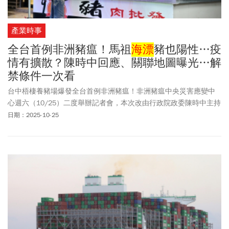
產業時事
全台首例非洲豬瘟！馬祖
海漂
豬也陽性…疫
情有擴散？陳時中回應、關聯地圖曝光…解
禁條件一次看
台中梧棲養豬場爆發全台首例非洲豬瘟！非洲豬瘟中央災害應變中
心週六（10/25）二度舉辦記者會，本次改由行政院政委陳時中主持
會議。針對近日檢出本土非洲豬瘟首例案場，陳時中表示，目前初
日期：2025-10-25
步調查3天，包含移動路線、化製廠與關聯場清查等，目前沒有顯示
外擴跡象，但因有潛伏期仍不可掉以輕心，陳時中及農業部長陳駿
季也同步宣布台灣豬肉及相關產品暫停輸出。至於豬隻的解禁方
案、控管方式，《今周刊》本文帶大家一次瞭解！