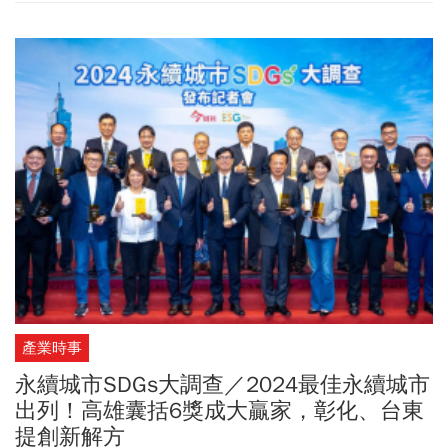
育」等五大策略，透過海洋污染應變整備、稽查管制、環境教育宣
導、淨海聯盟公私協力、海洋廢棄物妥善處理再利用、海洋水質監
測等落實海洋環境保護。
產業時事
永續城市SDGs大調查／2024最佳永續城市
出列！高雄囊括6獎成大贏家，彰化、台東
提創新解方