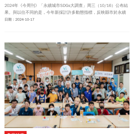
2024年《今周刊》「永續城市SDGs大調查」周三（10/16）公布結
果。與以往不同的是，今年新採計許多動態指標，反映縣市於永續
發展方面的進步幅度。就得獎名單來看，高雄橫掃六個獎項，成為
日期：2024-10-17
最大贏家；台北市、台東縣、新竹縣、金門縣、新竹市也持續在永
續施政方面有亮眼成績。去年經濟力大幅進步的澎湖縣，今年更一
舉奪下非六都經濟力特別傑出獎。此外，首度徵件的「永續創新
獎」讓縣市之間能相互學習，推行永續的努力及創新精神更能被民
眾看見。