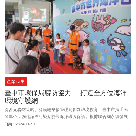
產業時事
臺中市環保局聯防協力— 打造全方位海洋
環境守護網
從多元聯防策略、源頭廢棄物管理到創新環境教育，臺中市攜手民
間單位，強化海洋污染應變與海洋環境保護。根據聯合國永續發展
目標（SDGs）第十四項永續海洋與保育，支持海洋保護刻不容緩，
日期：2024-11-18
臺中市推動「源頭管理、即時清理、去化回收、多元聯防、海洋教