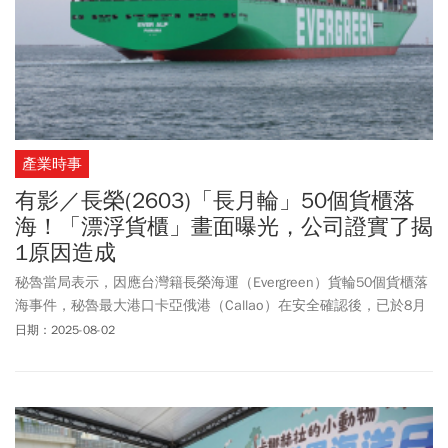
產業時事
有影／長榮(2603)「長月輪」50個貨櫃落
海！「漂浮貨櫃」畫面曝光，公司證實了揭
1原因造成
秘魯當局表示，因應台灣籍長榮海運（Evergreen）貨輪50個貨櫃落
海事件，秘魯最大港口卡亞俄港（Callao）在安全確認後，已於8月
1日（週五）恢復營運。
日期：2025-08-02