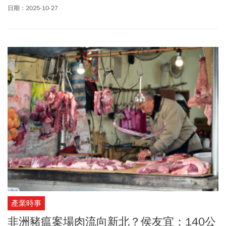
嗎？全球人壽日前舉辦「跨域共創 從多樣性走向永續」論壇，由知
日期：2025-10-27
名廣播主持人吳建恆主持，邀請全球人壽董事長林文惠、
海漂
實驗
室創辦人唐采伶、生態紀錄片導演梁皆得，以及今周刊研發長王之
杰等專家，從藝術創作、生態紀錄到媒體倡議、企業永續，用親身
經歷告訴大眾：守護生物多樣性，就是守護台灣人的未來。
產業時事
非洲豬瘟案場肉流向新北？侯友宜：140公