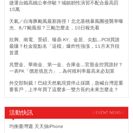
捷運台鐵高鐵公車停駛？城鎮韌性演習不配合最高罰
15萬
天氣／白海豚颱風最新路徑！北北基桃暴風圈侵襲率曝
光、8/7颱風假？三颱怎麼走，10日報先看
欣興、南電、景碩、臻鼎-KY、金居、尖點...PCB買誰
最賺？杜金龍點名「這檔」爆炸性強漲，11月末升段
首選
兆豐金、華南金、第一金、合庫金...官股金控買誰好？
一表PK「價差填息力」，為何殖利率最高未必划算
外交部制裁！巴紐天然氣現貨停止採購，急喊台灣是重
要客戶，上半年買了這麼多…雙方長約未來怎麼走？
活動快訊
/ EVENT NEWS /
均衡臺灣週 天天抽iPhone