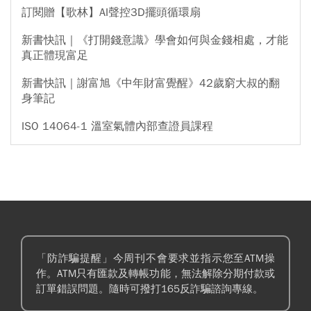
訂閱贈【歌林】AI聲控3D擺頭循環扇
新書快訊｜《打開錢意識》學會如何與金錢相處，才能
真正體現富足
新書快訊｜謝富旭《中年財富覺醒》42歲窮大叔的翻
身筆記
ISO 14064-1 溫室氣體內部查證員課程
「防詐騙提醒」今周刊不會要求並指示您至ATM操
作。ATM只有匯款及轉帳功能，無法解除分期付款或
訂單錯誤問題。隨時可撥打165反詐騙諮詢專線。