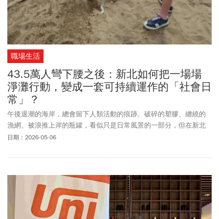
職場生活
43.5萬人彎下腰之後：新北如何把一場場
淨灘行動，變成一套可持續運作的「社會日
常」？
午後退潮的海岸，總會留下人類活動的痕跡。破碎的塑膠、纏繞的
漁網、被浪推上岸的瓶罐，看似只是日常風景的一部分，但在新北
長達145公里的海岸線上，這些碎片，正構成一場長期且複雜的治理
日期：2026-05-06
挑戰。