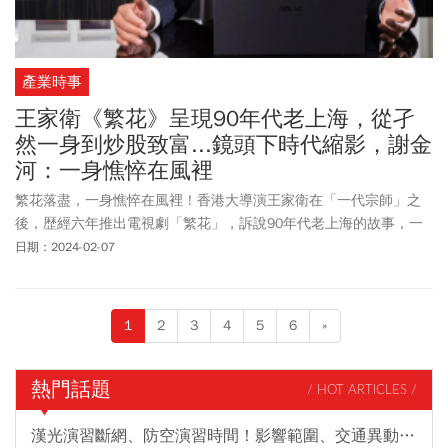
產業時事
王家衛《繁花》呈現90年代老上海，從孑
然一身到炒股致富...鏡頭下時代縮影，謝金
河：一身憔悴在風裡
繁花落盡，一身憔悴在風裡！香港大導演王家衛在「一代宗師」之
後，歴經六年推出電視劇「繁花」，訴說90年代老上海的故事，一
推出立即登上收視排行榜，而且成為兩岸津津樂道的熱門話題。為
日期：2024-02-07
經濟不振的中國人民帶來一股暖流。
1
2
3
4
5
6
»
熱門話題
/ HOT ARTICLES /
漢光演習斷網、防空演習時間！影響範圍、交通異動…