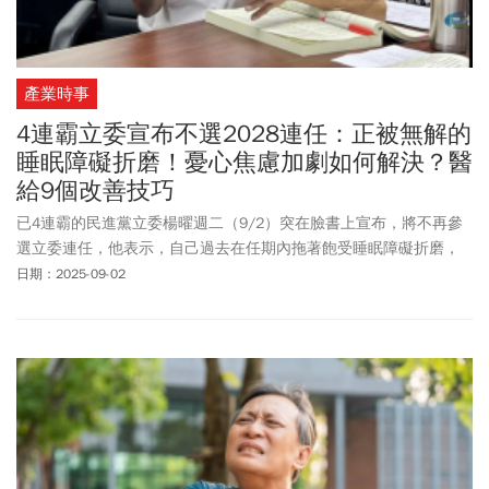
產業時事
4連霸立委宣布不選2028連任：正被無解的
睡眠障礙折磨！憂心焦慮加劇如何解決？醫
給9個改善技巧
已4連霸的民進黨立委楊曜週二（9/2）突在臉書上宣布，將不再參
選立委連任，他表示，自己過去在任期內拖著飽受睡眠障礙折磨，
總是希望在往返澎湖台北的奔波中，完成每一件確保鄉親權益和有
日期：2025-09-02
利澎湖發展的事務。楊曜指出，面對無解的睡眠障礙，早在2022年
縣長選舉結束時，就決定這屆立委當選後，任滿退休，為了讓民進
黨可以妥善佈局2028立委選舉，7月已向黨中央黨部報告自己健康狀
況，並且表明不再參選任何公職的決定。據了解，2022年民進黨中
央徵詢楊曜競選澎湖縣長時，就已經以身體健康因素推辭，當時已
萌生退意。而他在今年5月就曾因推薦人選涉弊，宣布不參與立法院
民進黨黨團運作，7月時民進黨中央黨部報告不再參選，選在這時候
對外公布，是不想要在大罷免之際被轉移焦點。