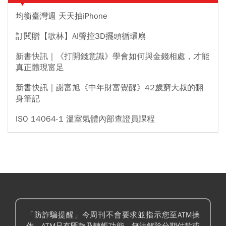
均衡臺灣週 天天抽iPhone
訂閱贈【歌林】AI聲控3D擺頭循環扇
新書快訊｜《打開錢意識》學會如何與金錢相處，才能
真正體現富足
新書快訊｜謝富旭《中年財富覺醒》42歲窮大叔的翻
身筆記
ISO 14064-1 溫室氣體內部查證員課程
「防詐騙提醒」今周刊不會要求並指示您至ATM操
作。ATM只有匯款及轉帳功能，無法解除分期付款或