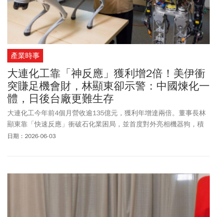
產業時事
大連化工靠「神反應」獲利增2倍！美伊衝
突賺足機會財，林顯東卻示警：中國煉化一
體，日後台廠更難生存
大連化工今年前4個月營收逾135億元，獲利年增達兩倍。董事長林
顯東靠「快速反應」衝破石化業困局，並首度對外亮相機器狗，積
極向AI靠攏。
日期：2026-06-03