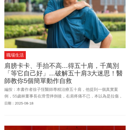
職場生活
肩膀卡卡、手抬不高...得五十肩，千萬別
「等它自己好」...破解五十肩3大迷思！醫
師教你5個簡單動作自救
編按：本書作者徐子恆醫師專精治療五十肩，他提到一個真實案
例，55歲林董事長在滑雪摔倒後，右肩疼痛不已，本以為是拉傷，
擦藥膏、休息，卻沒有好轉，連穿西裝都痛，被醫師看出端倪：
日期：2025-08-18
「應該有旋轉肌腱撕裂，肩膀還合併沾黏，是典型創傷後五十
肩。」所幸經過治療後，他的五十肩幾近痊癒。徐子恆指出，五十
肩就是肩關節變得僵硬、疼痛，好像被「凍住」一樣，動起來很困
難，常見的症狀是：肩膀僵硬舉不高、夜間痛醒等，而40~60歲的中