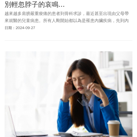
別輕忽脖子的哀鳴...
越來越多肩膀嚴重痠痛的患者到骨科求診，最近甚至出現由父母帶
來就醫的兒童病患。所有人剛開始都以為是罹患內臟疾病，先到內
科掛號，檢查過後發現沒有任何問題，於是改掛骨科。這個現象代
日期：2024-09-27
表越來越多人罹患重度肩膀痠痛、嚴重到必須就醫的程度。