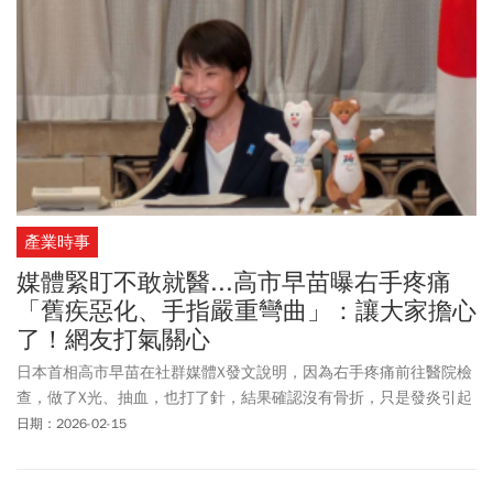
產業時事
媒體緊盯不敢就醫...高市早苗曝右手疼痛
「舊疾惡化、手指嚴重彎曲」：讓大家擔心
了！網友打氣關心
日本首相高市早苗在社群媒體X發文說明，因為右手疼痛前往醫院檢
查，做了X光、抽血，也打了針，結果確認沒有骨折，只是發炎引起
的疼痛。這則貼文截至晚間9時許有超過370萬次觀看、3000多則發
日期：2026-02-15
文，引發許多關心。