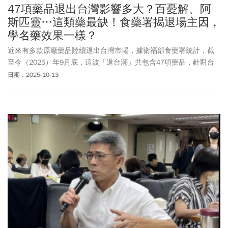
47項藥品退出台灣影響多大？百憂解、阿
斯匹靈…這類藥最缺！食藥署揭退場主因，
學名藥效果一樣？
近來有多款原廠藥品陸續退出台灣市場，據衛福部食藥署統計，截
至今（2025）年9月底，這波「退台潮」共包含47項藥品，針對台
灣未來是否會嚴重缺藥，衛福部長石崇良親自現身說法，並強調多
日期：2025-10-13
有替代藥品（學名藥）可用；只不過，原廠藥與學名藥，效果一樣
嗎？是否真的一定要選擇原廠藥？《今周刊》本篇帶讀者一次瞭
解。