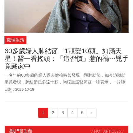
職場生活
60多歲婦人肺結節「1顆變10顆」如滿天
星！醫一看搖頭：「這習慣」惹的禍…兇手
竟藏家中
一名年約60多歲的婦人過去健檢時曾發現一顆肺結節，如今追蹤結
果竟發現，肺結節已多達十顆，胸腔重症醫師蘇一峰表示，一片肺
如「滿天星」般，為什麼會如此？蘇一峰直指是生活習慣惹的禍！
日期：2023-10-18
1
2
3
4
5
»
熱門話題
/ HOT ARTICLES /