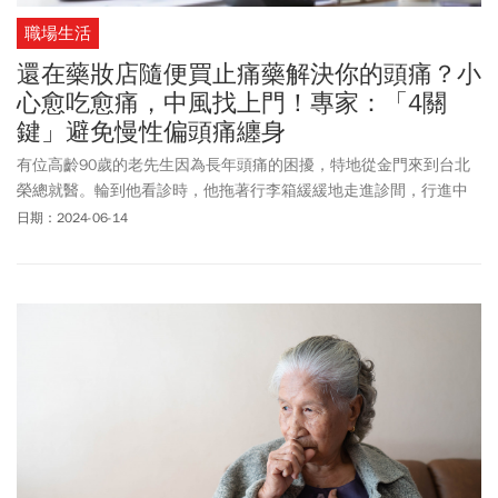
職場生活
還在藥妝店隨便買止痛藥解決你的頭痛？小
心愈吃愈痛，中風找上門！專家：「4關
鍵」避免慢性偏頭痛纏身
有位高齡90歲的老先生因為長年頭痛的困擾，特地從金門來到台北
榮總就醫。輪到他看診時，他拖著行李箱緩緩地走進診間，行進中
伴隨著玻璃瓶互相撞擊的清脆聲響。問診過程中，當我詢問他服用
日期：2024-06-14
什麼止痛藥，他便把行李箱打開，裡面竟然有24瓶感冒糖漿。原
來，這位老先生因為經常頭痛不舒服，每天都服用感冒糖漿，已經
長達4、50年了。