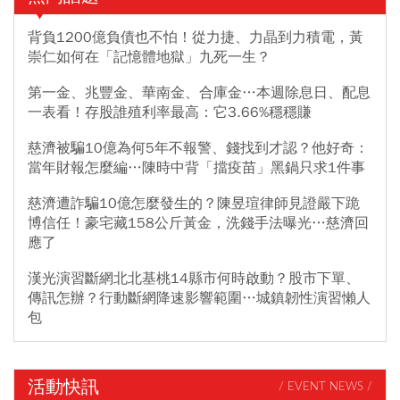
背負1200億負債也不怕！從力捷、力晶到力積電，黃
崇仁如何在「記憶體地獄」九死一生？
第一金、兆豐金、華南金、合庫金…本週除息日、配息
一表看！存股誰殖利率最高：它3.66%穩穩賺
慈濟被騙10億為何5年不報警、錢找到才認？他好奇：
當年財報怎麼編…陳時中背「擋疫苗」黑鍋只求1件事
慈濟遭詐騙10億怎麼發生的？陳昱瑄律師見證嚴下跪
博信任！豪宅藏158公斤黃金，洗錢手法曝光…慈濟回
應了
漢光演習斷網北北基桃14縣市何時啟動？股市下單、
傳訊怎辦？行動斷網降速影響範圍…城鎮韌性演習懶人
包
活動快訊
/ EVENT NEWS /