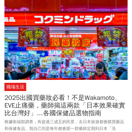
年族群、有內科疾病、曾有肩部外傷或女性，都是五十肩的高風險
族群。他強調，肩痛的成因複雜，切勿以為是扭傷、拉傷而不處
理，甚至以為五十肩最終會自己好轉，然而，「自己好」常常只是
疼痛減輕，但肩膀仍然活動不良，應儘早就醫，才能對症下藥。
職場生活
2025出國買藥妝必看！不是Wakamoto、
EVE止痛藥，藥師揭這兩款「日本效果確實
比台灣好」...各國保健品選物指南
根據衛福部調查，有超過三成五的民眾，去日本旅遊都會購買藥品
和保健食品。我自己則是每年都會跟一群藥師定期到日本「洗