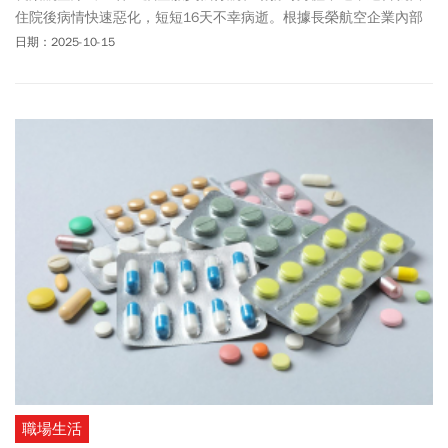
住院後病情快速惡化，短短16天不幸病逝。根據長榮航空企業內部
員工使用的通訊軟體Team+對話，該名空服員疑似罹患「史迪爾氏
日期：2025-10-15
症候群」(Adult Onset Still’s Disease)。史迪爾氏症候群是什麼？聽
起來非常陌生，一般成人患史迪爾氏症候群是原因不明的發炎性免
疫疾病，相當少見，盛行率約百萬分之二。《今周刊》整理史迪爾
氏症候群相關衛教資訊，提供讀者參考，一同了解這個症狀為何會
致命。
職場生活