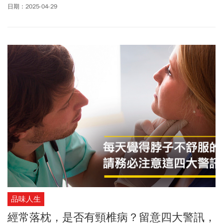
錢」，誒—不要想錯啦！是洗滌紙鈔，某些神社有提供此項服務，
日期：2025-04-29
並希望藉由這個儀式招來更多財富。洗完錢之後，幾乎所有的藥師
團員都會衝向藥妝店，把洗完的錢用來刺激日本經濟。你看，連藥
師們到日本也敵不過藥妝店的魔力。其實不只是日本，國人到許多
先進國家旅遊，也很喜歡購買該國著名的保健食品，可是明明很多
效果類似的產品臺灣也買得到，為什麼非得去國外購買不可呢？
品味人生
經常落枕，是否有頸椎病？留意四大警訊，