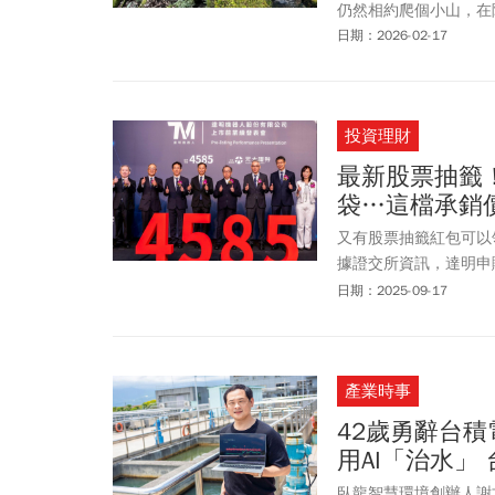
仍然相約爬個小山，在
日期：2026-02-17
投資理財
最新股票抽籤
袋…這檔承銷價
又有股票抽籤紅包可以領
據證交所資訊，達明申購
計算，價差高達43萬，
日期：2025-09-17
商壽(2867)和惠民實
9/19至9/23，承銷
產業時事
42歲勇辭台積
用AI「治水」
臥龍智慧環境創辦人謝