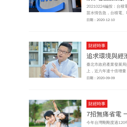
20210224編按：
苗水情告急，台積電、
前國內晶圓代工業訂單
日期：2020-12-10
變數。同樣是吃水怪獸
台灣的美國亞利桑納州
財經時事
追求環境與經
臺北市政府產業發展局
上，近六年達十倍增量
標為六十二MW以上，
日期：2020-09-09
能源發展藍圖…
財經時事
7招無痛省電 
今年台灣剛剛度過12