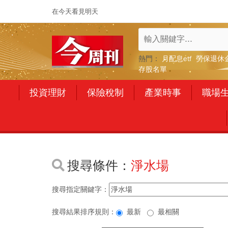
在今天看見明天
熱門：
月配息etf
勞保退休
存股名單
投資理財
保險稅制
產業時事
職場
搜尋條件：
淨水場
搜尋指定關鍵字：
搜尋結果排序規則：
最新
最相關