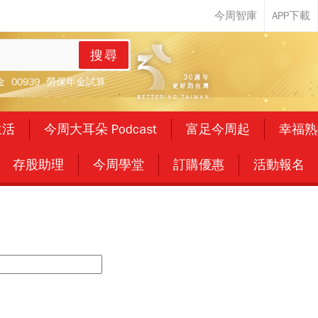
搜尋
金
00939
勞保年金試算
生活
今周大耳朵 Podcast
富足今周起
幸福熟
存股助理
今周學堂
訂購優惠
活動報名