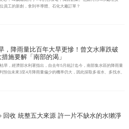
5位員工的新創，拿到半導體、石化大廠訂單？
枯旱，降雨量比百年大旱更慘！曾文水庫跌破
3大措施要解「南部的渴」
大枯旱，經濟部水利署指出，自去年5月統計迄今，南部集水區的降雨量
判預估未來3至4月降雨量偏少的機率仍大，因此採取多省水、多找水、
施，盼能新增每日23.2萬噸的水源，以即時舒緩南部地區旱象。
＋回收 統整五大來源 許一片不缺水的水獺淨