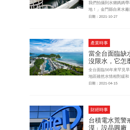
我們拍攝到水獺媽媽帶
地！」金門縣自來水廠
賴水路移動，一旦水域
日期：2021-10-27
獺最後一片淨土。
產業時事
當全台面臨缺水
沒限水，它怎
全台面臨56年來罕見
地區雖然水情相對緩和
水情下，宜蘭「沒水庫
日期：2021-04-15
答，這是因為縣內有個
財經時事
台積電水荒警
漠」設晶圓廠