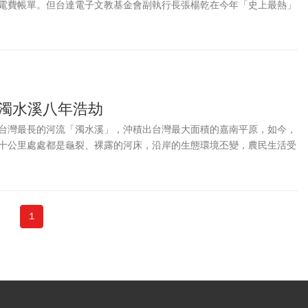
電費帳單。但台達電子文教基金會副執行長張楊乾在今年「史上最熱」
費只有700多台幣。他力行節電背後的信念不是只省錢，而是為了兩位寶
擊濁水溪八年浩劫
台灣最長的河流「濁水溪」，沖積出台灣最大面積的嘉南平原，如今，
十公里處處都是龜裂、裸露的河床，沿岸的生態環境丕變，農民生活受
所有的台灣人都會受到波及，一條無水可流淌的河，透露出台灣社會什
1