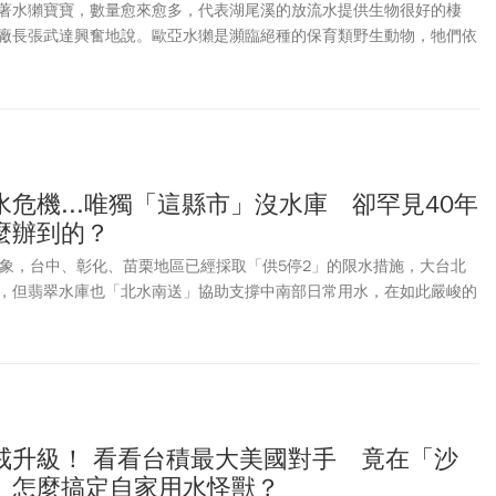
著水獺寶寶，數量愈來愈多，代表湖尾溪的放流水提供生物很好的棲
廠長張武達興奮地說。歐亞水獺是瀕臨絕種的保育類野生動物，牠們依
環境變動，就會影響覓食，台灣本島已多年未有發現紀錄，金門成為水
危機...唯獨「這縣市」沒水庫 卻罕見40年
麼辦到的？
旱象，台中、彰化、苗栗地區已經採取「供5停2」的限水措施，大台北
，但翡翠水庫也「北水南送」協助支撐中南部日常用水，在如此嚴峻的
卻不缺水」，甚至40年來都沒有過限水情形；對此，宜蘭市長江聰淵解
「天然大水庫」，民生用水才不虞匱乏。
戒升級！ 看看台積最大美國對手 竟在「沙
 怎麼搞定自家用水怪獸？