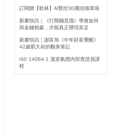
訂閱贈【歌林】AI聲控3D擺頭循環扇
新書快訊｜《打開錢意識》學會如何
與金錢相處，才能真正體現富足
新書快訊｜謝富旭《中年財富覺醒》
42歲窮大叔的翻身筆記
ISO 14064-1 溫室氣體內部查證員課
程