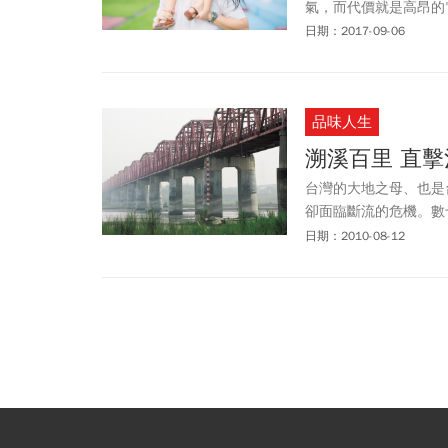
氣，而代價就是高昂的
的8月，一家4口的電
日期：2017-09-06
貝女兒的未來。
品味人生
溯溪百里 直
台灣的大地之母、也是
卻面臨斷流的危機。數
到巨大影響，未來甚至
日期：2010-08-12
麼樣的問題？