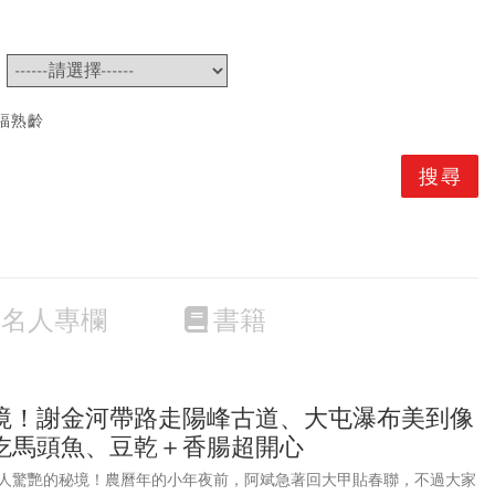
~
福熟齡
名人專欄
書籍
境！謝金河帶路走陽峰古道、大屯瀑布美到像
吃馬頭魚、豆乾＋香腸超開心
人驚艷的秘境！農曆年的小年夜前，阿斌急著回大甲貼春聯，不過大家