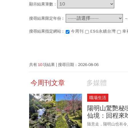
顯示結果筆數：
搜尋結果限定年份 :
搜尋結果指定網站 :
今周刊
ESG永續台灣
幸
共有
10
項結果
搜尋日期：
2026-08-06
今周刊文章
多媒體
職場生活
陽明山驚艷秘
仙境：回程來
隨意走，陽明山也有令