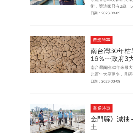
術，讓這家只有2歲、
日期：2023-08-09
產業時事
南台灣30年
16％…政府
南台灣面臨30年來最
比百年大旱更少，且研
多調水3大防旱應變措
日期：2023-03-09
產業時事
金門縣》減抽
土