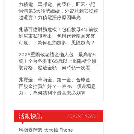
力積電、華邦電、南亞科、旺宏…記
憶體第3天漲勢繼續，外資只剩它沒買
超還賣！力積電漲停原因曝光
兆基百億財務危機！包租教母4年前收
到房東私訊看出「包租代管龍頭岌岌
可危」：為何租約越多，風險越高？
2026重陽敬老禮金懶人包，最高領5
萬！全台各縣市65歲以上重陽禮金領
取資格、發放金額、何時領一次看
兆豐金、華南金、第一金、合庫金...
官股金控買誰好？一表PK「價差填息
力」，為何殖利率最高未必划算
活動快訊
/ EVENT NEWS /
均衡臺灣週 天天抽iPhone