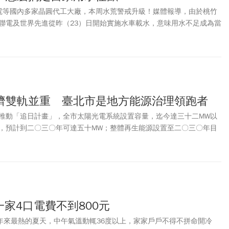
台積電等國內多家晶圓代工大廠，本周水荒警戒升級！媒體報導，由於桃竹
聯電及世界先進從昨（23）日開始實施水車載水，意味用水不足成為當
接不完、全球半導體市場極度供不應求之際，台灣這個生產重鎮的最新
，台積電最大美國對手英特爾，早在1990年代就在平均降雨量遠低於
設廠，他們怎麼搞定用水這回事？
濟雙軌並重 臺北市是地方能源治理領跑者
推動「追日計畫」，全市太陽光電系統設置容量，迄今達三十二MW以
，預計到二〇三〇年可達五十MW；整體再生能源設置至二〇三〇年目
相較二〇一八年達三倍增量，期在有限資源條件下，樹立最大化之再生
一家4口電費不到800元
0年來最熱的夏天，中午氣溫動輒36度以上，家家戶戶不得不拼命開冷