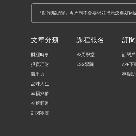
「防詐騙提醒」今周刊不會要求並指示您至ATM
文章分類
課程報名
訂
財經時事
今周學堂
訂閱戶
投資理財
ESG學院
APP下
競爭力
存股助
品味人生
幸福熟齡
今選頻道
訂閱零售