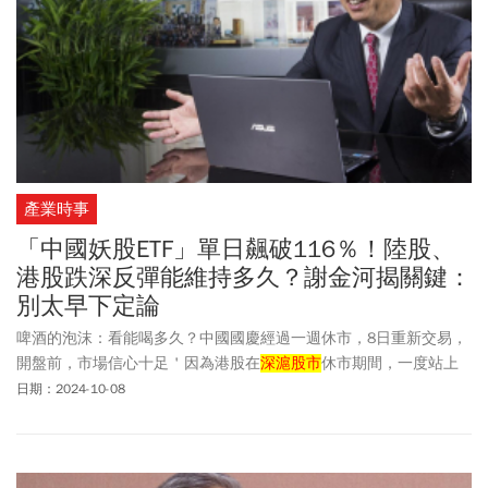
產業時事
「中國妖股ETF」單日飆破116％！陸股、
港股跌深反彈能維持多久？謝金河揭關鍵：
別太早下定論
啤酒的泡沫：看能喝多久？中國國慶經過一週休市，8日重新交易，
開盤前，市場信心十足＇因為港股在
深滬股市
休市期間，一度站上
23000，拉大領先台股的差距。台股的永豐中國高科技50大，規模
日期：2024-10-08
只有4.61億，每股淨值只有9.53元，7日居然衝到38.83元，單日大
漲116.32%，充分顯示市場對8日開盤的中國股市的熱烈期盼。