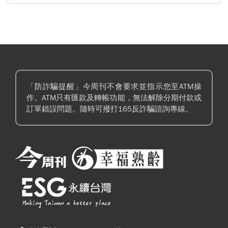
「防詐騙提醒」今周刊不會要求並指示您至ATM操
作。ATM只有匯款及轉帳功能，無法解除分期付款或
訂單錯誤問題。隨時可撥打165反詐騙諮詢專線。