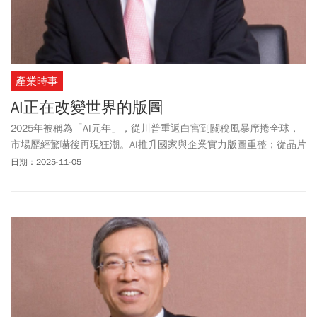
產業時事
AI正在改變世界的版圖
2025年被稱為「AI元年」，從川普重返白宮到關稅風暴席捲全球，
市場歷經驚嚇後再現狂潮。AI推升國家與企業實力版圖重整；從晶片
到藥業，世界資本秩序正被AI重新改寫。
日期：2025-11-05