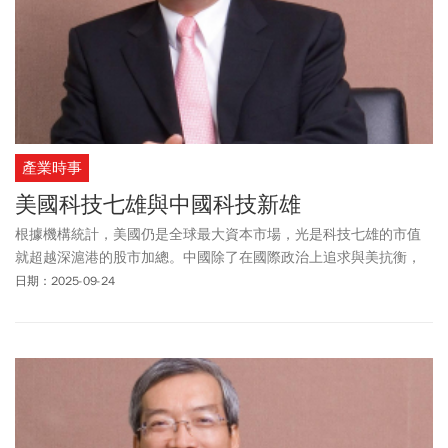
產業時事
美國科技七雄與中國科技新雄
根據機構統計，美國仍是全球最大資本市場，光是科技七雄的市值
就超越深滬港的股市加總。中國除了在國際政治上追求與美抗衡，
在AI、雲端等領域也積極培育，意圖複製出本土科技新星。
日期：2025-09-24