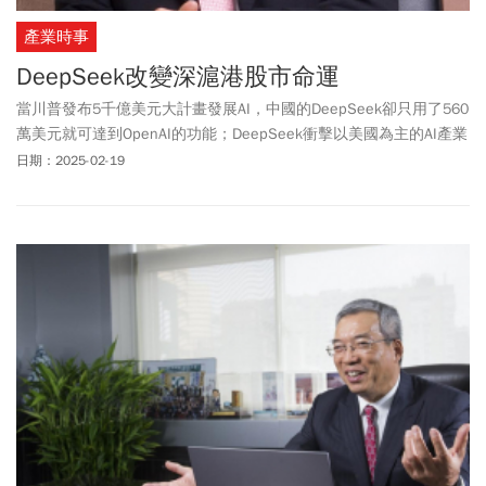
產業時事
DeepSeek改變深滬港股市命運
當川普發布5千億美元大計畫發展AI，中國的DeepSeek卻只用了560
萬美元就可達到OpenAI的功能；DeepSeek衝擊以美國為主的AI產業
鏈，卻大大鼓舞了中國AI產業鏈士氣。
日期：2025-02-19