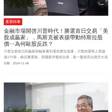
產業時事
金融市場開啓川普時代！勝選首日交易「美
股成贏家」，馬斯克被表揚帶動特斯拉股
價…為何歐股反跌？
川普交易首日的贏家與輸家看到電視實況直播，川普的選舉人票越
過270張，確定勝選後，美國股市盤前交易，第一盤就亮出跳空大漲
千點，川普媒體科技公司DJT的股價更是跳高五成，美元指數站上
日期：2024-11-08
105，而比特幣跳空從7萬美元起跳⋯⋯