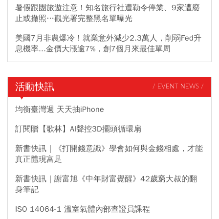
暑假跟團旅遊注意！知名旅行社遭勒令停業、9家遭廢
止或撤照…觀光署完整黑名單曝光
美國7月非農爆冷！就業意外減少2.3萬人，削弱Fed升
息機率...金價大漲逾7%，創7個月來最佳單周
活動快訊
/ EVENT NEWS /
均衡臺灣週 天天抽iPhone
訂閱贈【歌林】AI聲控3D擺頭循環扇
新書快訊｜《打開錢意識》學會如何與金錢相處，才能
真正體現富足
新書快訊｜謝富旭《中年財富覺醒》42歲窮大叔的翻
身筆記
ISO 14064-1 溫室氣體內部查證員課程