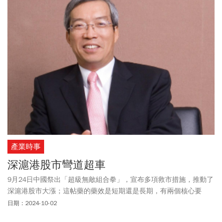
產業時事
深滬港股市彎道超車
9月24日中國祭出「超級無敵組合拳」，宣布多項救市措施，推動了
深滬港股市大漲；這帖藥的藥效是短期還是長期，有兩個核心要
看：基本面、中國的重量級企業。
日期：2024-10-02