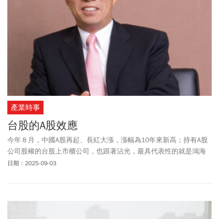
產業時事
台股的A股效應
今年８月，中國A股再起、長紅大漲，漲幅為10年來新高；持有A股
公司股權的台股上市櫃公司，也跟著沾光，最具代表性的就是鴻海
家族及PCB產業鏈。
日期：2025-09-03