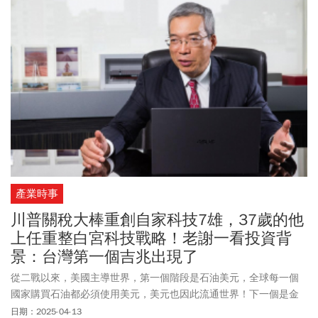
產業時事
川普關稅大棒重創自家科技7雄，37歲的他
上任重整白宮科技戰略！老謝一看投資背
景：台灣第一個吉兆出現了
從二戰以來，美國主導世界，第一個階段是石油美元，全球每一個
國家購買石油都必須使用美元，美元也因此流通世界！下一個是金
融美元，美元主宰全球金融市場，全都使用美元交易，即使中國要
日期：2025-04-13