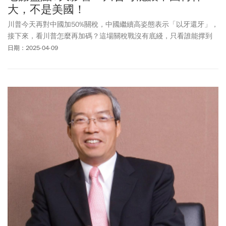
大，不是美國！
川普今天再對中國加50%關稅，中國繼續高姿態表示「以牙還牙」，
接下來，看川普怎麼再加碼？這場關稅戰沒有底綫，只看誰能撑到
最後？但金融市場已經呈現燎原之勢，全世界都找不到避風港。
日期：2025-04-09