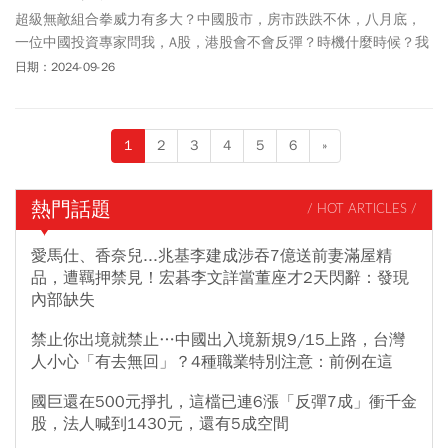
超級無敵組合拳威力有多大？中國股市，房市跌跌不休，八月底，
一位中國投資專家問我，A股，港股會不會反彈？時機什麼時候？我
說最好的時間是在美國正式啓動降息的時候！
日期：2024-09-26
1
2
3
4
5
6
»
熱門話題
/ HOT ARTICLES /
愛馬仕、香奈兒...兆基李建成涉吞7億送前妻滿屋精
品，遭羈押禁見！宏碁李文詳當董座才2天閃辭：發現
內部缺失
禁止你出境就禁止…中國出入境新規9/15上路，台灣
人小心「有去無回」？4種職業特別注意：前例在這
國巨還在500元掙扎，這檔已連6漲「反彈7成」衝千金
股，法人喊到1430元，還有5成空間