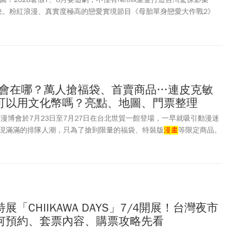
8上映。粉紅浪漫、真實度極高的戀愛實境節目《母胎單身戀愛大作戰2》
至7月第3週，已登上「TV-OTT非戲劇話題性第1名」。至於Disney+ 在
作《殺人者的購物中心》第二季、8月有日本全新搞笑綜藝節目《THE ONE
劇熱潮！7-8月Netflix、Disney+有哪些新作？共10部最值得期待的強
會在哪？萬人搶福袋、首賣商品…連皮克敏
可以用文化幣嗎？亮點、地圖、門票整理
？漫博會於7月23日至7月27日在台北世貿一館登場，一早就吸引動漫迷
現滿滿的排隊人潮，只為了搶到限量的福袋、特裝版
漫畫
等限定商品。
，匯集逾120家廠商、超過1200個攤位，主辦方更推出5天人潮有機會
機！今年漫博會有哪些亮點？漫博會可以用文化幣嗎？《今周刊》本文一
「CHIIKAWA DAYS」7/4開展！台灣夜市
何預約、套票內容、購票攻略先看