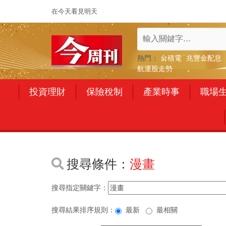
在今天看見明天
熱門：
台積電
兆豐金配息
航運股走勢
投資理財
保險稅制
產業時事
職場
搜尋條件：
漫畫
搜尋指定關鍵字：
搜尋結果排序規則：
最新
最相關