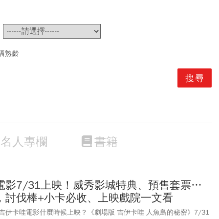
~
福熟齡
名人專欄
書籍
電影7/31上映！威秀影城特典、預售套票…
，討伐棒+小卡必收、上映戲院一文看
伊卡哇電影什麼時候上映？《劇場版 吉伊卡哇 人魚島的秘密》7/31