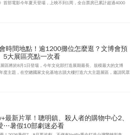
》首部電影今年夏天登場，上映不到1周，全台票房已累計超過4000
本同款公仔吊飾，第二周特點祭出前導視覺海報，喜歡的粉絲千萬別錯
大螢幕，各家戲院也紛紛祭出電影套餐、限定套票、主題快閃店等。
劇場版 吉伊卡哇 人魚島的秘密》影城限定套票內容、首周特典、上映
一文了解！
博會時間地點！逾1200攤位怎麼逛？文博會預
、5大展區亮點一次看
化策展區將於8月1日登場，今年文化部打造展期最長、規模最大的文博
年度主題，在空總國家文化基地古蹟大樓打造六大主題展區，邀請民眾
是吸引大批民眾前往的品牌商展區將於8月6日至8月12日在台北南港展
有逾1,200攤廠商攤位參展，並且首度採取「線上預約」＋「現場排隊」
於7月21日上午10時起正式開放，民眾可至官網完成註冊後進行預約。
什麼亮點？今年有哪些人氣IP及品牌參展？參觀文博會需要買門票嗎？台灣
地圖、交通資訊、常見問題一次整理！
Disney+最新片單！聰明鎮、殺人者的購物中心2、
愛…暑假10部劇迷必看
+片單推薦！2026暑假7、8月要追劇，不僅有Netflix重金打造台灣驚悚影集