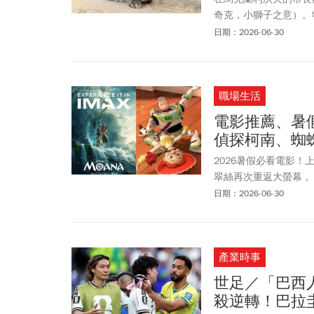
奇克，小獅子之意）。
長薩多維（Andriy 
日期：2026-06-30
芳率台灣媒體團深入利
了個照面。從2020年
Levchyk的故事不
職場生活
市的韌性與溫度。無獨有
「蜜柑」，讓兩座在2
電影推薦、暑
偵探柯南、蜘
2026暑假必看電影
翠絲再次重返大螢幕，
底上映。另外，名導克
日期：2026-06-30
洶、首次登上大螢幕的
一次看！
產業時事
世足／「巴西
殺逆轉！巴拉圭