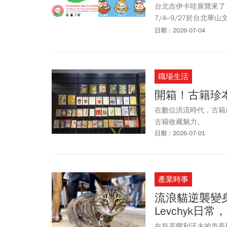
台北吉伊卡哇展覽來了！由
7/4~9/27於台北
動裝置、還原
漫畫
及動
日期：2026-07-04
CHIIKAWA DA
職場生活
開箱！古籍珍
在數位洪流時代，古籍
古籍收藏魅力。
日期：2026-07-01
產業時事
流浪貓逆襲變
Levchyk
在烏克蘭利沃夫的市長辦