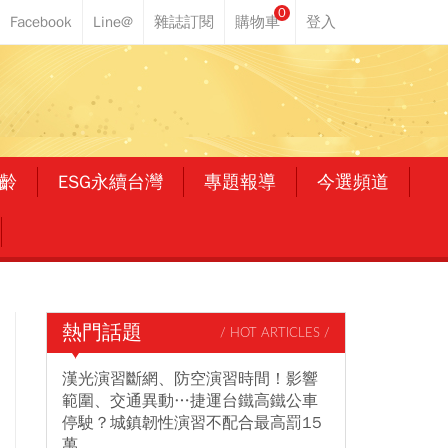
0
齡
ESG永續台灣
專題報導
今選頻道
熱門話題
/ HOT ARTICLES /
漢光演習斷網、防空演習時間！影響
範圍、交通異動…捷運台鐵高鐵公車
停駛？城鎮韌性演習不配合最高罰15
萬