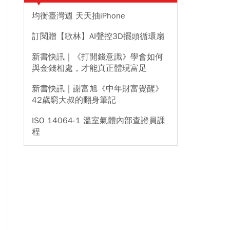
均衡臺灣週 天天抽iPhone
訂閱贈【歌林】AI聲控3D擺頭循環扇
新書快訊｜《打開錢意識》學會如何
與金錢相處，才能真正體現富足
新書快訊｜謝富旭《中年財富覺醒》
42歲窮大叔的翻身筆記
ISO 14064-1 溫室氣體內部查證員課
程