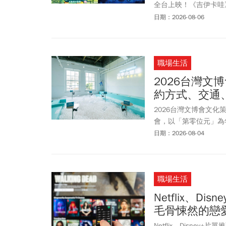
全台上映！《吉伊卡哇
萬，首周特典祭出與日
日期：2026-08-06
過了！小可愛首次登上
《今周刊》本文整理《
電影院等資訊，帶吉友
職場生活
2026台灣文
約方式、交通
2026台灣文博會文
會，以「第零位元」為
一同來觀賞。而每年總
日期：2026-08-04
覽館1館開展，今年共
雙軌入場，線上預約已
2026台灣文博會有
職場生活
文博會六大展區、空間
Netflix、
毛骨悚然的戀
Netflix、Disney