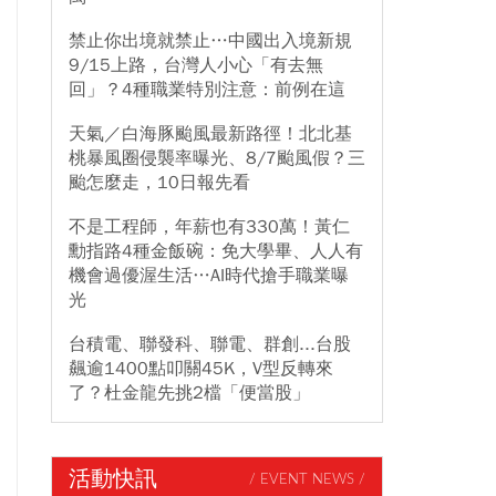
禁止你出境就禁止…中國出入境新規
9/15上路，台灣人小心「有去無
回」？4種職業特別注意：前例在這
天氣／白海豚颱風最新路徑！北北基
桃暴風圈侵襲率曝光、8/7颱風假？三
颱怎麼走，10日報先看
不是工程師，年薪也有330萬！黃仁
勳指路4種金飯碗：免大學畢、人人有
機會過優渥生活…AI時代搶手職業曝
光
台積電、聯發科、聯電、群創...台股
飆逾1400點叩關45K，V型反轉來
了？杜金龍先挑2檔「便當股」
活動快訊
/ EVENT NEWS /