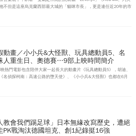
牠不但是這座烏克蘭西部最大城的「貓咪市長」，更是連任近20年的市
Sadovyi）最寵愛副手（deputy）。在俄烏戰爭未歇之際，貿協董事長黃志
沃夫，《今周刊》也因此意外與這位「毛手毛腳」的市政廳「地主」打
在市政廳外樹上獲救的流浪貓，到坐擁2.5萬粉絲、躋身國際網紅，
只是「軟萌」花絮，更映照出利沃夫市民在戰火下，如何用人性撐起這座城
偶，遠在8600公里外的高雄市，也有隻在2020年「上任」的貓站長
025年底結盟的姊妹市，意外因貓結緣，也同時撫慰著兩國的人心。
假動畫／小小兵&大怪獸、玩具總動員5、名
蛛人重生日、奧德賽…9部上映時間簡介
！上映熱門電影包含陪伴大家一起長大的動畫片《玩具總動員5》，胡迪、
《名偵探柯南：高速公路的墮天使》、《小小兵&大怪獸》也都在6月
里斯多夫諾蘭砸2.5億美元拍攝的史詩級大片《奧德賽》，以及來勢洶
現象級IP《劇場版 吉伊卡哇：人魚島的秘密》等，今夏必看電影、動畫
人教會我們踢足球」日本無緣改寫歷史，遭絕
PK戰淘汰德國坦克、創1紀錄挺16強