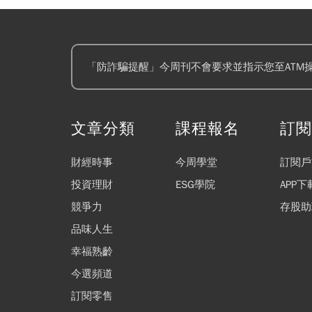
「防詐騙提醒」今周刊不會要求並指示您至ATM
文章分類
課程報名
訂
財經時事
今周學堂
訂閱戶
投資理財
ESG學院
APP下
競爭力
存股助
品味人生
幸福熟齡
今選頻道
訂閱零售