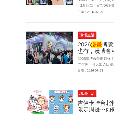
《聰明鎮》 在7/2
7/7強勢回歸。上線後截
日期：2026-07-29
7/22祭出經典IP續
SHOT》，準備搶攻暑假追
檔新作一次整理。
職場生活
2026
漫畫
博覽
也有，漫博會
2026漫博會什麼時候
們排隊，各大出入口湧
今年適逢漫博會25周年
日期：2026-07-23
破64萬、上看3億商
文帶你了解！
職場生活
吉伊卡哇台北特展
限定周邊…如