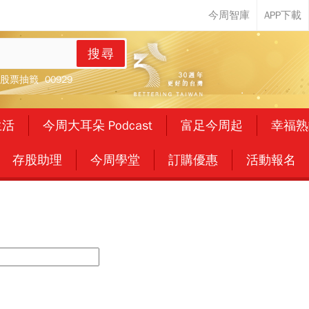
搜尋
股票抽籤
00929
生活
今周大耳朵 Podcast
富足今周起
幸福熟
存股助理
今周學堂
訂購優惠
活動報名