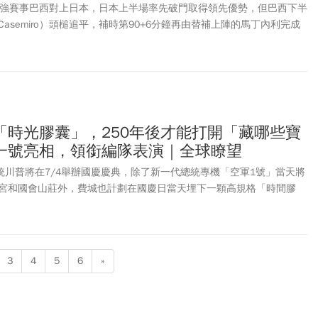
2強賽事巴西對上日本，日本上半場率先破門取得領先優勢，但巴西下半
asemiro）頭槌追平，補時第90+6分鐘再由替補上陣的馬丁內利完成
比1逆轉日本挺進16強，日本也無緣改寫隊史世界盃淘汰賽首勝紀錄。
敗，賽後多位球員忍不住落淚，日本隊總教練森保一則表示是自己能力
抱歉。森保一表示：「不得不在這裡結束本屆世界盃，真的非常遺
本足球實力正在提升，「只要我們立志明確，日本絕對有實力能抵達
世足32強另一場德國與巴拉圭之戰，2隊踢完120分鐘1比1平手，因
PK大戰(互射12碼)；最終巴拉圭在PK大戰中以4比3擊敗德國晉級16
「時光膠囊」，250年後才能打開「藏哪些寶
16強。回顧過去，德國隊史在世界盃PK大戰過去4次全勝，但這場比賽
一號亮相，領銜編隊表演｜全球瞭望
世界盃PK大戰擊敗德國的球隊。
總統川普將在7/4舉辦國慶慶典，除了新一代總統專機「空軍1號」當天將
宮和國會山莊外，費城也計劃在國慶日當天埋下一顆高規格「時間膠
，也就是2276年7月4日、美國獨立500周年紀念日當天才會打開。
3
4
5
6
»