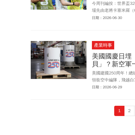
今周刊編按：世界盃3
場先由老將卡塞米羅（C
絕殺，終場巴西就以2
日期：2026-06-30
日本隊5度挑戰晉級失
不足，對全體國民感到
憾」；他也說，堅信日
產業時事
『世界第一』的巔峰。」
此進行本屆世界盃第1場
美國國慶日埋
強，讓德國連3屆無緣
貝」？新空軍
也讓巴拉圭成為首支在
美國建國250周年！
領銜空中編隊，飛越白
囊」，預定封存250年
日期：2026-06-29
1
2