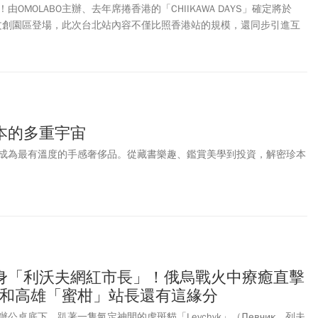
OMOLABO主辦、去年席捲香港的「CHIIKAWA DAYS」確定將於
華山文創園區登場，此次台北站內容不僅比照香港站的規模，還同步引進互
畫中的名場面。更特別設計全新「台灣夜市」主題展區及周邊商品！
YS台北特展怎麼預約？購票連結、入場方式、票價及特典商品一次看！
本的多重宇宙
成為最有溫度的手感奢侈品。從藏書樂趣、鑑賞美學到投資，解密珍本
身「利沃夫網紅市長」！俄烏戰火中療癒直擊
日常，和高雄「蜜柑」站長還有這緣分
公桌底下，趴著一隻氣定神閒的虎斑貓「Levchyk」（Левчик、列夫