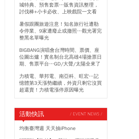
城特典、預售套票…販售資訊整理，
討伐棒+小卡必收、上映戲院一文看
暑假跟團旅遊注意！知名旅行社遭勒
令停業、9家遭廢止或撤照…觀光署完
整黑名單曝光
BIGBANG演唱會台灣時間、票價、座
位圖出爐！實名制台北高雄4場搶票日
期、售票平台…GD/大聲/太陽全來了
力積電、華邦電、南亞科、旺宏…記
憶體第3天漲勢繼續，外資只剩它沒買
超還賣！力積電漲停原因曝光
活動快訊
/ EVENT NEWS /
均衡臺灣週 天天抽iPhone