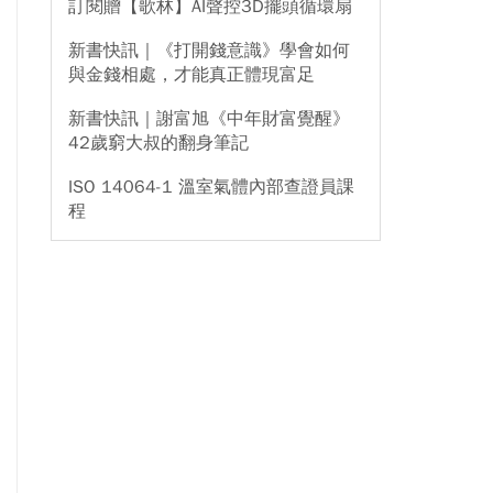
訂閱贈【歌林】AI聲控3D擺頭循環扇
新書快訊｜《打開錢意識》學會如何
與金錢相處，才能真正體現富足
新書快訊｜謝富旭《中年財富覺醒》
42歲窮大叔的翻身筆記
ISO 14064-1 溫室氣體內部查證員課
程