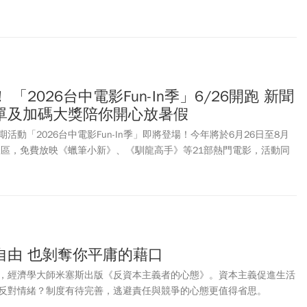
味冰雪星沁爽、芒果火龍果冰雪星沁爽、蘋果山竹風味爆爆檸檬星沁
椰奶星沁爽、濃萃義式厚那堤、焦糖瑪奇朵、冷萃咖啡、那堤類、摩卡
有。此外，6/26(星期五)限時1天推出「盛夏歡聚派對」全品項享85
市消費享全品項85折優惠。消費滿500元，即可獲得大杯(含)以上好
費滿680元，再贈星巴克典藏大禮袋。
「2026台中電影Fun-In季」6/26開跑 新聞
單及加碼大獎陪你開心放暑假
活動「2026台中電影Fun-In季」即將登場！今年將於6月26日至8月
行政區，免費放映《蠟筆小新》、《馴龍高手》等21部熱門電影，活動同
眾有吃又有拿，開心Fun暑假！
自由 也剝奪你平庸的藉口
，經濟學大師米塞斯出版《反資本主義者的心態》。資本主義促進生活
反對情緒？制度有待完善，逃避責任與競爭的心態更值得省思。