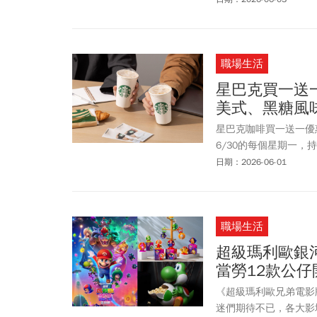
職場生活
星巴克買一送
美式、黑糖風
星巴克咖啡買一送一優
6/30的每個星期一，持
冰熱/口味皆一致的飲
日期：2026-06-01
泡泡美式咖啡、黑糖風
星冰樂、星沁爽、焦糖
職場生活
超級瑪利歐銀河
當勞12款公
《超級瑪利歐兄弟電影
迷們期待不已，各大影