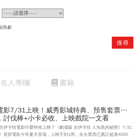
~
福熟齡
名人專欄
書籍
電影7/31上映！威秀影城特典、預售套票…
，討伐棒+小卡必收、上映戲院一文看
伊卡哇電影什麼時候上映？《劇場版 吉伊卡哇 人魚島的秘密》7/31
》首部電影今年夏天登場，上映不到1周，全台票房已累計超過4000