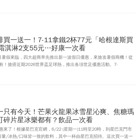
海報帶回家，還能加購喜愛的周邊商品。《今周刊》本文一文整理《玩
典套票及北中南快閃店活動，粉絲們別錯過了！
買一送一！7-11拿鐵2杯77元「哈根達斯買
霜淇淋2支55元…好康一次看
月暑假來臨，四大超商率先推出新一波假日優惠，來搶攻暑假商機！從
！搶搭近期2026世界盃足球熱，推出各項世足優惠活動。7-
」：CITY CAFE大杯美式2杯66元、拿鐵2杯77元，哈根達斯冰品也祭出
多項動漫商品與聯名抽獎活動，包含：《名偵探柯南》、《獵人》、「湯
 and …」《PIXAR》多項經典作品周邊商品等。至於全家便利商店，同步
多項商品有買1送1優惠。OKmart 迎接週末金曲獎，更推出限時3天的
！萊爾富大杯美式、拿鐵咖啡也祭出2杯優惠組活動、還能把超萌
PY 杯塞帶回家！《今周刊》整理超商多項商品的限時促銷懶人包，一次看懂怎
一只有今天！芒果火龍果冰雪星沁爽、焦糖瑪
可碎片星冰樂都有？飲品一次看
來了！根據星巴克官網，6/22 (星期一)11時至20時，到星巴克門市
上容量/冰熱/口味皆一致的飲料，其中一杯由星巴克招待。這次買一送一