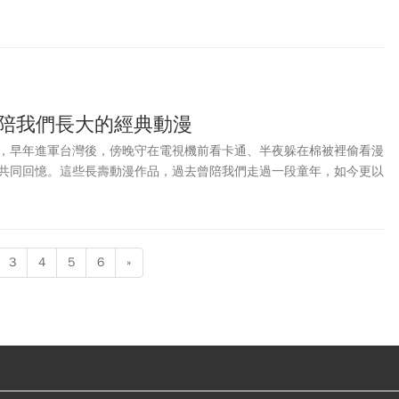
就引發粉絲排爆搶購、黃牛亂象，讓威秀影城宣布開放預購！除了
爆米
些特典值得收藏？《今周刊》本文整理《超級瑪利歐銀河電影版》限定
當勞聯名公仔販售資訊等，粉絲們一次蒐集！
 陪我們長大的經典動漫
，早年進軍台灣後，傍晚守在電視機前看卡通、半夜躲在棉被裡偷看漫
共同回憶。這些長壽動漫作品，過去曾陪我們走過一段童年，如今更以
憶。搭上前往日本東京的航班，一場令人沉浸的回憶殺之旅隨之啟程。
3
4
5
6
»