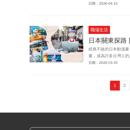
米花
桶，電影還沒上映
日期：2026-04-15
花
桶必收之外，還有哪
特典、特別場活動及麥
職場生活
日本關東探路
經典不敗的日本動漫畫
畫，成為許多台灣人的
多元形式守護著那段記
日期：2026-03-25
1
2