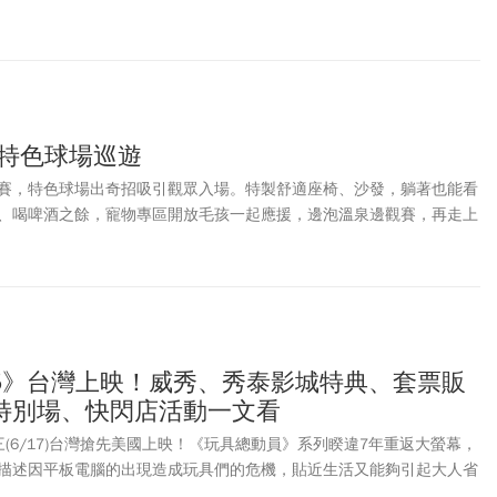
本同款公仔吊飾，第二周特點祭出前導視覺海報，喜歡的粉絲千萬別錯
大螢幕，各家戲院也紛紛祭出電影套餐、限定套票、主題快閃店等。
劇場版 吉伊卡哇 人魚島的秘密》影城限定套票內容、首周特典、上映
一文了解！
 特色球場巡遊
賽，特色球場出奇招吸引觀眾入場。特製舒適座椅、沙發，躺著也能看
、喝啤酒之餘，寵物專區開放毛孩一起應援，邊泡溫泉邊觀賽，再走上
場，球場巡遊從日本到台灣，感受球賽之外的不同樂趣。
5》台灣上映！威秀、秀泰影城特典、套票販
特別場、快閃店活動一文看
(6/17)台灣搶先美國上映！《玩具總動員》系列睽違7年重返大螢幕，
描述因平板電腦的出現造成玩具們的危機，貼近生活又能夠引起大人省
好評！各大電影院紛紛祭出首周上映特典、限定套票、特別場次等，讓