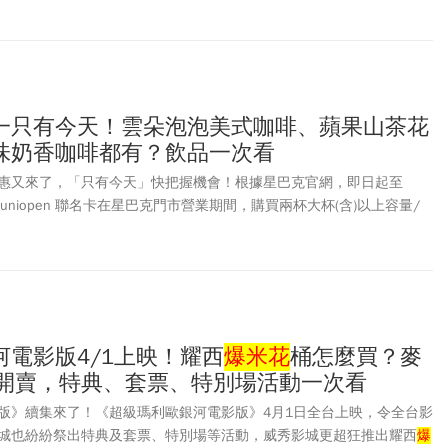
一只有今天！雲朵泡泡美式咖啡、蘋果山茶花
味奶香咖啡都有？飲品一次看
惠又來了，「只有今天」快把握機會！根據星巴克官網，即日起至
uniopen 聯名卡在星巴克門市營業期間，購買兩杯大杯(含)以上容量/
料，其中一杯由星巴克招待。星巴克持信用卡買一送一優惠，包括雲朵
味奶香咖啡、草莓風味抹茶那堤、濃萃義式厚那堤。此外，備受喜愛的
瑪奇朵、那堤系列等品項也都能買一送一！
電影版4/1上映！耀西
爆米花
桶怎麼買？麥
仔開賣，特典、套票、特別場活動一次看
版》續集來了！《超級瑪利歐銀河電影版》4月1日全台上映，令全台影
城也紛紛祭出特典及套票、特別場等活動，威秀影城更超狂推出耀西
爆