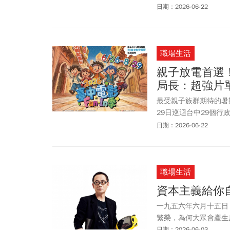
品項包括草莓巴西莓風
日期：2026-06-22
爽、蘋果山竹風味爆爆
可可碎片星冰樂等系列都
折優惠，於活動期間至門
職場生活
友分享優惠券一張；消
親子放電首選！ 
局長：超強片
最受親子族群期待的暑期
29日巡迴台中29個
時帶來好禮，讓參與民
日期：2026-06-22
職場生活
資本主義給你
一九五六年六月十五日
繁榮，為何大眾會產生
日期：2026-06-03