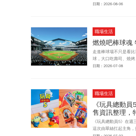
萬，首周特典祭出與日
日期：2026-08-06
過了！小可愛首次登上
《今周刊》本文整理《
電影院等資訊，帶吉友
職場生活
燃燒吧棒球魂
走進棒球場不只是看比
球，大口吃壽司、燒烤
屋頂的空中步道俯瞰球
日期：2026-07-08
職場生活
《玩具總動員
售資訊整理，
《玩具總動員5》在週三
這次由翠絲扛起主角，
思的劇情，首映就獲得
日期：2026-07-02