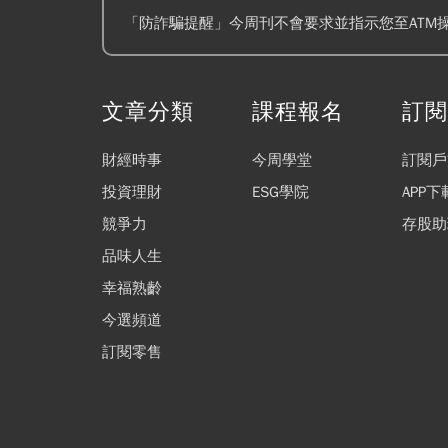
「防詐騙提醒」今周刊不會要求並指示您至ATM
文章分類
課程報名
訂
財經時事
今周學堂
訂閱戶
投資理財
ESG學院
APP下
競爭力
存股助
品味人生
幸福熟齡
今選頻道
訂閱零售