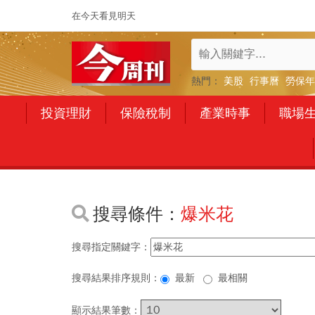
在今天看見明天
熱門：
美股
行事曆
勞保年
投資理財
保險稅制
產業時事
職場
搜尋條件：
爆米花
搜尋指定關鍵字：
搜尋結果排序規則：
最新
最相關
顯示結果筆數：