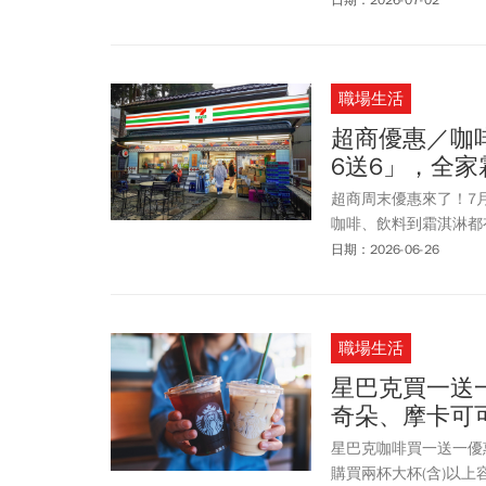
影迷們除了可以把限量
具總動員5》各影城特
職場生活
超商優惠／咖啡
6送6」，全家
超商周末優惠來了！7
咖啡、飲料到霜淇淋都有
ELEVEN「超值五六日
日期：2026-06-26
「買6送6」。同步有
姆貓與傑利鼠x niko
推出「全家5天5好康」
職場生活
「杜老爺甜筒」優惠 
ZANMANG LOO
星巴克買一送
麼買最划算！
奇朵、摩卡可
星巴克咖啡買一送一優惠
購買兩杯大杯(含)以