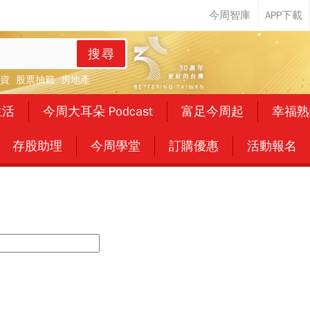
搜尋
資
股票抽籤
房地產
生活
今周大耳朵 Podcast
富足今周起
幸福熟
存股助理
今周學堂
訂購優惠
活動報名