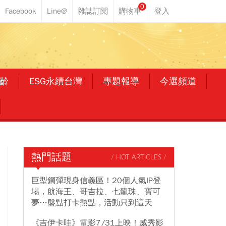
0
齡
ESG永續台灣
專題報導
今選頻道
熱門話題
/ HOT ARTICLES /
巨型鋼彈現身信義區！20個人氣IP登
場，航海王、哥吉拉、七龍珠、寶可
夢…盤點打卡熱點，活動只到這天
《吉伊卡哇》電影7/31上映！威秀影