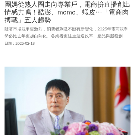
團媽從熟人圈走向專業戶，電商拚直播創出
情感共鳴！酷澎、momo、蝦皮…「電商肉
搏戰」五大趨勢
隨著市場競爭更激烈，消費者刺激不斷有新變化，2025年電商競爭
勢必比去年更加白熱化。各業者更注重運送效率、產品與服務創
新，但又必須兼顧永續經營能力，2025年電商肉搏戰，歸納以下五
日期：2025-02-18
大趨勢。