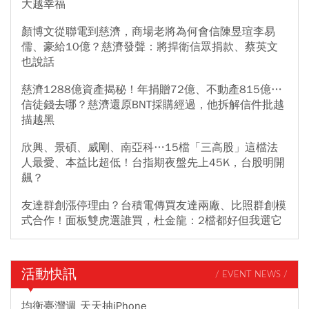
大越幸福
顏博文從聯電到慈濟，商場老將為何會信陳昱瑄李易
儒、豪給10億？慈濟發聲：將捍衛信眾捐款、蔡英文
也說話
慈濟1288億資產揭秘！年捐贈72億、不動產815億…
信徒錢去哪？慈濟還原BNT採購經過，他拆解信件批越
描越黑
欣興、景碩、威剛、南亞科…15檔「三高股」這檔法
人最愛、本益比超低！台指期夜盤先上45K，台股明開
飆？
友達群創漲停理由？台積電傳買友達兩廠、比照群創模
式合作！面板雙虎選誰買，杜金龍：2檔都好但我選它
活動快訊
/ EVENT NEWS /
均衡臺灣週 天天抽iPhone