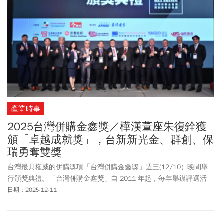
產業時事
2025台灣併購金鑫獎／樺漢董座朱復銓獲
頒「卓越成就獎」，台新新光金、群創、保
瑞勇奪雙獎
台灣最具權威的併購獎項「台灣併購金鑫獎」週三(12/10）晚間舉
行頒獎典禮。「台灣併購金鑫獎」自 2011 年起，每年舉辦評選活
動，評審委員皆為國內最資深的併購專業人士，歷年來得獎案例皆
日期：2025-12-11
創下國內企業併購的里程碑。本屆計有 166 件併購案例競逐各類獎
項，產業類別橫跨金融業、半導體製造業、資安通訊、醫療生技及