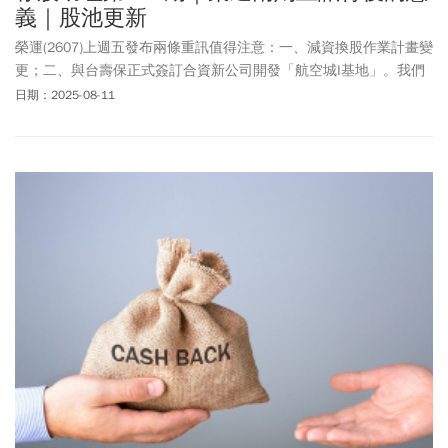
義｜股池更新
榮運(2607)上週五發布兩條重訊值得注意：一、減資換股作業計畫變
更；二、與台壽保正式簽訂合資新公司開發「航空城I基地」。我們
好好來梳理這背後的意義。
日期：2025-08-11