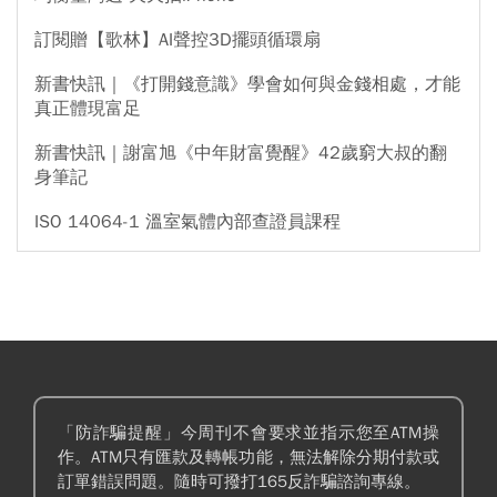
訂閱贈【歌林】AI聲控3D擺頭循環扇
新書快訊｜《打開錢意識》學會如何與金錢相處，才能
真正體現富足
新書快訊｜謝富旭《中年財富覺醒》42歲窮大叔的翻
身筆記
ISO 14064-1 溫室氣體內部查證員課程
「防詐騙提醒」今周刊不會要求並指示您至ATM操
作。ATM只有匯款及轉帳功能，無法解除分期付款或
訂單錯誤問題。隨時可撥打165反詐騙諮詢專線。