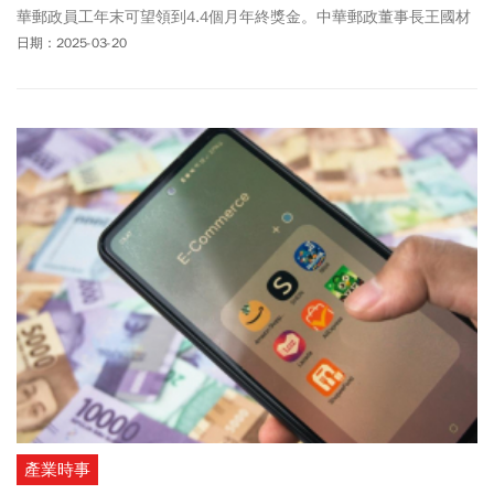
華郵政員工年末可望領到4.4個月年終獎金。中華郵政董事長王國材
說明，去年公司轉虧為盈，全年盈餘約26.5億元，已與交通部討
日期：2025-03-20
論，部長陳世凱也支持列甲等，後續就待國發會複評中華郵政會這
麼在意考評，不只因為影響到年終，而是因為2023年由於中華郵政
出現虧損，考成績效一度遭評「乙等」，導致員工恐少領0.9個月年
終。最終在工會揚言拒加班，經申覆後才改列甲等。週四同樣出席
活動的交通部次長伍勝園肯定郵局表現，他也強調，交通部沒有既
定立場，預計3月底4月初，會將內容提報至國發會。
產業時事