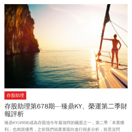
傳統消費性產業，充分展現台灣企業在多元產業中的戰略布局及併
購作為企業成長與產業整合的重要推動力。
存股助理
存股助理第678期—臻鼎KY、榮運第二季財
報評析
臻鼎KY(4958)成為存股池今年最強悍的飆股之一，第二季「本業獲
利」也相當優秀，之前我們就產業面向進行很多分析，前景沒問