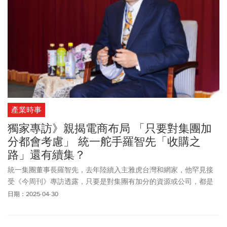
產業時事
獨家專訪》親揭電商布局 「只要對集團加
分都會考慮」 統一舵手羅智先「收購之
路」還有續集？
統一集團董事長羅智先，去年陸續入主雅虎台灣和網家，他罕見接
受《今周刊》專訪透露，只要是對集團有加分的資源或公司，都是
他考慮的選項。
日期：2025-04-30