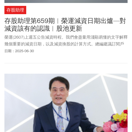
存股助理
存股助理第659期︱榮運減資日期出爐—對
減資該有的認識︱股池更新
榮運(2607)上週五公告減資時程。我們會盡量用淺顯易懂的文字解釋
幾個重要的減資日期，以及減資換股的計算方式。總編建議訂閱戶
要認真地學習減資相關知識，因為，「後資本主義」時代，減資將
日期：2025-06-30
會愈來愈盛行，這裡面蘊藏了許多發財的機會。