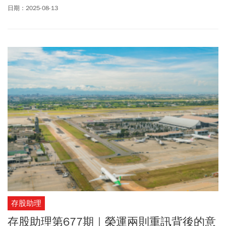
題，問題出在評價上，這期我們好好來聊聊。榮運(2607)第二季獲利
日期：2025-08-13
表現也沒讓我失望，今日股價拉回頗深，富旭哥又買了幾張，目前
來到25張，準備參與今年的減資。
存股助理
存股助理第677期｜榮運兩則重訊背後的意