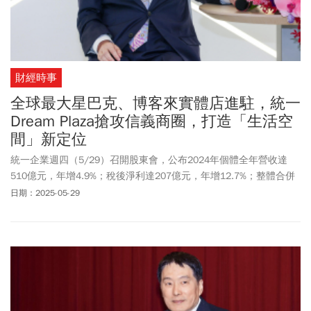
財經時事
全球最大星巴克、博客來實體店進駐，統一
Dream Plaza搶攻信義商圈，打造「生活空
間」新定位
統一企業週四（5/29）召開股東會，公布2024年個體全年營收達
510億元，年增4.9%；稅後淨利達207億元，年增12.7%；整體合併
營收達6,576億元。
日期：2025-05-29