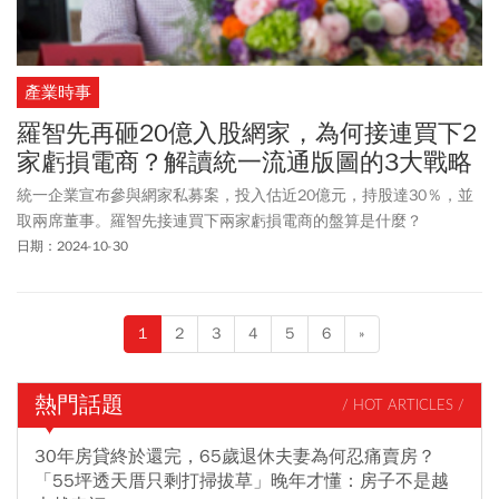
產業時事
羅智先再砸20億入股網家，為何接連買下2
家虧損電商？解讀統一流通版圖的3大戰略
統一企業宣布參與網家私募案，投入估近20億元，持股達30％，並
取兩席董事。羅智先接連買下兩家虧損電商的盤算是什麼？
日期：2024-10-30
1
2
3
4
5
6
»
熱門話題
/ HOT ARTICLES /
30年房貸終於還完，65歲退休夫妻為何忍痛賣房？
「55坪透天厝只剩打掃拔草」晚年才懂：房子不是越