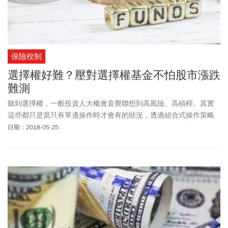
保險稅制
選擇權好難？壓對選擇權基金不怕股市漲跌
難測
聽到選擇權，一般投資人大概會直覺聯想到高風險、高槓桿。其實
這些都只是當只有單邊操作時才會有的狀況，透過組合式操作策略
就可以達到特定目標且降低風險。運用選擇權交易的基金主要是以
日期：2018-05-25
掩護性買權（Covered Call）策略進行。