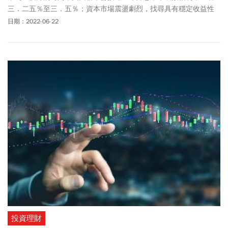
三．二五％至三．五％；資本市場震盪劇烈，找尋具有穩定收益性
質的工具，可望成為投資人資金布局的新方向。
日期：2022-06-22
投資理財