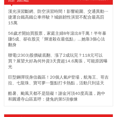
漢光演習斷網、防空演習時間！影響範圍、交通異動…
捷運台鐵高鐵公車停駛？城鎮韌性演習不配合最高罰
15萬
56歲才開始買股票，家庭主婦8年滾出8千萬！半年暴
賺5成、卻在股災「輝達殺在最低點」...她靠3個心法
翻身
聯電(2303)股價破底翻、漲了2成玩完？118元可以
買？展望大好為何外資3天賣超14.6萬張，可能原因曝
光
巨型鋼彈現身信義區！20個人氣IP登場，航海王、哥吉
拉、七龍珠、寶可夢…盤點打卡熱點，活動只到這天
酷暑、颱風天都不是阻礙！謝金河頂40度高溫，跑中
和圓通寺山區直呼：捷兔的第5項修煉