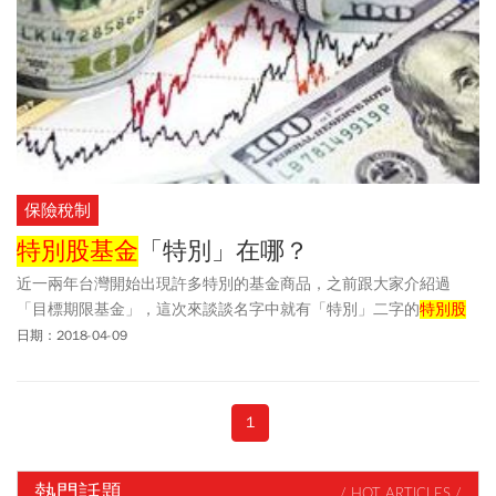
保險稅制
特別股基金
「特別」在哪？
近一兩年台灣開始出現許多特別的基金商品，之前跟大家介紹過
「目標期限基金」，這次來談談名字中就有「特別」二字的
特別股
基金
。去年初台灣才出現第一檔
特別股基金
，才一年多一點的時
日期：2018-04-09
間，目前市場已經有三檔
特別股基金
，一檔特別股ETF及一檔特別股
指數型基金等五個相關標的。
1
熱門話題
/ HOT ARTICLES /