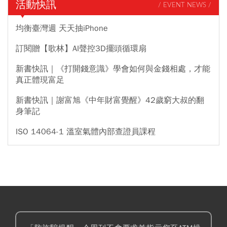
活動快訊
/ EVENT NEWS /
均衡臺灣週 天天抽iPhone
訂閱贈【歌林】AI聲控3D擺頭循環扇
新書快訊｜《打開錢意識》學會如何與金錢相處，才能
真正體現富足
新書快訊｜謝富旭《中年財富覺醒》42歲窮大叔的翻
身筆記
ISO 14064-1 溫室氣體內部查證員課程