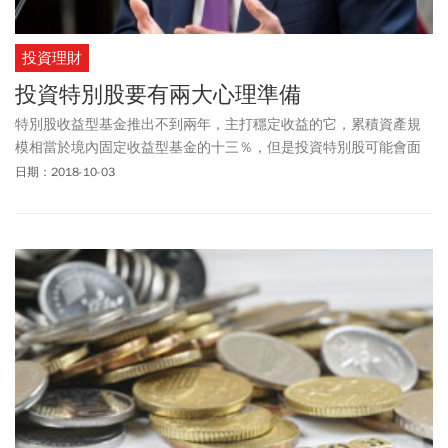
投資理財
投資特別股要有兩大心理準備
特別股收益型基金推出不到兩年，主打穩定收益的它，累積資產規
模相當於境內固定收益型基金的十三％，但是投資特別股可能會面
臨什麼樣的風險？ 投資人該有什麼心理準備？ 得要好好衡量。
日期：2018-10-03