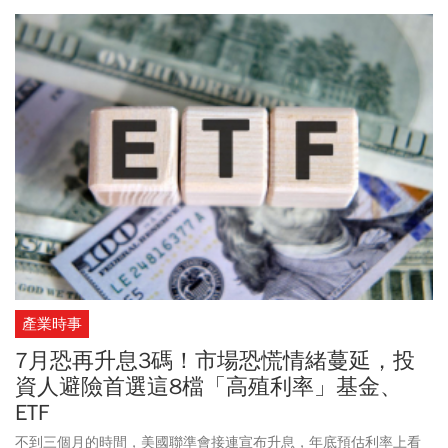
念。」過著簡樸生活的他更體認到一件事：「明明我每月花費頂多
3、5萬元，為何想靠投資賺幾千萬元？」於是，調整投資方式。現
在，投資3檔月月配息基金，過著穩穩月領10萬元的半退休生活。
產業時事
7月恐再升息3碼！市場恐慌情緒蔓延，投
資人避險首選這8檔「高殖利率」基金、
ETF
不到三個月的時間，美國聯準會接連宣布升息，年底預估利率上看