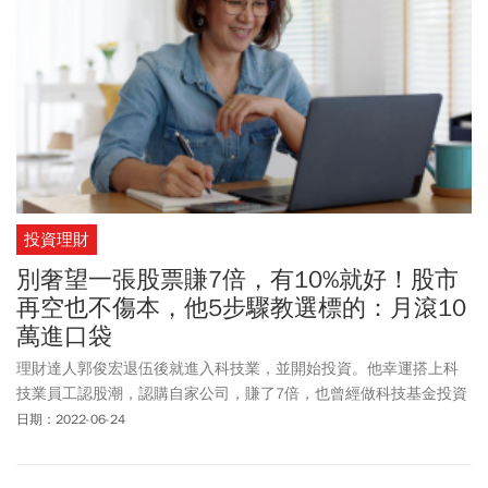
投資理財
別奢望一張股票賺7倍，有10%就好！股市
再空也不傷本，他5步驟教選標的：月滾10
萬進口袋
理財達人郭俊宏退伍後就進入科技業，並開始投資。他幸運搭上科
技業員工認股潮，認購自家公司，賺了7倍，也曾經做科技基金投資
大賠70%。經歷過股市多空洗禮後，他開始保守投資，「我不再奢望
日期：2022-06-24
一張股票可以賺7倍，投資只要一年獲利10%就好。」「我很懷念獲
利7倍的時候，但很快就被打回現實，幸好，我學到了很好的觀