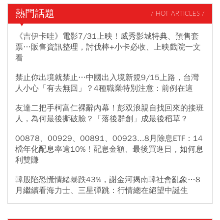
熱門話題
/ HOT ARTICLES /
《吉伊卡哇》電影7/31上映！威秀影城特典、預售套
票…販售資訊整理，討伐棒+小卡必收、上映戲院一文
看
禁止你出境就禁止…中國出入境新規9/15上路，台灣
人小心「有去無回」？4種職業特別注意：前例在這
友達二把手柯富仁裸辭內幕！彭双浪親自找回來的接班
人，為何最後撕破臉？「落後群創」成最後稻草？
00878、00929、00891、00923...8月除息ETF：14
檔年化配息率逾10%！配息金額、最後買進日，如何息
利雙賺
韓股陷恐慌情緒暴跌43%，謝金河揭南韓社會亂象…8
月繼續看海力士、三星彈跳：行情總在絕望中誕生