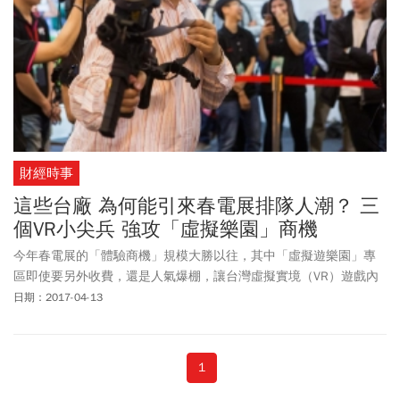
財經時事
這些台廠 為何能引來春電展排隊人潮？ 三
個VR小尖兵 強攻「虛擬樂園」商機
今年春電展的「體驗商機」規模大勝以往，其中「虛擬遊樂園」專
區即使要另外收費，還是人氣爆棚，讓台灣虛擬實境（VR）遊戲內
容商、軟硬體廠商看見商機，信心滿滿地準備迎接VR新紀元。
日期：2017-04-13
1