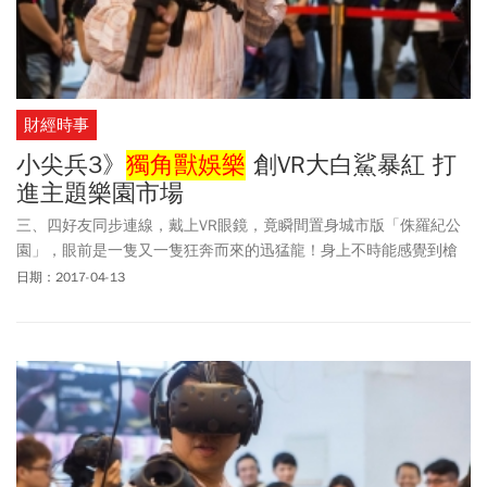
財經時事
小尖兵3》
獨角獸娛樂
創VR大白鯊暴紅 打
進主題樂園市場
三、四好友同步連線，戴上VR眼鏡，竟瞬間置身城市版「侏羅紀公
園」，眼前是一隻又一隻狂奔而來的迅猛龍！身上不時能感覺到槍
擊捲起的氣流感。
日期：2017-04-13