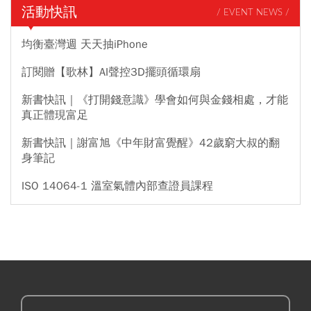
活動快訊
/ EVENT NEWS /
均衡臺灣週 天天抽iPhone
訂閱贈【歌林】AI聲控3D擺頭循環扇
新書快訊｜《打開錢意識》學會如何與金錢相處，才能
真正體現富足
新書快訊｜謝富旭《中年財富覺醒》42歲窮大叔的翻
身筆記
ISO 14064-1 溫室氣體內部查證員課程