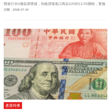
體進行301條款調查後，拍板課徵進口商品10%到12.5%關稅，實施
日就在美東時間周五 (24 日) 凌晨 12 時 01 分生效，以取代同一時
日期：2026-07-24
間到期的 10% 臨時關稅。有關台灣部分，貿易代表署在聯邦公報
（Federal Register）預先發布的公告版本中寫道，依據總統川普的
具體指示，決定對台灣產品加徵關稅，但公告附件中的部分產品不
在此限。若台灣產品適用的最惠國（MFN）關稅低於10%，則MFN關
稅與第301條關稅合計為10%，若該產品的MFN關稅高於或等於
10%，則適用的301條款關稅應為零。
產業時事