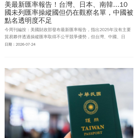
美最新匯率報告！台灣、日本、南韓...10
國未列匯率操縱國但仍在觀察名單，中國被
點名透明度不足
今周刊編按：美國財政部發布最新匯率報告，指出2025年沒有主要
貿易夥伴透過操縱匯率取得不公平競爭優勢，但台灣、中國、日
本、南韓等10個主要貿易夥伴，仍被列入匯率政策密切關注的觀察
日期：2026-07-24
名單。匯率報告提到，根據2015年「貿易便利化和貿易執行法」
（Trade Facilitation and Trade Enforcement Act），若國家符合對美
貿易順差顯著、經常帳順差龐大，以及持續進行單向外匯市場干預
等3項標準中的2項，就會被列入觀察名單。美財政部表示，泰國、
新加坡與
瑞士
各自僅符合其中一項標準；若在下一份報告中符合標
準仍少於2項，將會被移出名單。值得注意的是，先前有參議員呼籲
考慮將中國列為匯率操縱國，美財政部特別指出，儘管中國未被認
定為匯率操縱國，但相較於其他主要貿易夥伴，中國在匯率政策與
作為上的透明度仍明顯不足。美財政部強調，日後若有證據顯示中
國干預以抑制人民幣升值，中國的缺乏透明度不會妨礙美國將其認
定為匯率操縱國。