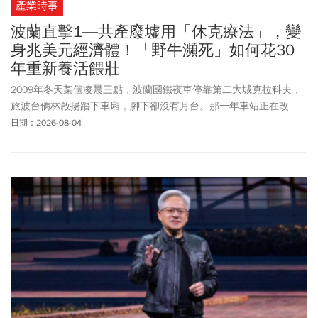
產業時事
波蘭直擊1—共產廢墟用「休克療法」，變
身兆美元經濟體！「野牛瀕死」如何花30
年重新養活餵壯
2009年冬天某個凌晨三點，波蘭國鐵夜車停靠第二大城克拉科夫，
旅波台僑林啟揚踏下車廂，腳下卻沒有月台。那一年車站正在改
建，積雪蓋住臨時的碎石地。多數東西被雪埋住，他當下的感受
日期：2026-08-04
是：這裡看起來比台灣還落後很多。10多年後，同一棟廢棄的舊火
車站，已改建成一間遊戲公司的辦公室，一部分空間還開放成新創
孵化器。克拉科夫已躍升為歐洲遊戲軟體與IT產業重鎮，更被視為波
蘭的矽谷，超過50家國際科技巨頭進駐。這一幕的今昔對照，正是
「波蘭」這頭「歐洲野牛」雄起最具畫面感的縮影。