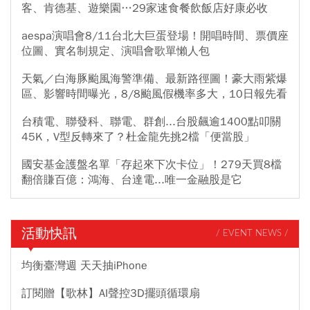
客、肯德基、遊樂園…29家速食餐飲飯店好康必收
aespa演唱會8/11台北大巨蛋登場！開唱時間、票價座
位圖、實名制規定、演唱會歌單懶人包
天氣／白海豚颱風海警準備、最新路徑圖！豪大雨紫爆
區、影響時間曝光，8/8颱風假機率多大，10日報先看
台積電、聯發科、聯電、群創...台股飆逾1400點叩關
45K，V型反轉來了？杜金龍先挑2檔「便當股」
國安基金護盤名單「存起來下次卡位」！279天買8檔
翻倍賺百億：鴻海、台達電...唯一金融股是它
活動快訊
/ EVENT NEWS /
均衡臺灣週 天天抽iPhone
訂閱贈【歌林】AI聲控3D擺頭循環扇