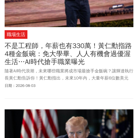
職場生活
不是工程師，年薪也有330萬！黃仁勳指路
4種金飯碗：免大學畢、人人有機會過優渥
生活…AI時代搶手職業曝光
隨著AI時代浪潮，未來哪些職業將成市場最搶手金飯碗？讓輝達執行
長黃仁勳告訴你！黃仁勳指出，未來10年內，大量年薪6位數美元
（約台幣330萬以上）的工作即將湧現，而這些工作多數不需要大學
日期：2026-08-03
學歷。至於哪些職業超搶手？黃仁勳點名水管工、電工、建築工人
及鋼鐵工人這4種職業。