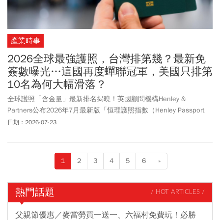
產業時事
2026全球最強護照，台灣排第幾？最新免
簽數曝光…這國再度蟬聯冠軍，美國只排第
10名為何大幅滑落？
全球護照「含金量」最新排名揭曉！英國顧問機構Henley &
Partners公布2026年7月最新版「恒理護照指數（Henley Passport
Index）」。其中新加坡可免簽前往192個國家與地區，再度蟬聯全
日期：2026-07-23
球最強護照。其中台灣排名第34，可免簽前往134個目的地。根據最
新排名指出，新加坡護照持有者可免簽或是落地簽，前往192個旅行
目的地，穩居全球第一。第二名由日本、南韓及阿拉伯聯合大公國
1
2
3
4
5
6
»
並列，三個國家皆可免簽前往188個目的地。此外，中國排名第60
名，免簽目的地為83個。相較之下，美國護照地位明顯下滑。2006
年，曾與丹麥、芬蘭並列全球第一。20年後，美國雖可前往180個目
熱門話題
/ HOT ARTICLES /
的地，相較當年的130個國家增加不少，排名卻跌至與冰島並列第
10，反映全球旅遊自由度排行榜已徹底大洗牌。
父親節優惠／麥當勞買一送一、六福村免費玩！必勝