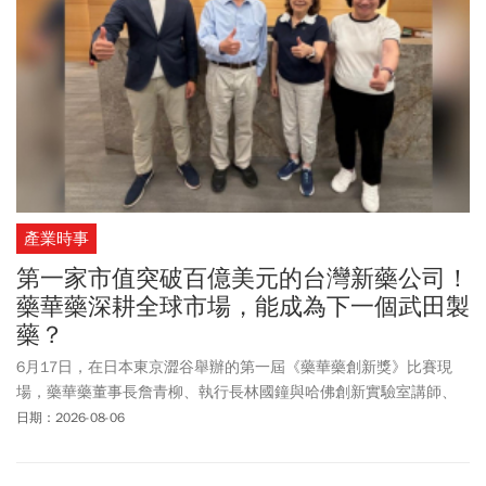
產業時事
第一家市值突破百億美元的台灣新藥公司！
藥華藥深耕全球市場，能成為下一個武田製
藥？
6月17日，在日本東京澀谷舉辦的第一屆《藥華藥創新獎》比賽現
場，藥華藥董事長詹青柳、執行長林國鐘與哈佛創新實驗室講師、
新創平台TECH-Tokyo創辦人兼執行總監Jorge Cortell齊聚一堂，評選
日期：2026-08-06
從近40家亞太新創參與、最後進入八強決選的隊伍。 這個新創競賽
總獎金達20萬美元，已經衝上生技新創競賽中全球前十大，在藥華