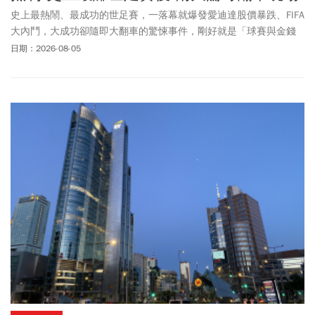
史上最熱鬧、最成功的世足賽，一落幕就爆發愛迪達股價暴跌、FIFA
大內鬥，大成功卻隨即大翻車的驚悚事件，剛好就是「球賽與金錢
對撞」的最佳寫照！
日期：2026-08-05