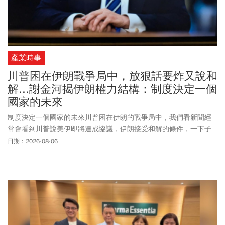
產業時事
川普困在伊朗戰爭局中，放狠話要炸又說和
解...謝金河揭伊朗權力結構：制度決定一個
國家的未來
制度決定一個國家的未來川普困在伊朗的戰爭局中，我們看新聞經
常會看到川普說美伊即將達成協議，伊朗接受和解的條件，一下子
又放狠話要炸爛伊朗！川普反反覆覆，不知道要相信誰？
日期：2026-08-06