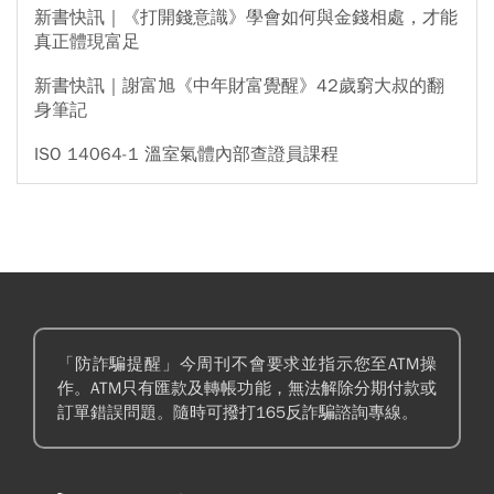
新書快訊｜《打開錢意識》學會如何與金錢相處，才能
真正體現富足
新書快訊｜謝富旭《中年財富覺醒》42歲窮大叔的翻
身筆記
ISO 14064-1 溫室氣體內部查證員課程
「防詐騙提醒」今周刊不會要求並指示您至ATM操
作。ATM只有匯款及轉帳功能，無法解除分期付款或
訂單錯誤問題。隨時可撥打165反詐騙諮詢專線。