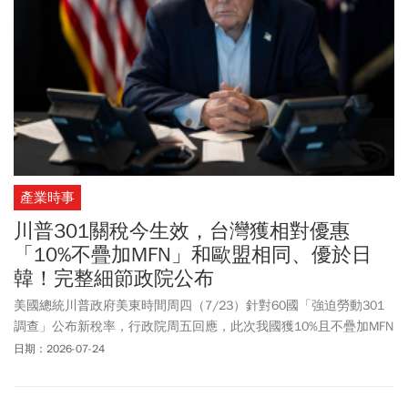
產業時事
川普301關稅今生效，台灣獲相對優惠
「10%不疊加MFN」和歐盟相同、優於日
韓！完整細節政院公布
美國總統川普政府美東時間周四（7/23）針對60國「強迫勞動301
調查」公布新稅率，行政院周五回應，此次我國獲10%且不疊加MFN
相對優惠待遇，將持續爭取我國家及產業最佳利益。行政院解釋，
日期：2026-07-24
這意指我國目前產品如果關稅低於10%，則301加徵關稅僅補足至
MFN與301關稅合計10%；如目前MFN關稅已達10%或10%以上，則