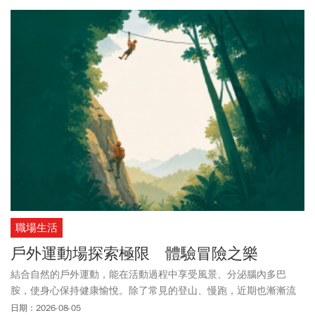
藥策略長靳嚴博牽線下，Jorge Cortell與兩位哈佛教授Satish
Tadikonda、William Marks都參與合作，另外也請來中研院院士陳培
哲合組評審團，最後進入決賽的八組隊伍，由三家台灣及兩家日本
團隊脫穎而出。
職場生活
戶外運動場探索極限 體驗冒險之樂
結合自然的戶外運動，能在活動過程中享受風景、分泌腦內多巴
胺，使身心保持健康愉悅。除了常見的登山、慢跑，近期也漸漸流
行攀岩、滑索等具挑戰性的活動，各類戶外運動場應運而生，成為
日期：2026-08-05