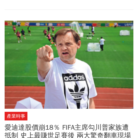
玩家們活動筋骨、挑戰自我的新場所。
產業時事
愛迪達股價崩18％ FIFA主席勾川普家族遭
抵制 史上最賺世足賽後 兩大驚奇翻車現場