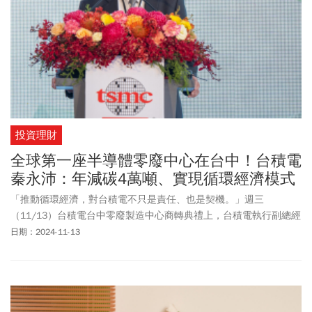
投資理財
全球第一座半導體零廢中心在台中！台積電
秦永沛：年減碳4萬噸、實現循環經濟模式
「推動循環經濟，對台積電不只是責任、也是契機。」週三
（11/13）台積電台中零廢製造中心商轉典禮上，台積電執行副總經
理暨共同營運長秦永沛在致詞中強調，這不但是半導體產業第一座
日期：2024-11-13
資源循環場域，也是台積電與台灣環保廠商，共同合作的重要成
就。