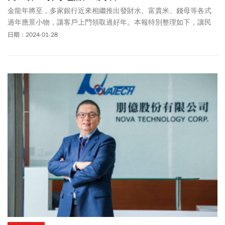
金龍年將至，多家銀行近來相繼推出發財水、富貴米、錢母等各式
過年應景小物，讓客戶上門領取過好年。本報特別整理如下，讓民
眾比較並選擇自己鍾愛的小物，並且不錯過領取的時間。要特別注
日期：2024-01-28
意的是有些是農曆年前可領，有些須等到2月15日開工日才會發送。
另外，有些必須是限定財富管理客戶才能領取。