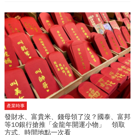
袋，品卓從2011年推出deya（台語發音：袋子）自創品牌，從材
料、設計、生產到銷售一條龍，也融入環保永續概念。
產業時事
發財水、富貴米、錢母領了沒？國泰、富邦
等10銀行搶推「金龍年開運小物」 領取
方式、時間地點一次看