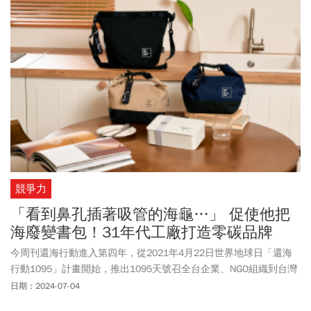
競爭力
「看到鼻孔插著吸管的海龜…」 促使他把
海廢變書包！31年代工廠打造零碳品牌
今周刊還海行動進入第四年，從2021年4月22日世界地球日「還海
行動1095」計畫開始，推出1095天號召全台企業、NGO組織到台灣
海岸淨灘，並將收集到的廢棄物製成商品，喚起大家對海洋環境保
日期：2024-07-04
育、減塑減廢的重視。近期和品卓企業合作推出海廢便當盒、便當