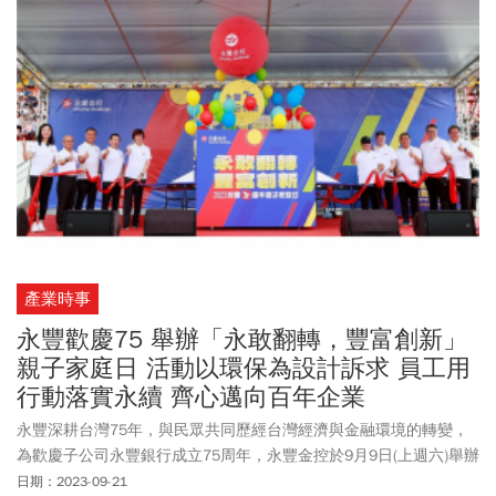
產業時事
永豐歡慶75 舉辦「永敢翻轉，豐富創新」
親子家庭日 活動以環保為設計訴求 員工用
行動落實永續 齊心邁向百年企業
永豐深耕台灣75年，與民眾共同歷經台灣經濟與金融環境的轉變，
為歡慶子公司永豐銀行成立75周年，永豐金控於9月9日(上週六)舉辦
「永豐75週年親子家庭日」活動，活動贈品與製作物均以環保、再
日期：2023-09-21