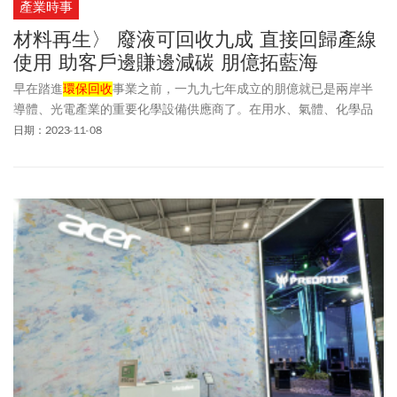
產業時事
材料再生〉 廢液可回收九成 直接回歸產線
使用 助客戶邊賺邊減碳 朋億拓藍海
早在踏進
環保回收
事業之前，一九九七年成立的朋億就已是兩岸半
導體、光電產業的重要化學設備供應商了。在用水、氣體、化學品
等三大類的高科技廠務供應系統中，朋億在創業初期鎖定主攻化學
日期：2023-11-08
品系統，「台積電、聯電、日月光、矽品、友達、群創、台灣康
寧、中芯國際、新加坡美光半導體⋯⋯。」二○一七年的公開說明
書裡，朋億羅列歷年來多家業界大咖客戶。