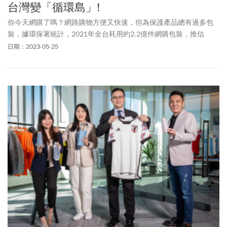
台灣變「循環島」!
你今天網購了嗎？網路購物方便又快速，但為保護產品總有過多包
裝，據環保署統計，2021年全台耗用約2.2億件網購包裝，推估
2030年將翻倍。「實體購物可以自備容器、環保袋及環保杯，那網
日期：2023-05-25
購包裝材質是否也能將選擇權交給消費者？」