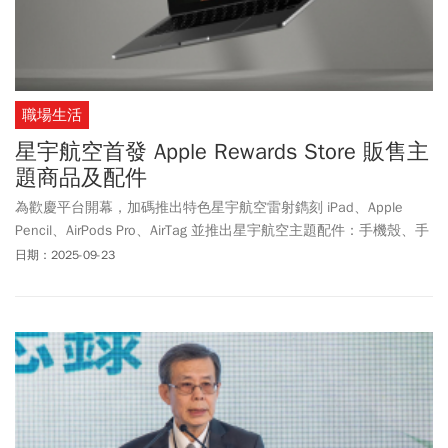
職場生活
星宇航空首發 Apple Rewards Store 販售主
題商品及配件
為歡慶平台開幕，加碼推出特色星宇航空雷射鐫刻 iPad、Apple
Pencil、AirPods Pro、AirTag 並推出星宇航空主題配件：手機殼、手
機支架及手機掛繩。即日起亦將於平台正式開賣 iPhone17 系列手
日期：2025-09-23
機，配合新機上市，凡搭配新機購買即可享有主題配件優惠，加購
價740元起，超值優惠值得大家收藏！