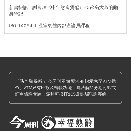
新書快訊｜謝富旭《中年財富覺醒》42歲窮大叔的翻
身筆記
ISO 14064-1 溫室氣體內部查證員課程
「防詐騙提醒」今周刊不會要求並指示您至ATM操
作。ATM只有匯款及轉帳功能，無法解除分期付款或
訂單錯誤問題。隨時可撥打165反詐騙諮詢專線。