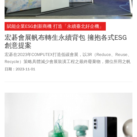
賦能企業ESG創新商機 打造「永續臺北好企機」
宏碁會展帆布轉生永續背包 擁抱各式ESG
創意提案
宏碁在2023年COMPUTEX打造低碳會展，以3R（Reduce、Reuse、
Recycle）策略具體減少會展裝潢工程之最終廢棄物，攤位所用之帆
布於閉展後，加入社會企業日常經典的REBIRTH再造計畫轉生帆布
日期：2023-11-01
包，號召同仁響應購買，落實低碳永續。