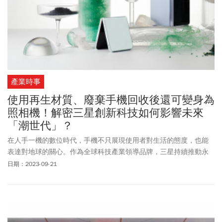
產業時事
使用再生材質、廢棄手機回收後還可變身為
照相機！解密三星創新科技如何影響未來
「潮世代」？
在人手一機的數位時代，手機不只展現使用者對生活的態度，也能
表達對地球的關心。作為全球科技產業領導品牌，三星持續推動永
續議題數十年，並於2022年推出全新環保策略「永續日常」，除了
日期：2023-09-21
將環保使命置入產品開發的每個環節中，更將永續思維深入企業文
化，透過人才培育把影響力向下延伸至年輕世代，在市場掀起一波
波永續潮流！