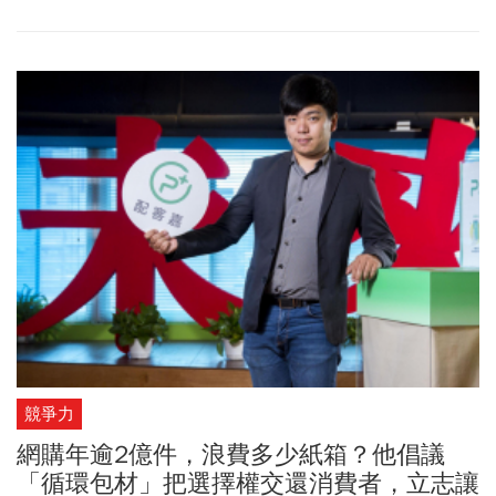
生、永續為設計訴求，鼓勵每一位員工重視環保並落實執行，本次
活動現場吸引超過6,000位員工及眷屬參與，充分展現永豐人的活力
與熱情，也藉由本次的活動主題「永敢翻轉、豐富創新」，期許員
工同心共進，打造百年企業！
競爭力
網購年逾2億件，浪費多少紙箱？他倡議
「循環包材」把選擇權交還消費者，立志讓