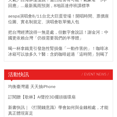
回應」...最新風雨預測，8地區達停班課標準
aespa演唱會8/11台北大巨蛋登場！開唱時間、票價座
位圖、實名制規定、演唱會歌單懶人包
把台灣經濟說得一無是處，但數字會說話！謝金河：中
國更依賴台灣「仍很需要我們的半導體」
喝一杯拿鐵竟引發急性腎損傷「一動作害的」！咖啡冰
冰箱可以放多久？醫：含奶咖啡超過「這時間」別喝了
活動快訊
/ EVENT NEWS /
均衡臺灣週 天天抽iPhone
訂閱贈【歌林】AI聲控3D擺頭循環扇
新書快訊｜《打開錢意識》學會如何與金錢相處，才能
真正體現富足