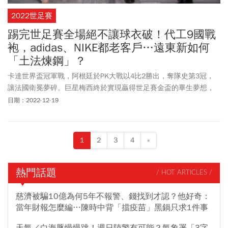
2022世足賽
踢完世足賽全場絕不讓球衣破！代工9國戰
袍，adidas、NIKE都老客戶…遠東新如何
「土法煉鋼」？
卡達世界盃冠軍戰，阿根廷於PK大戰以4比2勝出，奪隊史第3冠，
讓法國衛冕夢碎。巨星梅西終於實現贏得世足賽金盃的畢生夢想，
帶領阿根廷奪下睽違36年的隊史第3冠，許多民眾感動落淚。(原文
日期：2022-12-19
刊載於2022/11/16，更新時間為2022/12/19)
1
2
3
4
»
熱門話題
/ HOT ARTICLES /
慈濟被騙10億為何5年不報警、錢找到才認？他好奇：
當年財報怎麼編…陳時中背「擋疫苗」黑鍋只求1件事
天氣／白海豚慢慢跳！週日陸警有可能？氣象署「3字