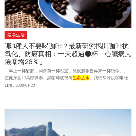
職場生活
哪3種人不要喝咖啡？最新研究揭開咖啡抗
氧化、防癌真相：一天超過●杯「心臟病風
險暴增26％」
「早上一杯醒腦，開會前一杯壓驚，熬夜趕報告再來一杯續命。」
在健身圈和高壓職場，黑咖啡被視為
生命之水
。我們常聽說咖啡能
抗氧化、燃脂、甚至防癌。但這篇2026年發表的最新研究可能會讓
日期：2026-01-20
你冷靜一下。