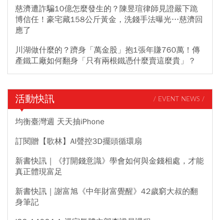
慈濟遭詐騙10億怎麼發生的？陳昱瑄律師見證嚴下跪
博信任！豪宅藏158公斤黃金，洗錢手法曝光…慈濟回
應了
川湖做什麼的？躋身「萬金股」抱1張年賺760萬！傳
產鐵工廠如何翻身「只有兩根鐵憑什麼賣這麼貴」？
活動快訊
/ EVENT NEWS /
均衡臺灣週 天天抽iPhone
訂閱贈【歌林】AI聲控3D擺頭循環扇
新書快訊｜《打開錢意識》學會如何與金錢相處，才能
真正體現富足
新書快訊｜謝富旭《中年財富覺醒》42歲窮大叔的翻
身筆記