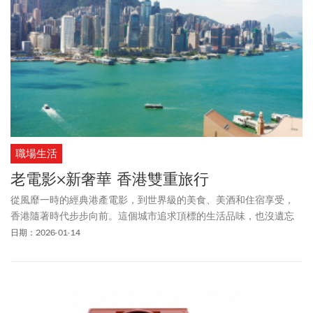
職場生活
老電影×新奢華 香港雙重旅行
從風靡一時的經典港產電影，到世界級的美食、美酒和住宿享受，
香港隨著時代步步向前。這個城市追求頂標的生活品味，也沒遺忘
撿拾珍貴的電影文化；一趟香港旅行、兩種體驗，感受香港新舊並
日期：2026-01-14
陳的生活魅力。