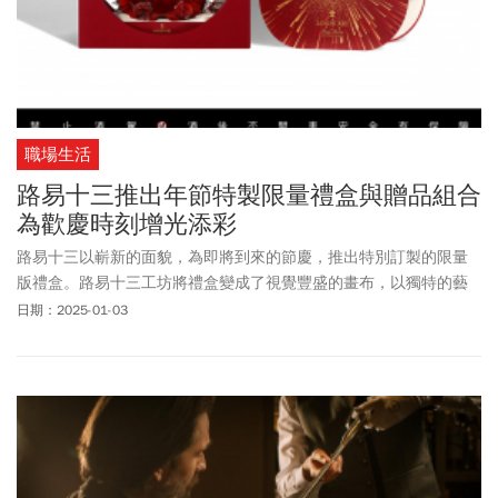
饋贈，皆為新春佳節的至臻之選，為您點亮尊貴非凡的節慶時光，
共譜流光溢彩的新年篇章。
職場生活
路易十三推出年節特製限量禮盒與贈品組合
為歡慶時刻增光添彩
路易十三以嶄新的面貌，為即將到來的節慶，推出特別訂製的限量
版禮盒。路易十三工坊將禮盒變成了視覺豐盛的畫布，以獨特的藝
術風格捕捉了節慶的精神。隆重介紹精美的路易十三歲末禮盒，為
日期：2025-01-03
節慶時刻加分昇溫。禮盒繪有充滿活力的煙火圖案，與此刻的歡樂
能量相互輝映，同時為涓滴珍貴，如同迷人的香氣交響樂的路易十
三揭幕。