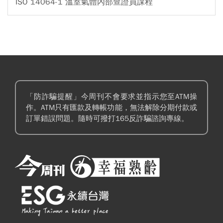
ISO 14064-1 溫室氣體內部查證員課程
「防詐騙提醒」今周刊不會要求並指示您至ATM操
作。ATM只有匯款及轉帳功能，無法解除分期付款或
訂單錯誤問題。隨時可撥打165反詐騙諮詢專線。