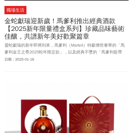
職場生活
金蛇獻瑞迎新歲！馬爹利推出經典酒款
【2025新年限量禮盒系列】珍藏品味藝術
佳釀，共譜新年美好歡聚篇章
靈蛇獻瑞的新年即將到來，馬爹利（Martell）特獻傳世奢華的「馬
爹利金王之尊2025蛇年限定款」，以及經典不墜的「馬爹利藍帶
2025新年限定禮盒」、「馬爹利名仕2025新年限定禮盒」與「馬爹
日期：2025-01-16
利藍淬燕2025新年限定禮盒」，以創新的視角與精湛的工藝，呈現
最新干邑鉅作。創立於1715年的馬爹利，為歷史最悠久的法國頂級
干邑世家，由貴族尚．馬爹利（Jean Martell）先生一手奠基，其品
牌標誌——翱翔的雨燕，象徵自由無拘與持續突破的領銜精神。歷
經超越三個世紀的時光淬鍊，馬爹利始終秉持對卓越品質的不懈追
求，以及發揚對干邑產區的深厚淵源，以大膽創新的精神不斷重塑
干邑的風味體驗，成就其無可比擬的獨特魅力，至今享譽全球。今
年，馬爹利以四款2025蛇年限量臻釀，再次詮釋品牌對於品味、專
業與精湛工藝的執著。每一滴珍稀佳釀不僅蘊含著濃濃的新年祝
福，更凝結了馬爹利歷久傳承的釀造智慧與優雅氣息，無論珍藏或