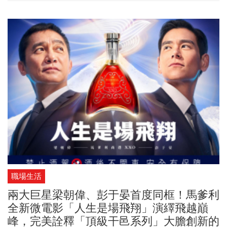
職場生活
兩大巨星梁朝偉、彭于晏首度同框！馬爹利
全新微電影「人生是場飛翔」演繹飛越巔
峰，完美詮釋「頂級干邑系列」大膽創新的