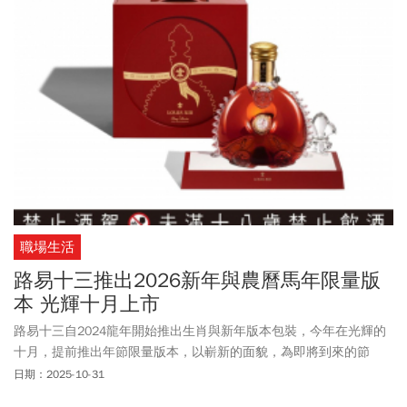
職場生活
路易十三推出2026新年與農曆馬年限量版
本 光輝十月上市
路易十三自2024龍年開始推出生肖與新年版本包裝，今年在光輝的
十月，提前推出年節限量版本，以嶄新的面貌，為即將到來的節
慶。路易十三工坊將禮盒變成了視覺豐盛的畫布，以獨特的藝術風
日期：2025-10-31
格捕捉了節慶的精神。每件禮盒皆完全由手工打造，體現了路易十