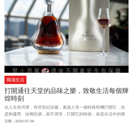
職場生活
打開通往天堂的品味之樂，致敬生活每個輝
煌時刻
在人生長河裡，有些世紀珍藏，會讓人等一個特殊時機打開它，但
是夠優秀、珍稀的酒，卻不用等，打開它的時候，就是生活中的輝
煌時刻，全球干邑領導品牌軒尼詩（Hennessy）巔峰之作——百樂
日期：2024-07-04
廷（Paradis）正是如此。