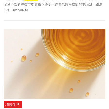
字塔頂端的消費市場霸榜不墜？一道看似盤根錯節的申論題，路易
十三（Louis XIII）執行董事安妮洛爾．普雷薩（Anne Laure
日期：2025-09-10
Pressat）用簡短的一句話破題，「路易十三的DNA就是追求極
致。」普雷薩說。
職場生活