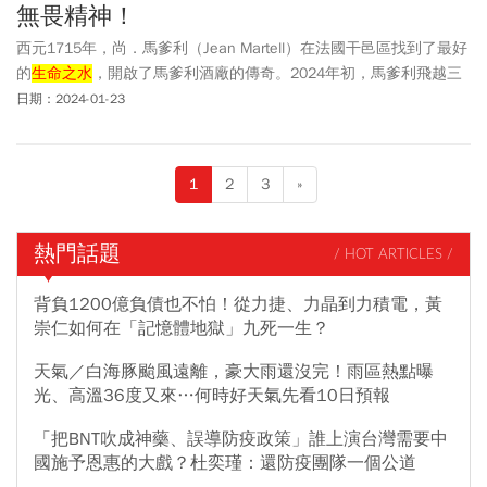
無畏精神！
西元1715年，尚．馬爹利（Jean Martell）在法國干邑區找到了最好
的
生命之水
，開啟了馬爹利酒廠的傳奇。2024年初，馬爹利飛越三
百年歷史再創顛峰，邀請兩大影壇巨星梁朝偉、彭于晏擔任品牌雙
日期：2024-01-23
代言人，展演「人生是場飛翔」的品牌精神！此外，因應龍年新春
佳節即將到來，馬爹利更隆重推出經典酒款─「名仕」與「藍帶」
龍年限量禮盒，藉著充滿詩韻與故事性的創新設計，寄寓馬爹利自
1
2
3
»
由無畏的新年期許！
熱門話題
/ HOT ARTICLES /
背負1200億負債也不怕！從力捷、力晶到力積電，黃
崇仁如何在「記憶體地獄」九死一生？
天氣／白海豚颱風遠離，豪大雨還沒完！雨區熱點曝
光、高溫36度又來…何時好天氣先看10日預報
「把BNT吹成神藥、誤導防疫政策」誰上演台灣需要中
國施予恩惠的大戲？杜奕瑾：還防疫團隊一個公道