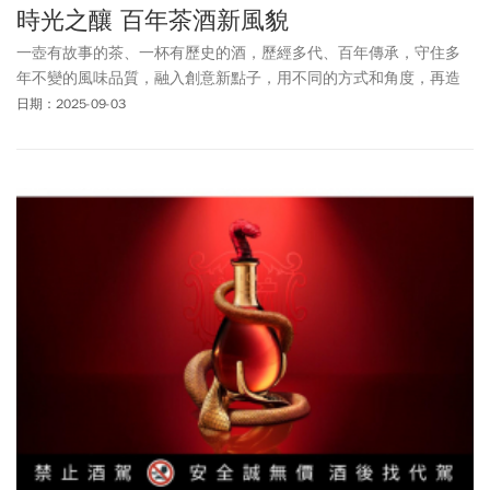
時光之釀 百年茶酒新風貌
一壺有故事的茶、一杯有歷史的酒，歷經多代、百年傳承，守住多
年不變的風味品質，融入創意新點子，用不同的方式和角度，再造
茗品佳釀的現代新價值。
日期：2025-09-03