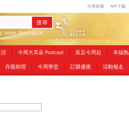
搜尋
金
00939
勞保年金試算
生活
今周大耳朵 Podcast
富足今周起
幸福熟
存股助理
今周學堂
訂購優惠
活動報名