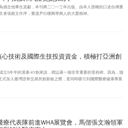
為感念他畢生貢獻，本刊將二○一三年出版、由本人授權的口述自傳重
文者張殿文作序，重溫尹衍樑興學興人的大愛精神。
靠核心技術及國際生技投資資金，積極打亞洲創
對於成立5年半的漢康-KY創來說，標誌著一個非常重要的里程碑。因為，隨
7）正式加入臺灣證券交易所創新板之際，更同時吸引到國際醫療健康專業
醫療代表隊前進WHA展覽會，馬偕張文瀚領軍