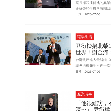
蔡長海和潘健成的異業
正好帶領生技考察團回
最看好哪個老闆？我說
日期：2026-07-05
職場生活
尹衍樑捐北榮1
世界！謝金河
台灣抗癌進入最關鍵1
說尹衍樑先生不但一次
月，只有一個附帶條件
日期：2026-07-05
產業時事
「他很難訪，
深⋯」 尹衍樑