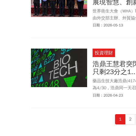
展現智慧、創
世界衛生大會（WHA
由外交部主辦、外貿協會執行
& HealthTech E
日期：2026-05-13
醫院總院長張文瀚擔任
灣在創新醫療、智慧醫
投資理財
浩鼎王慧君突閃
只剩23分之1
藥品生技大廠浩鼎(41
為4/30，浩鼎同一天
走低，收在跌停價32.
日期：2026-04-23
物複合體)，不過面臨
後表現低迷。 事實上
歷史高峰755元，股價
1
2
跌，跌幅近4成。