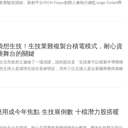
室講師、新創平台TECH-Tokyo創辦人兼執行總監Jorge Cortell齊
家亞太新創參與、最後進入八強決選的隊伍。 這個新創競賽總獎金達20
競賽中全球前十大，在藥華藥策略長靳嚴博牽線下，Jorge Cortell
Tadikonda、William Marks都參與合作，另外也請來中研院院士陳培哲
決賽的八組隊伍，由三家台灣及兩家日本團隊脫穎而出。
袋想生技！生技業難複製台積電模式，耐心資
藥舞台的關鍵
台北市政府之邀做了一場演講，談的題目是「生技業可以複製半導體模
的主持人是環球生技社長林明定，另外三位主講人是台新藥商務與策略
長林俐伶博士及倍利生醫創投總經理許哲雄博士。
應用成今年焦點 生技展倒數 十檔潛力股搭暖
中旬在台北登場，核心主題聚焦新藥研發與AI應用。國內生技股沉寂已