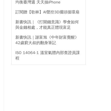
均衡臺灣週 天天抽iPhone
訂閱贈【歌林】AI聲控3D擺頭循環扇
新書快訊｜《打開錢意識》學會如何
與金錢相處，才能真正體現富足
新書快訊｜謝富旭《中年財富覺醒》
42歲窮大叔的翻身筆記
ISO 14064-1 溫室氣體內部查證員課
程