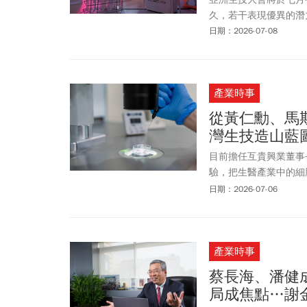
久，若干表現優異的潛
日期：2026-07-08
產業時事
從黃仁勳、馬
灣生技造山藍
目前擔任互貴興業董事
驗，把生醫產業中的細
最佳時機，治療「欲病
日期：2026-07-06
醫療體系與資金人才，
產業時事
蔡長海、潘健
局成焦點…謝