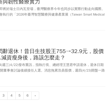
新與韌性醫療實力
）即將於瑞士日內瓦登場，臺灣醫療界今年也同步以實際行動走向國際。
的「2026年臺灣智慧醫療與健康產業展（Taiwan Smart Medical
xpo, Geneva 2026）」也將於5月17日至19日在日內瓦同步登場，由馬偕紀念
團長，集結國內醫學中心、智慧醫療與
生技產業
共30個單位參與，以臺
療及韌性醫療的醫療實力前進國際舞台。
辭退休！昔日生技股王755→32.9元，股價
...減資瘦身後，路該怎麼走？
74)週三(4/22)發布重訊，指執行長、總經理王慧君申請退休，退休日期
召開董事會討論後續接任人選。消息拖累浩鼎股價，週四(4/23)開盤一路
9元。王慧君自2023年6月接任浩鼎執行長，研發重心為開發ADC(抗體藥
許多挑戰；旗下治療三陰性乳癌新藥解盲失利，股價也自2015年最高點
，浩鼎乳癌新藥曾號稱「一顆藥可以救全世界」2015年股價更一度飆到
已剩當年的23分之1，今年１月完成減資瘦身後，又從55.2 元一路崩
3
4
5
6
»