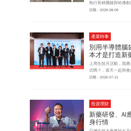
執行長林國鐘與哈佛創新實驗
聚一堂，評選從近40
日期：2026-08-06
萬美元，已經衝上生技新創
與兩位哈佛教授Satish 
合組評審團，最後進入
產業時事
別用半導體腦
本才是打造新
上周生技月活動，我應
式嗎？」當天一起與會
長魏景成、藥華藥科學
日期：2026-07-21
投資理財
新藥研發、AI
身行情
亞洲生技大會將於七月