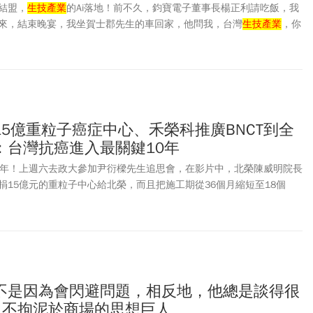
結盟，
生技產業
的Ai落地！前不久，鈞寶電子董事長楊正利請吃飯，我
來，結束晚宴，我坐賀士郡先生的車回家，他問我，台灣
生技產業
，你
：蔡長海！他說他也很認同。
5億重粒子癌症中心、禾榮科推廣BNCT到全
：台灣抗癌進入最關鍵10年
0年！上週六去政大參加尹衍樑先生追思會，在影片中，北榮陳威明院長
捐15億元的重粒子中心給北榮，而且把施工期從36個月縮短至18個
：要有2%的比率留給沒有能力付費的窮苦病人。
不是因為會閃避問題，相反地，他總是談得很
 不拘泥於商場的思想巨人