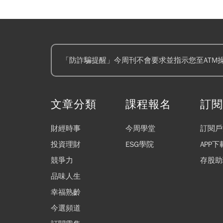
「防詐騙提醒」今周刊不會要求並指示您至ATM
文章分類
課程報名
訂
財經時事
今周學堂
訂閱戶
投資理財
ESG學院
APP下
競爭力
存股助
品味人生
幸福熟齡
今選頻道