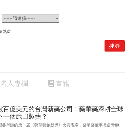
~
福熟齡
名人專欄
書籍
破百億美元的台灣新藥公司！藥華藥深耕全球
下一個武田製藥？
京澀谷舉辦的第一屆《藥華藥創新獎》比賽現場，藥華藥董事長詹青柳、