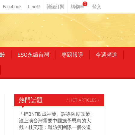
0
齡
ESG永續台灣
專題報導
今選頻道
熱門話題
/ HOT ARTICLES /
「把BNT吹成神藥、誤導防疫政策」
誰上演台灣需要中國施予恩惠的大
戲？杜奕瑾：還防疫團隊一個公道