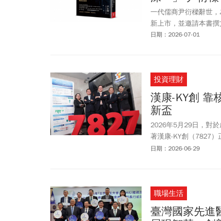
一代儒商尹衍樑辭世，
新上市，並邀請本書撰
日期：2026-07-01
投資理財
漢康-KY創 
新盃
2026年5月29日，
著漢康-KY創（782
投資機構的入股。
日期：2026-06-29
職場生活
臺灣國家先進