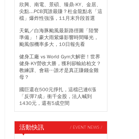
欣興、南電、景碩、臻鼎-KY、金居、
尖點...PCB買誰最賺？杜金龍點名「這
檔」爆炸性強漲，11月末升段首選
天氣／白海豚颱風最新路徑圖「陸警
準備」！豪大雨紫爆影響時間曝光，
颱風假機率多大，10日報先看
健身工廠 vs World Gym大解密！世界
健身-KY營收大勝，獲利卻輸給柏文？
教練課、會籍…誰才是真正賺錢金雞
母？
國巨還在500元掙扎，這檔已連6漲
「反彈7成」衝千金股，法人喊到
1430元，還有5成空間
活動快訊
/ EVENT NEWS /