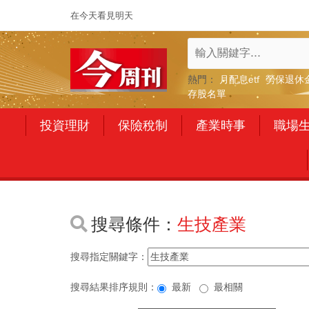
在今天看見明天
熱門：
月配息etf
勞保退休
存股名單
投資理財
保險稅制
產業時事
職場
搜尋條件：
生技產業
搜尋指定關鍵字：
搜尋結果排序規則：
最新
最相關