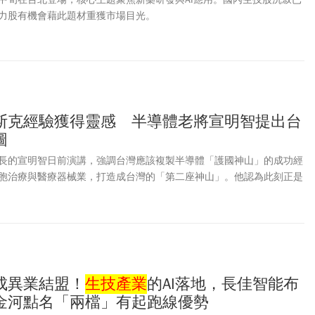
力股有機會藉此題材重獲市場目光。
斯克經驗獲得靈感 半導體老將宣明智提出台
圖
長的宣明智日前演講，強調台灣應該複製半導體「護國神山」的成功經
胞治療與醫療器械業，打造成台灣的「第二座神山」。他認為此刻正是
」的新市場正在崛起，而台灣同時擁有半導體累積的產業能力、完整的
具備天時、地利、人和，「諸事俱備，只欠起而行」。
成異業結盟！
生技產業
的AI落地，長佳智能布
金河點名「兩檔」有起跑線優勢