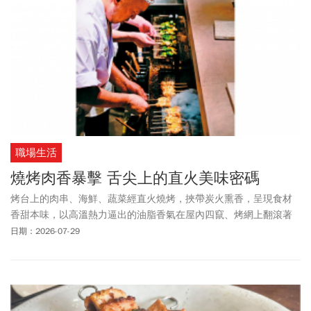
於親子同樂活動：小人國、六福村、義大遊樂世界、宜蘭國際童玩
藝術節，同步推出88節優惠！六福村在8/8至8/9，只要爸爸本人出
示相關證件可「免費入園」。《今周刊》整理各項父親節優惠活
動，來看看連鎖餐飲集團、飯店餐廳、遊樂園推出哪些活動？
職場生活
燒烤肉香暴擊 舌尖上的直火美味密碼
烤台上的肉串、海鮮、蔬菜經直火燒烤，挾帶炭火熏香，呈現食材
香甜本味，以高溫熱力逼出的油脂香氣在屋內四竄、烤網上翻滾著
馥郁肉汁滋滋作響，中秋吃烤肉提前預約、由職人代你燒烤，出一
日期：2026-07-29
張嘴就能感受大火淬鍊的野派風味。