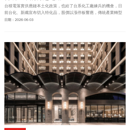
台積電落實供應鏈本土化政策，也給了台系化工廠練兵的機會，日
前台化、新纖宣布切入特化品，股價以漲停板響應，傳統產業轉型
迎來新時代。
日期：2026-06-03