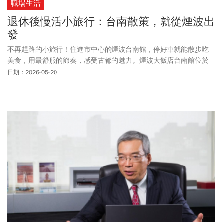
職場生活
退休後慢活小旅行：台南散策，就從煙波出
發
不再趕路的小旅行！住進市中心的煙波台南館，停好車就能散步吃
美食，用最舒服的節奏，感受古都的魅力。煙波大飯店台南館位於
中西區的精華地段，對於習慣開車出遊的人來說，將愛車安穩停妥
日期：2026-05-20
後，身心便自然切換為度假模式。無論是沉浸於臺南廟宇的靜謐氛
圍、神農街的歷史紋理，或是隱身巷弄的特色老屋小店，散步就能
輕鬆抵達，省去尋找車位與穿梭車陣的煩惱，讓假期的每一刻都充
滿悠閒與自在。