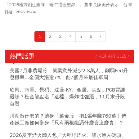
「2026地方創生團隊－端午禮盒型錄」。董事長陳美伶表示，台灣
地方創生基金會平台上的夥伴們，精心準備端午節送禮、自用兩相
日期：2026-05-04
宜的賀節禮盒。這些都是來自在地優質且有故事的產品，型錄打破
傳統端午送禮框架，將台灣風土、職人手藝、生態保育與循環經濟
融入各式精美禮盒中，為企業採購與民眾送禮提供兼具美感、溫度
1
2
3
4
5
6
»
與永續價值的全新選擇。
熱門話題
/ HOT ARTICLES /
美國7月非農爆冷！就業意外減少2.3萬人，削弱Fed升
息機率...金價大漲逾7%，創7個月來最佳單周
欣興、南電、景碩、臻鼎-KY、金居、尖點...PCB買誰
最賺？杜金龍點名「這檔」爆炸性強漲，11月末升段
首選
川湖做什麼的？躋身「萬金股」抱1張年賺760萬！傳
產鐵工廠如何翻身「只有兩根鐵憑什麼賣這麼貴」？
2026夏季煙火懶人包／大稻埕煙火、淡水漁人碼頭、