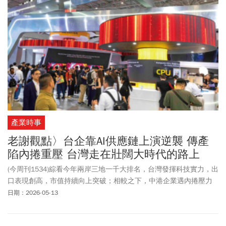
產業時事
老謝觀點〉台企靠AI供應鏈上演逆襲 傳產
陷內捲重壓 台灣走在壯闊大時代的路上
(今周刊1534)綜看今年兩岸三地一千大排名，台灣發揮科技實力，出
口表現創高，市值持續向上突破；相較之下，中港企業遇內捲壓力
與轉型遲滯，成長動能放緩，導致區域競爭版圖重組。
日期：2026-05-13