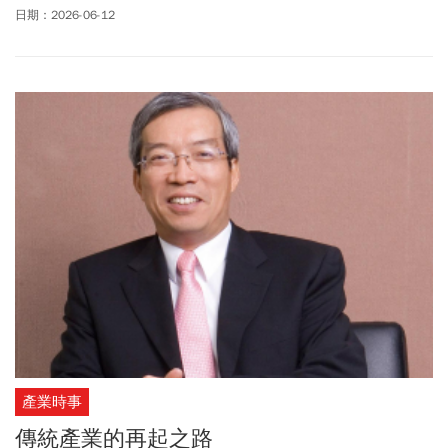
精選4間風格迥異的特色素食餐廳，帶您探索這座城市的植物性飲食
日期：2026-06-12
（Plant-based）樣貌，不妨跟著我們的腳步，在純粹的食材與講究
的手藝間，細細感受素食料理顛覆想像的無窮魅力。
產業時事
傳統產業的再起之路