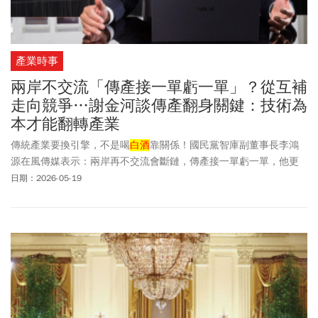
產業時事
兩岸不交流「傳產接一單虧一單」？從互補
走向競爭…謝金河談傳產翻身關鍵：技術為
本才能翻轉產業
傳統產業要換引擎，不是喝
白酒
靠關係！國民黨智庫副董事長李鴻
源在風傳媒表示：兩岸再不交流會斷鏈，傳產接一單虧一單，他更
強調台灣不能只靠台積電！可以看出李副董事長的經濟思維仍停留
日期：2026-05-19
在90年代。