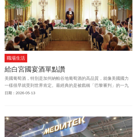
職場生活
給白宮國宴酒單點讚
美國葡萄酒，特別是加州納帕谷地葡萄酒的高品質，就像美國國力
一樣很早就受到世界肯定。最經典的是被戲稱「巴黎審判」的一九
七六年巴黎品酒會，在那場由法國評審嚴謹盲品的競賽中，加州酒
日期：2026-05-13
完勝法國布根地
白酒
與波爾多紅酒，跌破老派專家眼鏡，也為所謂
「新世界葡萄酒」的定位與定價開啟了新篇章。