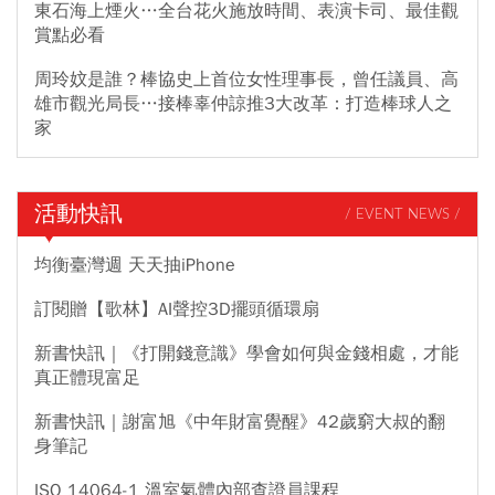
東石海上煙火…全台花火施放時間、表演卡司、最佳觀
賞點必看
周玲妏是誰？棒協史上首位女性理事長，曾任議員、高
雄市觀光局長…接棒辜仲諒推3大改革：打造棒球人之
家
活動快訊
/ EVENT NEWS /
均衡臺灣週 天天抽iPhone
訂閱贈【歌林】AI聲控3D擺頭循環扇
新書快訊｜《打開錢意識》學會如何與金錢相處，才能
真正體現富足
新書快訊｜謝富旭《中年財富覺醒》42歲窮大叔的翻
身筆記
ISO 14064-1 溫室氣體內部查證員課程