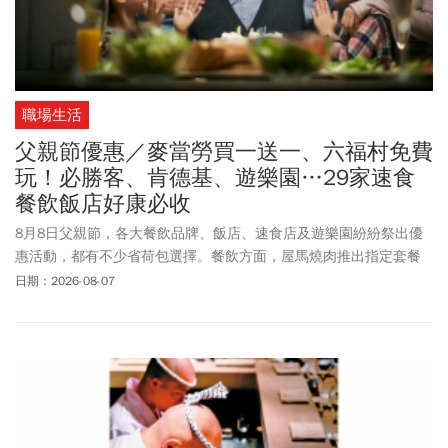
職場生活
父親節優惠／麥當勞買一送一、六福村免費
玩！必勝客、肯德基、遊樂園…29家速食
餐飲飯店好康必收
8月8日父親節，各大餐飲品牌、飯店、速食店及遊樂園紛紛祭出優
惠活動，都有不少省荷包選擇。餐飲方面，屋馬燒肉推出指定套餐
優惠價。饗泰多、開飯川食堂等推出外帶優惠。至於連鎖餐飲集
日期：2026-08-07
團，例如：王品集團、瓦城集團等餐飲品牌，也推出贈菜、套餐優
惠及會員活動等多項好康。台北文華東方加碼推出足部以及全身按
摩，讓平時辛勞的爸爸放鬆一下。高雄萬豪酒店祭出滿4位(含父親本
人)用餐，父親可享餐費半價。連鎖速食店方面：麥當勞App 推出父
親節限定優惠，除了「我愛爸爸餐」優惠組合，8/9前也祭出多項
App優惠券，包括買超值全餐送大麥克沾醬、指定飲品買一送一。還
有肯德基、必勝客、漢堡王等通通幫你省荷包，也討老爸歡心。至