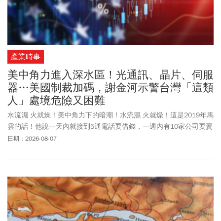
產業時事
美中角力進入深水區！光通訊、晶片、伺服
器…美國制裁加碼，謝金河示警台灣「這類
人」處境危險又困難
水流濕 火就燥！美中角力下的暗潮！水流濕 火就燥！這是2019年馬
雲的話！他說一天內就接到5通電話要借錢，一週內有10家公司要賣
樓！這句話出自易經乾卦。馬雲的借錢，賣樓預告後來中國房地產
日期：2026-08-07
的困境！