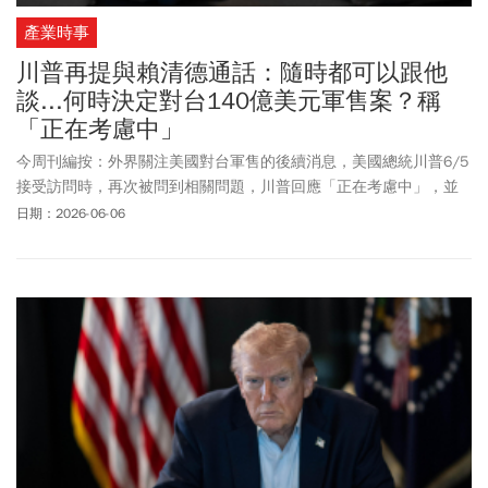
產業時事
川普再提與賴清德通話：隨時都可以跟他
談...何時決定對台140億美元軍售案？稱
「正在考慮中」
今周刊編按：外界關注美國對台軍售的後續消息，美國總統川普6/5
接受訪問時，再次被問到相關問題，川普回應「正在考慮中」，並
直言：「我隨時都可以跟他（賴清德總統）談」。針對川普最新發
日期：2026-06-06
言，駐美台北經濟文化代表處發布聲明重申，將在軍售等議題上與
美國「保持密切聯繫」，至於美台總統是否安排通話，「我們交由
美方來宣布」。