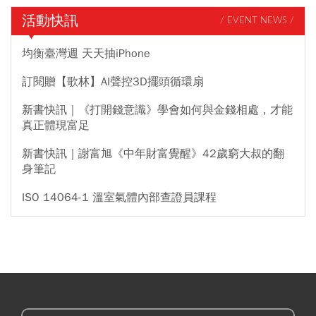
活動快訊
/ EVENT NEWS /
均衡臺灣週 天天抽iPhone
訂閱贈【歌林】AI聲控3D擺頭循環扇
新書快訊｜《打開錢意識》學會如何與金錢相處，才能
真正體現富足
新書快訊｜謝富旭《中年財富覺醒》42歲窮大叔的翻
身筆記
ISO 14064-1 溫室氣體內部查證員課程