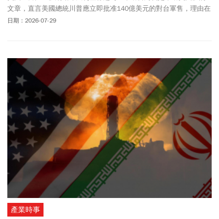
文章，直言美國總統川普應立即批准140億美元的對台軍售，理由在
於美國的信譽、嚇阻力與戰略一致性。
日期：2026-07-29
產業時事