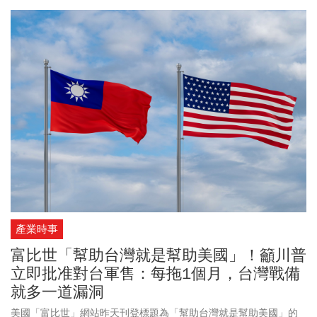
案。受美伊談判進展影響，國際油價應聲走跌，布蘭特原油期貨收
跌4.41美元，跌幅5.3%，收在每桶79.36美元，創近三週以來的低
點。美股週二(8/4)也全面收紅，道瓊工業指數上漲907點，漲幅
1.71%，收在54,085點；那斯達克指數上漲671點，漲幅2.59%，收
在26,584點；標普500指數上漲136點，漲幅1.79%，收在7,736點。
台積電ADR上漲 2.72%，聯電ADR上漲10.38%。
產業時事
富比世「幫助台灣就是幫助美國」！籲川普
立即批准對台軍售：每拖1個月，台灣戰備
就多一道漏洞
美國「富比世」網站昨天刊登標題為「幫助台灣就是幫助美國」的