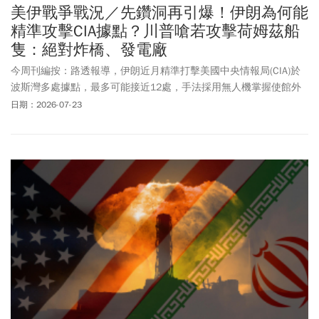
美伊戰爭戰況／先鑽洞再引爆！伊朗為何能
精準攻擊CIA據點？川普嗆若攻擊荷姆茲船
隻：絕對炸橋、發電廠
今周刊編按：路透報導，伊朗近月精準打擊美國中央情報局(CIA)於
波斯灣多處據點，最多可能接近12處，手法採用無人機掌握使館外
牆弱點，第一架先炸缺口，第二架再循缺口飛入引爆，引發美方懷
日期：2026-07-23
疑俄羅斯是否暗中協助。美國總統川普則是在7/22再度警告伊朗，
只要伊朗在荷姆茲海峽 (Strait of Hormuz) 對船隻開火，無論是使用
飛彈、火箭、無人機或任何其他裝置，美國將會摧毀伊朗的一座橋
梁或是發電廠。美國國務卿
盧比歐
表示，美伊談判中一項分歧在於
伊朗盼能握有控制荷姆茲海峽航運的權利，但此舉並未受到國際法
承認。他強調，若是先開創此一先例，讓任一國家能夠掌控國際水
道並向船隻收費，那往後這種情況也可能在任一地區上演。