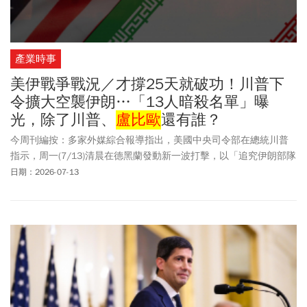
產業時事
美伊戰爭戰況／才撐25天就破功！川普下
令擴大空襲伊朗…「13人暗殺名單」曝
光，除了川普、
盧比歐
還有誰？
今周刊編按：多家外媒綜合報導指出，美國中央司令部在總統川普
指示，周一(7/13)清晨在德黑蘭發動新一波打擊，以「追究伊朗部隊
責任」。美國軍方強調此舉目的在「持續削弱」德黑蘭攻擊自由通
日期：2026-07-13
行荷莫茲海峽商船的能力。國際油價基準布蘭特原油7/12開盤上漲
約3.5%，升至每桶近79美元，相較戰前價格上漲近9%。此外，伊朗
保守派報紙「人民日報」（Hamshahri）在官網公布一份13人暗殺名
單，目標全數鎖定外國政要。名單中驚見美國總統川普（Donald
Trump）、國務卿
盧比歐
（Marco Rubio），法國總統馬克宏
（Emmanuel Macron）、義大利總理梅洛尼（Giorgia Meloni）等多
位歐洲領袖也都在列。與此同時，伊朗當局將矛頭指向歐洲，指責
歐洲國家未對其領土遭到攻擊予以譴責，允許美國軍機飛越其領空