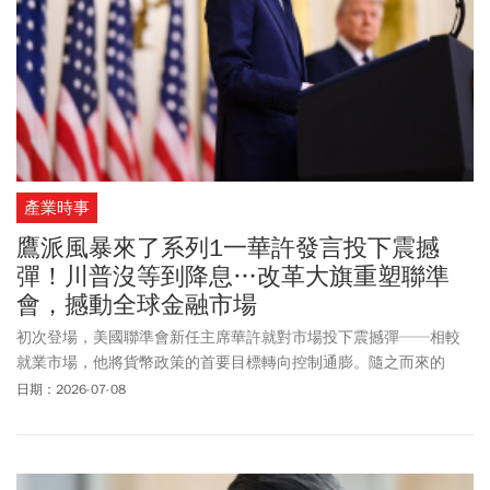
來進行攻擊，直指歐洲國家根本是這場攻擊行動的「共犯」。
產業時事
鷹派風暴來了系列1一華許發言投下震撼
彈！川普沒等到降息…改革大旗重塑聯準
會，撼動全球金融市場
初次登場，美國聯準會新任主席華許就對市場投下震撼彈──相較
就業市場，他將貨幣政策的首要目標轉向控制通膨。隨之而來的
是，升息預期扶搖直上，聯準會立場瞬間由鴿轉鷹，除了抗通膨，
日期：2026-07-08
縮表、換指標、降低透明度，都是他的新計畫，如何面對如此非典
型的聯準會一把手，已成金融市場新功課。