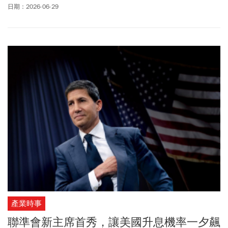
有關中共領導人包括總書記兼國家主席習近平財富的新細節。將發
日期：2026-06-29
布的報告是美國情報機構第二次試圖揭露，調查人員所說的高級共
產黨領導人所持有的數十億美元隱藏財富。報告將具體列明習近平
以及中共中央政治局常委等其他6名成員的個人財富、金融資產和商
業利益。而早在2025年3月的一份報告指出，習近平透過親屬累積超
過10億美元(31.8億元台幣)資產，並指出中國高達65%的官員，透過
賄賂或貪污獲得非官方收入。2024年6月《華盛頓郵報》首次披露一
份國會研究服務報告，稱習近平已積累至少3.76億美元(119億元台
幣)的投資，其中包括間接持有一家稀土礦業公司18%股份、價值超
過3.11億美元(99億元台幣)，以及持有一家科技公司 2020萬美元
(6.44億元台幣)股份。美國國會研究服務處(CRS)報告指出，習近平
隱瞞財富估計為7.072億美元(225億元台幣)，分散在包括其妻子彭麗
媛和女兒習明澤在內的親屬手中。報告還稱，大部分資產由習近平
的姐姐、姐夫及其女兒持有。《華盛頓郵報》指出，即將發布的這
份報告預計將對美國總統川普與習近平建立更緊密聯繫，以及更穩
定的貿易關係的努力造成不利影響。
產業時事
聯準會新主席首秀，讓美國升息機率一夕飆