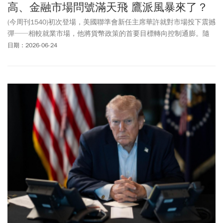
高、金融市場問號滿天飛 鷹派風暴來了？
(今周刊1540)初次登場，美國聯準會新任主席華許就對市場投下震撼
彈──相較就業市場，他將貨幣政策的首要目標轉向控制通膨。隨
之而來的是，升息預期扶搖直上，聯準會立場瞬間由鴿轉鷹，除了
日期：2026-06-24
抗通膨，縮表、換指標、降低透明度，都是他的新計畫，如何面對
如此非典型的聯準會一把手，已成金融市場新功課。