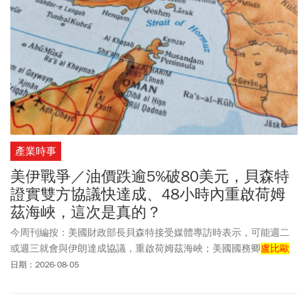
產業時事
美伊戰爭／油價跌逾5%破80美元，貝森特
證實雙方協議快達成、48小時內重啟荷姆
茲海峽，這次是真的？
今周刊編按：美國財政部長貝森特接受媒體專訪時表示，可能週二
或週三就會與伊朗達成協議，重啟荷姆茲海峽；美國國務卿
盧比歐
也證實，美國正在參與阿曼與伊朗之間進行的對話和談判，商討如
日期：2026-08-05
何讓更多船隻安全地通過荷姆茲海峽，目前尚未取得最終結果。卡
達也表示，調停方正在推動美國與伊朗之間的和談並交換協議草