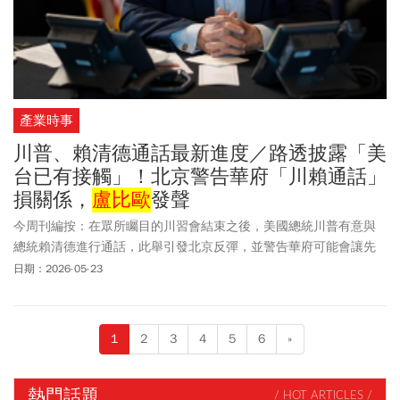
產業時事
川普、賴清德通話最新進度／路透披露「美
台已有接觸」！北京警告華府「川賴通話」
損關係，
盧比歐
發聲
今周刊編按：在眾所矚目的川習會結束之後，美國總統川普有意與
總統賴清德進行通話，此舉引發北京反彈，並警告華府可能會讓先
前國是訪問所取得的共識付諸流水。根據路透社報導指出，美國、
日期：2026-05-23
台灣皆已就通話的可能性進行討論，不過目前雙方尚未達成共識；
美國國務卿
盧比歐
則回應，目前沒有任何消息可以對外回應。據紐
約時報報導，上一次雙方領導人通話是在2016年，前總統蔡英文祝
1
2
3
4
5
6
»
賀川普贏得總統大選。關於外界傳出美國將暫緩高達140億美元的對
台軍售案，白宮重申，將在短時間內對軍售案做出決定。
熱門話題
/ HOT ARTICLES /