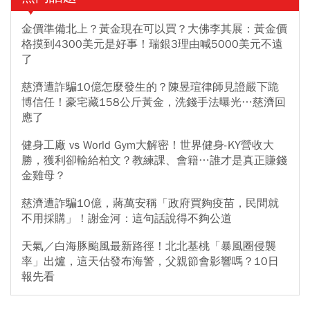
金價準備北上？黃金現在可以買？大佛李其展：黃金價
格摸到4300美元是好事！瑞銀3理由喊5000美元不遠
了
慈濟遭詐騙10億怎麼發生的？陳昱瑄律師見證嚴下跪
博信任！豪宅藏158公斤黃金，洗錢手法曝光…慈濟回
應了
健身工廠 vs World Gym大解密！世界健身-KY營收大
勝，獲利卻輸給柏文？教練課、會籍…誰才是真正賺錢
金雞母？
慈濟遭詐騙10億，蔣萬安稱「政府買夠疫苗，民間就
不用採購」！謝金河：這句話說得不夠公道
天氣／白海豚颱風最新路徑！北北基桃「暴風圈侵襲
率」出爐，這天估發布海警，父親節會影響嗎？10日
報先看