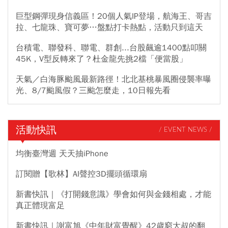
巨型鋼彈現身信義區！20個人氣IP登場，航海王、哥吉
拉、七龍珠、寶可夢…盤點打卡熱點，活動只到這天
台積電、聯發科、聯電、群創...台股飆逾1400點叩關
45K，V型反轉來了？杜金龍先挑2檔「便當股」
天氣／白海豚颱風最新路徑！北北基桃暴風圈侵襲率曝
光、8/7颱風假？三颱怎麼走，10日報先看
活動快訊
/ EVENT NEWS /
均衡臺灣週 天天抽iPhone
訂閱贈【歌林】AI聲控3D擺頭循環扇
新書快訊｜《打開錢意識》學會如何與金錢相處，才能
真正體現富足
新書快訊｜謝富旭《中年財富覺醒》42歲窮大叔的翻