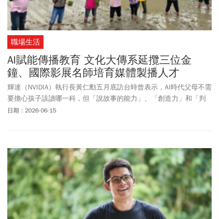
職場生活
AI賦能傳播教育 文化大傳系延攬三位金
鐘、國際影展名師培育媒體製播人才
輝達（NVIDIA）執行長黃仁勳五月底訪台時曾表示，AI時代父母不需
要擔心孩子該讀哪一科，但「說故事的能力」、「創造力」和「判
斷力」，這三樣能力現在和未來都同等重要。面對生成式AI快速改變
日期：2026-06-15
媒體生態，中國文化大學大眾傳播學系持續與時俱進，將引進三位
學經歷俱佳、榮獲國際級獎項與金鐘獎的廣播、電視與電影第一線
業界師資任教，培育跨域傳播人才，打造AI時代的媒體製播專才。
115新學年度第一學期文化大傳系將延攬資深媒體人徐沛緹博士開設
「新媒體專題」課程，將結合採訪寫作、敘事能力、短影音製作等
媒體內容創作，以及品牌故事行銷等實務，指導同學由各種真實的
社會議題出發，製作具有個人特色的新媒體作品。徐沛緹強調：「AI
可以生成內容，但無法取代人類的觀察力、判斷力與說故事的能
力！」