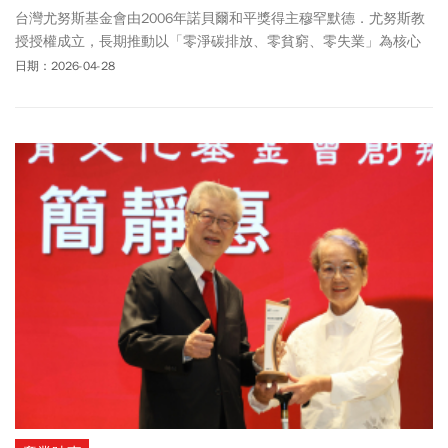
台灣尤努斯基金會由2006年諾貝爾和平獎得主穆罕默德．尤努斯教
授授權成立，長期推動以「零淨碳排放、零貧窮、零失業」為核心
的三零願景，透過教育、競賽與行動實作培育社會創新人才。
日期：2026-04-28