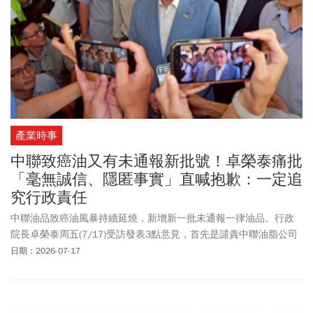
產業時事
中聯致癌油又有未通報新批號！卓榮泰痛批
「毫無誠信、隱匿事實」直喊抱歉：一定追
究行政責任
中聯油品致癌油風暴持續延燒，新增新一批未通報一律油品。行政
院長卓榮泰周五(7/17)受訪發表3點意見，首先是譴責中聯油脂公司
延遲通報、隱匿事實，因此讓中央、地方政府無法第一時間全面防
日期：2026-07-17
堵，他要求檢調嚴辦。第二，周五又發現有事前未獲知悉的新一批
號產品出問題，對於行政單位未能第一時間查處，他「真的深感抱
歉」；第三，對於行政單位未能獲得真實資料、有效查處，他一定