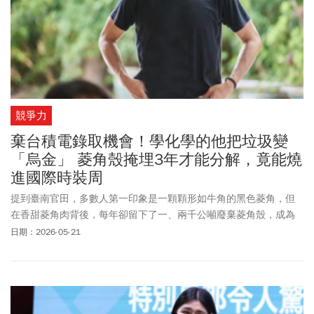
競爭力
棄台積電錄取機會！學化學的他把垃圾變
「烏金」 菱角殼掩埋3年才能分解，竟能燒
進國際時裝周
提到臺南官田，多數人第一印象是一顆顆形如牛角的黑色菱角，但
在香甜菱角肉背後，每年卻留下了一、兩千公噸廢棄菱角殼，成為
地方沉重負擔。
日期：2026-05-21