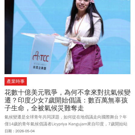
產業時事
花數十億美元戰爭，為何不拿來對抗氣候變
遷？印度少女7歲開始倡議：數百萬無辜孩
子生命，全被氣候災難奪走
氣候變遷是全球青年共同課題，如何從在地倡議走向國際舞台？年
僅14歲的青年氣候倡議者Licypriya Kangujam來自印度，7歲開始站
在街頭，抗議政府對氣候變遷和空氣汙染的消極作為。為了擴大行
日期：2026-05-04