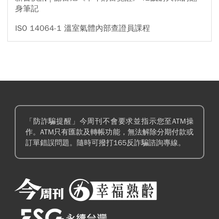
身筆記
ISO 14064-1 溫室氣體內部查證員課程
「防詐騙提醒」今周刊不會要求並指示您至ATM操
作。ATM只有匯款及轉帳功能，無法解除分期付款或
訂單錯誤問題。隨時可撥打165反詐騙諮詢專線。