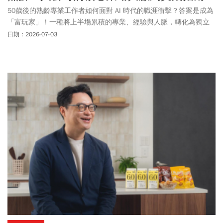
50歲後的熟齡專業工作者如何面對 AI 時代的職涯衝擊？答案是成為
「富玩家」！一種將上半場累積的專業、經驗與人脈，轉化為獨立
顧問服務的「熟齡一人公司」生活型態。透過精準的專業變現，熟
日期：2026-07-03
齡族能從容應對生成式 AI 帶來的市場轉變，創造兼顧時間自由與穩
定被動收入的下半場人生。