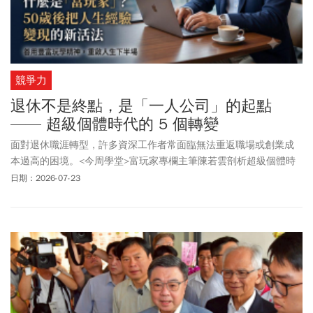
競爭力
退休不是終點，是「一人公司」的起點
—— 超級個體時代的 5 個轉變
面對退休職涯轉型，許多資深工作者常面臨無法重返職場或創業成
本過高的困境。<今周學堂>富玩家專欄主筆陳若雲剖析超級個體時
代的5個核心轉變，解析如何善用AI工具達成輕啟動、將經驗轉化為
日期：2026-07-23
獨立顧問與課程等4大收入模式，並透過生態系共生打破單打獨鬥，
協助資深專業人士用最低風險打造一人公司，實現時間與金錢自
由。