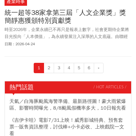
產業時事
統一超等38家拿第三屆「人文企業獎」獎
簡靜惠獲頒特別貢獻獎
時至2026年，企業永續已不再只是報表上數字，社會更期待企業將
目光投向「人本價值」，為永續發展注入深厚的人文底蘊。由聯經
出版主辦的第三屆「人文企業獎」在4月24日舉行，共計38家企業與
日期：2026-04-24
團體獲獎，吸引百餘位產官學界代表見證這場人文盛會。
1
2
3
4
5
6
»
熱門話題
/ HOT ARTICLES /
天氣／白海豚颱風海警準備、最新路徑圖！豪大雨紫爆
區、影響時間曝光，8/8颱風假機率多大，10日報先看
《吉伊卡哇》電影7/31上映！威秀影城特典、預售套
票…販售資訊整理，討伐棒+小卡必收、上映戲院一文
看