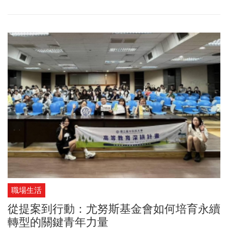
動影響力， Licypriya成立The Child Movement，希望推動氣候變遷
教育，讓每個人都有能力為永續盡一份心力。財團法人造福人永續
發展基金會邀請Licypriya Kangujam，5/3來台分享她在國際氣候談
判場域及參與氣候運動的寶貴經驗。Licypriya Kangujam在演說中提
到，「數百萬像我一樣的孩子，正因為氣候災難失去生命、失去父
母、失去家園，而為了我們領導人的失敗，犧牲這數百萬無辜孩子
的生命，在任何代價下都是絕對無法接受的」。「我總是在每個國
際平台上說，沒有氣候教育就不會有氣候解決方案，但有人正在實
地落實這一點，他不是別人，正是你們的董事長張安平」。以下為
她在論壇中的分享。
職場生活
從提案到行動：尤努斯基金會如何培育永續
轉型的關鍵青年力量