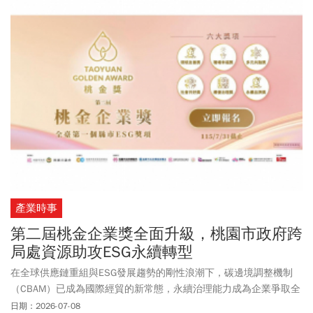
會追究此行政責任。
產業時事
第二屆桃金企業獎全面升級，桃園市政府跨
局處資源助攻ESG永續轉型
在全球供應鏈重組與ESG發展趨勢的剛性浪潮下，碳邊境調整機制
（CBAM）已成為國際經貿的新常態，永續治理能力成為企業爭取全
球訂單的關鍵通行證。桃園作為臺灣產業發展的重要引擎，高密度
日期：2026-07-08