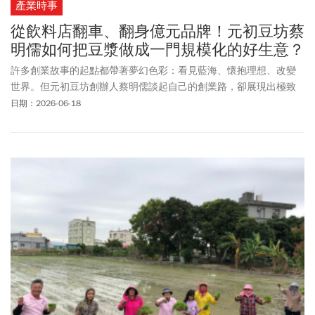
產業時事
從飲料店翻車、翻身億元品牌！元初豆坊蔡
明儒如何把豆漿做成一門規模化的好生意？
許多創業故事的起點都帶著夢幻色彩：看見藍海、懷抱理想、改變
世界。但元初豆坊創辦人蔡明儒談起自己的創業路，卻展現出極致
的務實與市場敏銳度。「那時候我原本做餐廳，有兩、三家店。但
日期：2026-06-18
餐飲業如果要資本化，我們沒有富爸爸。」面對資本市場的現實，
蔡明儒開始冷靜重估資產與全新賽道。