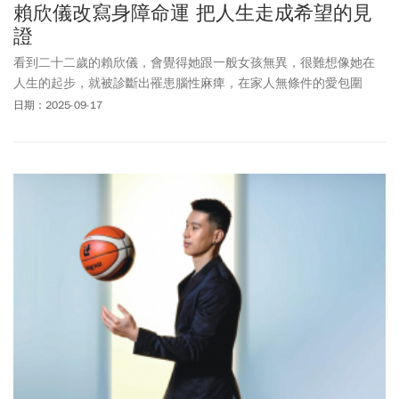
賴欣儀改寫身障命運 把人生走成希望的見
證
看到二十二歲的賴欣儀，會覺得她跟一般女孩無異，很難想像她在
人生的起步，就被診斷出罹患腦性麻痺，在家人無條件的愛包圍
下，度過七年復健時光，現在的她走出疾病，想要照亮更多人。
日期：2025-09-17