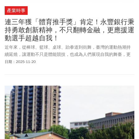
產業時事
連三年獲「體育推手獎」肯定！永豐銀行秉
持勇敢創新精神，不只翻轉金融，更應援運
動選手超越自我！
近年來，從棒球、籃球、桌球、跆拳道到街舞，臺灣的運動熱潮持
續延燒，讓運動不只是體能競技，也成為人們展現自我的舞臺，更
是讓世界看見臺灣的窗口。鮮有人知的是，在這些亮眼成就的背
日期：2025-11-20
後，企業其實扮演了關鍵推手，穩定支援年輕選手，讓他們得以無
後顧之憂的全力追夢。像是連續五年獲《富比士》（Forbes）評選
為「年度全球最佳銀行」的永豐銀行，便在深耕金融專業的同時，
持續應援體壇，2022年起更連續三年榮獲教育部體育署「體育推手
獎」肯定。