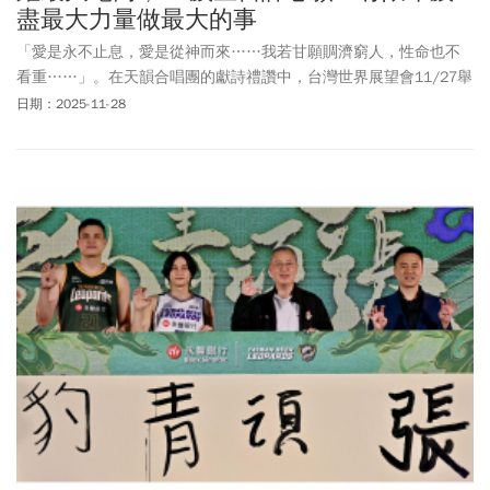
盡最大力量做最大的事
「愛是永不止息，愛是從神而來……我若甘願賙濟窮人，性命也不
看重……」。在天韻合唱團的獻詩禮讚中，台灣世界展望會11/27舉
行「董事長卸任暨董事會交接感恩禮拜」，由第20屆董事長丁廣欽
日期：2025-11-28
將象徵服務使命的信物「展望未來鑰匙」交棒第21屆董事代表林啓
峰，繼續在上帝的帶領下為有需要的兒童、家庭打開每一扇盼望的
門，成就榮神益人的事工。現場包括衛福部、外交部代表等共計上
百位貴賓、合作夥伴與工作人員出席，共同見證展望會以愛傳承的
恩典里程。