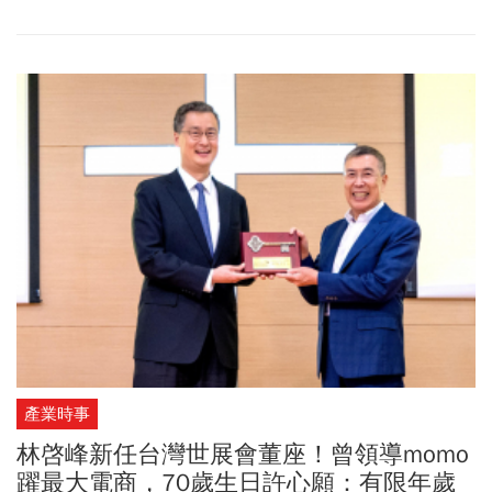
構，希望從目前由王文淵、王文潮、王瑞華、王瑞瑜4人管理的格
是媽媽親手將我送辦，也已經過少年法庭依法裁定責付。我要再次
局，擴大為全體17位第二代成員皆能共同參與。
重申，我有做過的事，我一定會承認，並且認錯反省。但我沒有做
過的事，我也必須予以澄清。未來如果還有任何指控，與事實明顯
不符，在無法逐一自證清白的狀況下，我將交由司法調查，釐清真
相。
產業時事
林啓峰新任台灣世展會董座！曾領導momo
躍最大電商，70歲生日許心願：有限年歲