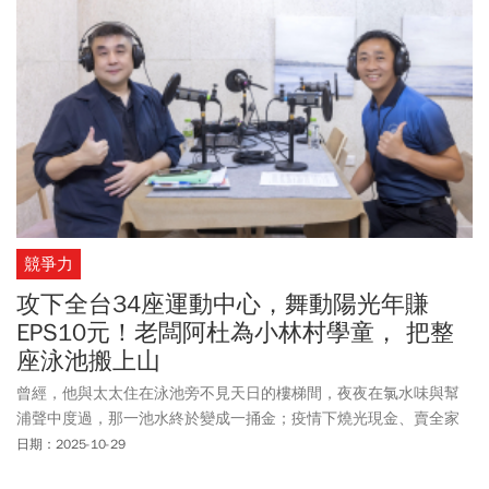
競爭力
攻下全台34座運動中心，舞動陽光年賺
EPS10元！老闆阿杜為小林村學童， 把整
座泳池搬上山
曾經，他與太太住在泳池旁不見天日的樓梯間，夜夜在氯水味與幫
浦聲中度過，那一池水終於變成一捅金；疫情下燒光現金、賣全家
保單差點離婚 ，但為何老馬
籃球隊
的長者、台師大同窗都悄悄伸出
日期：2025-10-29
援手、將千萬元匯到他戶頭？來聽聽全台運動中心霸主杜正忠創業