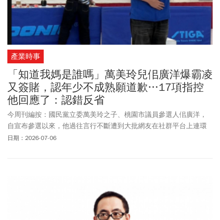
產業時事
「知道我媽是誰嗎」萬美玲兒佀廣洋爆霸凌
又簽賭，認年少不成熟願道歉…17項指控
他回應了：認錯反省
今周刊編按：國民黨立委萬美玲之子、桃園市議員參選人佀廣洋，
自宣布參選以來，他過往言行不斷遭到大批網友在社群平台上連環
爆料。他曾被指控其學生時期涉嫌霸凌同儕等不當行為。針對這些
日期：2026-07-06
網路發酵言論，佀廣洋周一（7/6）在臉書上發文道歉，並一一回應
17項指控，盼外界釐清真相。包含國中時期：他曾被指控把亞斯伯
格症同學從椅子上推倒，他表示，當下已表達歉意。在此「我還要
再次表達歉意！」至於過去兩段感情也被提及。對於不愉快分手，
處理不夠成熟。佀廣洋說自己也一直深自反省並再次道歉，感謝過
去的陪伴並給予對方祝福。最後他再強調：「我有做過的事，一定
會承認，並且認錯反省。但沒有做過的事，我也必須予以澄清。對