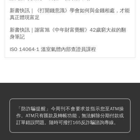
新書快訊｜《打開錢意識》學會如何與金錢相處，才能
真正體現富足
新書快訊｜謝富旭《中年財富覺醒》42歲窮大叔的翻
身筆記
ISO 14064-1 溫室氣體內部查證員課程
「防詐騙提醒」今周刊不會要求並指示您至ATM操
作。ATM只有匯款及轉帳功能，無法解除分期付款或
訂單錯誤問題。隨時可撥打165反詐騙諮詢專線。