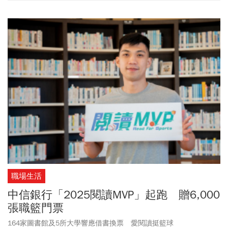
來時路的曲折與驚豔。
職場生活
中信銀行「2025閱讀MVP」起跑 贈6,000
張職籃門票
164家圖書館及5所大學響應借書換票 愛閱讀挺籃球