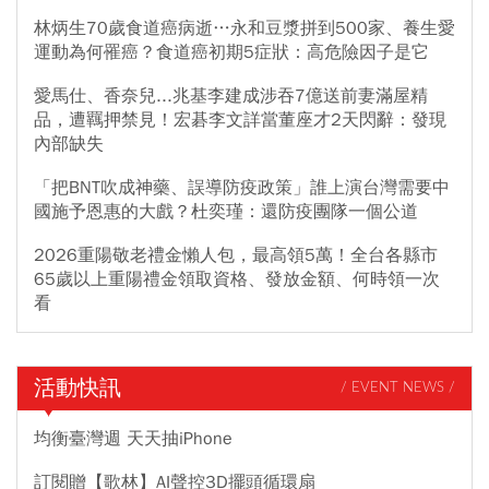
林炳生70歲食道癌病逝…永和豆漿拼到500家、養生愛
運動為何罹癌？食道癌初期5症狀：高危險因子是它
愛馬仕、香奈兒...兆基李建成涉吞7億送前妻滿屋精
品，遭羈押禁見！宏碁李文詳當董座才2天閃辭：發現
內部缺失
「把BNT吹成神藥、誤導防疫政策」誰上演台灣需要中
國施予恩惠的大戲？杜奕瑾：還防疫團隊一個公道
2026重陽敬老禮金懶人包，最高領5萬！全台各縣市
65歲以上重陽禮金領取資格、發放金額、何時領一次
看
活動快訊
/ EVENT NEWS /
均衡臺灣週 天天抽iPhone
訂閱贈【歌林】AI聲控3D擺頭循環扇