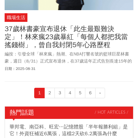
職場生活
37歲林書豪宣布退休「此生最艱難決
定」！林來瘋23歲暴紅「每個人都把我當
搖錢樹」，曾自我封閉5年心路歷程
編按：引發全球「林來瘋」熱潮、在NBA打響名號的籃球巨星林書
豪，週日（8/31）正式宣布退休，在37歲這年正式告別長達15年的
職業籃球生涯。他在個人 Instagram 上以中英雙語發布退休聲明，
日期：2025-08-31
坦言這是他生命中最艱難的決定。「我實現了小時候以為不可能的
瘋狂夢想：在全世界的球迷們面前打球。我永遠會懷念在你們面前
打籃球的每個時刻，但我們所共同擁有的遠超于籃球。」新北國王
1
2
3
4
5
6
»
對此表達敬意與尊重，感謝林書豪自2023年加入新北國王隊後，不
僅憑藉豐富的實戰經驗與持續進步的表現，大幅提升球隊戰力，他
那份專業、努力與無私奉獻的精神，也深刻地感染了每位隊友，重
熱門話題
/ HOT ARTICLES /
塑了球隊的文化。無論在場上或場下，林書豪的領袖風範都成為國
王隊奪冠路上不可或缺的關鍵力量。
華邦電、南亞科、旺宏…記憶體股「半年報勝利組」是
它！外資狂補近6萬張，這檔2天砍6.2萬張為什麼