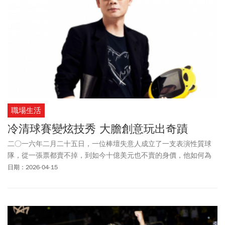
於曾因我的行為感到受傷的人，表達最深的歉意，一定會記取教訓
反省改進，謝謝大家的關心。」進一步強調，未來如果還有任何指
控，與事實明顯不符，無法逐一自證清白的狀況下，會將交由司法
調查，釐清真相。以下摘錄佀廣洋臉書回應17項指控1、有人指控我
五歲幼兒園時，曾在同學的頭髮上塗白膠。因時隔23年，完全沒有
印象。但我尊重那位同學他現在的感受，我願意表達歉意 。2、有人
指控，我在國中時期時，曾對她們取了綽號造成傷害，現在我知道
他們的感受，我一定要對他們表達深深的歉意。3、在訂外賣時，由
於送餐誤點，我發了訊息詢問是否出了車禍。我本來是出於關心沒
職場生活
有惡意，但用詞讓對方不舒服，我還是要表達深深的歉意4、有人說
我把亞斯伯格症同學從椅子上推倒。這是在國中時期，我們因故拉
冷清球賽變炫技秀 大膽創意玩出奇蹟
扯，我不慎推倒了他，當時雙方家長都有到校，當下我有表達歉
二○一六年二月二十五日，一位棒壇失意人成立了一支表演性質球
意。在此，我還要再次表達歉意。5、而我過去的兩段感情也被提
隊，從一張票都賣不掉，到如今十億美元也不賣的身價，他如何為
及。對於不愉快分手，處理的不夠成熟，我也一直深自反省，也要
自己開創這場人生的美好遭遇？
日期：2026-04-15
再次道歉，更要感謝過去的陪伴並給予對方祝福。曾經做過的事，
我都會承認，對於我的行為帶來的傷害，不論時間隔了多久，我也
會認錯反省。但我也要在這裡為我沒有做過的事一一澄清：6、有人
說，我在求學期間，因為成績不好，就讓全校一起陪我重考。我必
須鄭重澄清，絕對沒有這件事！7、有人說，因為警衛不認識我，我