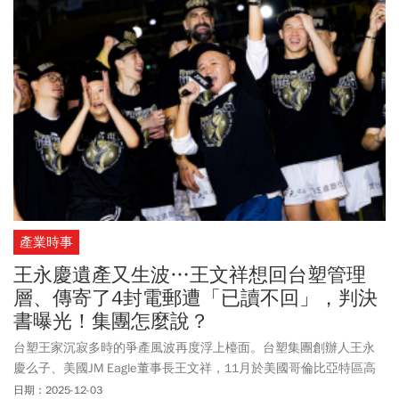
要求警衛罰寫我名字100遍。我必須鄭重澄清，絕對沒有！8、有人
說，我在補習班偷吃同學雞排，也是絕對沒有的事。9、有人說，我
約她看電影不成，就說她有恐男症。絕對沒有！10、有人說，我將
同學手機泡水，我也要鄭重澄清，絕對非我所為！11、有人說，我
用小帳號，以不雅文字，謾罵高嘉瑜委員、恐嚇律師，我也要鄭重
澄清，那個帳號不是我的，我從來沒有開設任何小帳號。12、有人
說，因為我認識黑道，所以同學人人自危。我必須鄭重澄清，我從
來沒有加入任何黑道組織，更沒有涉入任何幫派活動。當然，在成
長過程中，我沒有辦法了解每一個我所認識的人的背景。13、有人
說，我販售大麻煙彈。我也要澄清，絕對沒有！販售毒品屬於刑事
犯罪，我願意接受司法調查，以證清白。14、有人質疑我學測成績
大幅進步，影射有問題。我要說，這是國家考試，我絕對沒有舞
產業時事
弊！15、有人說，我在
籃球隊
被同學毆打，他的母親下跪求饒，隨
後我的媽媽施壓解散
籃球隊
，事實是練球的過程中，我遭到毆打受
王永慶遺產又生波…王文祥想回台塑管理
傷，而我的母親選擇原諒，完全沒有對方家長下跪道歉的荒謬事
層、傳寄了4封電郵遭「已讀不回」，判決
件，
籃球隊
的解散更是在事發之後三年的事情。16、有人說，我大
書曝光！集團怎麼說？
學時被二一，因母親施壓，才能順利畢業。但事實是，我一切依照
台塑王家沉寂多時的爭產風波再度浮上檯面。台塑集團創辦人王永
學校的規定及程序辦理休學，並完成補修後才畢業。17、有人說，
慶么子、美國JM Eagle董事長王文祥，11月於美國哥倫比亞特區高
我高中時曾因為簽賭，被移送少年法庭。這件事，我很後悔，更覺
等法院提起「更正之訴」。他要求調整家族海外信託基金的管理架
日期：2025-12-03
得對不起家人，因為自己的輕忽、誤判，在網路上下注。這件事情