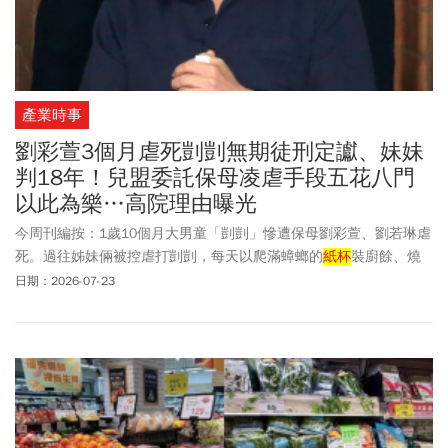
產業時事
劉彩萱3個月虐死剴剴無期徒刑定讞、妹妹
判18年！兒盟委託保母凌虐手段五花八門
以此為樂…高院理由曝光
今周刊編按：1歲10個月大男童「剴剴」慘遭保母劉彩萱、劉若琳虐
死。過往姊妹倆被控虐打剴剴，每天以爬滿蟑螂的
紙杯
裝廚餘、燒
焦物餵食，使剴剴被照顧不到3個月，體無完膚死亡。劉彩萱、劉若
日期：2026-07-23
琳姊妹自2023年9/1至12/23晚間剴剴送醫為止，劉若琳以不明物體
刮傷剴剴頸部，再由劉彩萱徒手、持物品毆打、從後推倒撞地等方
式傷害，並限制剴剴行動自由，劉彩萱還同時拍照傳送給劉若琳。
判決書內容顯示，兩人見剴剴日益瘦弱有外傷，均未積極帶他去就
醫治療，導致剴剴營養不良、身體衰弱，全身至少42處虐待性傷
勢。最終因低血溶性休克死亡。國民法官批評劉彩萱「以虐取
樂」，判無期徒刑，劉若琳乃共同正犯，判刑18年。一審台北地院