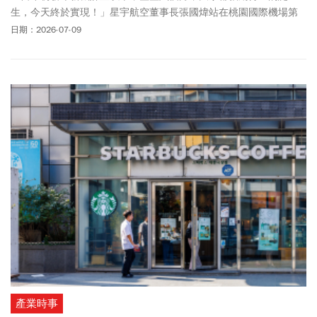
生，今天終於實現！」星宇航空董事長張國煒站在桃園國際機場第
三航廈北廊廳停機坪旁，語氣難掩興奮。
日期：2026-07-09
產業時事