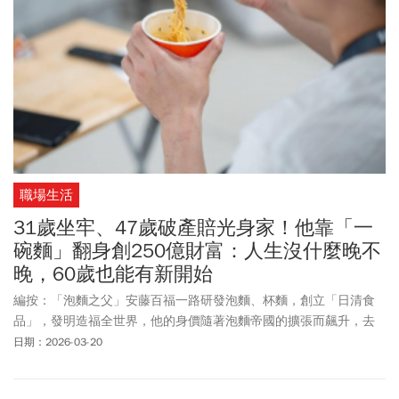
職場生活
31歲坐牢、47歲破產賠光身家！他靠「一
碗麵」翻身創250億財富：人生沒什麼晚不
晚，60歲也能有新開始
編按：「泡麵之父」安藤百福一路研發泡麵、杯麵，創立「日清食
品」，發明造福全世界，他的身價隨著泡麵帝國的擴張而飆升，去
世時淨資產達8億美元（約合新台幣252億元）。安藤百福人生並非
日期：2026-03-20
一路順遂，1910年出生在日治時期的殖民地台灣，雙親在他年幼就
去世，22歲開始創業自立門戶，一路摸索各種生意。31歲時，他甚