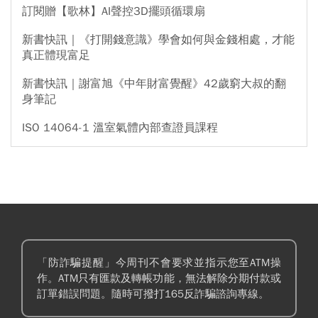
訂閱贈【歌林】AI聲控3D擺頭循環扇
新書快訊｜《打開錢意識》學會如何與金錢相處，才能
真正體現富足
新書快訊｜謝富旭《中年財富覺醒》42歲窮大叔的翻
身筆記
ISO 14064-1 溫室氣體內部查證員課程
「防詐騙提醒」今周刊不會要求並指示您至ATM操
作。ATM只有匯款及轉帳功能，無法解除分期付款或
訂單錯誤問題。隨時可撥打165反詐騙諮詢專線。