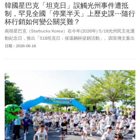
韓國星巴克「坦克日」誤觸光州事件遭抵
制，罕見全國「停業半天」上歷史課…隨行
杯行銷如何變公關災難？
南韓星巴克（Starbucks Korea）在今年(2026年) 5/18光州民主化運
動紀念日，推出「518坦克日：保溫鋼杯促銷活動」。因宣傳文案出
現「猛敲桌子」等敏感字句，引發外界質疑影射嘲諷「光州事件」
日期：2026-06-16
和1987年遭警方刑求致死的民主運動人士朴鍾哲，掀起全韓網整體
怒火，引發拒買、剪卡等抵制潮。根據《韓聯社》週一(6/15)最新報
導指出，南韓星巴克近2000家門市，在6/22下午3點統一閉店。所
有員工會透過視聽課程「接受歷史意識、社會敏感度的相關教
育」。這是該公司，自1999年進入韓國市場後，首次全國性提前打
烊紀錄。日前經營韓國星巴克的新世界集團會長鄭溶鎮（Chung
Yong-jin，정용진），5/26親上火線鞠躬道歉。隨著爭議不斷延燒，
韓國星巴克也宣布，自6/1至6/14，無論儲值卡金額使用比例，只要
顧客提出申請就可退餘額。原本只是一個隨行杯的企劃，卻因「行
銷文案」上等多重疏失，瞬間引爆全韓國的怒火與抵制聲浪，演變
成跨國品牌公關危機。相關事件始末與發展，請看《今周刊 》一文
整理。