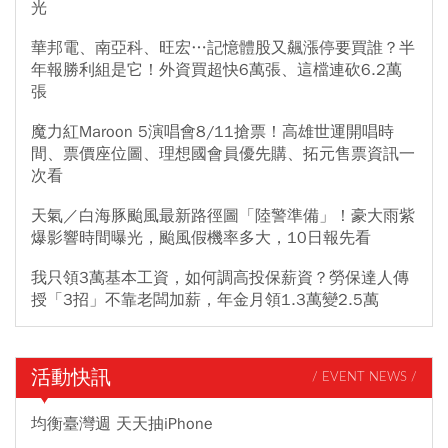
光
華邦電、南亞科、旺宏…記憶體股又飆漲停要買誰？半
年報勝利組是它！外資買超快6萬張、這檔連砍6.2萬
張
魔力紅Maroon 5演唱會8/11搶票！高雄世運開唱時
間、票價座位圖、理想國會員優先購、拓元售票資訊一
次看
天氣／白海豚颱風最新路徑圖「陸警準備」！豪大雨紫
爆影響時間曝光，颱風假機率多大，10日報先看
我只領3萬基本工資，如何調高投保薪資？勞保達人傳
授「3招」不靠老闆加薪，年金月領1.3萬變2.5萬
活動快訊
/ EVENT NEWS /
均衡臺灣週 天天抽iPhone