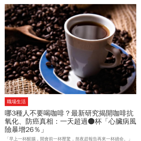
至因為經商糾紛坐過牢，但出獄後仍不放棄，經手不少事業，直到
47歲，他擔任信用合作社理事長時，沒想到合作社破產，讓他一夕
之間身無分文。然而，挫折沒有擊倒他，48歲那年，他從零開始，
研發出泡麵，開創全新的產業，也一步步將公司發展成全球知名品
牌。對於外界總說他「起步晚」，百福總是這樣回答：「人生沒有
什麼晚不晚的。就算50歲、60歲，也能有新的開始。」
職場生活
哪3種人不要喝咖啡？最新研究揭開咖啡抗
氧化、防癌真相：一天超過●杯「心臟病風
險暴增26％」
「早上一杯醒腦，開會前一杯壓驚，熬夜趕報告再來一杯續命。」