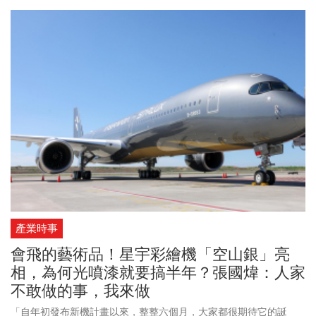
用水、緊急避難包、手電筒等。台北自來水事業處也呼籲民眾預先
儲水備用，因為颱風預計周五起影響北部地區，提前做好準備，才
能降低停水、停電等突發狀況帶來的不便。
產業時事
會飛的藝術品！星宇彩繪機「空山銀」亮
相，為何光噴漆就要搞半年？張國煒：人家
不敢做的事，我來做
「自年初發布新機計畫以來，整整六個月，大家都很期待它的誕