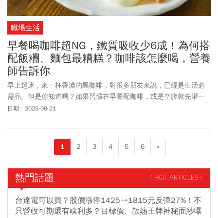
職場生活
早餐喝咖啡超NG，鐵質吸收少6成！為何搭
配飯糰、麵包最糟糕？咖啡該怎麼喝，營養
師告訴你
早上起床，來一杯香濃的黑咖啡，對很多朋友來說，已經是生活必
需品。但是你知道嗎？如果習慣在早餐配咖啡，或是空腹就先灌一
杯，其實可能默默影響到身體「吸收鐵質」的能力，久而久之，就
日期：2025-09-21
容易導致缺鐵性貧血。
1
2
3
4
5
6
»
熱門話題
/ HOT ARTICLES /
台達電可以買？股價漲停1425→1815元反彈27%！不
只營收可期還有啥利多？目標價、散熱王牌神秘面紗曝