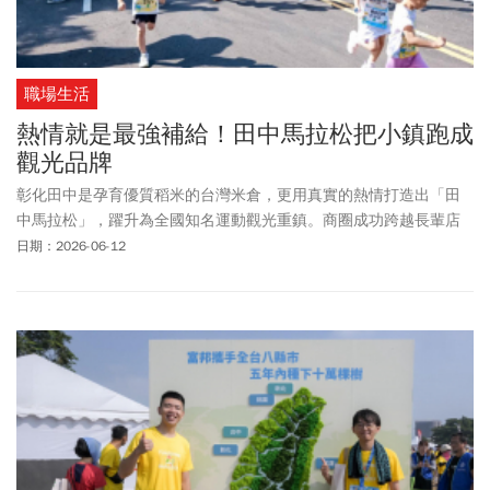
職場生活
熱情就是最強補給！田中馬拉松把小鎮跑成
觀光品牌
彰化田中是孕育優質稻米的台灣米倉，更用真實的熱情打造出「田
中馬拉松」，躍升為全國知名運動觀光重鎮。商圈成功跨越長輩店
家的數位落差，將農業與老街文化轉化為常態性的深度體驗，奪下
日期：2026-06-12
「全國卓越商圈—最佳觀光亮點獎」，締造地方創生典範。