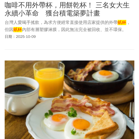
咖啡不用外帶杯，用餅乾杯！ 三名女大生
永續小革命 獲台積電築夢計畫
台灣人愛喝手搖飲，為求方便經常直接使用店家提供的外帶
紙杯
，
但因
紙杯
內部有層塑膠淋膜，因此無法完全被回收、並不環保。
日期：2025-10-09