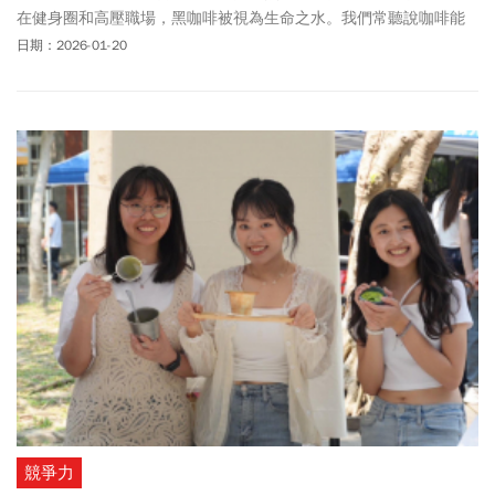
在健身圈和高壓職場，黑咖啡被視為生命之水。我們常聽說咖啡能
抗氧化、燃脂、甚至防癌。但這篇2026年發表的最新研究可能會讓
日期：2026-01-20
你冷靜一下。
競爭力