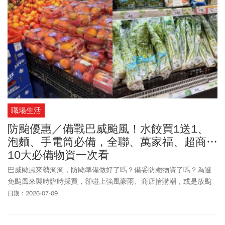
國民法官庭，將劉彩萱重判無期徒刑、劉若琳判18年徒刑，二審高
等法院今年(2026年)1/27駁回上訴維持原判。最高法院週四(7/23)駁
回檢辯上訴，全案定讞。2人羈押中，將直接發監執行。
職場生活
防颱優惠／備戰巴威颱風！水餃買1送1、
泡麵、手電筒必備，全聯、萬家福、超商…
10大必備物資一次看
巴威颱風來勢洶洶，防颱準備做好了嗎？備妥防颱物資了嗎？為避
免颱風來襲時臨時採買，卻碰上強風豪雨、商店搶購潮，或是放颱
風假暫停外送的情形發生，各大超市、量販店已陸續啟動颱風備貨
日期：2026-07-09
機制，並祭出各式防颱優惠，方便民眾提前採買、安心度過颱風
天。此外，日本防災平台也整理出10大防災必備物品清單，包括飲