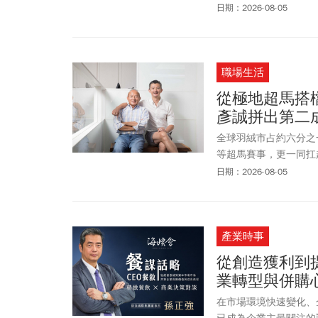
日期：2026-08-05
職場生活
從極地超馬搭
彥誠拼出第二
全球羽絨市占約六分之
等超馬賽事，更一同扛
中學會陪伴彼此前進的
日期：2026-08-05
產業時事
從創造獲利到
業轉型與併購
在市場環境快速變化、