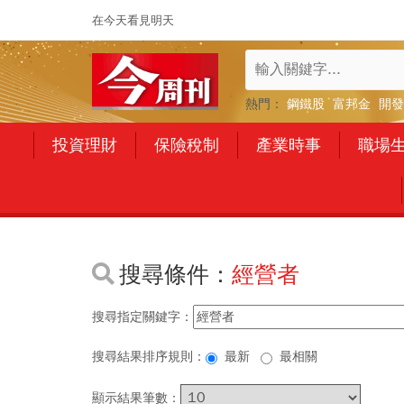
在今天看見明天
熱門：
鋼鐵股
富邦金
開發
投資理財
保險稅制
產業時事
職場
搜尋條件：
經營者
搜尋指定關鍵字：
搜尋結果排序規則：
最新
最相關
顯示結果筆數：