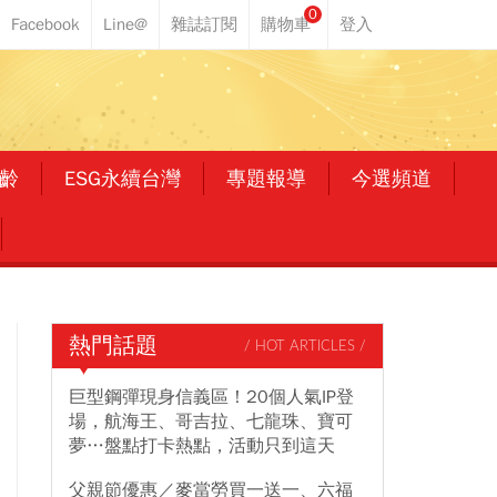
0
齡
ESG永續台灣
專題報導
今選頻道
熱門話題
/ HOT ARTICLES /
巨型鋼彈現身信義區！20個人氣IP登
場，航海王、哥吉拉、七龍珠、寶可
夢…盤點打卡熱點，活動只到這天
父親節優惠／麥當勞買一送一、六福