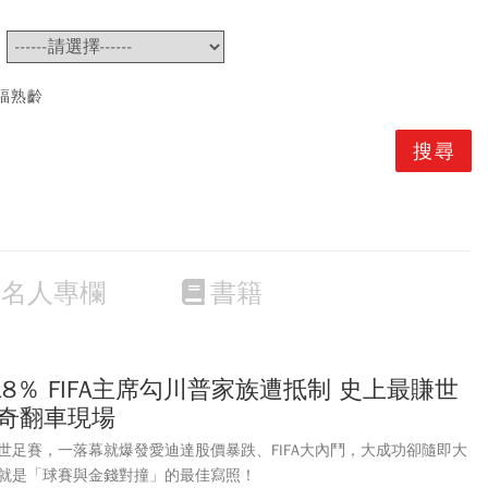
~
福熟齡
名人專欄
書籍
8％ FIFA主席勾川普家族遭抵制 史上最賺世
驚奇翻車現場
世足賽，一落幕就爆發愛迪達股價暴跌、FIFA大內鬥，大成功卻隨即大
就是「球賽與金錢對撞」的最佳寫照！