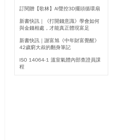
訂閱贈【歌林】AI聲控3D擺頭循環扇
新書快訊｜《打開錢意識》學會如何
與金錢相處，才能真正體現富足
新書快訊｜謝富旭《中年財富覺醒》
42歲窮大叔的翻身筆記
ISO 14064-1 溫室氣體內部查證員課
程