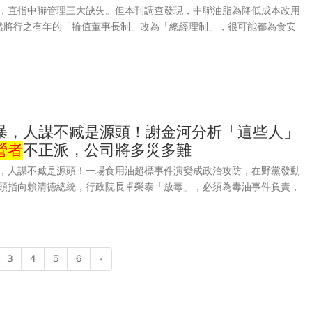
，直指中聯管理三大缺失。但本刊調查發現，中聯油脂為降低成本改用
然將行之有年的「輪值董事長制」改為「總經理制」，很可能都為食安
暴，人謀不臧是源頭！謝金河分析「這些人」
營者
不正派，公司將多災多難
，人謀不臧是源頭！一場食用油超標事件演變成政治攻防，在野黨發動
頭指向賴清德總統，行政院長卓榮泰「放毒」，必須為毒油事件負責，
3
4
5
6
»