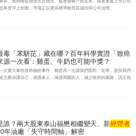
事長，侯西峰從負債五百億元、破產復權一路走來。隨著重返上市公司
也再度浮上枱面，市場正以更高標準檢視其誠信與公司治理。
最毒「苯駢芘」藏在哪？百年科學實證「致癌
來源一次看：雞蛋、牛奶也可能中獎？
一次重大毒性致癌物的事件，都是再一次讓我們面對「化學」是與我們
道怎麼保護自己，保護家人，保護周圍的人，減少致癌的風險，請正視
與你化學考試的「成績」有關，而是與你的「生命」有關。十八世紀，
的男人，容易得到「睪丸癌」，「掃煙囪」的女人容易得「乳癌」。十
或煤礦的煙灰，可能是致癌物。但是煙灰的化學成份太複雜，不確定其
皇家癌症醫學院」的化學家庫克（James Cook, 1900-1975）首先提
環芳香烴」(Polycyclic Aromatic Hydrocarbons，簡稱
許多同分異構物，其中以「苯駢芘」(Benzopyrene)是多環芳香烴中最具
是誰？兩大股東泰山福懋相繼變天、新
經營者
.30年油廠「失守時間軸」解密