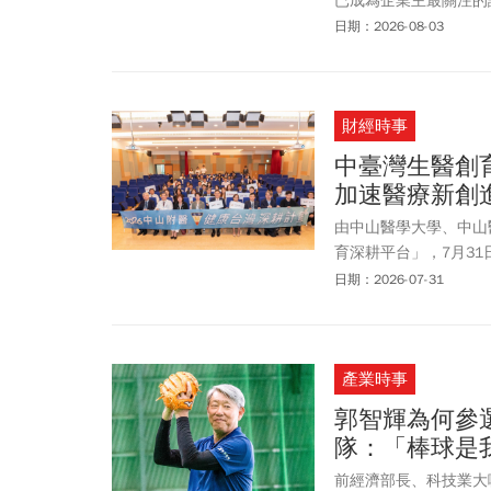
已成為企業主最關注的
業經營與轉型實戰經驗
日期：2026-08-03
財經時事
中臺灣生醫創
加速醫療新創
由中山醫學大學、中山
育深耕平台」，7月3
市場及生醫新創團隊等
日期：2026-07-31
勢，與會專家圍繞醫療
等關鍵門檻展開交流，
果。
產業時事
郭智輝為何參
隊：「棒球是我
前經濟部長、科技業大咖