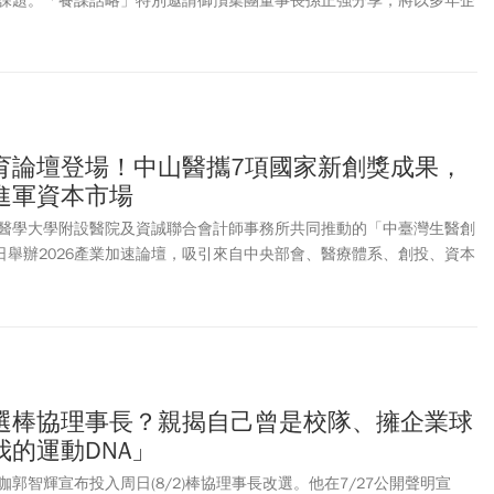
課題。「餐謀話略」特別邀請御嵿集團董事長孫正強分享，將以多年企
，深入剖析企業成長、策略併購與價值提升背後的關鍵思維。
育論壇登場！中山醫攜7項國家新創獎成果，
進軍資本市場
醫學大學附設醫院及資誠聯合會計師事務所共同推動的「中臺灣生醫創
1日舉辦2026產業加速論壇，吸引來自中央部會、醫療體系、創投、資本
逾百位產官學界代表齊聚一堂。面對高齡化社會與醫療科技快速發展趨
創新如何從臨床需求出發，跨越法規、治理、場域驗證、商業化及募資
現場並安排新創團隊Pitch發表，展現中部生醫創新量能與產業落地成
選棒協理事長？親揭自己曾是校隊、擁企業球
的運動DNA」
郭智輝宣布投入周日(8/2)棒協理事長改選。他在7/27公開聲明宣