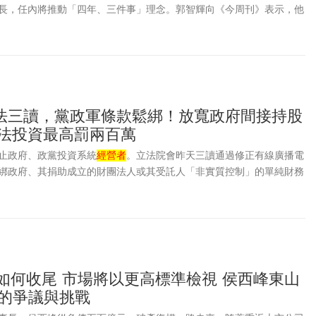
長，任內將推動「四年、三件事」理念。郭智輝向《今周刊》表示，他
件事，能建立制度化的棒協，不是百米短跑衝刺，而是九局賽制，「一
將分階段依序落實。至於外界對其「前閣員」身分參選有雜音，郭智輝
後才開始接觸棒球。他10多年前就成立企業球隊，且更早在青少年時
「不誇張地說，棒球是我的運動DNA」。
法三讀，黨政軍條款鬆綁！放寬政府間接持股
違法投資最高罰兩百萬
止政府、政黨投資系統
經營者
。立法院會昨天三讀通過修正有線廣播電
綁政府、其捐助成立的財團法人或其受託人「非實質控制」的單純財務
經營者
股份從持有1股都不行，放寬至上限1%。
如何收尾 市場將以更高標準檢視 侯西峰東山
揚的爭議與挑戰