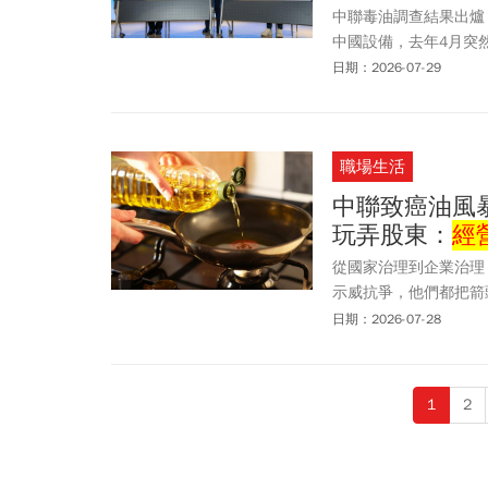
中聯毒油調查結果出爐
中國設備，去年4月突
危機埋下禍根。
日期：2026-07-29
職場生活
中聯致癌油風
玩弄股東：
經
從國家治理到企業治理
示威抗爭，他們都把箭
甚至下台！
日期：2026-07-28
1
2