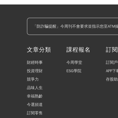
「防詐騙提醒」今周刊不會要求並指示您至ATM
文章分類
課程報名
訂
財經時事
今周學堂
訂閱戶
投資理財
ESG學院
APP下
競爭力
存股助
品味人生
幸福熟齡
今選頻道
訂閱零售