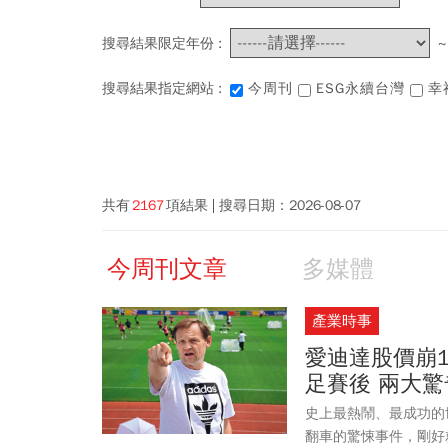
搜尋結果限定年份 :
搜尋結果指定網站 :
今周刊
ESG永續台灣
幸
共有
2167
項結果
搜尋日期：
2026-08-07
今周刊文章
多媒體
產業時事
愛迪達股價崩1
足賽後 兩大
史上最熱鬧、最成功的
翻車的驚悚事件，剛好