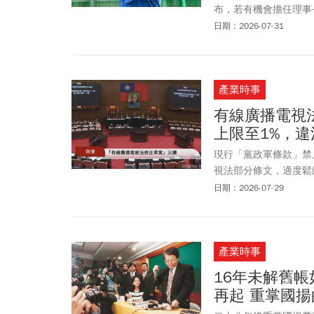
布，若有機會擔任理事
期盼在4年任內做的三
日期：2026-07-31
棒一棒地向前推進」，
澄清，他並非當過閣員
代，就參加棒球校隊，
產業時事
有線廣播電視
上限至1%，
現行「黨政軍條款」禁
視法部分條文，適度鬆
性間接投資，持有系統
日期：2026-07-29
產業時事
16年未解舊帳
再起 重掌國