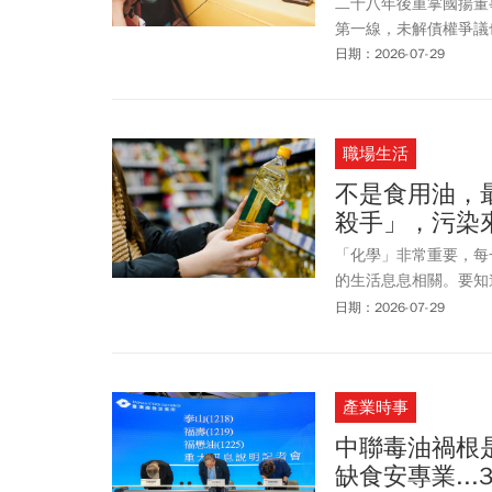
二十八年後重掌國揚董
第一線，未解債權爭議
日期：2026-07-29
職場生活
不是食用油，
殺手」，污染
「化學」非常重要，每
的生活息息相關。要知
「化學」。那不一定要
日期：2026-07-29
英國就發現「掃煙囪」
九世紀，更確定燒木頭
致癌性。1932年，英國「
產業時事
出油品與煤炭在燃燒時會產生「多
PAHs)，多環芳香烴有
中聯毒油禍根
代表性的致癌物。
缺食安專業..