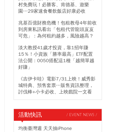
村免費玩！必勝客、肯德基、遊樂
園…29家速食餐飲飯店好康必收
兆基百億財務危機！包租教母4年前收
到房東私訊看出「包租代管龍頭岌岌
可危」：為何租約越多，風險越高？
淡大教授41歲才投資，靠1招年賺
15％！小資族「勝率最高」ETF配置
法公開：0050搭配這1種「越簡單越
好賺」
《吉伊卡哇》電影7/31上映！威秀影
城特典、預售套票…販售資訊整理，
討伐棒+小卡必收、上映戲院一文看
活動快訊
/ EVENT NEWS /
均衡臺灣週 天天抽iPhone