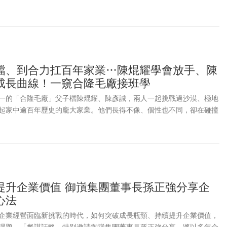
檔、到合力扛百年家業…陳焜耀學會放手、陳
成長曲線！一窺合隆毛廠接班學
一的「合隆毛廠」父子檔陳焜耀、陳彥誠，兩人一起挑戰過沙漠、極地
起家中逾百年歷史的龐大家業。他們長得不像、個性也不同，卻在碰撞
方法。
提升企業價值 御嵿集團董事長孫正強分享企
心法
企業經營面臨新挑戰的時代，如何突破成長瓶頸、持續提升企業價值，