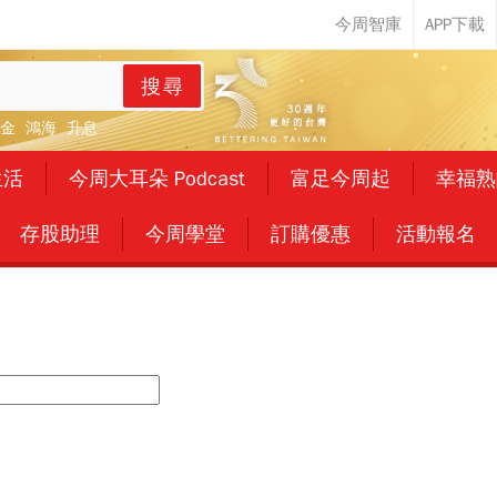
搜尋
金
鴻海
升息
生活
今周大耳朵 Podcast
富足今周起
幸福熟
存股助理
今周學堂
訂購優惠
活動報名