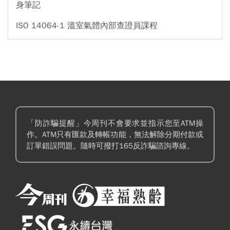
身筆記
ISO 14064-1 溫室氣體內部查證員課程
「防詐騙提醒」今周刊不會要求並指示您至ATM操
作。ATM只有匯款及轉帳功能，無法解除分期付款或
訂單錯誤問題。隨時可撥打165反詐騙諮詢專線。