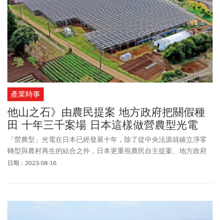
產業時事
他山之石》由農民提案 地方政府把關假種
田 十年三千案場 日本這樣做營農型光電
「營農型」光電在日本已經發展十年，除了從中央法源就確立淨零
轉型與農村再生的結合之外，日本更重視農民自主提案、地方政府
嚴格監督，以達到農業可持續性，他山之石值得台灣借鏡。
日期：2023-08-16