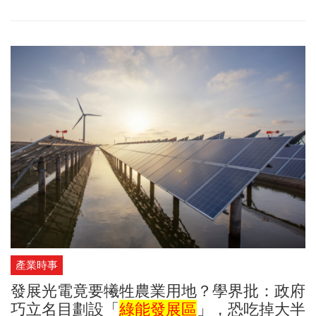
反彈。
產業時事
發展光電竟要犧牲農業用地？學界批：政府
巧立名目劃設「
綠能發展區
」，恐吃掉大半