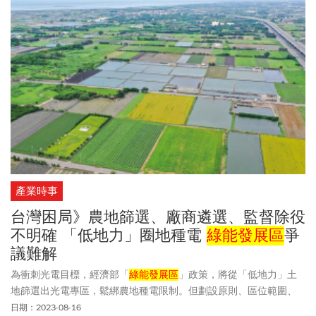
產業時事
台灣困局》農地篩選、廠商遴選、監督除役
不明確 「低地力」圈地種電
綠能發展區
爭
議難解
為衝刺光電目標，經濟部「
綠能發展區
」政策，將從「低地力」土
地篩選出光電專區，鬆綁農地種電限制。但劃設原則、區位範圍、
參與機制仍不明，就準備倉促上路，引發國內超過八十位學者連署
日期：2023-08-16