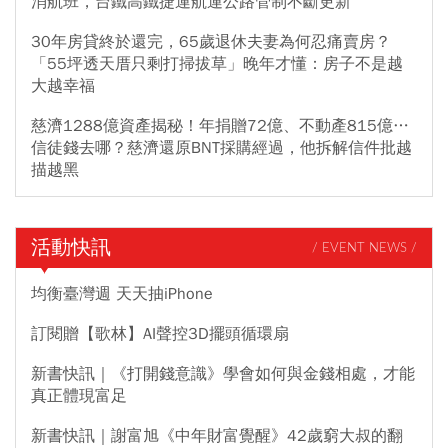
消航班，台鐵高鐵捷運航運公路管制不斷更新
30年房貸終於還完，65歲退休夫妻為何忍痛賣房？
「55坪透天厝只剩打掃拔草」晚年才懂：房子不是越
大越幸福
慈濟1288億資產揭秘！年捐贈72億、不動產815億…
信徒錢去哪？慈濟還原BNT採購經過，他拆解信件批越
描越黑
活動快訊
/ EVENT NEWS /
均衡臺灣週 天天抽iPhone
訂閱贈【歌林】AI聲控3D擺頭循環扇
新書快訊｜《打開錢意識》學會如何與金錢相處，才能
真正體現富足
新書快訊｜謝富旭《中年財富覺醒》42歲窮大叔的翻