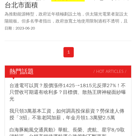
台北市面積
為推動能源轉型，政府近年積極劃設土地，供太陽光電業者架設太
陽能板。但多名學者指出，政府放寬土地使用限制過程不透明，且
衝擊農漁民生計與產業，因此80名學者發起連署，呼籲政府能從長
日期：2023-06-20
計議，來建立明確的
綠能發展區
位劃設原則與總量管理，並落實資
訊公開與社會參與。
1
熱門話題
/ HOT ARTICLES /
台達電可以買？股價漲停1425→1815元反彈27%！不
只營收可期還有啥利多？目標價、散熱王牌神秘面紗曝
光
我只領3萬基本工資，如何調高投保薪資？勞保達人傳
授「3招」不靠老闆加薪，年金月領1.3萬變2.5萬
白海豚颱風交通異動》華航、長榮、虎航、星宇8/9取