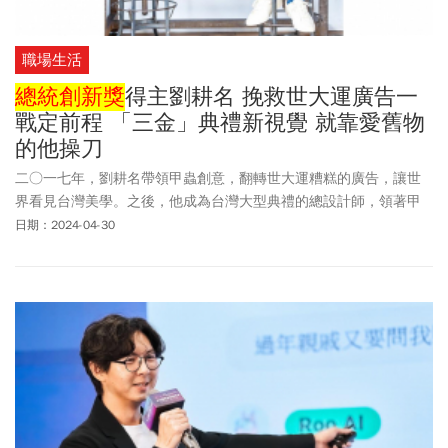
職場生活
總統創新獎
得主劉耕名 挽救世大運廣告一
戰定前程 「三金」典禮新視覺 就靠愛舊物
的他操刀
二○一七年，劉耕名帶領甲蟲創意，翻轉世大運糟糕的廣告，讓世
界看見台灣美學。之後，他成為台灣大型典禮的總設計師，領著甲
蟲衝入D&AD英國設計殿堂，列名世界前二十名。
日期：2024-04-30