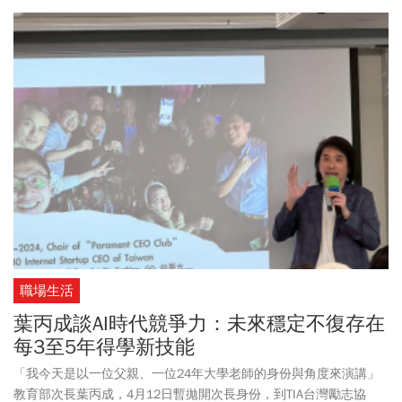
大量易燃的回收衣物、雜物，導致火勢迅速蔓延且持續悶燒，才造
成這起悲劇。本書作者宋明哲原本是陸軍後勤少校，因為想直接幫
助人，退役後轉考消防員，他在一次廢棄倉庫火災中，原以為只是
處理殘火，卻在進場3分鐘就遭遇劇烈閃燃。黑煙與熱浪像猛獸般從
四面八方撲來，他身體發燙、能見度歸零，但他強迫自己冷靜呼
吸，雙膝跪地、順著水帶爬行，才終於聽見同袍的呼喚。脫困後他
並未退縮，反而重整裝備回頭滅火，最後安全撤出。宋明哲坦言，
消防員不一定都是天生英勇，只是他們的肩膀上背負著責任與信
念，所以，選擇武裝自己，去面對那些所有人都害怕的災難與黑
暗。
職場生活
葉丙成談AI時代競爭力：未來穩定不復存在
每3至5年得學新技能
「我今天是以一位父親、一位24年大學老師的身份與角度來演講」
教育部次長葉丙成，4月12日暫拋開次長身份，到TIA台灣勵志協