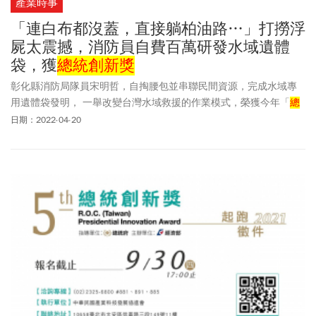
產業時事
「連白布都沒蓋，直接躺柏油路…」打撈浮
屍太震撼，消防員自費百萬研發水域遺體
袋，獲
總統創新獎
彰化縣消防局隊員宋明哲，自掏腰包並串聯民間資源，完成水域專
用遺體袋發明， 一舉改變台灣水域救援的作業模式，榮獲今年「
總
統創新獎
」青年組殊榮。
日期：2022-04-20