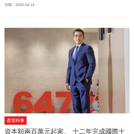
會、以「AI時代人才培育」為題用台語演講，他強調「AI將取代人類
日期：2025-04-14
超過一半的現有工作。所以，未來的20年，穩定不復存在。職場的
趨勢：每3至5年得學新技能。」
產業時事
資本額兩百萬元起家、 十二年完成國際十