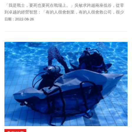
「我是戰士，要死也要死在戰場上。」吳敏求跨越兩座低谷，從零
到卓越的經營智慧：「有的人很會創業，有的人很會救公司，很少
人像我同時有這兩種經驗，這兩種經驗完全不一樣，一個是從小變
日期：2022-08-26
大，一個是從大變小。」從客廳的任天堂主機到車庫裡的車子，都
少不了旺宏的記憶體﹗台灣第一位登上《富比士》封面的企業家吳
敏求，首度分享，他帶領旺宏從零到全球第一大快閃記憶體的經營
智慧。