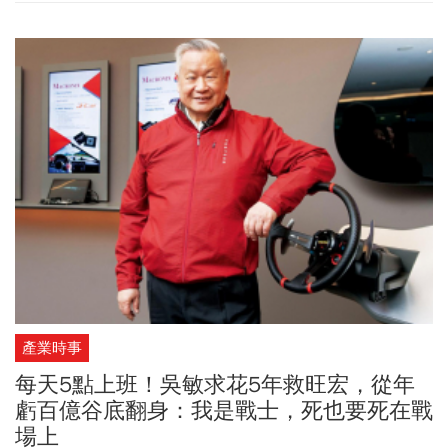
科技的創新。第五屆
總統創新獎
創新有5位得獎者，分別是旺宏電子
董事長兼執行長吳敏求、經濟部水利署副總工程司張廣智、財團法
人均一平台教育基金會董事長兼執行長呂冠緯、成功大學機械工程
學系講座教授蔡明祺，以及彰化縣消防局隊員宋明哲。今天也特別
邀請台灣西門子總裁暨執行長艾瑋（Erdal Elver）與台達電子永續長
周志宏等產官學研專家代表參與論壇。
產業時事
每天5點上班！吳敏求花5年救旺宏，從年
虧百億谷底翻身：我是戰士，死也要死在戰
場上