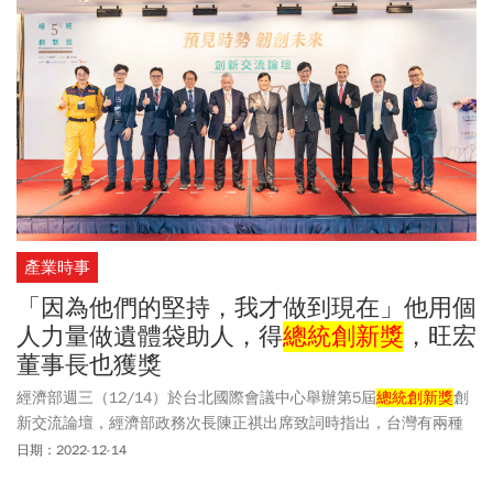
產業時事
「因為他們的堅持，我才做到現在」他用個
人力量做遺體袋助人，得
總統創新獎
，旺宏
董事長也獲獎
經濟部週三（12/14）於台北國際會議中心舉辦第5屆
總統創新獎
創
新交流論壇，經濟部政務次長陳正祺出席致詞時指出，台灣有兩種
特質：一個是信任，在供應鏈上ODM、OEM品質等能讓世界信任；
日期：2022-12-14
另一是創新的精神，包含在科技管理的創新、商業模式的創新以及