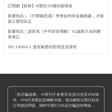
訂閱贈【歌林】AI聲控3D擺頭循環扇
新書快訊｜《打開錢意識》學會如何與金錢相處，才能
真正體現富足
新書快訊｜謝富旭《中年財富覺醒》42歲窮大叔的翻
身筆記
ISO 14064-1 溫室氣體內部查證員課程
「防詐騙提醒」今周刊不會要求並指示您至ATM操
作。ATM只有匯款及轉帳功能，無法解除分期付款或
訂單錯誤問題。隨時可撥打165反詐騙諮詢專線。