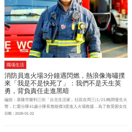
職場生活
消防員進火場3分鐘遇閃燃，熱浪像海嘯撲
來「我是不是快死了」：我們不是天生英
勇，背負責任走進黑暗
編按：基隆市樂利三街「台北生活家」社區在周三(1/21)晚間發生火
警，仁愛分隊41歲小隊長詹能傑3度進入火場救援，為了救受困女住
戶，把自己的面罩給對方，自己不幸吸入濃煙昏迷，經送醫搶救仍
日期：2026-01-22
宣告不治。基隆市消防局火調科週四（1/22）前往現場調查，排除
人為縱火的可能，初步判定客廳的對講機短路起火，加上屋內堆放