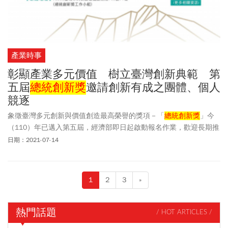
產業時事
彰顯產業多元價值 樹立臺灣創新典範 第
五屆
總統創新獎
邀請創新有成之團體、個人
競逐
象徵臺灣多元創新與價值創造最高榮譽的獎項－「
總統創新獎
」今
（110）年已邁入第五屆，經濟部即日起啟動報名作業，歡迎長期推
動產業創新且創新成就對國家及產業帶來影響的團體及個人踴躍報
日期：2021-07-14
名競逐，並邀請產官學研及民間團體大力推薦具創新成就者參選，
報名受理至110年9月30日止。
總統創新獎
將遴選5名得獎者，包括
團體組2名、個人組2名、青年組(40歲以下)１名，獲獎者於明
1
2
3
»
（111）年由總統親頒證書、獎座及新臺幣二百萬元之獎金。
熱門話題
/ HOT ARTICLES /