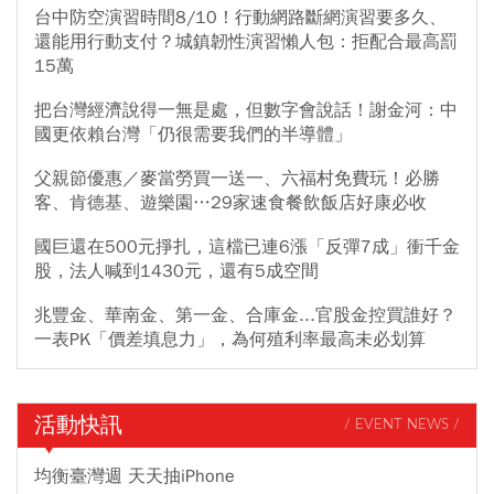
台中防空演習時間8/10！行動網路斷網演習要多久、
還能用行動支付？城鎮韌性演習懶人包：拒配合最高罰
15萬
把台灣經濟說得一無是處，但數字會說話！謝金河：中
國更依賴台灣「仍很需要我們的半導體」
父親節優惠／麥當勞買一送一、六福村免費玩！必勝
客、肯德基、遊樂園…29家速食餐飲飯店好康必收
國巨還在500元掙扎，這檔已連6漲「反彈7成」衝千金
股，法人喊到1430元，還有5成空間
兆豐金、華南金、第一金、合庫金...官股金控買誰好？
一表PK「價差填息力」，為何殖利率最高未必划算
活動快訊
/ EVENT NEWS /
均衡臺灣週 天天抽iPhone