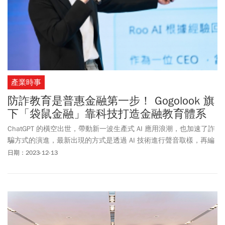
產業時事
防詐教育是普惠金融第一步！ Gogolook 旗
下「袋鼠金融」靠科技打造金融教育體系
ChatGPT 的橫空出世，帶動新一波生產式 AI 應用浪潮，也加速了詐
騙方式的演進，最新出現的方式是透過 AI 技術進行聲音取樣，再編
造成詐騙內容，使民眾更易受騙上當。這些日新月異的詐騙手法，
日期：2023-12-13
及層出不窮的金融詐騙、詐貸案件，不僅造成投資者的財產損失，
更影響到退休族與銀髮族的身心健康。