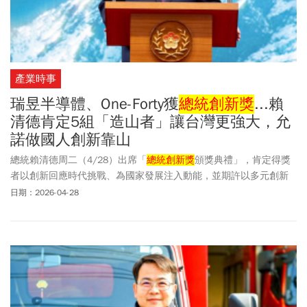
產業時事
瑞昱半導體、One-Forty獲
總統創新獎
...賴
清德肯定5組「造山者」讓台灣更強大，允
諾做國人創新靠山
總統賴清德周二（4/28）出席「
總統創新獎
頒獎典禮」，肯定得獎
者以創新回應時代挑戰、為國家發展注入動能，並期許以多元創新
持續推動台灣進步，讓世界因台灣變得更好。賴總統也表示，未來
日期：2026-04-28
政府將持續作國人的靠山，營造更自由開放的創新環境，用多元的
創新力，在國際各個領域綻放耀眼的台灣之光。第七屆
總統創新獎
得獎名單，團體組得主為「瑞昱半導體股份有限公司」及「社團法
人台灣四十分之一移工教育文化協會」（One-Forty）。一般個人組
得獎者為「國立清華大學通識中心與人文社會學院」教授、《造山
者》導演蕭菊貞及「國立成功大學醫學院」名譽講座教授王榮德；
青年組得獎者為「悠由數據應用股份有限公司」總經理吳君孝。