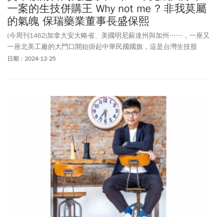
一案的生技併購王 Why not me ? 非我莫屬
的氣魄 保瑞藥業董事長盛保熙
(今周刊1462)加拿大安大略省、美國明尼蘇達州與加州……，一座又
一座北美工廠的大門口開始掛起中華民國國旗，這是台灣生技股
王、生技併購王保瑞藥業，厚積薄發的全球布局縮影。
日期：2024-12-25