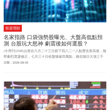
投資理財
名家指路 口袋強勢股曝光、大盤高低點預
測 台股玩大怒神 劇震後如何選股？
(今周刊1546)台股在六月二十三日創下四八二一八點歷史新高後，隨
即劇烈震盪修正，七月三十日收盤慘破四萬點，雖在隔日大漲三千
點、收復季線站上四三一一九點，但經一輪哀鴻遍野的殺盤，已讓
日期：2026-08-05
不少人心驚膽戰。究竟，台股後市能否在修正後重返康莊大道，又
或者，多頭結構已遭破壞？