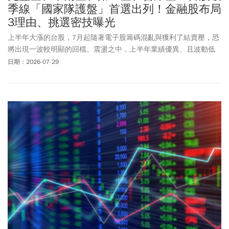
價，但若市場處於急跌階段，反而可能產生反效果。巨人傑指出，
季線「國家隊護盤」首選出列！金融股布局
雖然分盤交易的用意是降低恐慌性賣壓，但現實情況是，融資維持
3理由、挑選密技曝光
率不足時仍會面臨強制賣出，並不會因為進入處置而停止斷頭壓
力。在流動性不足的環境下，反而容易形成「處置+融資斷頭」的雙
上半年大漲的台股，7月起隨著電子股籌碼混亂與獲利了結賣壓，恐
重壓力，讓個股連續出現一字跌停，形成多殺多局面。在證交所宣
將出現一波較明顯的回檔。震盪之中，上半年業績優異、且波動低
布修改後，巨人傑在臉書發文表示，這次處置策略的修改，不是針
於大盤的金融股，可望成為相對安全的資金避風港。
日期：2026-07-29
對這次下跌的處置，比較是上次聯發科的影響，這次輿論被迫推出
來。雖然沒有一次到位 ，但對流動性以及交易正常化，已經有相當
程度的幫助。下跌處置的部分與大市值等
績優股
的部分，希望主管
機關可以多思考與討論一下，很多層面的影響不是賣不賣得掉的結
果論！還是很感謝主管機關願意修正與檢討。