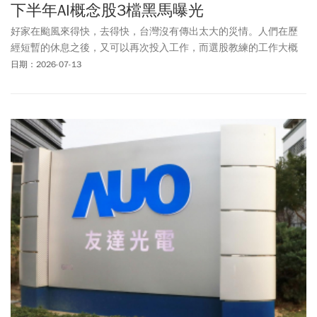
下半年AI概念股3檔黑馬曝光
好家在颱風來得快，去得快，台灣沒有傳出太大的災情。人們在歷
經短暫的休息之後，又可以再次投入工作，而選股教練的工作大概
就是幫大家來選股啦！剛好六月營收已經公告完畢，所以今天就來
日期：2026-07-13
帶大家來找找，有沒有營收成長，但股價還沒有完全反應的。