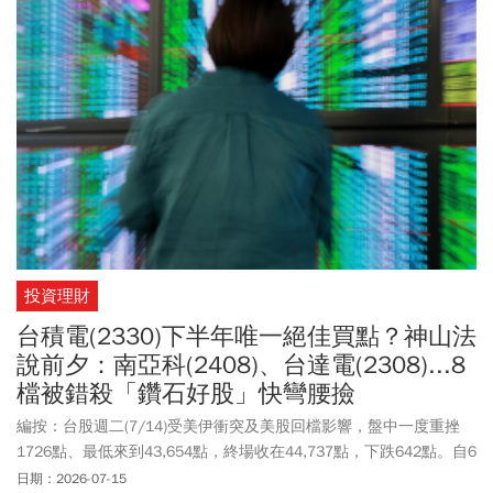
投資理財
台積電(2330)下半年唯一絕佳買點？神山法
說前夕：南亞科(2408)、台達電(2308)...8
檔被錯殺「鑽石好股」快彎腰撿
編按：台股週二(7/14)受美伊衝突及美股回檔影響，盤中一度重挫
1726點、最低來到43,654點，終場收在44,737點，下跌642點。自6
月23日創下48,218點歷史新高後，台股進入震盪修正，不少投資人
日期：2026-07-15