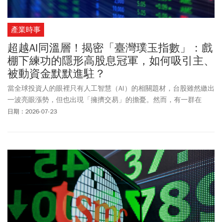
產業時事
超越AI同溫層！揭密「臺灣璞玉指數」：戲
棚下練功的隱形高股息冠軍，如何吸引主、
被動資金默默進駐？
當全球投資人的眼裡只有人工智慧（AI）的相關題材，台股雖然繳出
一波亮眼漲勢，但也出現「擁擠交易」的擔憂。然而，有一群在
「戲棚下練功」的潛力新星，因具備極高的殖利率與穩健體質，被
日期：2026-07-23
「臺灣璞玉指數」淘洗出來，成為法人眼中最珍貴的隱形高股息大
軍。不可否認，搭上AI浪潮的科技股近年來賺足了市場目光與資金，
但與此同時，許多在各自產業中做到全球首屈一指、賺錢能力一流
的台灣優質企業，尚未獲得市場應有的關注，他們就是臺灣璞玉指
數成分股。