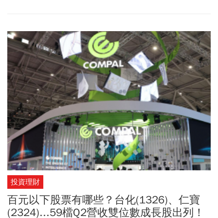
開始擔心「AI 基本面明明這麼好，為什麼這波跌得這麼深？」這波
修正究竟只是短線洗盤，還是多頭行情已經結束？
投資理財
百元以下股票有哪些？台化(1326)、仁寶
(2324)...59檔Q2營收雙位數成長股出列！