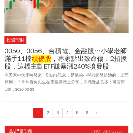
投資理財
0050、0056、台積電、金融股…小學老師
滿手11檔
績優股
，專家點出致命傷：2招換
股，這檔主動ETF賺暴漲240%噴發股
今天家中太座轉發來一則Line訊息，是她的小學老師發給她的，上面
寫到：「常常看你先生在電視媒體上分享，深感受益良多；可否幫
我看一下我手上的持股」。接著就是一長串地個股以及ETF，包括：
日期：2026-06-23
凱基金(2883)、鴻海(2317)、中信金(2891)、元大台灣50(0050)、元
大高股息(0056)、國泰永續高股息(00878)、群益台灣精選高息
(00919)、玉山金(2884)、國票金(2889)、台積電(2330)、國泰金
1
2
3
4
5
6
»
(2882)。這一長串地持股，如果單看個股，都沒有什麼問題，因為都
是台北股市裡績優權值股，絕對都是一時之選。不過如果整合起來
看，就會發現一個問題，就是持股的重覆度偏高。
熱門話題
/ HOT ARTICLES /