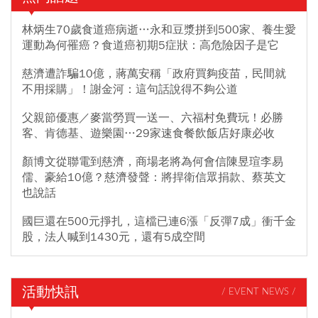
林炳生70歲食道癌病逝…永和豆漿拼到500家、養生愛
運動為何罹癌？食道癌初期5症狀：高危險因子是它
慈濟遭詐騙10億，蔣萬安稱「政府買夠疫苗，民間就
不用採購」！謝金河：這句話說得不夠公道
父親節優惠／麥當勞買一送一、六福村免費玩！必勝
客、肯德基、遊樂園…29家速食餐飲飯店好康必收
顏博文從聯電到慈濟，商場老將為何會信陳昱瑄李易
儒、豪給10億？慈濟發聲：將捍衛信眾捐款、蔡英文
也說話
國巨還在500元掙扎，這檔已連6漲「反彈7成」衝千金
股，法人喊到1430元，還有5成空間
活動快訊
/ EVENT NEWS /