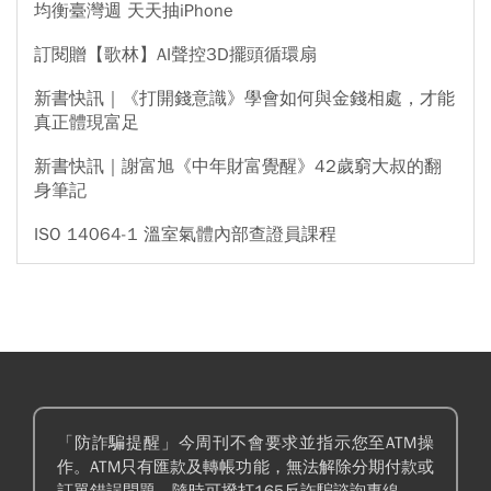
均衡臺灣週 天天抽iPhone
訂閱贈【歌林】AI聲控3D擺頭循環扇
新書快訊｜《打開錢意識》學會如何與金錢相處，才能
真正體現富足
新書快訊｜謝富旭《中年財富覺醒》42歲窮大叔的翻
身筆記
ISO 14064-1 溫室氣體內部查證員課程
「防詐騙提醒」今周刊不會要求並指示您至ATM操
作。ATM只有匯款及轉帳功能，無法解除分期付款或
訂單錯誤問題。隨時可撥打165反詐騙諮詢專線。