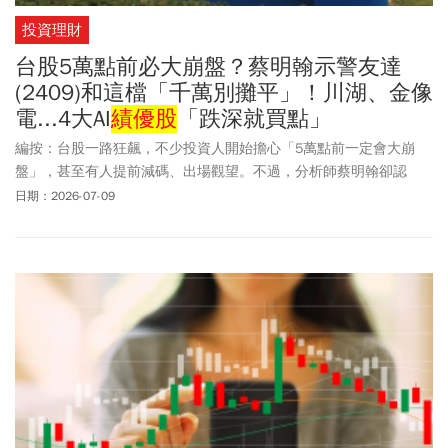
投資理財
台股5萬點前必大崩盤？蔡明翰示警友達
(2409)和這檔「千萬別攤平」！川湖、金像
電...4大AI
績優股
「跌深就買點」
編按：台股一路狂飆，不少投資人開始擔心「5萬點前一定會大崩
盤」，甚至有人提前減碼、出場觀望。不過，分析師蔡明翰卻認
為，現在真正該怕的不是大盤，而是買錯股票。他直言，友達
日期：2026-07-09
(2409)、訊芯-KY(6451)等題材股沒有基本面支撐，「千萬別攤
平」；反觀川湖(2059)、金像電(2368)、台達電(2308)、智邦(2345)
等AI
績優股
，若遇股價拉回，反而可能是長線布局的最佳時機。