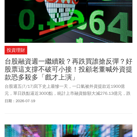
投資理財
台股融資週一繼續殺？再跌買誰搶反彈？好
股票這支撐不破可小接！投顧老董喊外資提
款恐多殺多「戲才上演」
台股週五(7/17)寫下史上最慘一天，一口氣被外資提款近1900億
元，單日跌點逼近3000點，統計上市融資餘額大減276.13億元，跌
破6000億大關來到5879.63億元，目前融資維持率降到約147%，不
日期：2026-07-19
少人開始討論，會不會跌到130%？華南投顧董事長呂仁傑分析，台
股其實「很無辜」，外資在上週五韓股休市下選擇到台股來提款，
「就像銀行發生擠兌時，你在這家銀行領不到錢，就去旁邊那一家
銀行領」。在基本面並沒有改變的情況下，呂仁傑建議投資人本週
操作要奉行去槓桿，別砍在阿呆谷以及季線下分批布局的策略。