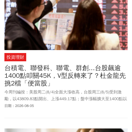
投資理財
台積電、聯發科、聯電、群創...台股飆逾
1400點叩關45K，V型反轉來了？杜金龍先
挑2檔「便當股」
今周刊編按：美股周二(8/4)全面大漲收高，台股周三(8/5)受到激
勵，以43809.83點開出、上漲449.17點；盤中漲幅擴大至1400點以
上，強勢重返44000大關。權值股方面全面回神，台積電(2330)開盤
日期：2026-08-05
大漲65元來到2385元、最高觸及2410元；聯發科(2454)漲230元、
4095元開出，最高觸及4125元，聯電(2303)則是129元開出、漲幅
逾3%。觀察三大法人4日籌碼動向，外資賣超57.32億元，連2賣，