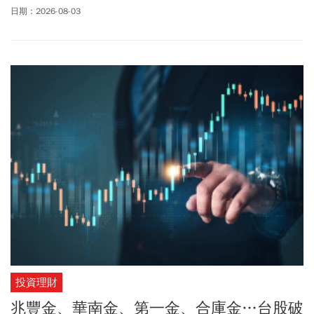
記者會，確定調整處置期間，第一次及第二次(含)以上遭發布處置之
日期：2026-08-03
有價證券，處置期間為5個營業日(原為10個營業日)，遭發布處置之
有價證券，若於計算發布處置基數期間內，同時有因當沖交易占比
過高而公布注意交易資訊者，處置期間為7個營業日(原為12個營業
日)。另外，普通交易有價證券撮合作業時間也進行調整，第一次及
第二次(含)以上遭發布處置之普通交易有價證券，其撮合作業時間參
考現行瞬間價格穩定措施暫緩撮合期間，調整為約每2分鐘撮合一次
(原為約每5分鐘或20分鐘撮合一次)。至於收盤價起迄價差標準也改
變，股價超過1,000元至2,000元者，價差標準為300元；股價超過
2,000元至3,000元者，價差標準為450元，依此類推。證交所表示，
法規周一公告，即起開始實施，只要處置日期達到新標準，就可以
解除，而8/10後就完全採計新的計算方式。民進黨立委王世堅近期
即針對處置機制談到，現行處置制度仍沿用30年前的監理思維，已
無法反映如今成交量動輒數千億元的市場規模，直言「30年前的過
時制度，正在成為台股流動性的殺手」，呼籲金管會全面檢討處置
機制、研議接軌國際的盤中熔斷制度，以及提高處置指標的彈性。
而「少年股神」巨人傑早前在台股大跌之際，也發文示警認為現行
投資理財
處置制度不僅限制投資人正常交易，更可能衍生系統性風險，他認
為處置制度原本設計的目的，是在股價大漲時避免投資人過度追
兆豐金、華南金、第一金、合庫金…台股破