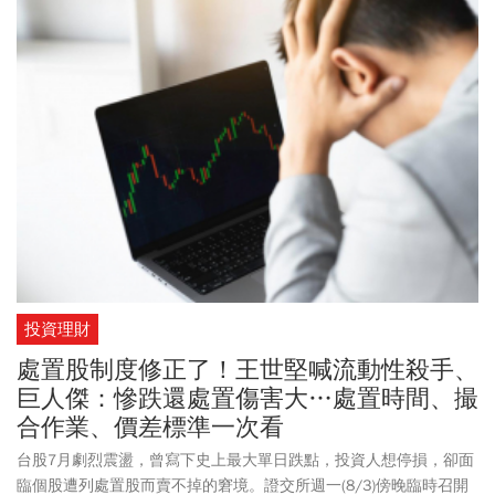
自營商也同步減碼，賣超194.29億元，連8賣；投信則持續加碼，買
超252.7億元。由於外資連日出貨聯電，投信4日也由買轉賣，砍出
6380張，提款7.55億元。面對近期台股動盪，「股市老先覺」杜金
龍認為台股最危險的恐慌期已經過去，同時公開自己的操作策略，
建議投資人面對大盤應採取「低買高賣」隨時保留子彈，因應可能
出現「回馬槍」或「甩轎」。
投資理財
處置股制度修正了！王世堅喊流動性殺手、
巨人傑：慘跌還處置傷害大…處置時間、撮
合作業、價差標準一次看
台股7月劇烈震盪，曾寫下史上最大單日跌點，投資人想停損，卻面
臨個股遭列處置股而賣不掉的窘境。證交所週一(8/3)傍晚臨時召開