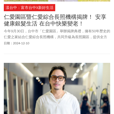
漾台中：富市台中X新好生活
仁愛園區暨仁愛綜合長照機構揭牌！ 安享
健康銀髮生活 在台中快樂變老！
今年9月30日，台中市「仁愛園區」舉辦揭牌典禮，擁有50年歷史的
仁愛之家結合仁愛綜合長照機構，共同升級為長照園區，提供全方
位、高品質的服務，為台中長者與身障朋友謀福祉，實現「健康老
日期：2024-12-10
化、在地終養」的美好願景。