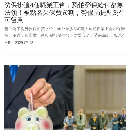
勞保掛這4個職業工會，恐怕勞保給付都無
法領！被點名欠保費逾期，勞保局提醒3招
可留意
勞工為了提升投保薪資水位，全台至少300萬人透過職業工會加保勞
保。不過，以職業工會投保勞保的勞工要當心了，勞保局近日點名4
家職業工會未依法在期限內繳納勞工保險及勞工職業災害保險保險
日期：2025-07-18
費，並已逾繳費寬限期。勞保局提醒，職業工會會員可以時常關心
所屬工會財務運作、積極參與工會活動。繳納保險費時，請工會開
具正式繳費收據並妥善留存，以備日後保障權益之用。