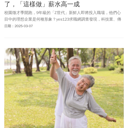
了，「這樣做」薪水高一成
校園徵才季開跑，9年級的「Z世代」新鮮人即將投入職場，他們心
目中的理想企業是何種形象？yes123求職網調查發現，科技業、傳
產、金融業的求職首選，分別是護國神山「台積電」、「長榮集
日期：2025-03-07
團」與「國泰金控」。其中，台積電靠著優渥薪資、AI熱潮爆發、加
上誘人的分紅獎金，不僅獲得將近半數票數，更連續12年成為年輕
學子最嚮往進入的職場。