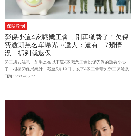
保險稅制
勞保掛這4家職業工會，別再繳費了！欠保
費逾期黑名單曝光…達人：還有「7類情
況」抓到就退保
勞工朋友注意！如果是在以下這4家職業工會投保勞保的話要小心
了，根據勞保局統計，截至5月19日，以下4家工會積欠勞工保險及
勞工職業災害保險保險費已逾繳費寬限期。分別是：台北市
美髮
美
日期：2025-05-27
容技術指導員職業工會、臺北市律師職業工會、桃園市租賃管理服
務業從業人員職業工會及大台南宗教服務職業工會4家職業工會。勞
保局呼籲，勞工須關心所屬工會財務運作、積極參與工會活動及會
員大會，應在繳納保險費時，請工會開具正式繳費收據並妥善留
存，以備日後保障權益之用。