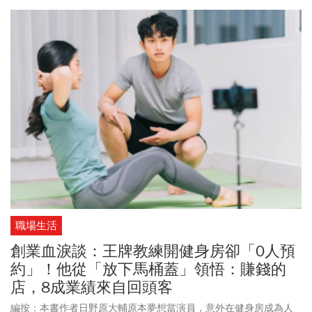
「親自打掃廁所」，為什麼打掃廁所跟致富有關呢？
職場生活
創業血淚談：王牌教練開健身房卻「0人預
約」！他從「放下馬桶蓋」領悟：賺錢的
店，8成業績來自回頭客
編按：本書作者日野原大輔原本夢想當演員，意外在健身房成為人