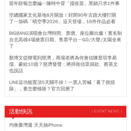
當年財報怎麼編…陳時中背「擋疫苗」黑鍋只求1件事
空總國家文化基地8月開放！封閉90年古蹟大樓打開
了…加碼「晴空季2026」這天登場，16件作品必看
BIGBANG演唱會台灣時間、票價、座位圖出爐！實名制
台北高雄4場搶票日期、售票平台…GD/大聲/太陽全來
了
顏博文從聯電到慈濟，商場老將為何會信陳昱瑄李易
儒、豪給10億？慈濟發聲：將捍衛信眾捐款、蔡英文
也說話
LINE這功能置頂5天關不掉！一票人苦喊「看了很煩
躁」，要怎麼移除？官方回應了
活動快訊
/ EVENT NEWS /
均衡臺灣週 天天抽iPhone