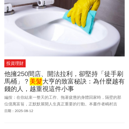
投資理財
他擁250間店、開法拉利，卻堅持「徒手刷
馬桶」？
美髮
大亨的致富秘訣：為什麼越有
錢的人，越重視這件小事
編按：在你結束一整天的工作、拖著疲憊的身體回家時，隔壁的那
位億萬富翁，正默默展開人生真正重要的行動。本書作者嶋村吉
洋，十多歲即創業，身兼實業家、投資家、電影製作人等多重身
日期：2025-08-12
分，親自打造多家成功企業。他將自己與超過1,500位成功人士共事
的經驗，濃縮為45條「幸福億萬富翁的致富祕訣」，其中一條就是