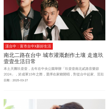
漾台中：富市台中X新好生活
南北二路在台中 城市灌溉創作土壤 走進玖
壹壹生活日常
本土天團玖壹壹，去年在中央公園舉辦「玖壹壹南北貳路音樂節
2024」，於成軍15年之際，選擇在家鄉開唱，對從台中起家、茁壯
的他們而言，意義非凡。這回玖壹壹接受《漾台中》專訪，暢聊成
日期：2025-03-27
長的童年回憶與喜愛的在地店家，分享屬於他們的台中日常。