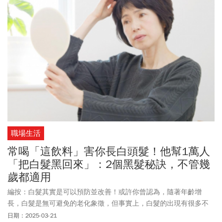
職場生活
常喝「這飲料」害你長白頭髮！他幫1萬人
「把白髮黑回來」：2個黑髮秘訣，不管幾
歲都適用
編按：白髮其實是可以預防並改善！或許你曾認為，隨著年齡增
長，白髮是無可避免的老化象徵，但事實上，白髮的出現有很多不
為人知的成因，像是壓力、營養不良、血液循環不良等，本書由日
日期：2025-03-21