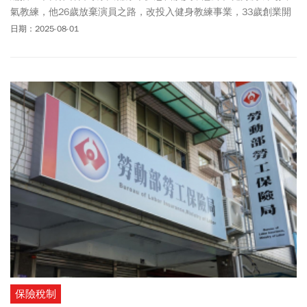
氣教練，他26歲放棄演員之路，改投入健身教練事業，33歲創業開
第一家工作室，現在是多家健身房的老闆。日野原大輔原指出，賺
日期：2025-08-01
錢生意，八成業績來自回頭客。曾是健身房王牌教練的他，在創業
初期提供免費體驗課程，卻連一個約下一次課程的人都沒有，「0回
頭客」的慘痛打擊，讓他夜夜失眠，才意識到名氣無法延續業績。
點醒他的是，被一位女性顧客提醒：「既然目標客群是女性，廁所
的馬桶蓋應該放下來吧？」才驚覺自己完全沒有站在顧客的角度思
考細節。他終於明白，比起免費、打折的小聰明，注重細節、接待
客人，讓他們想再來，事業才能長久經營。
保險稅制