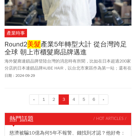
產業時事
Round2
美髮
產業5年轉型大計 從台灣跨足
全球 朝上市櫃髮廊品牌邁進
海外髮廊連鎖品牌登陸台灣的消息時有所聞，比如在日本超過200家
分店的日本連鎖品牌AUBE HAIR，以台北市東區作為第一站；還有在
日本設有逾50家分店的TRUTH TOKYO JAPEN，選擇天母作為海外首
日期：2024-09-29
店等。但是，你能想像一家成立近5年的台灣髮廊「Round2 Hair
Salon」，集團在台已經有50家分店，更在今年7月前進澳洲墨爾本
開店，並同步展開加拿大溫哥華、美國、中國、新加坡等國的拓店
«
1
2
3
4
5
6
»
計畫，希望可以做到華人第一髮廊品牌，最終進入資本市場往上市
櫃之路前進。
熱門話題
/ HOT ARTICLES /
慈濟被騙10億為何5年不報警、錢找到才認？他好奇：