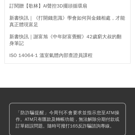
訂閱贈【歌林】AI聲控3D擺頭循環扇
新書快訊｜《打開錢意識》學會如何與金錢相處，才能
真正體現富足
新書快訊｜謝富旭《中年財富覺醒》42歲窮大叔的翻
身筆記
ISO 14064-1 溫室氣體內部查證員課程
「防詐騙提醒」今周刊不會要求並指示您至ATM操
作。ATM只有匯款及轉帳功能，無法解除分期付款或
訂單錯誤問題。隨時可撥打165反詐騙諮詢專線。