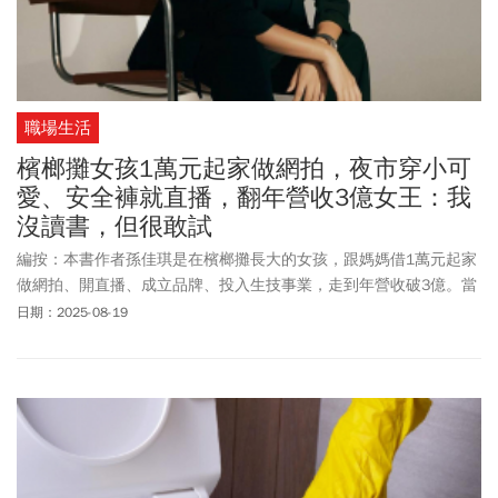
職場生活
檳榔攤女孩1萬元起家做網拍，夜市穿小可
愛、安全褲就直播，翻年營收3億女王：我
沒讀書，但很敢試
編按：本書作者孫佳琪是在檳榔攤長大的女孩，跟媽媽借1萬元起家
做網拍、開直播、成立品牌、投入生技事業，走到年營收破3億。當
時直播電商還沒成主流，她靠著全館399的定價策略，把店門口當成
日期：2025-08-19
舞台，在人來人往的堀江街頭，穿著小可愛、安全褲就直播，甚至
跑到韓國東大門脫衣直播，不僅讓路人、觀眾記住她，也引爆話
題。真正改變她的是，懷孕期間嚴重掉髮，她找來在
美髮
產業10多
年的姐姐，一起創辦養髮品牌。創業12年來，聽過太多「安全建
議」：直播只能賣低價品、女生不能太強勢，但她從不照做，而是
選沒人走過、甚至不被看好的路，靠著「就算從零開始也不怕」的
底氣前行。