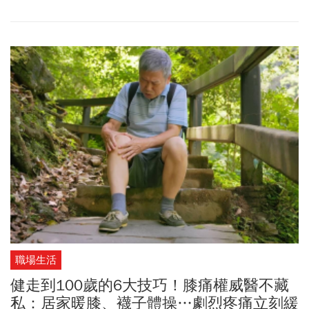
職場生活
健走到100歲的6大技巧！膝痛權威醫不藏
私：居家暖膝、襪子體操…劇烈疼痛立刻緩