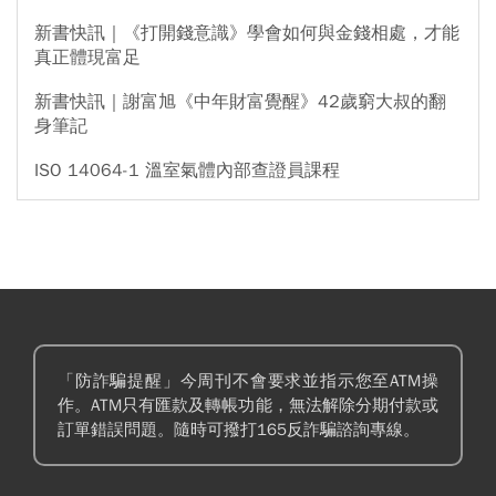
新書快訊｜《打開錢意識》學會如何與金錢相處，才能
真正體現富足
新書快訊｜謝富旭《中年財富覺醒》42歲窮大叔的翻
身筆記
ISO 14064-1 溫室氣體內部查證員課程
「防詐騙提醒」今周刊不會要求並指示您至ATM操
作。ATM只有匯款及轉帳功能，無法解除分期付款或
訂單錯誤問題。隨時可撥打165反詐騙諮詢專線。