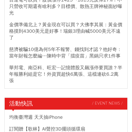
只營收可期還有啥利多？目標價、散熱王牌神秘面紗曝
光
金價準備北上？黃金現在可以買？大佛李其展：黃金價
格摸到4300美元是好事！瑞銀3理由喊5000美元不遠
了
慈濟被騙10億為何5年不報警、錢找到才認？他好奇：
當年財報怎麼編…陳時中背「擋疫苗」黑鍋只求1件事
華邦電、南亞科、旺宏…記憶體股又飆漲停要買誰？半
年報勝利組是它！外資買超快6萬張、這檔連砍6.2萬
張
活動快訊
/ EVENT NEWS /
均衡臺灣週 天天抽iPhone
訂閱贈【歌林】AI聲控3D擺頭循環扇