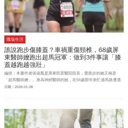
職場生活
誰說跑步傷膝蓋？車禍重傷頸椎，68歲屏
東醫師嬤跑出超馬冠軍：做到3件事讓「膝
蓋越跑越強壯」
編按：本書作者張淑鳳是屏東民眾醫院院長，愛跑步的她又稱是
「超馬醫師嬤」。身為神經醫師的她，在56歲那年匆忙過馬路遭遇
車禍，頸椎重傷，引發頸神經根壓迫，右上肢麻痛、吃止痛藥也沒
日期：2026-01-08
用，被迫停跑3年。她靠著復健、調整生活節奏，從車禍低谷重生，
重拾慢跑，在65歲奪下全國女子超馬分齡冠軍，甚至自信說，身體
狀況比30歲還要好。她以自身經歷證明，年紀從來不是限制，年長
者同樣擁有運動潛力，也能活出真正健康的人生。張淑鳳以醫師與
跑者的雙重視角，破解跑步迷思，解析跑步會傷膝蓋嗎？跑步膝蓋
痛的原因、跑步不傷膝蓋的方法，年紀大想跑步如何開始？跑步後