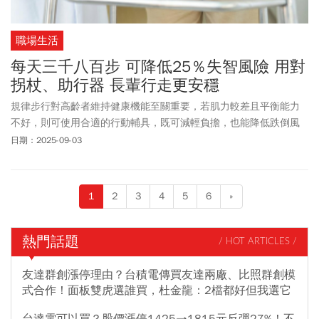
職場生活
每天三千八百步 可降低25％失智風險 用對
拐杖、助行器 長輩行走更安穩
規律步行對高齡者維持健康機能至關重要，若肌力較差且平衡能力
不好，則可使用合適的行動輔具，既可減輕負擔，也能降低跌倒風
險。
日期：2025-09-03
1
2
3
4
5
6
»
熱門話題
/ HOT ARTICLES /
友達群創漲停理由？台積電傳買友達兩廠、比照群創模
式合作！面板雙虎選誰買，杜金龍：2檔都好但我選它
台達電可以買？股價漲停1425→1815元反彈27%！不