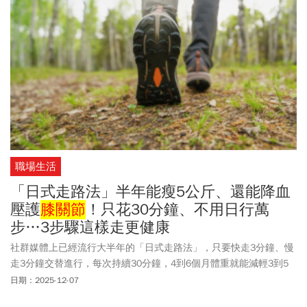
膝蓋痛怎麼辦？教你如何安全跑、保護膝蓋。
職場生活
「日式走路法」半年能瘦5公斤、還能降血
壓護
膝關節
！只花30分鐘、不用日行萬
步…3步驟這樣走更健康
社群媒體上已經流行大半年的「日式走路法」，只要快走3分鐘、慢
走3分鐘交替進行，每次持續30分鐘，4到6個月體重就能減輕3到5
公斤，甚至也能降低血壓、並增強
膝關節
力量，讓不少人躍躍欲
日期：2025-12-07
試。