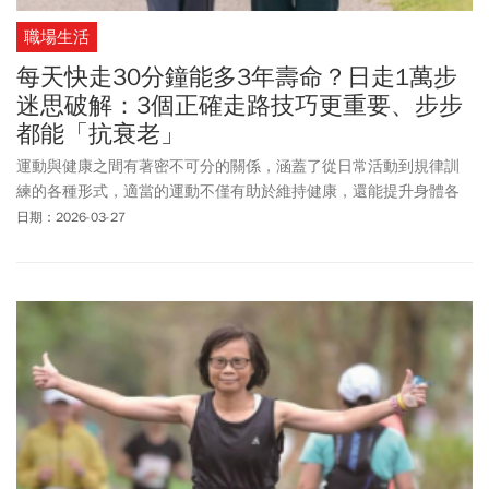
職場生活
每天快走30分鐘能多3年壽命？日走1萬步
迷思破解：3個正確走路技巧更重要、步步
都能「抗衰老」
運動與健康之間有著密不可分的關係，涵蓋了從日常活動到規律訓
練的各種形式，適當的運動不僅有助於維持健康，還能提升身體各
方面的功能。為了增進健康，有幾種基本運動是不可或缺的，包括
日期：2026-03-27
呼吸、姿勢、關節伸展、心肺耐力、肌力、肌肉爆發力、肌肉耐
力、身體平衡力、身體協調力，這些基本元素共同構成了健康體能
的基礎。許多日常活動本身就涵蓋了上述基本運動的要素，例如跑
步、走路、騎自行車、游泳、打太極拳、跳舞、登山、庭院勞動等
等。這些活動在促進健康方面各有側重，對身體的不同部位產生正
面影響。