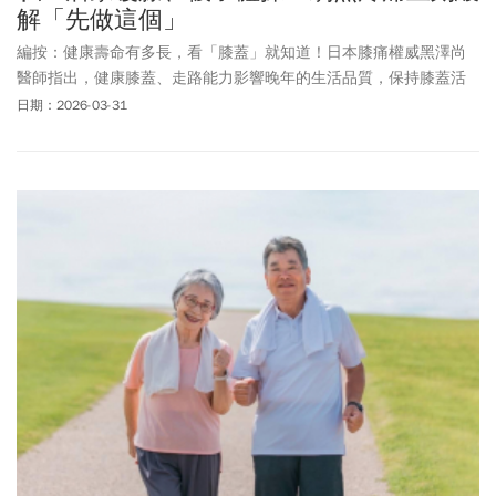
解「先做這個」
編按：健康壽命有多長，看「膝蓋」就知道！日本膝痛權威黑澤尚
醫師指出，健康膝蓋、走路能力影響晚年的生活品質，保持膝蓋活
力、多步行和適度運動，不僅能預防跌倒與臥床，也能延長健康壽
日期：2026-03-31
命。從單腳站立體操、核心訓練，到居家扶桌踏步，都有助強化膝
蓋。健走時避免坡道、階梯，以不痛為原則，先做伸展操、量力而
行，並公開健走到100歲的6大守則。疼痛劇烈時，黑澤尚醫師獨創
「襪子體操」能緩解不適。膝蓋健康，才能自在走路、保持自主，
延長健康壽命。