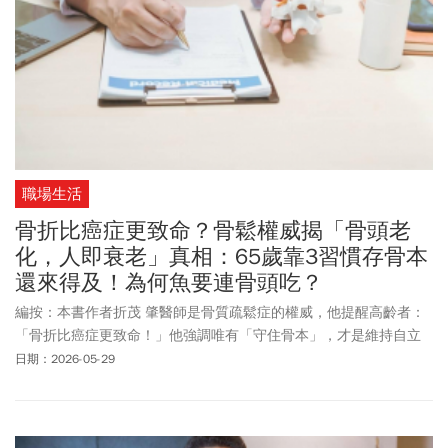
職場生活
骨折比癌症更致命？骨鬆權威揭「骨頭老
化，人即衰老」真相：65歲靠3習慣存骨本
還來得及！為何魚要連骨頭吃？
編按：本書作者折茂 肇醫師是骨質疏鬆症的權威，他提醒高齡者：
「骨折比癌症更致命！」他強調唯有「守住骨本」，才是維持自立
生活與老年尊嚴的最後一道防線。並提出簡單、全齡友善的「預防
日期：2026-05-29
骨折三對策」。他提出，75歲是身體功能衰退和疾病快速惡化的分
界點，一旦過了75歲，身體機能就會斷崖式下滑，建議65歲左右的
中高齡族群，把65~75歲這10年視為「健康最後準備期」，及早建