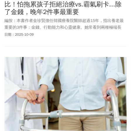
比！怕拖累孩子拒絕治療vs.霸氣刷卡...除
了金錢，晚年2件事最重要
編按：本書作者金珍賢擔任韓國療養院醫師超過15年，指出養老最
重要的3件事：金錢、行動能力和心靈健康。她常看到兩種極端長
者，一種是擔心花錢，總說「兒子被我拖累了」、「這對我女兒負
日期：2025-10-09
擔太重」，因此拒絕治療。另一種是，自己刷卡結帳，坦蕩自在、
對子女的負擔也小。若說人到晚年有什麼比財產更重要，那就是
「能自己走、自由行動」，臥床老人最大的願望，往往是「再站起
來走一遍，死而無憾」，年輕就要鍛鍊大腿、手臂，是晚年自由行
動的基礎。最後，心理健康不能少，藉由唱歌、抄聖經、畫畫、拍
照等，讓心靈充實，守住安穩晚年。