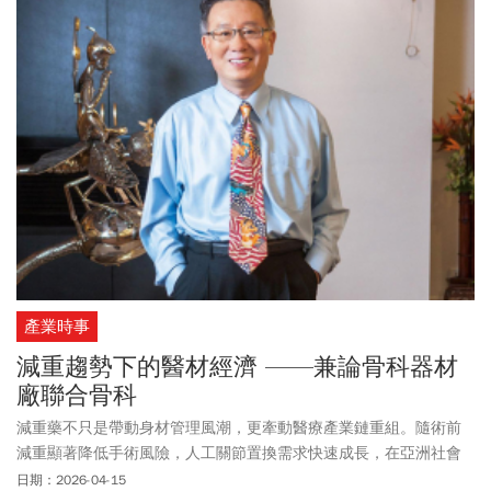
立補鈣、運動、曬太陽與防跌倒習慣，避免老後陷入骨折、臥床與
失能的惡性循環。
產業時事
減重趨勢下的醫材經濟 ——兼論骨科器材
廠聯合骨科
減重藥不只是帶動身材管理風潮，更牽動醫療產業鏈重組。隨術前
減重顯著降低手術風險，人工關節置換需求快速成長，在亞洲社會
高齡化趨勢下，醫材市場可望進一步擴張。
日期：2026-04-15