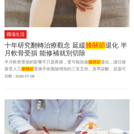
職場生活
十年研究翻轉治療觀念 延緩
膝關節
退化 半
月軟骨受損 能修補就別切除
半月軟骨受損的影響不只是疼痛，更可能加速
膝關節
退化，讓日後
接受人工
膝關節
置換手術風險增加約三至五倍。及早診斷、並盡可
能保留半月軟骨，是治療的重要目標。
日期：2026-07-08