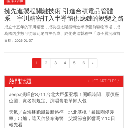
產業時事
發生的市場波動風險，可多空雙向操作、可24小時全天交易。黃金
現貨如同股票，也就是把黃金當作股票來交易，透過透過
興櫃市
擁先進製程關鍵技術 引進台積電品管體
場
，在黃金現貨交易平台買賣黃金現貨，最低買進單位為1台兩。至
系 宇川精密打入半導體供應鏈的蛻變之路
於一般人熟知的實體黃金，最直接的投資管道就是到銀樓、銀行，
成立十五年的宇川精密，成功從太陽能轉進半導體前驅物市場，成
甚至連美式賣場好市多（Costco）都有賣。
為國內少數可從頭到尾自主合成、純化先進製程中「原子層沉積前
驅物」的廠商，它究竟是如何做到的？
日期：2026-01-07
1
2
3
4
5
6
»
熱門話題
/ HOT ARTICLES /
aespa演唱會8/11台北大巨蛋登場！開唱時間、票價座
位圖、實名制規定、演唱會歌單懶人包
天氣／白海豚颱風最新路徑！北北基桃「暴風圈侵襲
率」出爐，這天估發布海警，父親節會影響嗎？10日
報先看