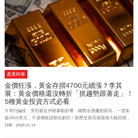
產業時事
金價狂漲，黃金存摺4700元續漲？李其
展：黃金價格還沒轉折「抓趨勢跟著走」！
5種黃金投資方式必看
今周刊編按：受到最近伊朗暴動影響，國際金價屢創新高，一度衝
破4600美元，不過價格波動也劇烈！創歷史新高後隨後大幅回檔，
最低4,569.65 美元。不過地緣關係的不穩定，黃金利多依舊存在，
日期：2026-01-14
花旗集團上調黃金價格目標價，看好金價未來3個月內有望飆至5000