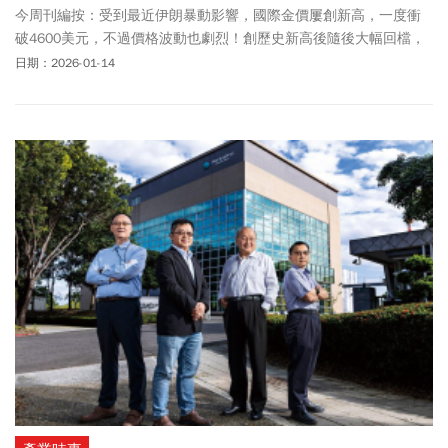
今周刊編按：受到最近伊朗暴動影響，國際金價屢創新高，一度衝
破4600美元，不過價格波動也劇烈！創歷史新高後隨後大幅回檔，
最低4,569.65 美元。不過地緣關係的不穩定，黃金利多依舊存在，
日期：2026-01-14
花旗集團上調黃金價格目標價，看好金價未來3個月內有望飆至5000
美元。台銀黃金存摺賣出價周三(1/14)來到每公克4727元一路創
高，國內銀樓黃金牌價也攻上每錢18200元，也讓新北黃金博物館
內，重達200多公斤的大金磚，價值來到10.38億創下歷史新高。大
佛李其展在臉書上分析，黃金觸及4600美元整數價位，再度攜手白
銀同創歷史新高，延續上周末的強勢格局，市場關注川普是否會加
大對伊朗甚至其他地區的施壓。「在傳出五角大廈周邊PIZZA訂單大
增的消息助攻下，股市信心沒有太大影響，但金銀的買盤卻依然強
勢，目前金銀的多頭還沒有看到轉折跡象，我們比較傾向抓住趨勢
一路跟進」。想要投資黃金有哪些途徑？有包括黃金存摺、黃金
ETF、黃金期貨、黃金現貨以及實體黃金5種方式，其中，黃金存摺
只需到銀行辦理帳戶存摺，即可開始買賣黃金，每筆交易紀錄皆會
登載於存摺上，和一般銀行存摺大同小異，不過，黃金存摺記錄的
不是價格，而是黃金的購買量。黃金ETF則是透過券商帳戶和股市就
可買賣，具有具備更高流動性、較低的交易成本，方便隨時變現。
至於黃金期貨則是透過買入或賣出黃金期貨合約，來對抗未來可能