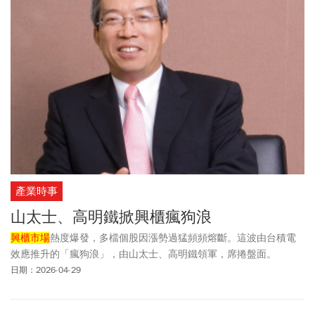
產業時事
山太士、高明鐵掀興櫃瘋狗浪
興櫃市場
熱度爆發，多檔個股因漲勢過猛頻頻熔斷。這波由台積電
效應推升的「瘋狗浪」，由山太士、高明鐵領軍，席捲盤面。
日期：2026-04-29