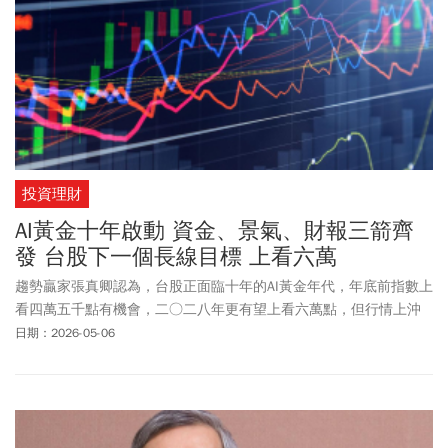
投資理財
AI黃金十年啟動 資金、景氣、財報三箭齊
發 台股下一個長線目標 上看六萬
趨勢贏家張真卿認為，台股正面臨十年的AI黃金年代，年底前指數上
看四萬五千點有機會，二○二八年更有望上看六萬點，但行情上沖
下洗、震盪加劇 ，宜做好配置與風控。
日期：2026-05-06