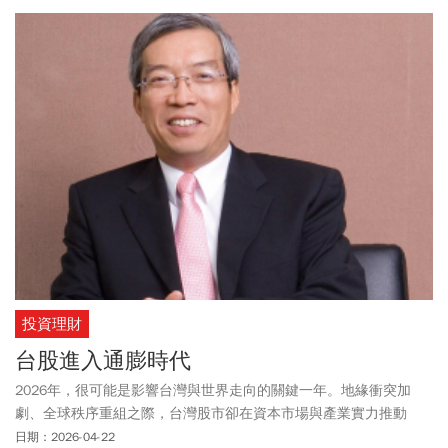
投資理財
台股進入通膨時代
2026年，很可能是影響台灣與世界走向的關鍵一年。地緣衝突加
劇、全球秩序重組之際，台灣股市卻在資本市場與產業實力推動
下，創下前所未見的新高度。
日期：2026-04-22