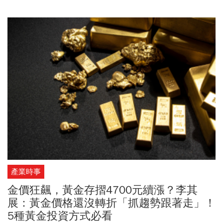
美元。台銀黃金存摺賣出價周三(1/14)來到每公克4727元一路創
高，國內銀樓黃金牌價也攻上每錢18200元，也讓新北黃金博物館
內，重達200多公斤的大金磚，價值來到10.38億創下歷史新高。大
佛李其展在臉書上分析，黃金觸及4600美元整數價位，再度攜手白
銀同創歷史新高，延續上周末的強勢格局，市場關注川普是否會加
大對伊朗甚至其他地區的施壓。「在傳出五角大廈周邊PIZZA訂單大
增的消息助攻下，股市信心沒有太大影響，但金銀的買盤卻依然強
勢，目前金銀的多頭還沒有看到轉折跡象，我們比較傾向抓住趨勢
一路跟進」。想要投資黃金有哪些途徑？有包括黃金存摺、黃金
ETF、黃金期貨、黃金現貨以及實體黃金5種方式，其中，黃金存摺
只需到銀行辦理帳戶存摺，即可開始買賣黃金，每筆交易紀錄皆會
登載於存摺上，和一般銀行存摺大同小異，不過，黃金存摺記錄的
不是價格，而是黃金的購買量。黃金ETF則是透過券商帳戶和股市就
可買賣，具有具備更高流動性、較低的交易成本，方便隨時變現。
至於黃金期貨則是透過買入或賣出黃金期貨合約，來對抗未來可能
產業時事
發生的市場波動風險，可多空雙向操作、可24小時全天交易。黃金
現貨如同股票，也就是把黃金當作股票來交易，透過透過
興櫃市
金價狂飆，黃金存摺4700元續漲？李其
場
，在黃金現貨交易平台買賣黃金現貨，最低買進單位為1台兩。至
展：黃金價格還沒轉折「抓趨勢跟著走」！
於一般人熟知的實體黃金，最直接的投資管道就是到銀樓、銀行，
5種黃金投資方式必看
甚至連美式賣場好市多（Costco）都有賣。