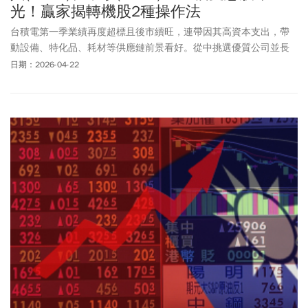
光！贏家揭轉機股2種操作法
台積電第一季業績再度超標且後市續旺，連帶因其高資本支出，帶
動設備、特化品、耗材等供應鏈前景看好。從中挑選優質公司並長
線持有，也能順利搭上台積電的成長列車。
日期：2026-04-22