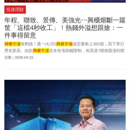
投資理財
年程、聯致、景傳、美強光…興櫃熔斷一籮
筐「這檔4秒收工」！熱錢外溢想跟搶：一
件事得留意
興櫃市場
有夠熱！週一(4/20)
興櫃市場
成交量衝上360億，寫下單日
歷史新高。由於
興櫃市場
並未有漲跌幅限制，有高達7檔個股漲到熔
斷，包括聯致(3585）、景傳(5248)、龍翩(5267)、達輝光電
日期：2026-04-21
(6434)、美強光(6915)、年程(3117)以及耀穎(7772)。而興櫃的熱度
在週二(4/21)持續，單日成交金額依舊衝上348億元，盤中年程、聯
致、景傳、廣化(5297)、美強光5檔又是「漲到熔斷」。其中，被動
元件股年程因飆漲59.08%，開盤4秒鐘就熔斷，直接打完收工。