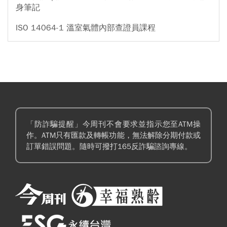
身筆記
ISO 14064-1 溫室氣體內部查證員課程
「防詐騙提醒」今周刊不會要求並指示您至ATM操
作。ATM只有匯款及轉帳功能，無法解除分期付款或
訂單錯誤問題。隨時可撥打165反詐騙諮詢專線。