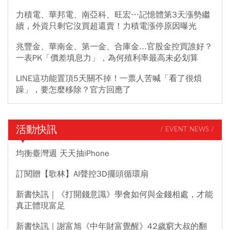
力積電、華邦電、南亞科、旺宏…記憶體第3天漲勢繼
續，外資只剩它沒買超還賣！力積電漲停原因曝光
兆豐金、華南金、第一金、合庫金...官股金控買誰好？
一表PK「價差填息力」，為何殖利率最高未必划算
LINE這功能置頂5天關不掉！一票人苦喊「看了很煩
躁」，要怎麼移除？官方回應了
活動快訊
/ EVENT NEWS /
均衡臺灣週 天天抽iPhone
訂閱贈【歌林】AI聲控3D擺頭循環扇
新書快訊｜《打開錢意識》學會如何與金錢相處，才能
真正體現富足
新書快訊｜謝富旭《中年財富覺醒》42歲窮大叔的翻