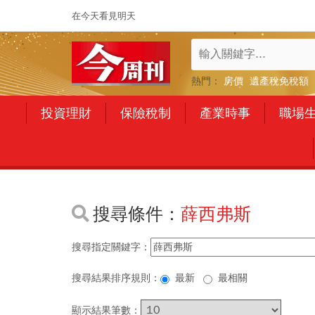
在今天看見明天
熱門：
房價
遺產稅免稅額
投資理財
保險稅制
產業時事
職場
搜尋條件：
薛西弗斯
搜尋指定關鍵字：
搜尋結果排序規則：
最新
最相關
顯示結果筆數：