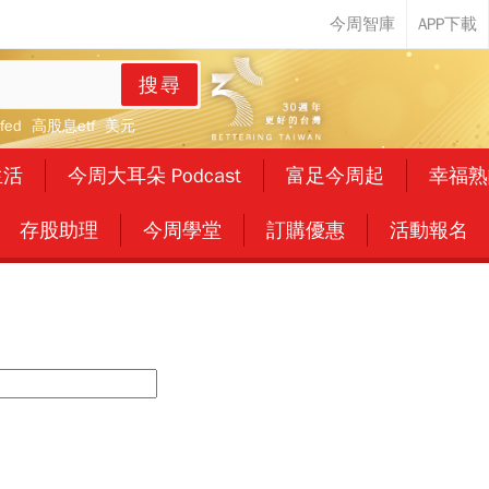
搜尋
fed
高股息etf
美元
生活
今周大耳朵 Podcast
富足今周起
幸福熟
存股助理
今周學堂
訂購優惠
活動報名