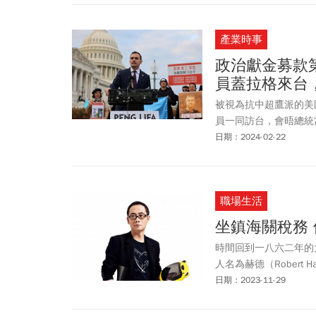
產業時事
政治獻金募款第
員蓋拉格來台
被視為抗中超鷹派的美
員一同訪台，會晤總統
日期：2024-02-22
職場生活
坐鎮海關稅務
時間回到一八六二年的
人名為赫德（Rober
日期：2023-11-29