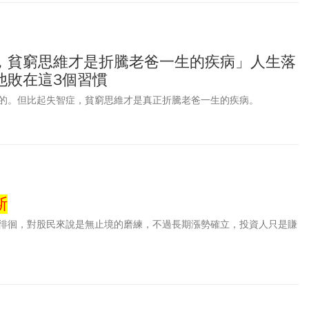
，貧窮思維才是折騰老爸一生的疾病」人生落
他敗在這3個習慣
的。但比起失智症，貧窮思維才是真正折騰老爸一生的疾病。
斯
徘徊，對股民來說是無止境的磨練，不過長期漲勢確立，投資人只是賺