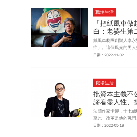
職場生活
「把紙風車做起
白：老婆生第
紙風車劇團創辦人李永
症」。這個風光的男人
擇放棄……。
日期：2022-11-02
職場生活
批資本主義不公
謬看盡人性、
法國作家卡繆，十七歲
至此，改革是他的戰鬥
經典。
日期：2022-05-18