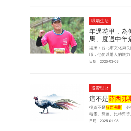
職場生活
年過花甲，為
馬、度過中年
編按：台北市文化局長
職，他仍以驚人的毅力，
不禁讓人好奇，他是如
日期：2025-03-03
的魔力？
投資理財
這不是
薛西弗
投資不是
薛西弗斯
，必
積電、輝達、比特幣等
日期：2025-01-08