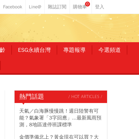
0
齡
ESG永續台灣
專題報導
今選頻道
熱門話題
/ HOT ARTICLES /
天氣／白海豚慢慢跳！週日陸警有可
能？氣象署「3字回應」...最新風雨預
測，8地區達停班課標準
金價準備北上？黃金現在可以買？大