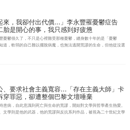
來，我卻付出代價...」李永豐罹憂鬱症告
二胎是開心的事，我只感到好疲憊
豐憂鬱很久了，不只是心裡難受那種憂鬱，纏身數十年的是「憂鬱
知道，軟弱的自己難以擺脫病魔，也無法逃開荒謬的生命，但他從沒選
、要求社會主義寬容...「存在主義大師」卡
拆穿罪惡，卻遭整個巴黎文壇唾棄
時患病，自此意識到死亡與生命的荒謬，開始對文學與哲學產生熱愛。
、文學則是他的武器，他的荒謬與反抗系列作品，被視為二十世紀文學