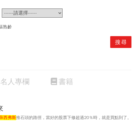
~
福熟齡
名人專欄
書籍
來
薛西弗斯
推石頭的路徑，當好的股票下修超過20％時，就是買點到了。