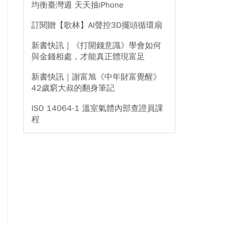
均衡臺灣週 天天抽iPhone
訂閱贈【歌林】AI聲控3D擺頭循環扇
新書快訊｜《打開錢意識》學會如何
與金錢相處，才能真正體現富足
新書快訊｜謝富旭《中年財富覺醒》
42歲窮大叔的翻身筆記
ISO 14064-1 溫室氣體內部查證員課
程