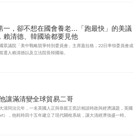
一，卻不想在國會養老...「跑最快」的美議
，賴清德、韓國瑜都要見他
國眾議院「美中戰略競爭特別委員會」主席蓋拉格，22日率領委員會成
當選人賴清德以及立法院長韓國瑜。
 他讓滿清變全球貿易二哥
大清同治元年，一名英國人正與恭親王奕訢相談時政與經濟議題，英國
t Hart），他耗時四十五年建立了現代關稅系統，讓大清經濟強盛一時。