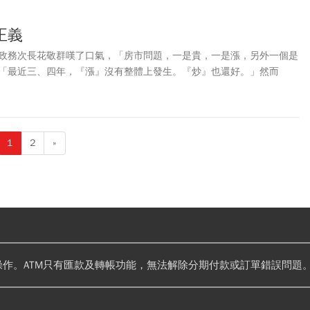
正義
政務次長花敬群嘆了口氣，「房市問題，一是貴，一是漲，另外一個是
「最近三、四年，『漲』沒有整體上發生。『炒』也還好。」然而
頭。台灣房價貴，房價所得比更一路向上攀升。今年是「巢運30年」，
在，政策假球又還在飛，年輕世代更加無力了。
1
2
»
操作。ATM只有匯款及轉帳功能，無法解除分期付款或訂單錯誤問題。