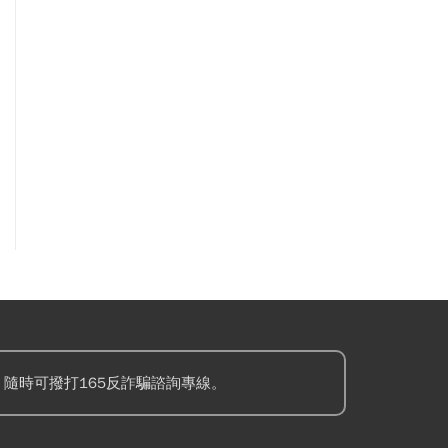
隨時可撥打165反詐騙諮詢專線。