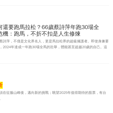
何還要跑馬拉松？66歲蔡詩萍年跑30場全
危機：跑馬，不折不扣是人生修煉
蔡詩萍，不僅是文化界名人，更是馬拉松界的超級擁護者。即使身兼要
2024年達成一年跑30場全馬的壯舉，體能甚至超越20歲的自己。這
何在高壓工作與長距離跑步之間取得平衡？跑步對他而言，又有什麼樣
斯
須在征服山峰後，邁向新的挑戰；眺望2025年值得期待的股票，有台
。