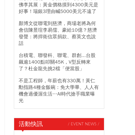
佛李其展：黃金價格摸到4300美元是
好事！瑞銀3理由喊5000美元不遠了
顏博文從聯電到慈濟，商場老將為何
會信陳昱瑄李易儒、豪給10億？慈濟
發聲：將捍衛信眾捐款、蔡英文也說
話
台積電、聯發科、聯電、群創...台股
飆逾1400點叩關45K，V型反轉來
了？杜金龍先挑2檔「便當股」
不是工程師，年薪也有330萬！黃仁
勳指路4種金飯碗：免大學畢、人人有
機會過優渥生活…AI時代搶手職業曝
光
活動快訊
/ EVENT NEWS /