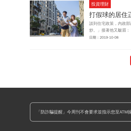
投資理財
打假球的居住
談到住宅政策，內政部
炒。」接著他又皺眉：
「貴」呢？他攤手點了
日期：2019-10-08
但數十年間歷史沉痾猶
「防詐騙提醒」今周刊不會要求並指示您至ATM