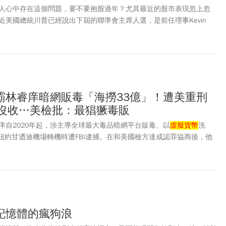
人心中存在這個問題，要不要抱股過年？尤其最近的股市表現忽上忽
近美國總統川普已經說出下屆的聯準會主席人選，是前任理事Kevin
對所有貨幣從大貶轉成上升，黃金和白銀則大跌，股市在多數科技公司宣布
相繼下跌，其實這樣的走勢已經告訴市場，資金派對結束。
霸林睿庠暗網販毒「海撈33億」！遭美重刑
全沒收…美檢批：最猖獗毒販
庠自2020年起，涉主導全球最大毒品暗網平台販毒、以
虛擬貨幣
洗
國紐約甘迺迪機場轉機時遭FBI逮捕。在和美國檢方達成認罪協商後，他
共謀販賣摻假和假標籤藥物三項罪名，判決結果於美國時間3日出爐，
期徒刑。
記憶體的瘋狗浪