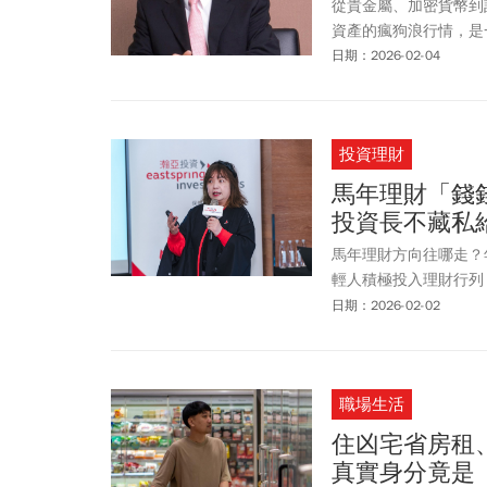
從貴金屬、加密貨幣到
資產的瘋狗浪行情，是
日期：2026-02-04
投資理財
馬年理財「錢
投資長不藏私
馬年理財方向往哪走？
輕人積極投入理財行列
流選擇。針對年輕人理
日期：2026-02-02
的資產，應善用時間複
務自由打下穩固基礎。
職場生活
住凶宅省房租
真實身分竟是