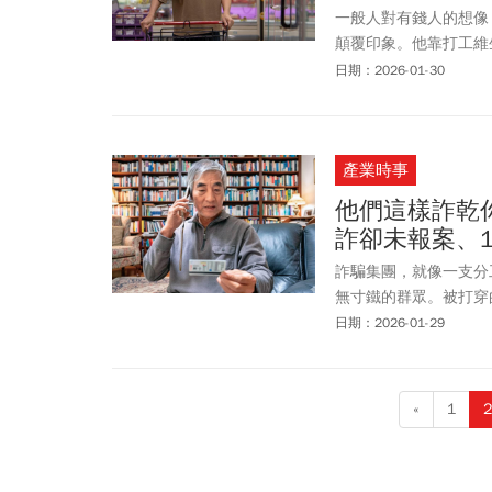
一般人對有錢人的想像
顛覆印象。他靠打工維
他，竟然是擁有6千萬
日期：2026-01-30
書館自學投資，白天打
活，開銷支出與資產分
產業時事
他們這樣詐乾
詐卻未報案、
詐騙集團，就像一支分
無寸鐵的群眾。被打穿
攻略。
日期：2026-01-29
«
1
2