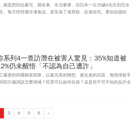
，都是想到住豪宅、開名車、生活奢侈，但日本一位35歲A先生則完全
生、每天吃特價冷凍食品，甚至為了省房租，住進凶宅。看似拮据的
資產的「隱形富豪」。因為家境貧窮，他高中畢業後就沒有升學，在圖
工、晚上研究股市，35歲就擁6千萬身家。即便如此，他仍過簡樸生
開，不炫耀、不奢華，他強調：「有錢不等於要奢侈」。
你系列4一查訪潛在被害人驚見：35%知道被
12%仍未醒悟「不認為自己遭詐」
工嚴密的跨國精裝部隊，以最完美的陣型、最先進的武器，無情掃射手
的防詐漏洞該怎麼填補？民眾可以如何自保？這是你不可不知的反詐全
3
4
5
6
»