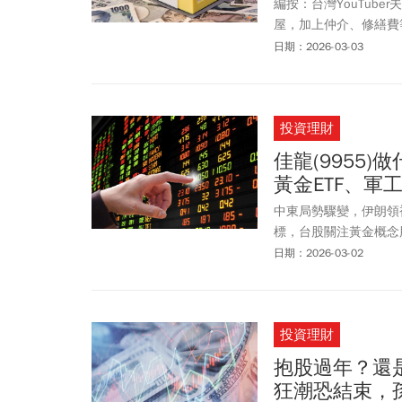
編按：台灣YouTub
屋，加上仲介、修繕費
固定資產税僅約4千元
日期：2026-03-03
動產經紀人（宅建士）
殘酷真相：交通、後續
仍長期跟著燒。低價買
投資理財
佳龍(9955
黃金ETF、軍
中東局勢驟變，伊朗領
標，台股關注黃金概念
具潛力。
日期：2026-03-02
投資理財
抱股過年？還
狂潮恐結束，孫