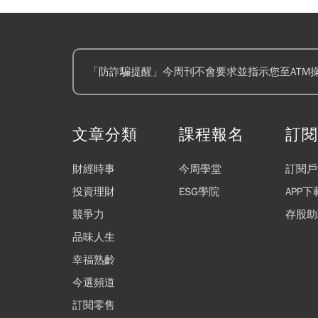
「防詐騙提醒」今周刊不會要求並指示您至ATM
文章分類
課程報名
訂
財經時事
今周學堂
訂閱戶
投資理財
ESG學院
APP下
競爭力
存股助
品味人生
幸福熟齡
今選頻道
訂閱零售