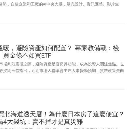
I趨勢，自建企業和工廠的AI中央大腦，舉凡設計、資訊匯整、影片生
I團隊做。
溫暖，避險資產如何配置？ 專家教備戰：檢
買金條不如買ETF
市場劇烈震盪之際，避險資產是否仍具功能，成為投資人關注焦點。世
教授劉玉皙指出，近期市場因聯準會主席人事變動預期、貨幣政策走向
險升溫，導致股債與貴金屬同步震盪。她建議在地緣政治風險下，投資
性」，區分「短期波動」與「長期趨勢」，當面對戰爭風險、金融系統
極端情境，個人資產配置如何調整才合適？
幣買北海道透天厝！為什麼日本房子這麼便宜？
揭4大錢坑：賣不掉才是真災難