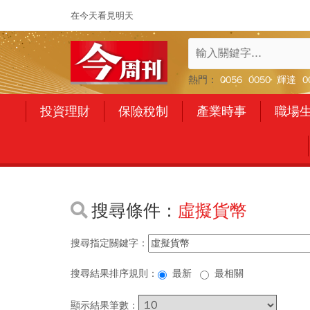
在今天看見明天
熱門：
0056
0050
輝達
0
投資理財
保險稅制
產業時事
職場
搜尋條件：
虛擬貨幣
搜尋指定關鍵字：
搜尋結果排序規則：
最新
最相關
顯示結果筆數：