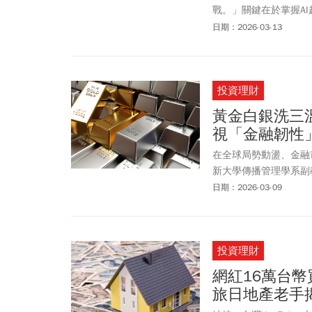
戰。」關鍵在於掌握A
成、自動化作業都可讓A
日期：2026-03-13
投資理財
黃金白銀洗三
視「金融韌性」
在全球局勢動盪、金融
新大學傳播管理學系副
不明，加上地緣政治風
日期：2026-03-09
人應檢視個人「金融韌
中斷，甚至貨幣貶值等
投資理財
網紅16萬台
旅日地產老手