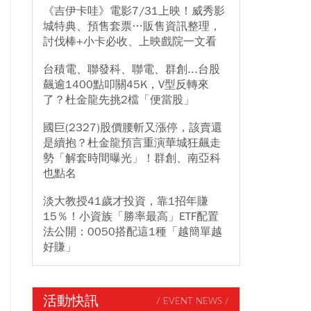
《吉伊卡哇》電影7/31上映！威秀影
城特典、預售套票…販售資訊整理，
討伐棒+小卡必收、上映戲院一文看
台積電、聯發科、聯電、群創...台股
飆逾1400點叩關45K，V型反轉來
了？杜金龍先挑2檔「便當股」
國巨(2327)股價腰斬又漲停，該賣還
是續抱？杜金龍預言重演華城狂飆走
勢「解套時間曝光」！群創、南亞科
也點名
淡大教授41歲才投資，靠1招年賺
15％！小資族「勝率最高」ETF配置
法公開：0050搭配這1種「越簡單越
好賺」
活動快訊
/ EVENT NEWS /