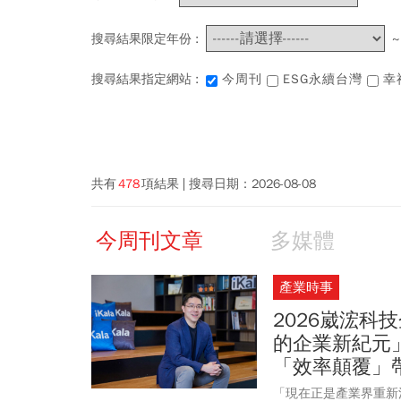
搜尋結果限定年份 :
搜尋結果指定網站 :
今周刊
ESG永續台灣
幸
共有
478
項結果
搜尋日期：
2026-08-08
今周刊文章
多媒體
產業時事
2026崴浤科
的企業新紀元」
「效率顛覆」
「現在正是產業界重新