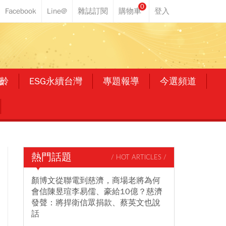
0
齡
ESG永續台灣
專題報導
今選頻道
熱門話題
/ HOT ARTICLES /
顏博文從聯電到慈濟，商場老將為何
會信陳昱瑄李易儒、豪給10億？慈濟
發聲：將捍衛信眾捐款、蔡英文也說
話