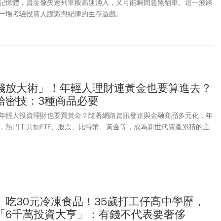
記憶體，資金像失速列車般高速湧入，又可能瞬間急煞翻車。這一波跨
一場考驗投資人膽識與紀律的生存遊戲。
錢放大術」！年輕人理財連黃金也要算進去？
給密技：3種商品必要
年輕人投資理財也要買黃金？隨著網路資訊發達與金融商品多元化，年
，熱門工具如ETF、股票、比特幣、黃金等，成為新世代資產累積的主
財，瀚亞投信投資長林如惠提出專業建議，強調「時間」是年輕人最大
利效應，多元嘗試各式理財工具，同時落實紀律與分散配置，為未來財
、吃30元冷凍食品！35歲打工仔高中學歷，
「6千萬投資大亨」：有錢不代表要奢侈