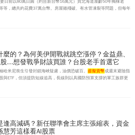
er夫妻日前以80萬日圓（約合新台幣16萬元）買北海道屋齡50年獨棟老
等等，總共約花費37萬台幣。房屋雖殘破、有水管凍裂等問題，但每年
台幣。便宜的背後暗藏風險，本書作者TiN是旅居東京十餘年、有日本不
的房市專家，他指出，房子這麼便宜、沒人要買、淪落到賣給外國人的
修繕和維修費用驚人，加上鄉下老屋流動性低，賣不掉時稅金與維修費
老屋前，一定要三思！
)做什麼的？為何美伊開戰就跳空漲停？金益鼎、
工股...想發戰爭財該買誰？台股老手首選它
袖哈米尼喪生引發封鎖海峽疑慮，油價恐破百。
虛擬貨幣
成週末避險指
股與ETF，但須提防短線追高，長線則以具國防預算支撐的軍工族群更
是逢高減碼？新任聯準會主席主張縮表，資金
慧芳這樣看AI股票