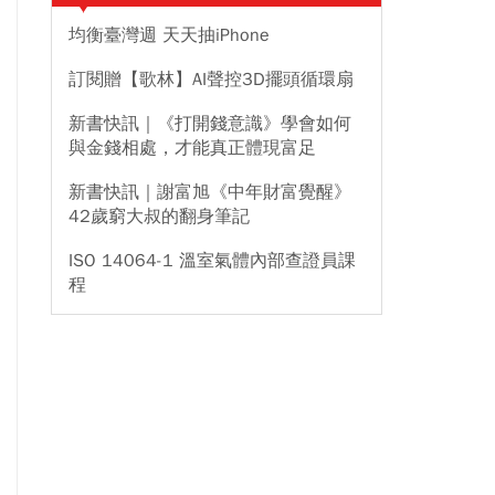
均衡臺灣週 天天抽iPhone
訂閱贈【歌林】AI聲控3D擺頭循環扇
新書快訊｜《打開錢意識》學會如何
與金錢相處，才能真正體現富足
新書快訊｜謝富旭《中年財富覺醒》
42歲窮大叔的翻身筆記
ISO 14064-1 溫室氣體內部查證員課
程