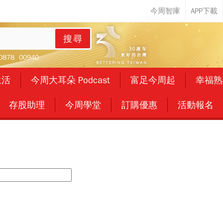
搜尋
0878
00940
生活
今周大耳朵 Podcast
富足今周起
幸福熟
存股助理
今周學堂
訂購優惠
活動報名