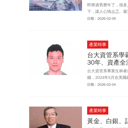
即將過舊曆年了，很多
下，讓人心情忐忑。最
Warsh，隨即美元
日期：2026-02-09
財測之後，股價走勢卻
產業時事
台大資管系學
30年、資產
台大資管系畢業生林睿
錢，2024年5月在美
認了共謀販毒、洗錢及
日期：2026-02-04
林睿庠遭判處30年有
產業時事
黃金、白銀、