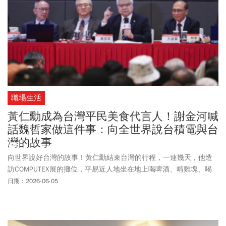
職場生活
黃仁勳成為台灣平民美食代言人！謝金河喊
話魏哲家做這件事：向全世界說台積電與台
灣的故事
向世界說好台灣的故事！黃仁勳結束台灣的行程，一連幾天，他造
訪COMPUTEX展的攤位，平易近人地坐在地上喝啤酒、啃雞塊、喝
飲料，讓台灣民眾的心也跟著融化。
日期：2026-06-05