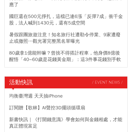
應了
國巨還在500元掙扎，這檔已連6漲「反彈7成」衝千金
股，法人喊到1430元，還有5成空間
暑假跟團旅遊注意！知名旅行社遭勒令停業、9家遭廢
止或撤照…觀光署完整黑名單曝光
80歲拿1億能幹嘛？曾捨不得搭計程車，他身價8億後
醒悟「40~60歲是花錢黃金期」：這3件事花錢別手軟
活動快訊
/ EVENT NEWS /
均衡臺灣週 天天抽iPhone
訂閱贈【歌林】AI聲控3D擺頭循環扇
新書快訊｜《打開錢意識》學會如何與金錢相處，才能
真正體現富足