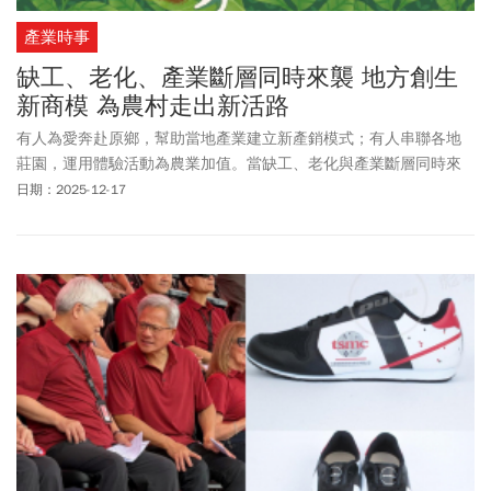
產業時事
缺工、老化、產業斷層同時來襲 地方創生
新商模 為農村走出新活路
有人為愛奔赴原鄉，幫助當地產業建立新產銷模式；有人串聯各地
莊園，運用體驗活動為農業加值。當缺工、老化與產業斷層同時來
襲，地方創生的實踐者，正試著把理想轉譯成一套能走得下去的商
日期：2025-12-17
業模式，替農村找出活路。