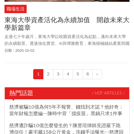
職場生活
東海大學資產活化為永續加值 開啟未來大
學新篇章
走過七十年歲月，東海大學以校園資產活化為起點，邁向未來大學
的永續願景。透過強化實習、AI與博雅教育，東海積極鏈結產業與國
際，為學生開啟更廣闊的學習舞台。
日期：2025-10-02
1
2
3
4
5
6
»
熱門話題
/ HOT ARTICLES /
慈濟被騙10億為何5年不報警、錢找到才認？他好奇：
當年財報怎麼編…陳時中背「擋疫苗」黑鍋只求1件事
慈濟遭詐騙10億怎麼發生的？陳昱瑄律師見證嚴下跪
博信任！豪宅藏158公斤黃金，洗錢手法曝光…慈濟回