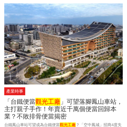
協助他們研發新產品、重新定位。
產業時事
「台鐵便當
觀光工廠
」可望落腳鳳山車站，
主打親子手作！年賣近千萬個便當回歸本
業？不敗排骨便當揭密
台鐵鳳山車站可望成為台鐵便當
觀光工廠
？「空中鳳城」招商4度失