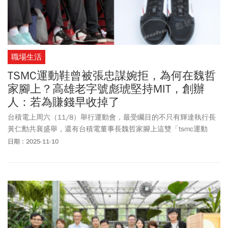
職場生活
TSMC運動鞋曾被張忠謀婉拒，為何在魏哲
家腳上？高雄老字號彪琥堅持MIT，創辦
人：若為賺錢早收掉了
台積電上周六（11/8）舉行運動會，最受矚目的不只有輝達執行長
黃仁勳共襄盛舉，還有台積電董事長魏哲家腳上這雙「tsmc運動
鞋」更成為關注焦點。tsmc運動鞋以黑白紅配色，上方印有台積電
日期：2025-11-10
LOGO，據說這雙鞋是魏哲家先前赴美參加半導體展「SEMICON
WEST」時的訂製鞋，全台僅有一雙，獨一無二。魏哲家透露，鞋子
是朋友在公司聚會時送的，不過，2026年大家應該都買得到，讓期
待能和魏董穿同款tsmc運動鞋的網友都超嗨。不少人更好奇，是哪
家鞋廠能夠製作出這樣特殊的鞋子。原來是由高雄在地鞋廠「彪琥
鞋業」所製作。公司粉專提到，這雙鞋是2018年時，特地以台積電
為主題設計並提案的客製專屬主題鞋。「當時一直希望有天這雙客