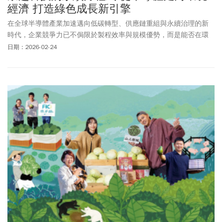
經濟 打造綠色成長新引擎
在全球半導體產業加速邁向低碳轉型、供應鏈重組與永續治理的新
時代，企業競爭力已不侷限於製程效率與規模優勢，而是能否在環
境、社會與經濟價值之間，建立長期且可複製的正向循環。從半導
日期：2026-02-24
體關鍵材料與設備整合起家，崇越逐步延伸至環保綠能、大健康產
業，背後其實隱含一條清晰的永續價值鏈—將產業最棘手的問題，
轉化為新的解決方案，再進一步形成穩定的營收與成長動能。這套
「綠色煉金術」模式，讓過去被視為成本的環保與永續投入，成為
推動企業升級的新引擎。