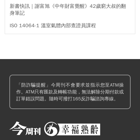
新書快訊｜謝富旭《中年財富覺醒》42歲窮大叔的翻
身筆記
ISO 14064-1 溫室氣體內部查證員課程
「防詐騙提醒」今周刊不會要求並指示您至ATM操
作。ATM只有匯款及轉帳功能，無法解除分期付款或
訂單錯誤問題。隨時可撥打165反詐騙諮詢專線。