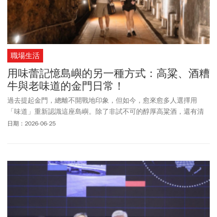
職場生活
用味蕾記憶島嶼的另一種方式：高粱、酒糟
牛與老味道的金門日常！
過去提起金門，總離不開戰地印象，但如今，愈來愈多人選擇用
「味道」重新認識這座島嶼。除了非試不可的醇厚高粱酒，還有清
晨現炸的老麵油條、花生香十足的香酥貢糖，到以高粱酒糟餵養、
日期：2026-06-25
肉質自帶甘甜的「酒糟牛」料理。這份「只有金門才吃得到」的限
定美味，正以不一樣的新面貌，逐漸變成年輕旅人最深刻的島嶼記
憶。