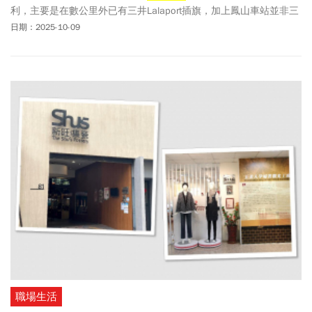
利，主要是在數公里外已有三井Lalaport插旗，加上鳳山車站並非三
鐵共構，且乏捷運路網串接，因此，即便數次舉辦招商說明會，並
日期：2025-10-09
不斷讓例，最終仍失利收場。民進黨在地立委許智傑會勘後稱，台
鐵公司決定自己來，先打造全台首座「台鐵便當
觀光工廠
」，待提
升人流後，再後續針對空中鳳城其餘樓層、位置獨立進行招商。
職場生活