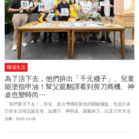
製鞋能讓台積電穿上，但後來提案沒有被創辦人張忠謀採納，沒想
到7年後居然驚喜出現在魏董腳上，被全世界看見」。
職場生活
為了活下去，他們拚出「千元襪子」、兒童
能塗指甲油！幫父親翻譯看到剪刀商機、神
桌也變時尚…
「我們要活下去！」彰化，是台灣傳統製造的關鍵據點，也是許多
日常生活用品誕生地，如襪子、神明桌、園藝剪刀，以及日常生活
用的膠水。隨著全球製造業重組，中小型企業面臨轉型，經營者也
日期：2025-11-05
不再滿足於單純「接單加工」，尋求新商機。經濟部產業發展署推
動、台灣設計研究院執行的跨域共創計畫「COC城市產業創新」，