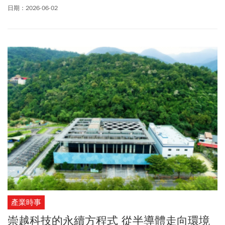
的各縣市地方政府紛紛出招，盼能夠過旅遊補助吸引旅客在淡季時
日期：2026-06-02
前往旅遊。台南旅遊補助怎麼申請？哪些縣市有旅遊補助？哪些縣
市有抽獎好康？全台旅遊補助資訊整理給你！
產業時事
崇越科技的永續方程式 從半導體走向環境