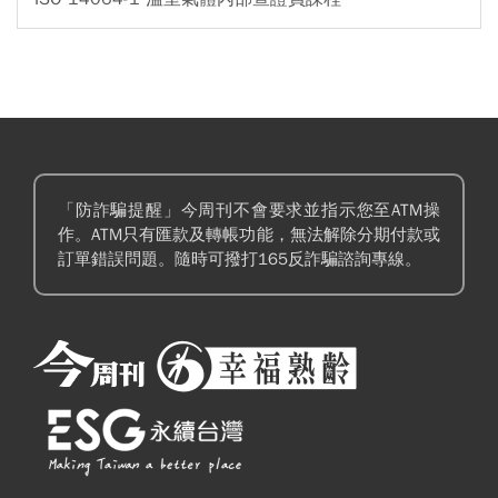
「防詐騙提醒」今周刊不會要求並指示您至ATM操
作。ATM只有匯款及轉帳功能，無法解除分期付款或
訂單錯誤問題。隨時可撥打165反詐騙諮詢專線。