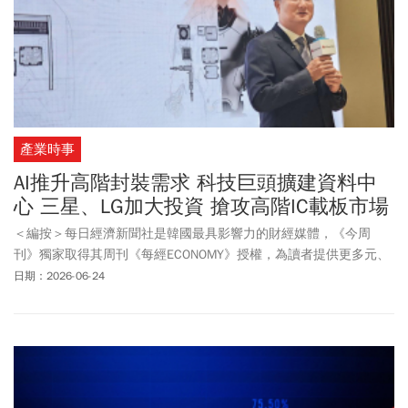
產業時事
AI推升高階封裝需求 科技巨頭擴建資料中
心 三星、LG加大投資 搶攻高階IC載板市場
＜編按＞每日經濟新聞社是韓國最具影響力的財經媒體，《今周
刊》獨家取得其周刊《每經ECONOMY》授權，為讀者提供更多元、
國際化的新聞視野。
日期：2026-06-24