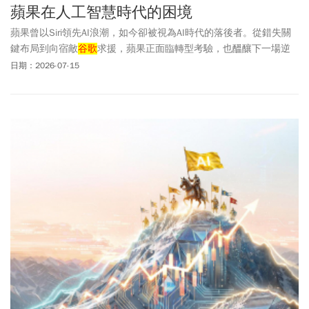
二季晶圓銷售金額的3%；3奈米製程出貨佔全季晶圓銷售金額的
蘋果在人工智慧時代的困境
30%，5奈米製程出貨佔全季晶圓銷售金額的33%，7奈米製程出貨則
蘋果曾以Siri領先AI浪潮，如今卻被視為AI時代的落後者。從錯失關
佔全季晶圓銷售金額的11%。總體而言，先進製程包含7奈米及更先
鍵布局到向宿敵
谷歌
求援，蘋果正面臨轉型考驗，也醞釀下一場逆
進製程的營收達到全季晶圓銷售金額的77%。
襲契機。
日期：2026-07-15