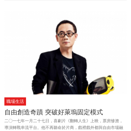
合理嗎？
職場生活
自由創造奇蹟 突破好萊塢固定模式
二○一七年一月二十七日，喜劇片《翻轉人生》上映，票房慘澹，
導演轉戰串流平台。他不再聽命於片商，戲裡戲外都與自由市場融