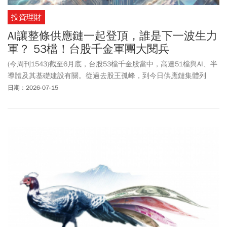
投資理財
AI讓整條供應鏈一起登頂，誰是下一波生力
軍？ 53檔！台股千金軍團大閱兵
(今周刊1543)截至6月底，台股53檔千金股當中，高達51檔與AI、半
導體及其基礎建設有關。從過去股王孤峰，到今日供應鏈集體列
陣，市場正重新估價台灣數十年累積的技術、獲利與製造實力。
日期：2026-07-15