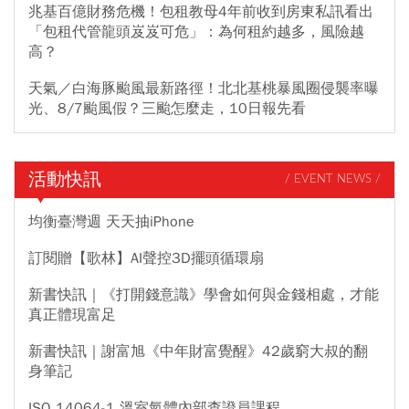
兆基百億財務危機！包租教母4年前收到房東私訊看出
「包租代管龍頭岌岌可危」：為何租約越多，風險越
高？
天氣／白海豚颱風最新路徑！北北基桃暴風圈侵襲率曝
光、8/7颱風假？三颱怎麼走，10日報先看
活動快訊
/ EVENT NEWS /
均衡臺灣週 天天抽iPhone
訂閱贈【歌林】AI聲控3D擺頭循環扇
新書快訊｜《打開錢意識》學會如何與金錢相處，才能
真正體現富足
新書快訊｜謝富旭《中年財富覺醒》42歲窮大叔的翻
身筆記
ISO 14064-1 溫室氣體內部查證員課程