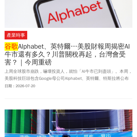
產業時事
谷歌
Alphabet、英特爾…美股財報周揭密AI
牛市還有多久？川普關稅再起，台灣會受
害？｜今周重磅
上周全球股市崩跌，嚇壞投資人，就怕「AI牛市已到盡頭」。本周，
美股科技巨頭包含Google母公司Alphabet、英特爾、特斯拉將公布
最新財報，幾家指標企業對於AI的展望，將會成為重要風向球。1、
日期：2026-07-20
AI牛市還能走多遠？ Google母公司財報受矚2、川普新一波關稅上路
台灣會被提高關稅嗎？3、外銷訂單拚17紅 上半年能破5000億美
元？