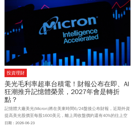
投資理財
美光毛利率超車台積電！財報公布在即、AI
狂潮推升記憶體榮景，2027年會是轉折
點？
記憶體大廠美光(Micron)將在美東時間6/24盤後公布財報，近期外資
提高美光股價至每股1600美元，離上周收盤價約還有40%的往上空
間，以美光所公布的財務業績來看，美光2026會計年度第二季毛利
日期：2026-06-23
率高達74%，比晶圓代工台積電還高（2026年第一季為66.25%），