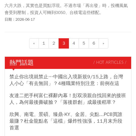
六月大跌，其實也是買點浮現。不過市場「再出發」時，投機風氣
會受到壓制，投資人可轉到0050、台積電這些標配。
日期：2026-06-17
«
1
2
3
4
5
6
»
熱門話題
/ HOT ARTICLES /
禁止你出境就禁止…中國出入境新規9/15上路，台灣
人小心「有去無回」？4種職業特別注意：前例在這
友達二把手柯富仁裸辭內幕！彭双浪親自找回來的接班
人，為何最後撕破臉？「落後群創」成最後稻草？
欣興、南電、景碩、臻鼎-KY、金居、尖點...PCB買誰
最賺？杜金龍點名「這檔」爆炸性強漲，11月末升段
首選