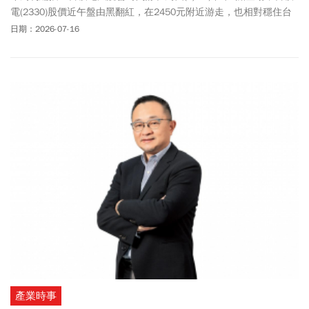
電(2330)股價近午盤由黑翻紅，在2450元附近游走，也相對穩住台
股。本次法說會，市場緊盯3大核心焦點，包括台積電未來3年歷史
日期：2026-07-16
高位的資本支出規模，將直接決定全球設備鏈的生死，第2則是2奈
米及更先進晶圓製程的最新量產進度與報價調漲幅度，第3還要觀察
美國亞利桑那州設廠的獲利稀釋程度，以及首座海外先進封裝廠的
最新布局。而外資在台積電法說會前夕拋出極致樂觀預期，今年每
股純益將突破百元大關已成為業界新共識，以目標價來看，最高為
美系外資喊出的3800元，距離現在股價還有逾5成上漲空間。外資摩
根大通也認為，台積電在先進製程全線漲價的護航下，長線毛利率
有機會衝上70%史詩級紀錄，並重申強烈買進評等。台積電法說會先
公佈2026年第2季財務報告，合併營收約1兆2,703億8千萬元，稅後
純益約7,065億6千萬元，每股盈餘為27.25元，折合美國存託憑證每
單位為4.31美元。與去年同期相較，2026年第2季營收增加了36%，
稅後純益與每股盈餘皆增加了77.4%。與前一季相較，2026年第二
季營收增加12%，稅後純益則增加了23.4%，若以美元計算，2026年
第二季營收為402億，較去年同期增加了33.7%，較前一季增加了
12%。至於2026年第二季毛利率為67.7%，營業利益率為60.3%，稅
後純益率則為55.6%，其中，毛利率超過原財測與市場預期，再度刷
產業時事
新單季歷史新高紀錄。台積電表示，2奈米製程出貨佔台積2026年第