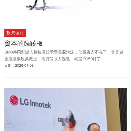
投資理財
資本的蹺蹺板
GMO共同創辦人葛拉漢雖示警美股泡沫，但投資人不在乎，倒是資
金蹺蹺板現象嚴重，投資個股太難選，就選 0050好了！
日期：2026-07-08