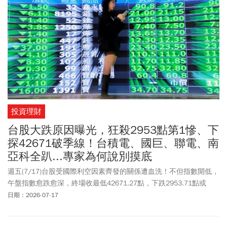
投資理財
台股大跌原因曝光，狂殺2953點第1慘、下
探42671破季線！台積電、國巨、聯電、南
亞科全趴...專家為何說別摸底
週五(7/17)台股受國際利空因素齊發的關係遭血洗！不但指數開低，
午盤指數愈跌愈深，終場收最低42671.27點，下跌2953.71點或
6.47%，跌點創史上第一慘。
日期：2026-07-17