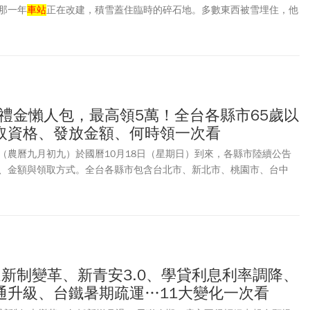
那一年
車站
正在改建，積雪蓋住臨時的碎石地。多數東西被雪埋住，他
起來比台灣還落後很多。10多年後，同一棟廢棄的舊火
車站
，已改建成
，一部分空間還開放成新創孵化器。克拉科夫已躍升為歐洲遊戲軟體與
為波蘭的矽谷，超過50家國際科技巨頭進駐。這一幕的今昔對照，正是
牛」雄起最具畫面感的縮影。
老禮金懶人包，最高領5萬！全台各縣市65歲以
取資格、發放金額、何時領一次看
陽節（農曆九月初九）於國曆10月18日（星期日）到來，各縣市陸續公告
、金額與領取方式。全台各縣市包含台北市、新北市、桃園市、台中
市地方政府，針對65歲(原住民55歲)以上長者發放敬老禮金。各縣市
元起跳，最高可達2萬元左右。部分鄉鎮另加發在地敬老津貼加碼，最高
元。2026年重陽敬老禮金陸續開放申請領取，《今周刊》一併整理各縣
不斷更新最新訊息，完整懶人包一次看。
退新制變革、新青安3.0、學貸利息利率調降、
通升級、台鐵暑期疏運…11大變化一次看