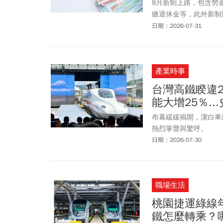
8月新制上路，包含勞
繳退休金等，此外新制
對象、地籍異動即時通
日期：2026-07-31
必注意台鐵暑期疏運新
產業時事
台灣高鐵睽違2
能大增25％.
布幕緩緩揭開，潔白車
熱烈掌聲與驚呼。
日期：2026-07-30
職場生活
桃園捷運綠線
鐵怎麼轉乘？