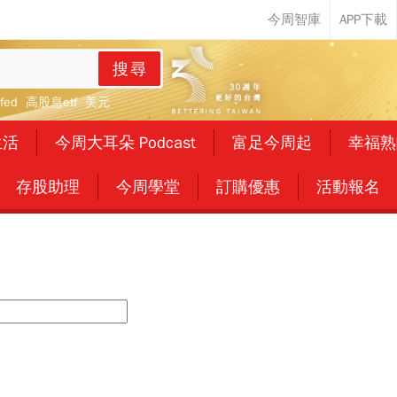
搜尋
fed
高股息etf
美元
生活
今周大耳朵 Podcast
富足今周起
幸福熟
存股助理
今周學堂
訂購優惠
活動報名