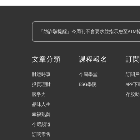
「防詐騙提醒」今周刊不會要求並指示您至ATM
文章分類
課程報名
訂
財經時事
今周學堂
訂閱戶
投資理財
ESG學院
APP下
競爭力
存股助
品味人生
幸福熟齡
今選頻道
訂閱零售