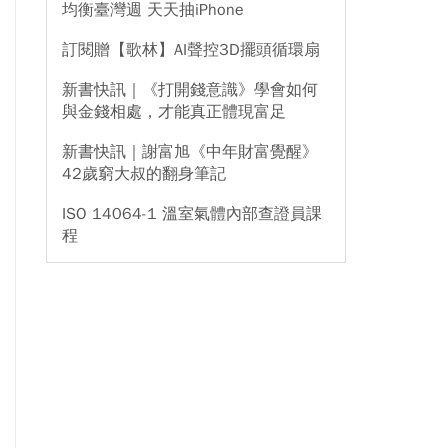
均衡臺灣週 天天抽iPhone
訂閱贈【歌林】AI聲控3D擺頭循環扇
新書快訊｜《打開錢意識》學會如何
與金錢相處，才能真正體現富足
新書快訊｜謝富旭《中年財富覺醒》
42歲窮大叔的翻身筆記
ISO 14064-1 溫室氣體內部查證員課
程