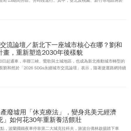
/10)至8/13期間分區、分時段進行。其中，雙北及桃園、新竹等地區將於
了將進行避難演習之外，也將實施交通管制，捷運、台鐵及高鐵列車皆正
照民防人員指示進行疏散避難。2026城鎮韌性演習首度參考日韓等國
行動網路降速演練」，在這30分鐘內網速將變慢，民眾可能無法順暢地
行動支付，但語音通話、簡訊以及文字傳輸等皆可正常使用。2026城
麼？若違反規定會罰錢嗎？
城市交流論壇／新北下一座城市核心在哪？劉和
畫，重新塑造2030年後樣貌
30日起通車，串聯三峽、鶯歌與土城地區，也成為新北推動城市轉型的
劉和然於「2026 SDGs永續城市交流論壇」表示，隨著捷運路網持續
三環六線」逐步邁向「四環八線」，串聯台北、桃園等北部城市生活
北也將透過新板特區、三重第二行政中心、新莊塭仔圳都市開發，以及
發展計畫，重新塑造2030年後城市樣貌。
共產廢墟用「休克療法」，變身兆美元經濟
死」如何花30年重新養活餵壯
晨三點，波蘭國鐵夜車停靠第二大城克拉科夫，旅波台僑林啟揚踏下車