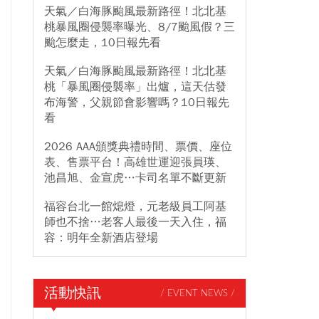
天氣／白海豚颱風最新路徑！北北基
桃暴風圈侵襲率曝光、8/7颱風假？三
颱怎麼走，10日報先看
天氣／白海豚颱風最新路徑！北北基
桃「暴風圈侵襲率」出爐，這天估發
布海警，父親節會影響嗎？10日報先
看
2026 AAA頒獎典禮時間、票價、座位
表、售票平台！高雄世運迎張員瑛、
池昌旭、金宣虎…卡司名單不斷更新
福容台北一館熄燈，元老級員工阿基
師也不捨…老客人最後一天入住，福
容：明年全新酒店登場
活動快訊
/ EVENT NEWS /