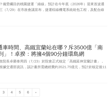
？備受矚目的桃園捷運「綠線」預計在今年底（2026年）迎來首波通
三（7/29）在市政會議宣布，捷運棕線機電系統統包工程，及配合綠
建工程，分別於7/27、7/28決標。兩案代表桃園各捷運路線穩健推
則完成列車自動駕駛及號誌整合測試，持續朝今年底(2026年)通車目
運工程局網站，桃園捷運綠線首波通車的「G15b站」與「機場捷運A11
底(2026年)順利通車後，G15b站與A11坑口站，可透過轉乘設施銜
運的重要轉乘點。依路線規劃率先開放北段「G11藝文特區站」至
車站
。這條路線不僅串連桃園藝文特區、南崁生活圈和目前的機場捷運
通車時間、高鐵宜蘭站在哪？斥3500億「南
「雙捷運路網」。雙北、桃園市民未來若需跨縣市上班、上課，便可從
到」！卓揆：將擁4個90分鐘環島網
、新北產業園區站，後續轉乘台鐵、台北捷運、新北環狀線等。此外，
高鐵桃園站。進一步強化便利的雙北、桃園一日生活圈。
政院長卓榮泰周四（7/23）於院會正式核定「高鐵延伸宜蘭計畫」，
據交通部資訊，該計畫所需總經費約3521.75億元，預計於核定後11
車。未來從台北(南港站)搭乘高鐵到宜蘭僅需約20多分鐘，行政院規劃於
站，將與台鐵共站。該計劃路線為自南港
車站
向東延伸後，避開翡翠水
汐止、平溪、雙溪、貢寮、宜蘭縣頭城、礁溪，至宜蘭設置1座
車站
，
。此外，關於高鐵延伸屏東計劃，卓揆先前已視察高鐵屏東站選址的六塊
3
4
5
6
»
「高雄方案」，從高鐵左營站經高雄
車站
到屏東六塊厝，全長26.2公
027年通過環評，加速推動完成。