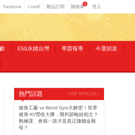
0
齡
ESG永續台灣
專題報導
今選頻道
熱門話題
/ HOT ARTICLES /
健身工廠 vs World Gym大解密！世界
健身-KY營收大勝，獲利卻輸給柏文？
教練課、會籍…誰才是真正賺錢金雞
母？