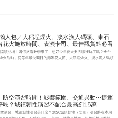
蛛人氣偶供粉絲們打卡拍照。2026大稻埕煙火秀時間、亮點、交通指引
煙火懶人包／大稻埕煙火、淡水漁人碼頭、東石
台花火施放時間、表演卡司、最佳觀賞點必看
活動陸續登場！暑假旅遊旺季來了，想好今年夏天要去哪裡玩了嗎？全台
煙火活動，從每年最受矚目的澎湖花火節、大稻埕煙火、淡水漁人碼頭
線通車的限定煙火展演，還有2026日月潭花火音樂嘉年華、2026南
東石海之夏、2026台南夏日音樂節「將軍吼」等人氣活動接力登場，
。最新消息，由於白海豚颱風周末可能影響台灣，故新北淡水漁人碼頭
期至8月30日舉行。
、防空演習時間！影響範圍、交通異動…捷運
停駛？城鎮韌性演習不配合最高罰15萬
防空演習、城鎮韌性演習是什麼？2026城鎮韌性（防空）演習將在本周