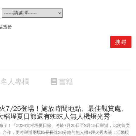
~
福熟齡
名人專欄
書籍
煙火7/25登場！施放時間地點、最佳觀賞處、
大稻埕夏日節還有蜘蛛人無人機燈光秀
了！「2026大稻埕夏日節」將於7月25日至8月15日舉辦，此次首度
人」合作，更將舉辦兩場時長長達20分鐘的無人機+煙火秀表演；活動現