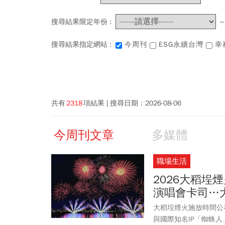
搜尋結果限定年份 :
搜尋結果指定網站 :
今周刊
ESG永續台灣
幸
共有
2318
項結果
搜尋日期：
2026-08-06
今周刊文章
多媒體
職場生活
2026大稻埕
演唱會卡司…
大稻埕煙火施放時間公布
與國際知名IP「蜘蛛