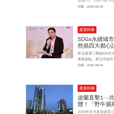
五(8/7)、下周一(8
8/13實施，屆時除
日期：2026-08-05
常行駛，惟出站後須依
家作法，加入大規模「
觀賞影片、視訊通話、
產業時事
鎮韌性演習需要注意什
SDGs永續
然揭四大都心計
新北捷運三鶯線自6月
重要節點。新北市副市長
擴張，新北將從過去「
日期：2026-08-04
圈。除了交通建設，新
新北大巨蛋等四大核心
產業時事
波蘭直擊1—
體！「野牛瀕
2009年冬天某個凌