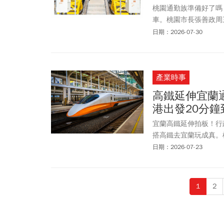
桃園通勤族準備好了嗎
車。桃園市長張善政周
線延伸中壢的富台國小新
日期：2026-07-30
進。至於桃捷綠線北段，
標努力。根據桃園市捷
坑口站」相鄰。若是今年
產業時事
接，形成綠線與機場捷
「G15b坑口站」共7座
高鐵延伸宜蘭
線，象徵桃園正式邁向
港出發20分鐘
機場捷運通達台北
車站
也能轉乘到桃園機場、
宜蘭高鐵延伸拍板！行
搭高鐵去宜蘭玩成真。根
年（2037年）完工通
日期：2026-07-23
宜蘭縣政中心東南側設
庫集水區，行經新北市
路線長約60.6公里
1
2
厝。他表示該計畫選定
里，行政院將爭取在2