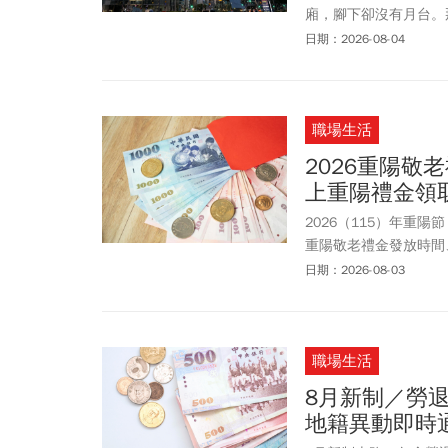
廂，腳下卻沒有月台。
當下的感受是：這裡看
日期：2026-08-04
一間遊戲公司的辦公室
IT產業重鎮，更被視
「波蘭」這頭「歐洲野
職場生活
2026重陽敬
上重陽禮金領
2026（115）年重
重陽敬老禮金發放時間
市、台南市、高雄市等縣
日期：2026-08-03
敬老禮金金額從500
發放金額總額可達5萬
市重陽敬老金資訊，將
職場生活
8月新制／勞
地籍異動即時