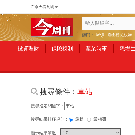
在今天看見明天
熱門：
房價
遺產稅免稅額
投資理財
保險稅制
產業時事
職場
搜尋條件：
車站
搜尋指定關鍵字：
搜尋結果排序規則：
最新
最相關
顯示結果筆數：