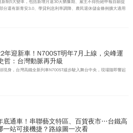
退新制5大變革，包括新增月退30天猶豫期、雇主不得拒絕申報自願提
部分還有新青安3.0、學貸利息利率調降、農民退休儲金條例擴大適用
升級，以及建築光電新制上路等，都將於8月1日實施。另，暑假出遊務
制，到台北中山商圈、迪化街遊玩時，也要注意8月起全面擴大禁菸。
2年迎新車！N700ST明年7月上線，尖峰運
..史哲：台灣動脈再升級
頭現身，台灣高鐵全新列車N700ST緩步駛入舞台中央，現場隨即響起
年底通車！串聯藝文特區、百貨夜市…台鐵高
哪一站可接機捷？路線圖一次看