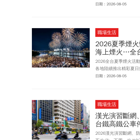
場還有9米高的巨型蜘
日期：2026-08-05
一次看！
職場生活
2026夏季
海上煙火…全
2026全台夏季煙火
各地陸續推出精彩夏日
煙火秀，到慶祝捷運三鶯
日期：2026-08-05
投巧克力咖啡節、嘉義
讓整個夏天熱鬧不間斷
首場(8月9日)煙火秀延
職場生活
漢光演習斷網
台鐵高鐵公車
2026漢光演習斷網、