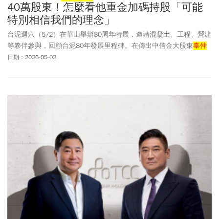
40萬股東！怎麼看他重金加碼持股「可能
特別相信我們的理念」
台泥週六（5/2）在華山舉辦80周年特展，邀請混凝土、工程、營建
等夥伴參與，回顧台泥80年發展里程碑。在傳出中信金大股東
辜仲
諒
大舉買進台泥後，董事長張安平面對媒體表示，台泥是一家上市
日期：2026-05-02
公司，任何人都可以在市場上買進股票。對於
辜仲諒
持續加碼，張
安平解讀為「他可能對我們的理念特別相信」，並表示自己歡迎所
有認同台泥理念的人投資台泥。