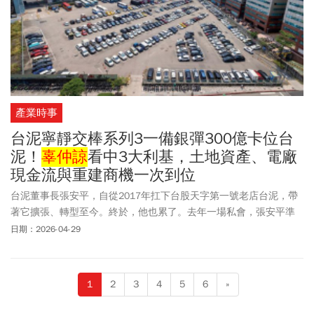
產業時事
台泥寧靜交棒系列3一備銀彈300億卡位台
泥！
辜仲諒
看中3大利基，土地資產、電廠
現金流與重建商機一次到位
台泥董事長張安平，自從2017年扛下台股天字第一號老店台泥，帶
著它擴張、轉型至今。終於，他也累了。去年一場私會，張安平準
備對
辜仲諒
透露交棒意願，而近日，震撼彈終於落下，
辜仲諒
成了
日期：2026-04-29
台泥最大股東，劍指董事。
1
2
3
4
5
6
»