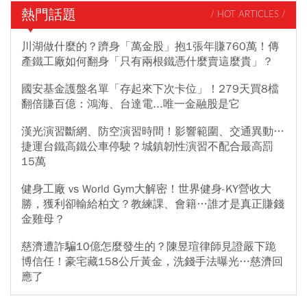
熱門話題
/ HOT ARTICLES /
川湖做什麼的？躋身「萬金股」抱1張年賺760萬！傳
產鐵工廠如何翻身「只有兩根鐵憑什麼賣這麼貴」？
國安基金護盤名單「存起來下次卡位」！279天買8檔
翻倍賺百億：鴻海、台達電...唯一金融股是它
漢光演習斷網、防空演習時間！影響範圍、交通異動…
捷運台鐵高鐵公車停駛？城鎮韌性演習不配合最高罰
15萬
健身工廠 vs World Gym大解密！世界健身-KY營收大
勝，獲利卻輸給柏文？教練課、會籍…誰才是真正賺錢
金雞母？
慈濟遭詐騙10億怎麼發生的？陳昱瑄律師見證嚴下跪
博信任！豪宅藏158公斤黃金，洗錢手法曝光…慈濟回
應了