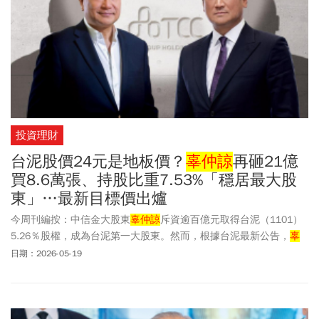
投資理財
台泥股價24元是地板價？
辜仲諒
再砸21億
買8.6萬張、持股比重7.53%「穩居最大股
東」…最新目標價出爐
今周刊編按：中信金大股東
辜仲諒
斥資逾百億元取得台泥（1101）
5.26％股權，成為台泥第一大股東。然而，根據台泥最新公告，
辜
仲諒
於4月24日至5月14日期間，再加碼買進台泥8,616萬7,000股，
日期：2026-05-19
持股比重從6.42%提高至7.53%，累計持股達5億8,163萬7,000股。
根據公開資訊觀測站最新公告，
辜仲諒
依《證券交易法》第43條之1
第1項規定辦理大股東持股變動公告。本次
辜仲諒
加碼台泥，在「取
得股份之股權行使計畫」欄位中，公告明載「擬自行參選或支持他