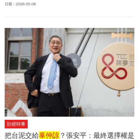
晰。根據台泥最新公布年報，截至今年3月24日止，前十大股東出現
日期：2026-05-08
中信金董事長顏文隆家族投資的銓緯投資，持有台泥1.54%股權，其
代表人顏志光為顏文隆長子，也是
辜仲諒
表弟，兩家族關係密切；
若加上顏家的持股，可以說讓
辜仲諒
在台泥的角色更具有話語權。
台泥(1101)股價週五（5/8）25.60元開出，盤中觸及25.70元，後續
微跌至25.35元、跌幅0.59%。
財經時事
把台泥交給
辜仲諒
？張安平：最終選擇權是