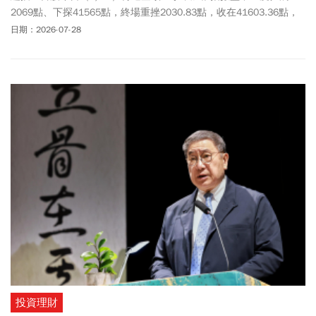
2069點、下探41565點，終場重挫2030.83點，收在41603.36點，
寫下史上第三大收盤跌點；台達電、國巨、南亞科、華邦電等多檔
日期：2026-07-28
熱門股打入跌停，盤面一片慘綠。然而，就在大盤殺聲隆隆之際，
沉寂許久的台泥（1101）卻逆勢走強，終場收24.8元、上漲
1.64％，近期股價也逐步守穩24元附近。更受到關注的是，台泥昨
日（7/27）正式啟動歐洲上市計畫「Project Arcadia」，預計8月提
報董事會審議，希望藉由歐洲資本市場，讓國際投資人重新認識其
從傳統水泥走向低碳建材與能源布局的轉型故事。不過，台泥從高
點40、50元一路跌到如今24元附近，有人套牢多年後終於認賠殺
出，卻也有人開始進場撿便宜。同一檔股票，為什麼47元不該追，
跌到24元反而值得研究？投資達人葉育碩拆解願意「越跌越買」的3
個理由，以及景氣循環股真正該留意的買點邏輯。
投資理財