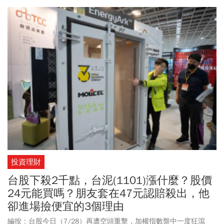
對其「前閣員」身分參選有雜音，郭智輝澄清，他並非當過閣員後
才開始接觸棒球。他10多年前就成立企業球隊，且更早在青少年時
代，就參加棒球校隊，「不誇張地說，棒球是我的運動DNA」。
投資理財
台股下殺2千點，台泥(1101)漲什麼？股價
24元能買嗎？朋友套在47元認賠殺出，他
卻進場撿便宜的3個理由
編按：台股今日（7/28）再遭空頭重擊，加權指數盤中一度狂瀉