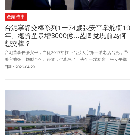
產業時事
台泥寧靜交棒系列1一74歲張安平掌舵衝10
年、總資產暴增3000億...藍圖兌現前為何
想交棒？
台泥董事長張安平，自從2017年扛下台股天字第一號老店台泥，帶
著它擴張、轉型至今。終於，他也累了。去年一場私會，張安平準
備對
辜仲諒
透露交棒意願，而近日，震撼彈終於落下，
辜仲諒
成了
日期：2026-04-29
台泥最大股東，劍指董事。