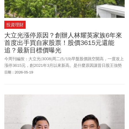
投資理財
大立光漲停原因？創辦人林耀英家族6年來
首度出手買自家股票！股價3615元還能
追？最新目標價曝光
今周刊編按：大立光(3008)周二(5/19)早盤股價跳空開高，一度攻上
漲停3615元，創2021年3月以來新高。是什麼原因讓昔日股王強勢
再起呢？大立光創辦人林耀英家族透過茂鈺進場買進100張自家股
日期：2026-05-19
票，這是家族持股閉鎖控股公司茂鈺202年成立以來，首度加碼增持
大立光股票。展現對自家公司前景的信心，目前林家累計持有大立
光共1萬9,010張，持股比增至14.24%。另外，大立光4月營收53.62
億元、年增24.4％，稅前盈餘22.62億元、年增87.07％，稅後純益
18.31億元、年增88.54％，單月每股稅後純益(EPS)13.95元，表現
也相當亮眼，加持股價往上衝。大立光目標價部分，有外資最高預
測達3722元；元大、富邦投顧及部分外資則將目標價設定在3060元
至3200元附近，認為目前股價合理反映預期。