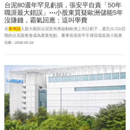
台泥80週年罕見虧損，張安平自責「50年
職涯最大錯誤」⋯小股東質疑歐洲儲能5年
沒賺錢，霸氣回應：這叫學費
在
辜仲諒
入股大戲與台泥宣布將啟動歐洲上市計劃下，週五(5/22)召
開的台泥股東會成為產業焦點。董事長張安平不僅現場直面小股東
對歐洲儲能虧損與三元科技火災質疑，更分享赴歐洲IPO的最新進
日期：2026-05-22
度，宣示加速全球布局與低碳轉型。