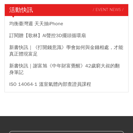
活動快訊
/ EVENT NEWS /
均衡臺灣週 天天抽iPhone
訂閱贈【歌林】AI聲控3D擺頭循環扇
新書快訊｜《打開錢意識》學會如何與金錢相處，才能
真正體現富足
新書快訊｜謝富旭《中年財富覺醒》42歲窮大叔的翻
身筆記
ISO 14064-1 溫室氣體內部查證員課程