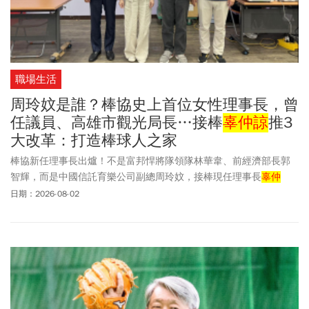
職場生活
周玲妏是誰？棒協史上首位女性理事長，曾
任議員、高雄市觀光局長…接棒
辜仲諒
推3
大改革：打造棒球人之家
棒協新任理事長出爐！不是富邦悍將隊領隊林華韋、前經濟部長郭
智輝，而是中國信託育樂公司副總周玲妏，接棒現任理事長
辜仲
諒
，成為史上第一位棒協女性理事長。不少人好奇，周玲妏是誰？
日期：2026-08-02
為何能出線？58歲的周玲妏擁有橫跨政治、公關與媒體領域的豐富
資歷，早年曾擔任國會助理，並深耕廣告、公關及媒體工作，之後
擔任高雄市議員、高雄市觀光局長，以及高雄市工商發展投資策進
會總幹事。2024年，周玲妏加入中信育樂，現任副總經理，如今再
獲選為棒球協會理事長。周玲妏表示，棒球是台灣人的共同語言，
更是凝聚這座島嶼情感的核心力量。也明白這份職務不是權力，而
是無條件的服務。而中華民國棒球協會，更是所有棒球人最溫暖、