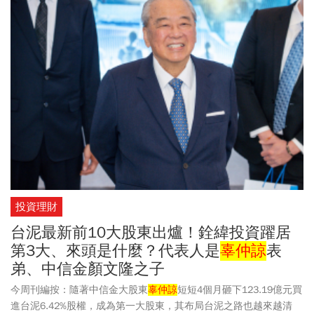
人當選該公司董事（含獨立董事）」。法人報告，即使兩岸水泥本
業低迷，仍預估台泥今年全年有望轉盈，EPS來到0.93元，除給予
29元目標價，也與亞泥(1102)並列「買進」評級。週二（5/19）台
泥股價24.10元開出，漲幅0.62%。台泥股價自3月底的低檔22.5元反
彈，在4/8傳出中信金大股東
辜仲諒
砸100億買進持股後，最高拉升
到26.4元，近期回落至24至25元區間；隨著大股東們持續買進自家
股票，24元附近或成台泥股價地板區。
投資理財
台泥最新前10大股東出爐！銓緯投資躍居
第3大、來頭是什麼？代表人是
辜仲諒
表
弟、中信金顏文隆之子
今周刊編按：隨著中信金大股東
辜仲諒
短短4個月砸下123.19億元買
進台泥6.42%股權，成為第一大股東，其布局台泥之路也越來越清