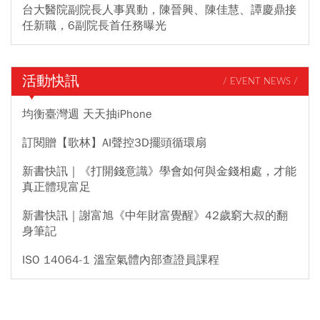
台大醫院副院長人事異動，陳晉興、陳佳慧、譚慶鼎接
任新職，6副院長首任務曝光
活動快訊
/ EVENT NEWS /
均衡臺灣週 天天抽iPhone
訂閱贈【歌林】AI聲控3D擺頭循環扇
新書快訊｜《打開錢意識》學會如何與金錢相處，才能
真正體現富足
新書快訊｜謝富旭《中年財富覺醒》42歲窮大叔的翻
身筆記
ISO 14064-1 溫室氣體內部查證員課程