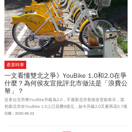
產業時事
一文看懂雙北之爭》YouBike 1.0和2.0在爭
什麼？為何侯友宜批評北市做法是「浪費公
帑」？
近來台北市將YouBike升級為2.0，不過新北市長侯友宜卻表示，當
初新北市在YouBike 1.0上已花費9億元，如今升級2.0又要再花5.7億
元，他認為是「浪費公帑」，必須尋求其他替代方案。目前新北市
日期：2020-06-23
已朝向無柱式系統規畫，並已招標在淡水等地試辦，未來民眾恐無
法在台北市借車、新北市還車。