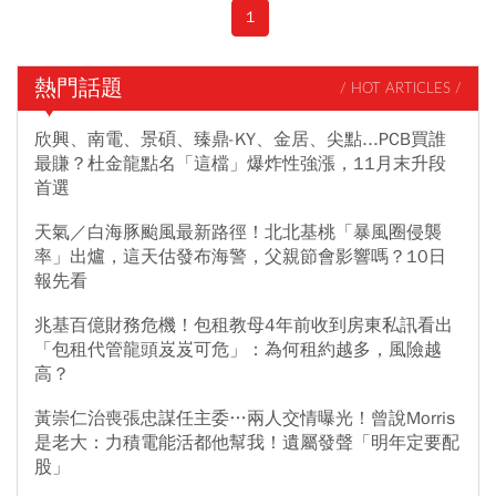
1
熱門話題
/ HOT ARTICLES /
欣興、南電、景碩、臻鼎-KY、金居、尖點...PCB買誰
最賺？杜金龍點名「這檔」爆炸性強漲，11月末升段
首選
天氣／白海豚颱風最新路徑！北北基桃「暴風圈侵襲
率」出爐，這天估發布海警，父親節會影響嗎？10日
報先看
兆基百億財務危機！包租教母4年前收到房東私訊看出
「包租代管龍頭岌岌可危」：為何租約越多，風險越
高？
黃崇仁治喪張忠謀任主委…兩人交情曝光！曾說Morris
是老大：力積電能活都他幫我！遺屬發聲「明年定要配
股」