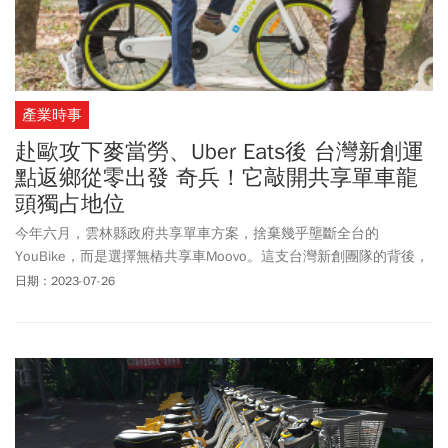
產業時事
赴歐攻下麥當勞、Uber Eats後 台灣新創運
點返鄉從零出發 奇兵！它敲開共享單車龍
頭獨占地位
今年六月，雲林縣政府共享單車方案，捨棄幾乎壟斷全台的
YouBike，而是選擇無樁共享車Moovo。這支台灣新創團隊的背後，
是如何從海外打響名號，並回台重建共享單車的好口碑？
日期：2023-07-26