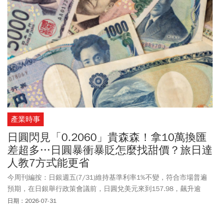
(原為約每5分鐘或20分鐘撮合一次)。至於收盤價起迄價差標準也改
變，股價超過1,000元至2,000元者，價差標準為300元；股價超過
2,000元至3,000元者，價差標準為450元，依此類推。證交所表示，
法規周一公告，即起開始實施，只要處置日期達到新標準，就可以
解除，而8/10後就完全採計新的計算方式。民進黨立委王世堅近期
即針對處置機制談到，現行處置制度仍沿用30年前的監理思維，已
無法反映如今成交量動輒數千億元的市場規模，直言「30年前的過
時制度，正在成為台股流動性的殺手」，呼籲
金管會
全面檢討處置
機制、研議接軌國際的盤中熔斷制度，以及提高處置指標的彈性。
而「少年股神」巨人傑早前在台股大跌之際，也發文示警認為現行
產業時事
處置制度不僅限制投資人正常交易，更可能衍生系統性風險，他認
為處置制度原本設計的目的，是在股價大漲時避免投資人過度追
日圓閃見「0.2060」貴森森！拿10萬換匯
價，但若市場處於急跌階段，反而可能產生反效果。巨人傑指出，
差超多…日圓暴衝暴貶怎麼找甜價？旅日達
雖然分盤交易的用意是降低恐慌性賣壓，但現實情況是，融資維持
人教7方式能更省
率不足時仍會面臨強制賣出，並不會因為進入處置而停止斷頭壓
力。在流動性不足的環境下，反而容易形成「處置+融資斷頭」的雙
今周刊編按：日銀週五(7/31)維持基準利率1%不變，符合市場普遍
重壓力，讓個股連續出現一字跌停，形成多殺多局面。在證交所宣
預期，在日銀舉行政策會議前，日圓兌美元來到157.98，飆升逾
布修改後，巨人傑在臉書發文表示，這次處置策略的修改，不是針
3%、創2023年12月以來最大漲幅，隨著利率按兵不動下，日圓隨後
日期：2026-07-31
對這次下跌的處置，比較是上次聯發科的影響，這次輿論被迫推出
又回貶至160附近。日圓匯率急升，民眾赴日換匯成本也明顯增加，