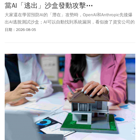
當AI「逃出」沙盒發動攻擊⋯
大家還在學習預防AI的「潛在」攻勢時，OpenAI和Anthropic先後爆
出AI逃脫測試沙盒；AI可以自動找到系統漏洞，看似搶了資安公司的
工作，實際上也是產業的契機。
日期：2026-08-05