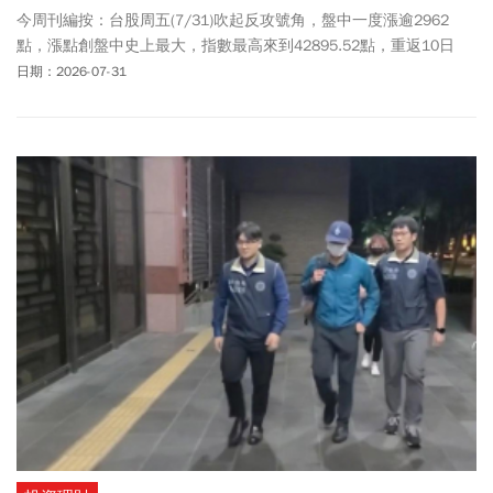
今周刊編按：台股周五(7/31)吹起反攻號角，盤中一度漲逾2962
點，漲點創盤中史上最大，指數最高來到42895.52點，重返10日
線，台股上市櫃高達120家股價漲停，「ABF三雄」欣興(3037)、景
日期：2026-07-31
碩(3189)、南電(8046)開盤直接奔向漲停787元、635元以及920元，
其中欣興高掛買單超過2.1萬張。三雄本波修正跌幅都逼近5成，其
中欣興更是指標個股，不少人問還能重返榮耀嗎？3家本土法人表
示，受惠ABF漲價和擴廠效應，高階載板需求趨勢向上不變，毛利率
有望上看60%，皆維持買進或增持，元大目標價上修5%至1010元，
富邦維持1100元，凱基上修18%至1175元，也就是上檔還有5成空
間可期。