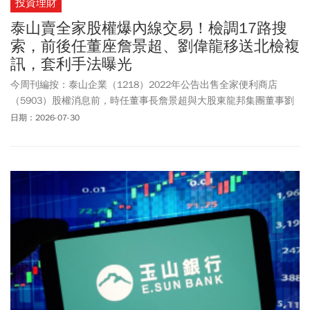
投資理財
泰山賣全家股權爆內線交易！檢調17路搜
索，前後任董座詹景超、劉偉龍移送北檢複
訊，套利手法曝光
今周刊編按：泰山企業（1218）2022年公告出售全家便利商店
（5903）股權消息前，時任董事長詹景超與大股東龍邦集團董事劉
偉龍為爭奪經營權，涉嫌利用內線消息大舉買賣持股。台北地檢署
日期：2026-07-30
周四（7/30)指揮調查局台北市調處搜索約談11人到案，詹景超、劉
偉龍晚間移送北檢複訊。