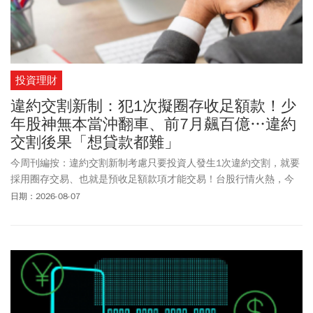
投資理財
違約交割新制：犯1次擬圈存收足額款！少
年股神無本當沖翻車、前7月飆百億…違約
交割後果「想貸款都難」
今周刊編按：違約交割新制考慮只要投資人發生1次違約交割，就要
採用圈存交易、也就是預收足額款項才能交易！台股行情火熱，今
年屢創新高，隨著成交量放大，違約交割事件也跟著攀升。截至今
日期：2026-08-07
年7月下旬，台股上市櫃違約交割金額已近100億大關，為去年全年
的1.6倍，達揭露門檻的重大案件也超過20起，雙雙寫下歷史新高。
許多投資人在多頭時盲目擴張信用，甚至出現「4貸同堂」極端槓桿
操作。
金管會
指出，現行違約交割的制度是第1次違約只會給予通
知，1年內第2次違約才會要求要預收足額款券，不過，隨著台股成
交量變大，現正責成證交所研議新措施，未來投資人只要發生1次違
約交割，恐將面臨嚴厲的「圈存」處置，也就是下單時都必須預先