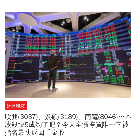
來。雖然沒有一次到位 ，但對流動性以及交易正常化，已經有相當
台銀牌告匯率周五日圓現鈔賣出價一度來到「0.2060」，創5月來最
程度的幫助。下跌處置的部分與大市值等績優股的部分，希望主管
貴，以今年日圓最甜價出現在6/22，當時日圓現鈔賣出價
機關可以多思考與討論一下，很多層面的影響不是賣不賣得掉的結
「0.1990」，台幣10萬元可換得約50萬2512日圓，如今只能換到約
果論！還是很感謝主管機關願意修正與檢討。
48萬5436日圓，前後相差高達17076日圓、約台幣3500元，換匯壓
力明顯升高。如果是每年都去日本兩、三趟，常去日本旅遊、出
差，可以趁這個時候換匯嗎？旅日達人林氏璧分享，如果民眾只是
一兩年才去一趟日本，匯率上上下下其實影響不大。若是和他一樣
常去日本、有日幣消費的需求，可以依照以下7原則分散風險，省荷
包！1、申請一個外幣帳戶2、保存一部分的旅遊基金3、不要貪心，
覺得應該還可以再低而遲遲不換4、分批換入，是避險的重要方式
5、可以參考，但不要太相信所謂匯率專家的預測6、不一定要用現
金。雙幣卡也是好選擇7、準備多種支付方式分散風險
投資理財
欣興(3037)、景碩(3189)、南電(8046)…本
波殺快5成夠了吧？今天全漲停買誰…它被
指名最快返回千金股