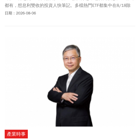
都有，想息利雙收的投資人快筆記。多檔熱門ETF都集中在8/18除
息，包含00878、00929、00891、00980A，最後買進日落在
日期：2026-08-06
8/17。ETF理財達人表示，8月除息的台股ETF中，以00891預估年化
配息率18.39%最高；而主動式ETF、00982A為第5次配息，預估每股
配發金額0.64元，預估年化配息率近12.52%，寫下季配型主動式台
股ETF新高紀錄。投資人該如何選擇半導體ETF、科技ETF標的？
產業時事