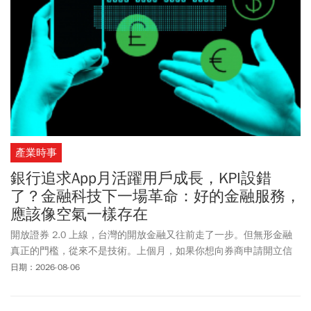
備妥足額款項或股票才能交易，意即喪失「T+2」延後扣款的便利
性。而「違約交割」後果有多嚴重？民事責任部分，證券商可向違
約客戶收取最高成交金額7%之違約金，並追償因違約所產生之債務
及費用。而刑事責任部分，根據證券交易法，在集中交易市場委託
買賣或申報買賣，業經成交而不履行交割，足以影響市場秩序者，
處 3 年以上 10 年以下有期徒刑，得併科新臺幣 1000 萬元以上 2 億
元以下罰金。違約交割將留有紀錄，授信機構可透過金融聯合徵信
中心取得相關資訊，個人信用將受到負面影響，未來要申請車貸、
房貸等貸款將變得困難。
產業時事
銀行追求App月活躍用戶成長，KPI設錯
了？金融科技下一場革命：好的金融服務，
應該像空氣一樣存在
開放證券 2.0 上線，台灣的開放金融又往前走了一步。但無形金融
真正的門檻，從來不是技術。上個月，如果你想向券商申請開立信
用交易帳戶，而你的資產分散在三家券商，你要做的事情是：分別
日期：2026-08-06
登入三個 App、下載三份對帳單，印出來或截圖，再送到受理的那
一家。