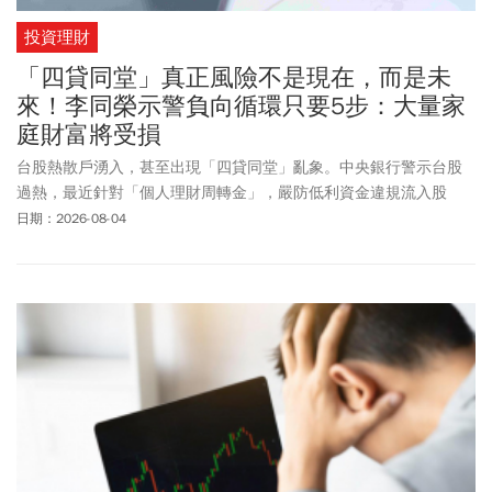
投資理財
「四貸同堂」真正風險不是現在，而是未
來！李同榮示警負向循環只要5步：大量家
庭財富將受損
台股熱散戶湧入，甚至出現「四貸同堂」亂象。中央銀行警示台股
過熱，最近針對「個人理財周轉金」，嚴防低利資金違規流入股
市，
金管會
也專案金檢「四貸同堂」，並嚴管主動式與高股息ETF誇
日期：2026-08-04
大的宣傳。房市趨勢專家李同榮表示，主管機關的觀察，與他先前
提出的「四貸同堂」風險警示，其實是站在不同層次看待同一件
事。他認為，真正的考驗，是主管機關能否在風險尚未全面浮現
前，及早阻止個人高槓桿演變為家庭財務危機，進而形成股房雙殺
與系統性金融風險。