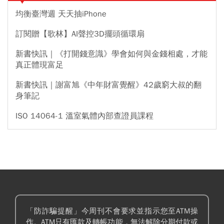
均衡臺灣週 天天抽iPhone
訂閱贈【歌林】AI聲控3D擺頭循環扇
新書快訊｜《打開錢意識》學會如何與金錢相處，才能
真正體現富足
新書快訊｜謝富旭《中年財富覺醒》42歲窮大叔的翻
身筆記
ISO 14064-1 溫室氣體內部查證員課程
「防詐騙提醒」今周刊不會要求並指示您至ATM操
作。ATM只有匯款及轉帳功能，無法解除分期付款或