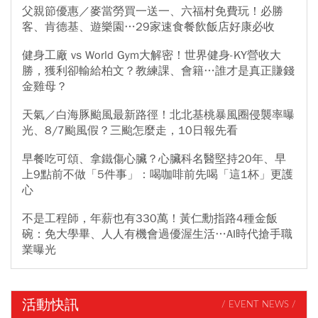
父親節優惠／麥當勞買一送一、六福村免費玩！必勝
客、肯德基、遊樂園…29家速食餐飲飯店好康必收
健身工廠 vs World Gym大解密！世界健身-KY營收大
勝，獲利卻輸給柏文？教練課、會籍…誰才是真正賺錢
金雞母？
天氣／白海豚颱風最新路徑！北北基桃暴風圈侵襲率曝
光、8/7颱風假？三颱怎麼走，10日報先看
早餐吃可頌、拿鐵傷心臟？心臟科名醫堅持20年、早
上9點前不做「5件事」：喝咖啡前先喝「這1杯」更護
心
不是工程師，年薪也有330萬！黃仁勳指路4種金飯
碗：免大學畢、人人有機會過優渥生活…AI時代搶手職
業曝光
活動快訊
/ EVENT NEWS /