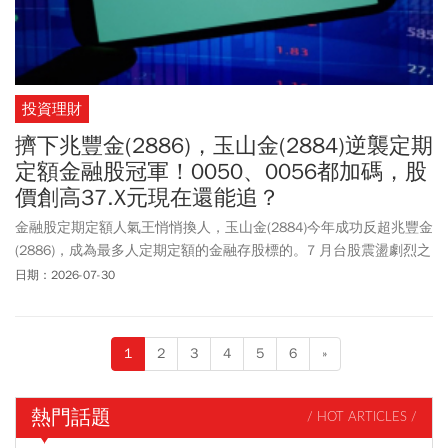
投資理財
擠下兆豐金(2886)，玉山金(2884)逆襲定期
定額金融股冠軍！0050、0056都加碼，股
價創高37.X元現在還能追？
金融股定期定額人氣王悄悄換人，玉山金(2884)今年成功反超兆豐金
(2886)，成為最多人定期定額的金融存股標的。7 月台股震盪劇烈之
際，玉山金卻逆勢創歷史新高，外資大買、大戶籌碼集中，散戶反
日期：2026-07-30
而趁高點獲利了結，下半年還有三商壽併購案將完成產品線最後一
塊拼圖，這場逆襲背後，究竟是真本事還是短期行情？
1
2
3
4
5
6
»
熱門話題
/ HOT ARTICLES /