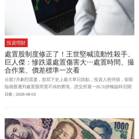
投資理財
處置股制度修正了！王世堅喊流動性殺手、
巨人傑：慘跌還處置傷害大…處置時間、撮
合作業、價差標準一次看
台股7月劇烈震盪，曾寫下史上最大單日跌點，投資人想停損，卻面
臨個股遭列處置股而賣不掉的窘境。證交所週一(8/3)傍晚臨時召開
記者會，確定調整處置期間，第一次及第二次(含)以上遭發布處置之
日期：2026-08-03
有價證券，處置期間為5個營業日(原為10個營業日)，遭發布處置之
有價證券，若於計算發布處置基數期間內，同時有因當沖交易占比
過高而公布注意交易資訊者，處置期間為7個營業日(原為12個營業
日)。另外，普通交易有價證券撮合作業時間也進行調整，第一次及
第二次(含)以上遭發布處置之普通交易有價證券，其撮合作業時間參
考現行瞬間價格穩定措施暫緩撮合期間，調整為約每2分鐘撮合一次